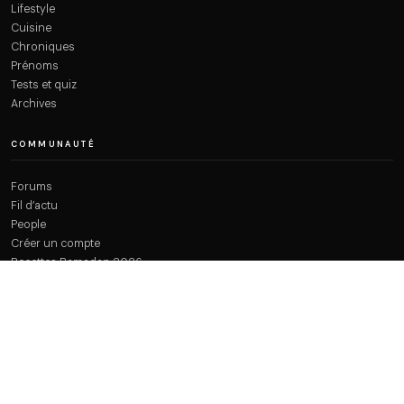
Lifestyle
Cuisine
Chroniques
Prénoms
Tests et quiz
Archives
COMMUNAUTÉ
Forums
Fil d’actu
People
Créer un compte
Recettes Ramadan 2026
À PROPOS
Qui sommes-nous ?
Plan du site
Contact
Mentions légales