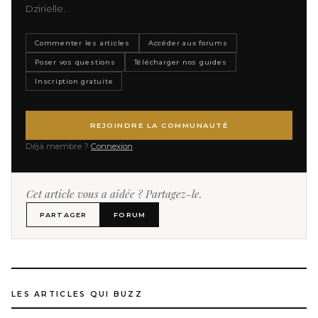
Dzirielle.
Commenter les articles
Accéder aux forums
Poser vos questions
Télécharger nos guides
Inscription gratuite
REJOINDRE LA COMMUNAUTÉ
Déjà membre ?
Connexion
Cet article vous a aidée ? Partagez-le.
PARTAGER
FORUM
LES ARTICLES QUI BUZZ