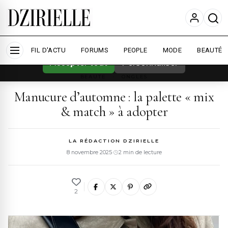
Nous utilisons des cookies pour améliorer
votre expérience et mesurer l'audience.
En
savoir plus
FIL D'ACTU
FORUMS
PEOPLE
MODE
BEAUTÉ
Accepter tout
Personnaliser
BEAUTE
›
ONGLES
Manucure d’automne : la palette « mix
& match » à adopter
LA RÉDACTION DZIRIELLE
8 novembre 2025
·
2 min de lecture
2