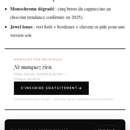
Monochrome dégradé
: cinq bruns du cappuccino au
chocolat (tendance confirmée en 2025).
Jewel tones
: vert forêt + bordeaux + chrome or pâle pour une
version soir.
NEWSLETTER DZIRIELLE
Ne manquez rien.
Mode, beauté, recettes & société —
chaque semaine.
S'INSCRIRE GRATUITEMENT
Confirmation par email — désinscription possible à tout moment.