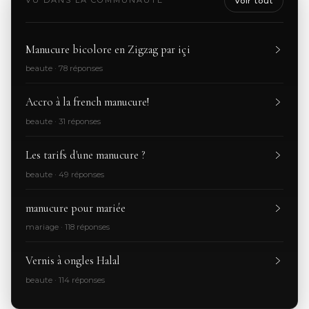
VU DANS LA COMMUNAUTÉ
Voir tout
Manucure bicolore en Zigzag par içi
beaute · 78 réponses
Accro à la french manucure!
beaute · 31 réponses
Les tarifs d'une manucure ?
beaute · 49 réponses
manucure pour mariée
mariage · 118 réponses
Vernis à ongles Halal
beaute · 114 réponses