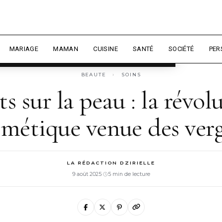
 expérience et mesurer l'audience.
En
sonnaliser
MARIAGE
MAMAN
CUISINE
SANTÉ
SOCIÉTÉ
PER
BEAUTE
›
SOINS
ts sur la peau : la révol
smétique venue des verg
LA RÉDACTION DZIRIELLE
9 août 2025
·
5 min de lecture