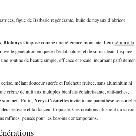
ratrices, figue de Barbarie régénérante, huile de noyaux d’abricot
Biotanys
s,
s’impose comme une référence montante. Leur
sérum à la
nouvelle génération en quête d’éclat naturel et de soins clean. Inspirée
 une routine de beauté simple, efficace et locale, incarnant parfaitemen
erise, mêlant douceur sucrée et fraîcheur fruitée, sans aluminium ni
ne crème de nuit aux multiples bienfaits éclaircissante, anti-taches,
Nerys Cosmetics
le sommeil. Enfin,
invite à une parenthèse sensorielle
ur estivale et la douceur tropicale. Ces créations illustrent un savoir
oins raffinés, pensés pour les besoins contemporains.
générations