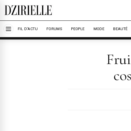
Nous utilisons des cookies pour améliorer votre
savoir plus
Accepter tout
Per
FIL D'ACTU
FORUMS
PEOPLE
MODE
BEAUTÉ
Frui
co