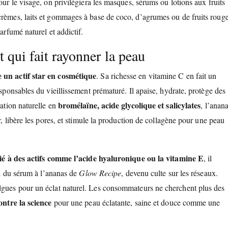
our le visage, on privilégiera les masques, sérums ou lotions aux fruits
crèmes, laits et gommages à base de coco, d’agrumes ou de fruits roug
arfumé naturel et addictif.
t qui fait rayonner la peau
un actif star en cosmétique
. Sa richesse en vitamine C en fait un
esponsables du vieillissement prématuré. Il apaise, hydrate, protège des
bromélaïne, acide glycolique et salicylates
ration naturelle en
, l’anan
r, libère les pores, et stimule la production de collagène pour une peau
ié à des actifs comme l’acide hyaluronique ou la vitamine E
, il
ssi du sérum à l’ananas de
Glow Recipe
, devenu culte sur les réseaux.
algues pour un éclat naturel. Les consommateurs ne cherchent plus des
ontre la science
pour une peau éclatante, saine et douce comme une