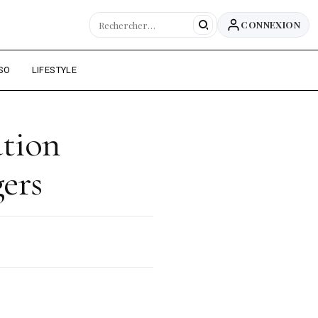
CONNEXION
SO
LIFESTYLE
ution
ers