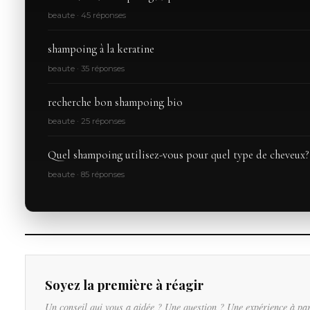
beaute · 45 réponses
shampoing à la keratine
beaute · 35 réponses
recherche bon shampoing bio
beaute · 25 réponses
Quel shampoing utilisez-vous pour quel type de cheveux?
beaute · 85 réponses
Soyez la première à réagir
Un conseil qui vous a aidée ? Une question ? Une expérience à pa