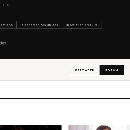
ntent,
uestions
Télécharger nos guides
Inscription gratuite
xion
PARTAGER
FORUM