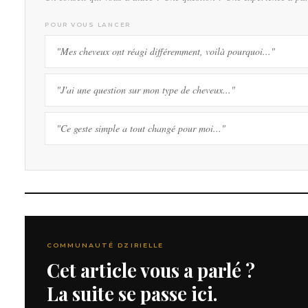
POUR VOUS LANCER
"Mes cheveux ont réagi différemment, voilà pourquoi..."
"J'ai une question sur mon type de cheveux..."
"Ce geste simple a tout changé pour moi..."
COMMUNAUTÉ DZIRIELLE
Cet article vous a parlé ?
La suite se passe ici.