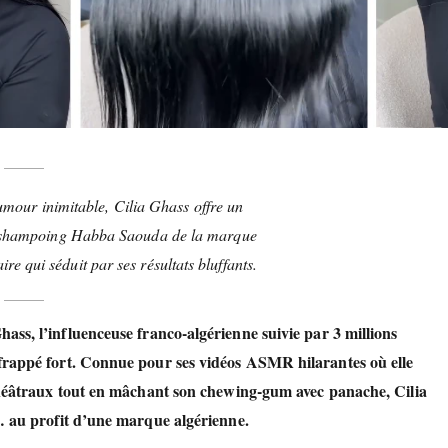
umour inimitable, Cilia Ghass offre un
u shampoing Habba Saouda de la marque
re qui séduit par ses résultats bluffants.
Ghass
, l’influenceuse franco-algérienne suivie par
3 millions
 frappé fort. Connue pour ses vidéos ASMR hilarantes où elle
 théâtraux tout en mâchant son chewing-gum avec panache, Cilia
r… au profit d’une marque algérienne.