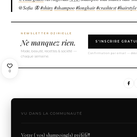
@Sofia 🦋
#shiny
#shampoo
#longhair
#crashtest
#hairstyle
NEWSLETTER DZIRIELLE
Ne manquez rien.
S'INSCRIRE GRAT
Mode, beauté, recettes & société —
Confirmation par email — dési
chaque semaine.
0
VU DANS LA COMMUNAUTÉ
Votre ( vos) shampoing(s) préféfé!!