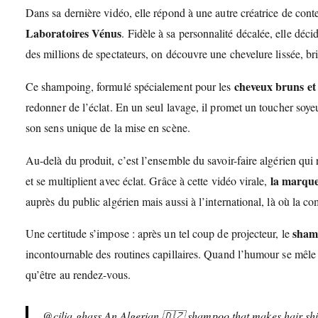
Dans sa dernière vidéo, elle répond à une autre créatrice de cont
Laboratoires Vénus
. Fidèle à sa personnalité décalée, elle déci
des millions de spectateurs, on découvre une chevelure lissée, b
cheveux bruns et
Ce shampoing, formulé spécialement pour les
redonner de l’éclat. En un seul lavage, il promet un toucher soye
son sens unique de la mise en scène.
Au-delà du produit, c’est l’ensemble du savoir-faire algérien q
la marque
et se multiplient avec éclat. Grâce à cette vidéo virale,
auprès du public algérien mais aussi à l’international, là où la c
sham
Une certitude s’impose : après un tel coup de projecteur, le
incontournable des routines capillaires. Quand l’humour se mêle à 
qu’être au rendez-vous.
@cilia.ghass
An Algerian 🇩🇿 shampoo that makes hair shin