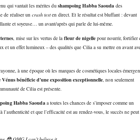
shampoing Habba Saouda
enu qui vantait les mérites du
des
de de réaliser un
crash test
en direct. Et le résultat est bluffant : devant
rillante et soyeuse… un avant/après qui parle de lui-même.
 ternes
fleur de nigelle
, mise sur les vertus de la
pour nourrir, fortifier 
ux et un effet lumineux – des qualités que Cilia a su mettre en avant av
ui rayonne, à une époque où les marques de cosmétiques locales émergen
 Vénus bénéficie d’une exposition exceptionnelle
, non seulement
ommunauté de Cilia est présente.
poing Habba Saouda
a toutes les chances de s’imposer comme un
l’authenticité et que l’efficacité est au rendez-vous, le succès ne peut
e 😳 OMG I can’t believe it