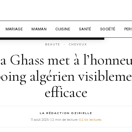
 expérience et mesurer l'audience.
En
sonnaliser
MARIAGE
MAMAN
CUISINE
SANTÉ
SOCIÉTÉ
PER
BEAUTE
›
CHEVEUX
ia Ghass met à l’honneu
ing algérien visibleme
efficace
LA RÉDACTION DZIRIELLE
11 août 2025
·
2 min de lecture
·
2.4k lectures