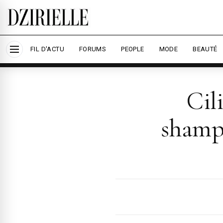
Nous utilisons des cookies pour améliorer votre
savoir plus
Accepter tout
Per
FIL D'ACTU
FORUMS
PEOPLE
MODE
BEAUTÉ
Cil
shampo