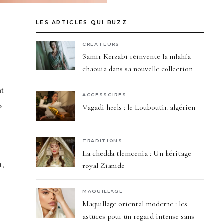
LES ARTICLES QUI BUZZ
CREATEURS
Samir Kerzabi réinvente la mlahfa
chaouia dans sa nouvelle collection
nt
ACCESSOIRES
s
Vagadi heels : le Louboutin algérien
TRADITIONS
La chedda tlemcenia : Un héritage
t,
royal Zianide
MAQUILLAGE
Maquillage oriental moderne : les
astuces pour un regard intense sans