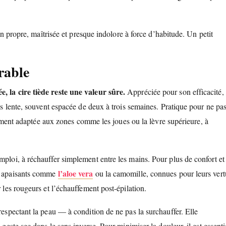
ion propre, maîtrisée et presque indolore à force d’habitude. Un petit
rable
e, la cire tiède reste une valeur sûre.
Appréciée pour son efficacité,
lus lente, souvent espacée de deux à trois semaines. Pratique pour ne pa
ièrement adaptée aux zones comme les joues ou la lèvre supérieure, à
mploi, à réchauffer simplement entre les mains. Pour plus de confort et
l’aloe vera
ts apaisants comme
ou la camomille, connues pour leurs vert
r les rougeurs et l’échauffement post-épilation.
respectant la peau — à condition de ne pas la surchauffer. Elle
 geste sec dans le sens inverse. Pour minimiser la douleur, il est essenti