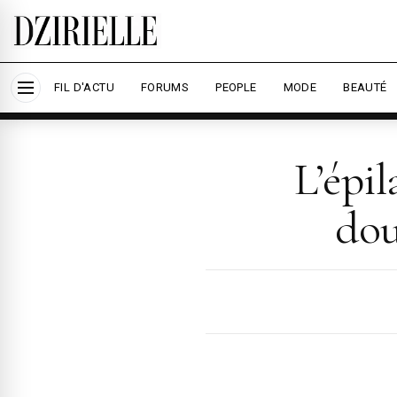
Nous utilisons des cookies pour améliorer votre
savoir plus
Accepter tout
Per
FIL D'ACTU
FORUMS
PEOPLE
MODE
BEAUTÉ
L’épil
dou