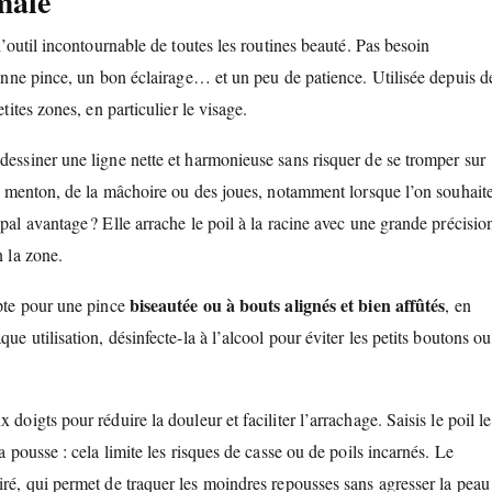
male
 l’outil incontournable de toutes les routines beauté. Pas besoin
 bonne pince, un bon éclairage… et un peu de patience. Utilisée depuis d
tites zones, en particulier le visage.
 dessiner une ligne nette et harmonieuse sans risquer de se tromper sur
 du menton, de la mâchoire ou des joues, notamment lorsque l’on souhait
pal avantage ? Elle arrache le poil à la racine avec une grande précisio
n la zone.
biseautée ou à bouts alignés et bien affûtés
Opte pour une pince
, en
ue utilisation, désinfecte-la à l’alcool pour éviter les petits boutons ou
 doigts pour réduire la douleur et faciliter l’arrachage. Saisis le poil le
a pousse : cela limite les risques de casse ou de poils incarnés. Le
iré, qui permet de traquer les moindres repousses sans agresser la peau