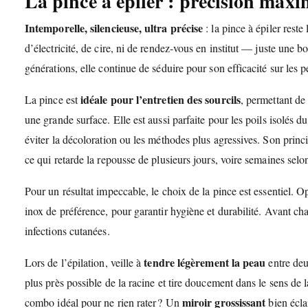
La pince à épiler : précision maxi
Intemporelle, silencieuse, ultra précise
: la pince à épiler reste
d’électricité, de cire, ni de rendez-vous en institut — juste une
générations, elle continue de séduire pour son efficacité sur les pe
idéale pour l’entretien des sourcils
La pince est
, permettant de
une grande surface. Elle est aussi parfaite pour les poils isolés
éviter la décoloration ou les méthodes plus agressives. Son princi
ce qui retarde la repousse de plusieurs jours, voire semaines selo
Pour un résultat impeccable, le choix de la pince est essentiel. 
inox de préférence, pour garantir hygiène et durabilité. Avant chaq
infections cutanées.
tendre légèrement la peau
Lors de l’épilation, veille à
entre deux
plus près possible de la racine et tire doucement dans le sens de l
miroir grossissant
combo idéal pour ne rien rater ? Un
bien écla