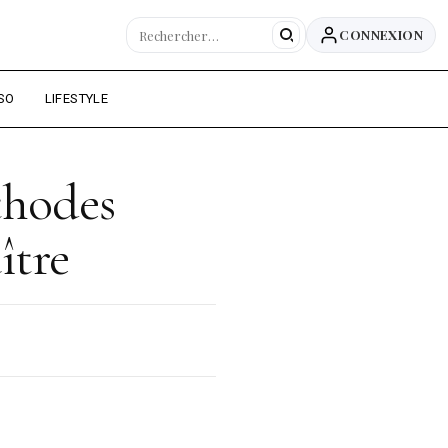
CONNEXION
SO
LIFESTYLE
éthodes
ître