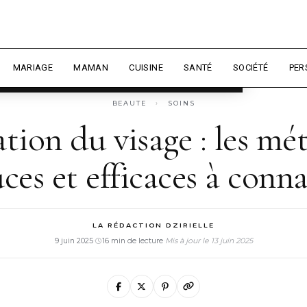
 expérience et mesurer l'audience.
En
sonnaliser
MARIAGE
MAMAN
CUISINE
SANTÉ
SOCIÉTÉ
PER
BEAUTE
›
SOINS
ation du visage : les m
ces et efficaces à conna
LA RÉDACTION DZIRIELLE
9 juin 2025
·
16 min de lecture
·
Mis à jour le 13 juin 2025