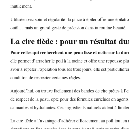
inutilement.
Utilisée avec soin et régularité, la pince à épiler offre une épilat
outil… mais un grand geste de précision dans ta routine beauté.
La cire tiède : pour un résultat du
Pour celles qui recherchent une peau lisse et nette sur la duré
elle permet d’arracher le poil à la racine et offre une repousse p
avoir à répéter l’opération tous les trois jours, elle est particul
condition de respecter certaines règles.
Aujourd’hui, on trouve facilement des bandes de cire prêtes à l’e
de respect de la peau, opte pour des formules enrichies en agen
calmantes et hydratantes. Ces ingrédients naturels aident à limite
La cire tiède a l’avantage d’adhérer efficacement au poil tout en 
s’applique en fine couche dans le sens du poil, puis se retire d’un