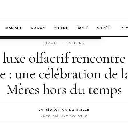
 expérience et mesurer l'audience.
En
sonnaliser
MARIAGE
MAMAN
CUISINE
SANTÉ
SOCIÉTÉ
PER
BEAUTE
›
PARFUMS
luxe olfactif rencontre 
e : une célébration de l
Mères hors du temps
LA RÉDACTION DZIRIELLE
24 mai 2026
·
6 min de lecture