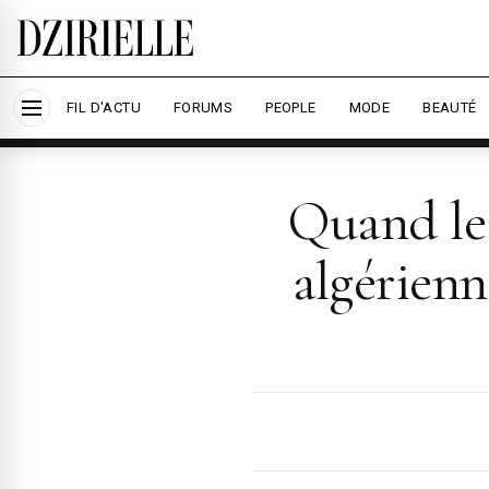
Nous utilisons des cookies pour améliorer votre
savoir plus
Accepter tout
Per
FIL D'ACTU
FORUMS
PEOPLE
MODE
BEAUTÉ
Quand le 
algérienn