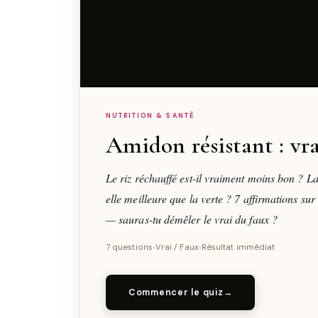
NUTRITION & SANTÉ
Amidon résistant : vra
Le riz réchauffé est-il vraiment moins bon ? L
elle meilleure que la verte ? 7 affirmations sur
— sauras-tu démêler le vrai du faux ?
7 questions
Vrai / Faux
Résultat immédiat
Commencer le quiz
→