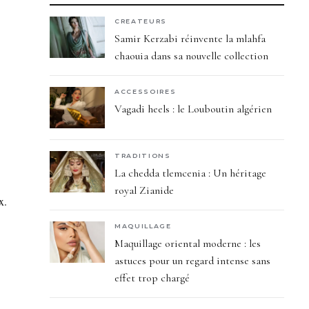
CREATEURS
Samir Kerzabi réinvente la mlahfa
chaouia dans sa nouvelle collection
ACCESSOIRES
Vagadi heels : le Louboutin algérien
TRADITIONS
La chedda tlemcenia : Un héritage
royal Zianide
x.
MAQUILLAGE
Maquillage oriental moderne : les
astuces pour un regard intense sans
effet trop chargé