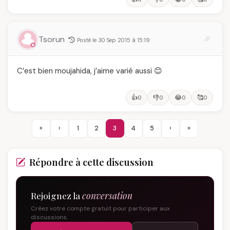
Tsorun
Posté le 30 Sep 2015 à 15:19
C’est bien moujahida, j’aime varié aussi 😊
👍
👎
😂
🥰
0
0
0
0
«
‹
1
2
3
4
5
›
»
Répondre à cette discussion
Rejoignez la
conversation
Créez votre compte gratuit pour participer aux
discussions.