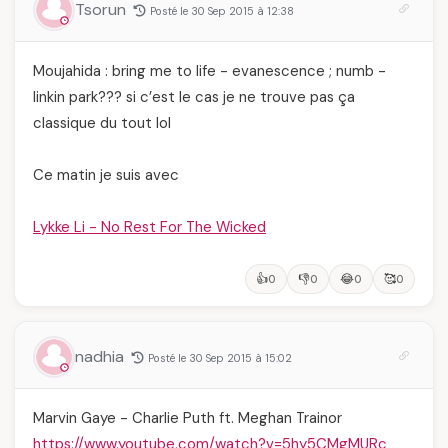
Tsorun
Posté le 30 Sep 2015 à 12:38
Moujahida : bring me to life - evanescence ; numb -
linkin park??? si c’est le cas je ne trouve pas ça
classique du tout lol
Ce matin je suis avec
Lykke Li - No Rest For The Wicked
👍
👎
😂
🥰
0
0
0
0
nadhia
Posté le 30 Sep 2015 à 15:02
Marvin Gaye - Charlie Puth ft. Meghan Trainor
https://www.youtube.com/watch?v=5hy5CMgMURc