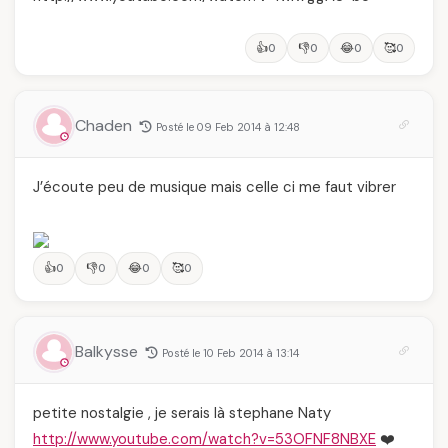
👍
👎
😂
🥰
0
0
0
0
Chaden
Posté le 09 Feb 2014 à 12:48
J’écoute peu de musique mais celle ci me faut vibrer
👍
👎
😂
🥰
0
0
0
0
Balkysse
Posté le 10 Feb 2014 à 13:14
petite nostalgie , je serais là stephane Naty
http://www.youtube.com/watch?v=53OFNF8NBXE
❤️