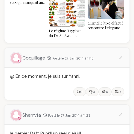
voix qui manquait au
sommet de l'État
algérien
Quand le luxe olfactif
rencontre l’élégance
Le régime Tayyibat
algérienne : une
du Dr Al-Awadi :
célébration de la Fête
pourquoi il a séduit
des Mères hors du
des millions de
temps
femmes algériennes,
et ce que vous devez
Coquillage
Posté le 27 Jan 2014 à 11:15
vraiment savoir
@ En ce moment, je suis sur Yanni.
👍
👎
😂
🥰
0
0
0
0
Sherryfa
Posté le 27 Jan 2014 à 11:23
le dernier Daft Punk!! un réel plaisir!!