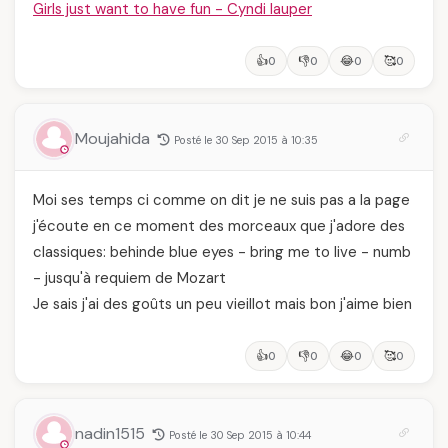
Girls just want to have fun - Cyndi lauper
👍
👎
😂
🥰
0
0
0
0
Moujahida
Posté le 30 Sep 2015 à 10:35
Moi ses temps ci comme on dit je ne suis pas a la page
j'écoute en ce moment des morceaux que j'adore des
classiques: behinde blue eyes - bring me to live - numb
- jusqu'à requiem de Mozart
Je sais j'ai des goûts un peu vieillot mais bon j'aime bien
👍
👎
😂
🥰
0
0
0
0
nadin1515
Posté le 30 Sep 2015 à 10:44