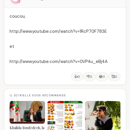
coucou,
http://www.youtube.com/watch?v=1RcP70F783E
et
http://www.youtube.com/watch?v=0VP4u_eBj4A
👍
👎
😂
🥰
0
0
0
0
DZIRIELLE VOUS RECOMMANDE
Khalida Boufedech, la