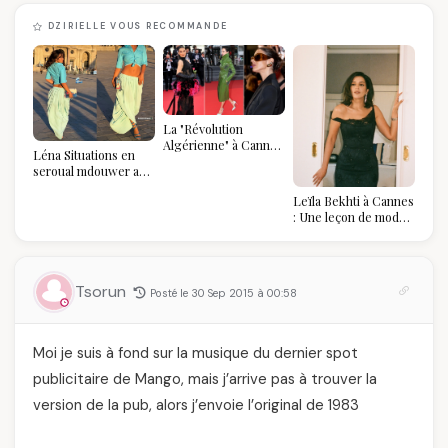
DZIRIELLE VOUS RECOMMANDE
La "Révolution
Algérienne" à Cannes
Léna Situations en
2026 : Au-delà du
seroual mdouwer au
glamour, l'affirmation
Louvre : quand le
souveraine
Leïla Bekhti à Cannes
pantalon des
: Une leçon de mode
Algéroises devient la
vintage,
pièce mode de l'été
d'engagement et de
transmission
Tsorun
Posté le 30 Sep 2015 à 00:58
Moi je suis à fond sur la musique du dernier spot
publicitaire de Mango, mais j’arrive pas à trouver la
version de la pub, alors j’envoie l’original de 1983