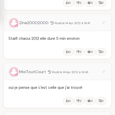
👍
👎
😂
🥰
0
0
0
0
Zina20002000
Posté le 14 Apr 2012 à 16:41
Staifi chaoui 2012 elle dure 5 min environ
👍
👎
😂
🥰
0
0
0
0
MoiToutCourt
Posté le 14 Apr 2012 à 16:43
oui je pense que c'est celle que j'ai trouvé
👍
👎
😂
🥰
0
0
0
0