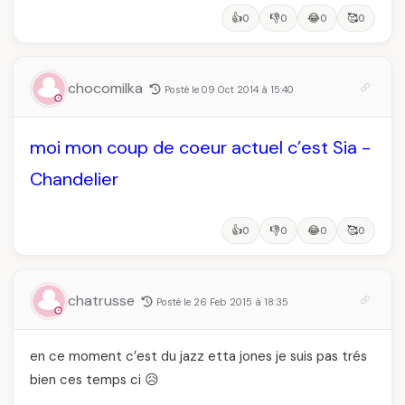
👍
👎
😂
🥰
0
0
0
0
chocomilka
Posté le 09 Oct 2014 à 15:40
moi mon coup de coeur actuel c’est Sia -
Chandelier
👍
👎
😂
🥰
0
0
0
0
chatrusse
Posté le 26 Feb 2015 à 18:35
en ce moment c’est du jazz etta jones je suis pas trés
bien ces temps ci 😥