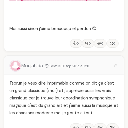
Moi aussi sinon j’aime beaucoup el perdon 😊
👍
👎
😂
🥰
0
0
0
0
Moujahida
Posté le 30 Sep 2015 à 15:11
Tsorun je veux dire imprimable comme on dit ça c'est
un grand classique (mdr) et j'apprécie aussi les vrais
classique car je trouve leur coordination symphonique
magique c'est du grand art et j'aime aussi la musique et
les chansons moderne moi je goute a tout
👍
👎
😂
🥰
0
0
0
0