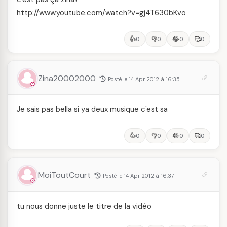
http://www.youtube.com/watch?v=gj4T630bKvo
👍
👎
😂
🥰
0
0
0
0
Zina20002000
Posté le 14 Apr 2012 à 16:35
Je sais pas bella si ya deux musique c'est sa
👍
👎
😂
🥰
0
0
0
0
MoiToutCourt
Posté le 14 Apr 2012 à 16:37
tu nous donne juste le titre de la vidéo