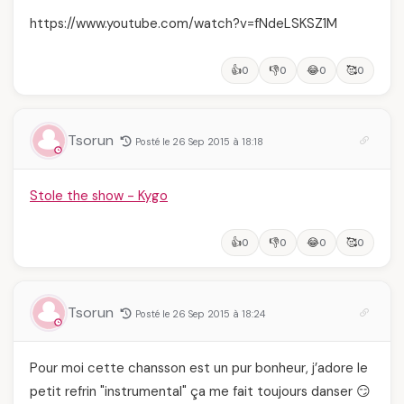
https://www.youtube.com/watch?v=fNdeLSKSZ1M
👍
👎
😂
🥰
0
0
0
0
Tsorun
Posté le 26 Sep 2015 à 18:18
Stole the show - Kygo
👍
👎
😂
🥰
0
0
0
0
Tsorun
Posté le 26 Sep 2015 à 18:24
Pour moi cette chansson est un pur bonheur, j’adore le
petit refrin "instrumental" ça me fait toujours danser 😏