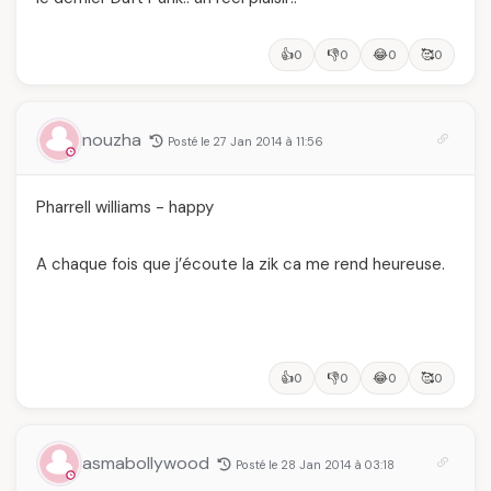
👍
👎
😂
🥰
0
0
0
0
nouzha
Posté le 27 Jan 2014 à 11:56
Pharrell williams - happy
A chaque fois que j’écoute la zik ca me rend heureuse.
👍
👎
😂
🥰
0
0
0
0
asmabollywood
Posté le 28 Jan 2014 à 03:18