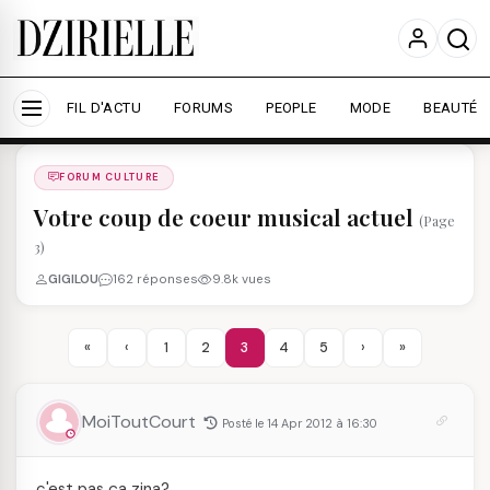
Nous utilisons des cookies pour améliorer votre
expérience et mesurer l'audience.
En savoir plus
Accepter tout
Personnaliser
FIL D'ACTU
FORUMS
PEOPLE
MODE
BEAUTÉ
Forums
/
FORUM CULTURE
/
FORUM CULTURE
Votre coup de coeur musical actuel
(Page
3)
GIGILOU
162 réponses
9.8k vues
«
‹
1
2
3
4
5
›
»
MoiToutCourt
Posté le 14 Apr 2012 à 16:30
c'est pas ça zina?