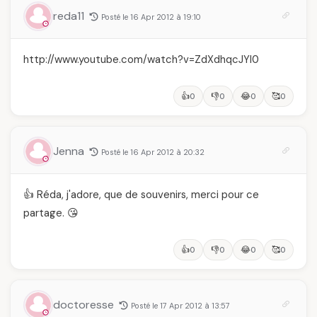
reda11
Posté le 16 Apr 2012 à 19:10
http://www.youtube.com/watch?v=ZdXdhqcJYl0
👍
👎
😂
🥰
0
0
0
0
Jenna
Posté le 16 Apr 2012 à 20:32
👍 Réda, j'adore, que de souvenirs, merci pour ce
partage. 😘
👍
👎
😂
🥰
0
0
0
0
doctoresse
Posté le 17 Apr 2012 à 13:57