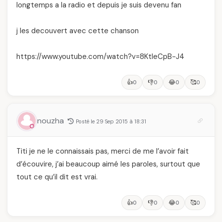
longtemps a la radio et depuis je suis devenu fan
j les decouvert avec cette chanson
https://www.youtube.com/watch?v=8KtleCpB-J4
👍
👎
😂
🥰
0
0
0
0
nouzha
Posté le 29 Sep 2015 à 18:31
Titi je ne le connaissais pas, merci de me l’avoir fait
d’écouvire, j’ai beaucoup aimé les paroles, surtout que
tout ce qu’il dit est vrai.
👍
👎
😂
🥰
0
0
0
0