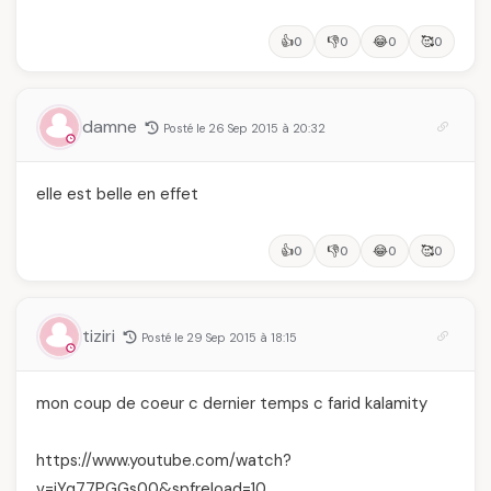
👍
👎
😂
🥰
0
0
0
0
damne
Posté le 26 Sep 2015 à 20:32
elle est belle en effet
👍
👎
😂
🥰
0
0
0
0
tiziri
Posté le 29 Sep 2015 à 18:15
mon coup de coeur c dernier temps c farid kalamity
https://www.youtube.com/watch?
v=jYq77PGGs00&spfreload=10