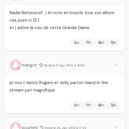
Nadia Benyoucef ; j écoute en boucle tous son album
ces jours ci 😊)
et j adore la voix de cette Grande Dame
👍
👎
😂
🥰
0
0
0
0
margot
Posté le 17 Apr 2012 à 14:06
pr moi c kenny Rogers et dolly parton Island in the
stream just magnifique
👍
👎
😂
🥰
0
0
0
0
soummi
Posté le 26 Jan 2014 à 17:33