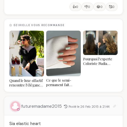
👍
👎
😂
🥰
0
0
0
0
DZIRIELLE VOUS RECOMMANDE
Pourquoi l'experte
Coloriste Nadia
refuse de refaire
votre balayage (et
pourquoi vous allez
Ce que le semi-
Quand le luxe olfactif
l'adorer pour ça)
permanent fait
rencontre l’élégance
réellement à vos
algérienne : une
ongles
célébration de la Fête
des Mères hors du
temps
futuremadame2015
Posté le 26 Feb 2015 à 21:44
Sia elastic heart