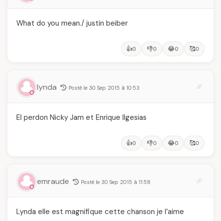
What do you mean./ justin beiber
👍
👎
😂
🥰
0
0
0
0
lynda
Posté le 30 Sep 2015 à 10:53
El perdon Nicky Jam et Enrique Ilgesias
👍
👎
😂
🥰
0
0
0
0
emraude
Posté le 30 Sep 2015 à 11:58
Lynda elle est magnifique cette chanson je l’aime