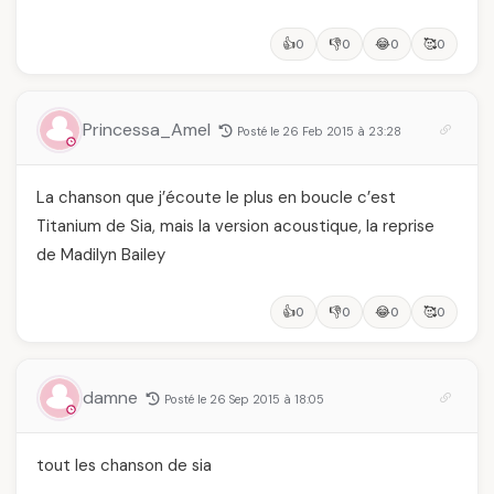
👍
👎
😂
🥰
0
0
0
0
Princessa_Amel
Posté le 26 Feb 2015 à 23:28
La chanson que j’écoute le plus en boucle c’est
Titanium de Sia, mais la version acoustique, la reprise
de Madilyn Bailey
👍
👎
😂
🥰
0
0
0
0
damne
Posté le 26 Sep 2015 à 18:05
tout les chanson de sia