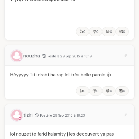
👍
👎
😂
🥰
0
0
0
0
nouzha
Posté le 29 Sep 2015 à 18:19
Héyyyyy Titi drabtiha rap lol trés belle parole 👍
👍
👎
😂
🥰
0
0
0
0
tiziri
Posté le 29 Sep 2015 à 18:23
lol nouzette farid kalamity j les decouvert ya pas