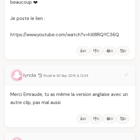
beaucoup ❤️
Je poste le lien :
https://www.youtube.com/watch?v=hXI8RQYC36Q
👍
👎
😂
🥰
0
0
0
0
lynda
Posté le 30 Sep 2015 à 12:04
Merci Emraude, tu as même la version anglaise avec un
autre clip, pas mal aussi
👍
👎
😂
🥰
0
0
0
0