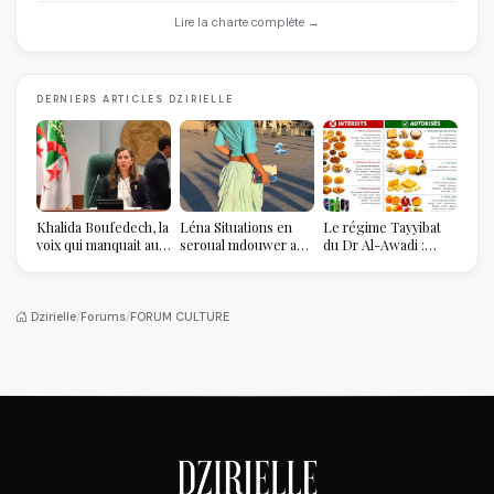
Lire la charte complète →
DERNIERS ARTICLES DZIRIELLE
Khalida Boufedech, la
Léna Situations en
Le régime Tayyibat
voix qui manquait au
seroual mdouwer au
du Dr Al-Awadi :
sommet de l'État
Louvre : quand le
pourquoi il a séduit
algérien
pantalon des
des millions de
Algéroises devient la
femmes algériennes,
pièce mode de l'été
et ce que vous devez
Dzirielle
/
Forums
/
FORUM CULTURE
vraiment savoir