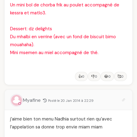
Un mini bol de chorba frik au poulet accompagné de
kessra et matlo3.
Dessert:
dz delights
Du mhalbi en verrine (avec un fond de biscuit bimo
mouahaha).
Mini msemen au miel accompagné de thé.
👍
👎
😂
🥰
0
0
0
0
Myafine
Posté le 20 Jan 2014 à 22:29
j’aime bien ton menu Nadhia surtout rien qu’avec
l’appelation sa donne trop envie miam miam