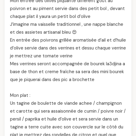
Mon entrée des olives piquante différent goût au
poivron et au piment servie dans des petit bol , devant
chaque plat il yaura un petit bol d’olive
J’imagine ma vaisselle traditionnel , une nappe blanche
et des assietes artisanal bleu 😍
En entrée des poivrons grillée aromatisée d’ail et d’huile
d’olive servie dans des verrines et dessu chaque verrine
je mettrez une tomate verine
Mes verrines seront accompagnée de bourek la3djina a
base de thon et creme fraîche sa sera des mini bourek
que je piquerai dans des pic a brochette
Mon plat :
Un tagine de boulette de viande achee / champignon
et carotte qui sera assaisonnée de cumin / poivre noir /
persil / paprika et huile d’olive et sera servie dans un
tagine a terre cuite avec son couvercle sur le côté du
plat je mettrez des rondelles de citron et quel que