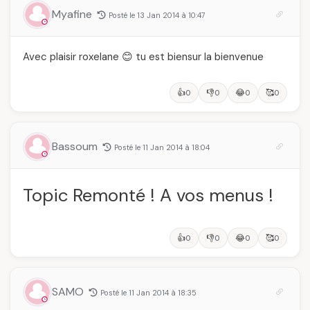
Myafine
Posté le 13 Jan 2014 à 10:47
Avec plaisir roxelane 😊 tu est biensur la bienvenue
👍
👎
😂
🥰
0
0
0
0
Bassoum
Posté le 11 Jan 2014 à 18:04
Topic Remonté ! A vos menus !
👍
👎
😂
🥰
0
0
0
0
SAMO
Posté le 11 Jan 2014 à 18:35