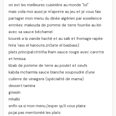
on est les meilleures cuisinière au monde "lol"
mais voila moi aussi je m'aprete au jeu et je vous fais
partager mon menu du dinée algérien par exxellence
entrées: makouda de pomme de terre fourrée au kiri
avec sa sauce béchamel
bourek a la viande haché et au salk et fromage rapée
hrira 'rass el hanoute,zri3ate el basbass)
plats principal:chtitha lham sauce rouge avec carotte
et hmissa
kbab de pomme de terre au poulet et oeufs
kabda mcharmla sauce blanche soupoudré d'une
cuilerre de vinaigere (spécialité de mama)
dessert:tamina
griwish
mhalbi
enfin sa si mon menu j'esper qu'il vous plaira
ps:jai pas mentionéé les plats