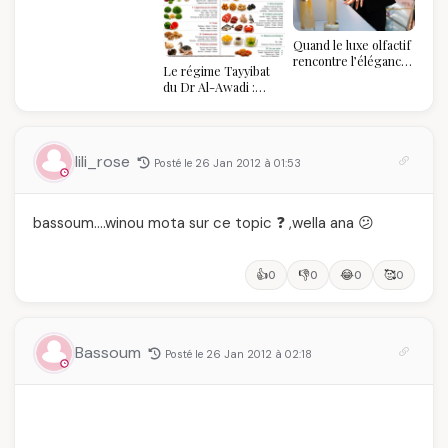
algérien
Quand le luxe olfactif
rencontre l’élégance
Le régime Tayyibat
algérienne : une
du Dr Al-Awadi :
célébration de la Fête
pourquoi il a séduit
des Mères hors du
des millions de
temps
femmes algériennes,
et ce que vous devez
lili_rose
Posté le 26 Jan 2012 à 01:53
vraiment savoir
bassoum….winou mota sur ce topic ❓ ,wella ana 😕
👍
👎
😂
🥰
0
0
0
0
Bassoum
Posté le 26 Jan 2012 à 02:18