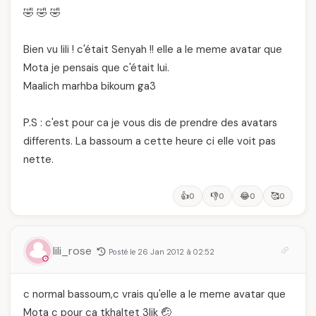
🤣 🤣 🤣
Bien vu lili ! c'était Senyah !! elle a le meme avatar que
Mota je pensais que c'était lui.
Maalich marhba bikoum ga3
P.S : c'est pour ca je vous dis de prendre des avatars
differents. La bassoum a cette heure ci elle voit pas
nette.
👍
👎
😂
🥰
0
0
0
0
lili_rose
Posté le 26 Jan 2012 à 02:52
c normal bassoum,c vrais qu'elle a le meme avatar que
Mota c pour ca tkhaltet 3lik 🤕