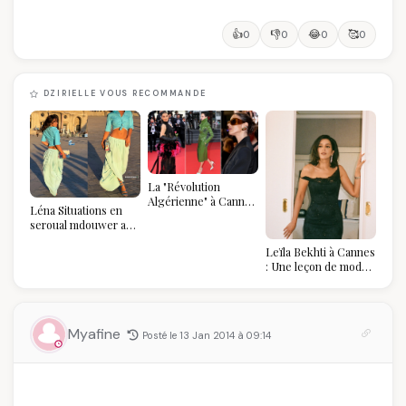
👍
👎
😂
🥰
0
0
0
0
DZIRIELLE VOUS RECOMMANDE
La "Révolution
Algérienne" à Cannes
Léna Situations en
2026 : Au-delà du
seroual mdouwer au
glamour, l'affirmation
Louvre : quand le
souveraine
Leïla Bekhti à Cannes
pantalon des
: Une leçon de mode
Algéroises devient la
vintage,
pièce mode de l'été
d'engagement et de
transmission
Myafine
Posté le 13 Jan 2014 à 09:14