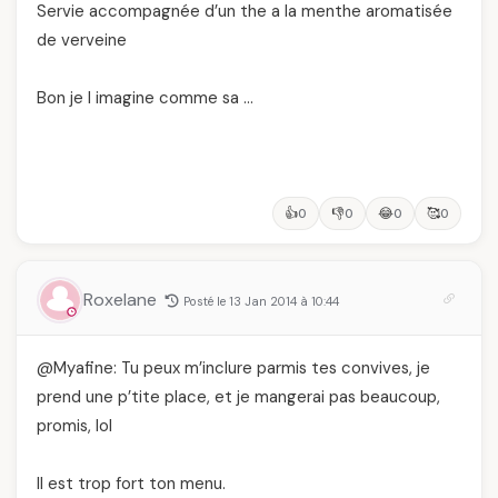
Servie accompagnée d’un the a la menthe aromatisée
de verveine
Bon je l imagine comme sa …
👍
👎
😂
🥰
0
0
0
0
Roxelane
Posté le 13 Jan 2014 à 10:44
@Myafine: Tu peux m’inclure parmis tes convives, je
prend une p’tite place, et je mangerai pas beaucoup,
promis, lol
Il est trop fort ton menu.