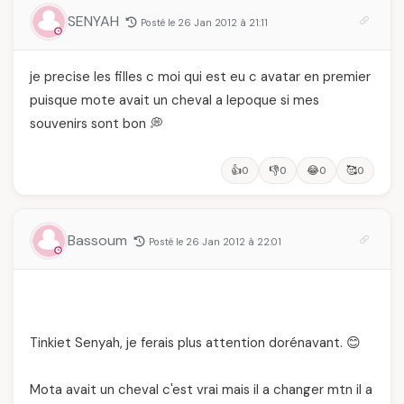
SENYAH
Posté le 26 Jan 2012 à 21:11
je precise les filles c moi qui est eu c avatar en premier
puisque mote avait un cheval a lepoque si mes
souvenirs sont bon 💭
👍
👎
😂
🥰
0
0
0
0
Bassoum
Posté le 26 Jan 2012 à 22:01
Tinkiet Senyah, je ferais plus attention dorénavant. 😊
Mota avait un cheval c'est vrai mais il a changer mtn il a