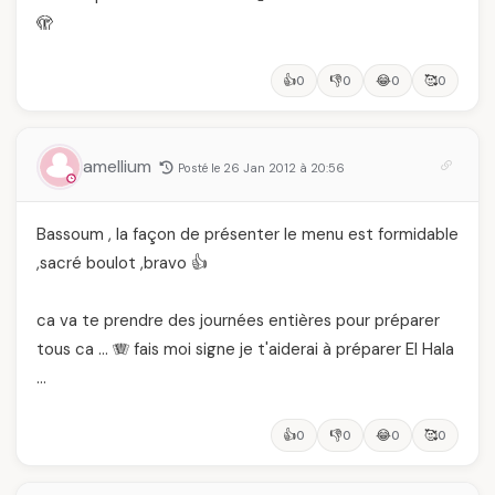
🫣
👍
👎
😂
🥰
0
0
0
0
amellium
Posté le 26 Jan 2012 à 20:56
Bassoum , la façon de présenter le menu est formidable
,sacré boulot ,bravo 👍
ca va te prendre des journées entières pour préparer
tous ca … 🪗 fais moi signe je t'aiderai à préparer El Hala
…
👍
👎
😂
🥰
0
0
0
0