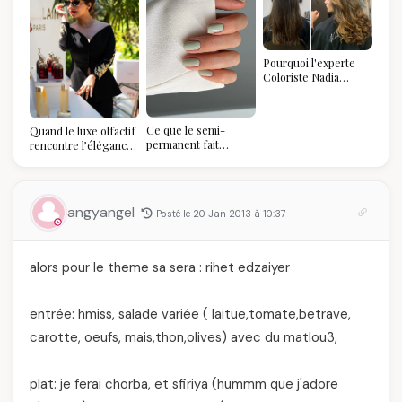
Pourquoi l'experte
Coloriste Nadia
refuse de refaire
votre balayage (et
pourquoi vous allez
Ce que le semi-
Quand le luxe olfactif
l'adorer pour ça)
permanent fait
rencontre l’élégance
réellement à vos
algérienne : une
ongles
célébration de la Fête
des Mères hors du
temps
angyangel
Posté le 20 Jan 2013 à 10:37
alors pour le theme sa sera : rihet edzaiyer
entrée: hmiss, salade variée ( laitue,tomate,betrave,
carotte, oeufs, mais,thon,olives) avec du matlou3,
plat: je ferai chorba, et sfiriya (hummm que j'adore