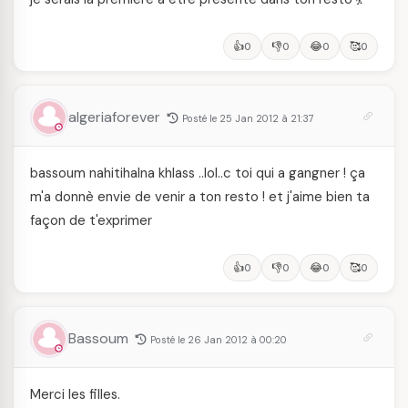
👍
👎
😂
🥰
0
0
0
0
algeriaforever
Posté le 25 Jan 2012 à 21:37
bassoum nahitihalna khlass ..lol..c toi qui a gangner ! ça
m'a donnè envie de venir a ton resto ! et j'aime bien ta
façon de t'exprimer
👍
👎
😂
🥰
0
0
0
0
Bassoum
Posté le 26 Jan 2012 à 00:20
Merci les filles.