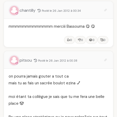
chantilly
Posté le 26 Jan 2012 à 00:34
mmmmmmmmmmmmm merciii Bassouma 😋 😋
👍
👎
😂
🥰
0
0
0
0
pitsou
Posté le 26 Jan 2012 à 00:38
on pourra jamais gouter a tout ca
mais tu as fais un sacrée boulot ezina 💅
moi étant ta collègue je sais que tu me fera une belle
place 🤡