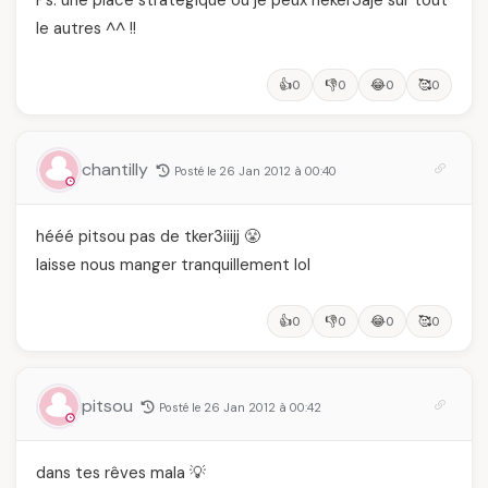
Ps: une place stratégique ou je peux neker3aje sur tout
le autres ^^ !!
👍
👎
😂
🥰
0
0
0
0
chantilly
Posté le 26 Jan 2012 à 00:40
hééé pitsou pas de tker3iiijj 😤
laisse nous manger tranquillement lol
👍
👎
😂
🥰
0
0
0
0
pitsou
Posté le 26 Jan 2012 à 00:42
dans tes rêves mala 💡