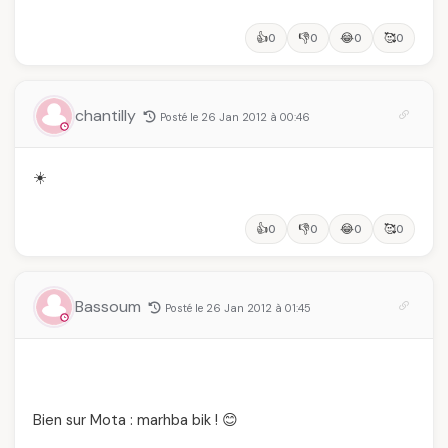
👍
👎
😂
🥰
0
0
0
0
chantilly
Posté le 26 Jan 2012 à 00:46
☀️
👍
👎
😂
🥰
0
0
0
0
Bassoum
Posté le 26 Jan 2012 à 01:45
Bien sur Mota : marhba bik ! 😊