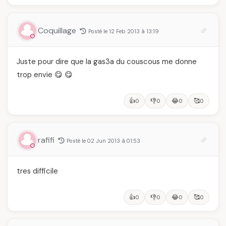
Coquillage
Posté le 12 Feb 2013 à 13:19
Juste pour dire que la gas3a du couscous me donne
trop envie 😋 😋
👍
👎
😂
🥰
0
0
0
0
rafifi
Posté le 02 Jun 2013 à 01:53
tres difficile
👍
👎
😂
🥰
0
0
0
0