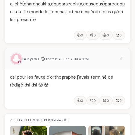
cliché(charchoukha,doubara,rachta,couscous)parecequ
e tout le monde les connais et ne nessécite plus qu'on
les présente
👍
👎
😂
🥰
0
0
0
0
saryma
Posté le 20 Jan 2013 à 01:51
dsl pour les faute d'orthographe j'avais terminé de
rédigé dsl dsl 😤 😳
👍
👎
😂
🥰
0
0
0
0
DZIRIELLE VOUS RECOMMANDE