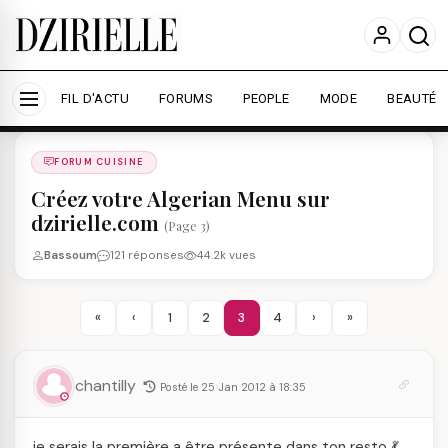
Nous utilisons des cookies pour améliorer votre
expérience et mesurer l'audience.
En savoir plus
Accepter tout
Personnaliser
FIL D'ACTU
FORUMS
PEOPLE
MODE
BEAUTÉ
Forums
/
FORUM CUISINE
/
FORUM CUISINE
Créez votre Algerian Menu sur
dzirielle.com
(Page 3)
Bassoum
121 réponses
44.2k vues
«
‹
1
2
3
4
›
»
chantilly
Posté le 25 Jan 2012 à 18:35
je serais la première a être présente dans ton resto 💃