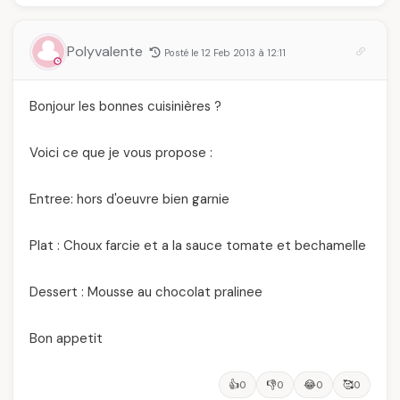
Polyvalente
Posté le 12 Feb 2013 à 12:11
Bonjour les bonnes cuisinières ?
Voici ce que je vous propose :
Entree: hors d'oeuvre bien garnie
Plat : Choux farcie et a la sauce tomate et bechamelle
Dessert : Mousse au chocolat pralinee
Bon appetit
👍
👎
😂
🥰
0
0
0
0