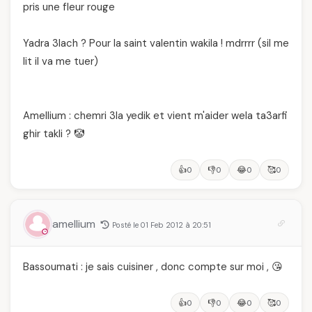
pris une fleur rouge
Yadra 3lach ? Pour la saint valentin wakila ! mdrrrr (sil me
lit il va me tuer)
Amellium : chemri 3la yedik et vient m'aider wela ta3arfi
ghir takli ? 🤡
👍
👎
😂
🥰
0
0
0
0
amellium
Posté le 01 Feb 2012 à 20:51
Bassoumati : je sais cuisiner , donc compte sur moi , 😘
👍
👎
😂
🥰
0
0
0
0