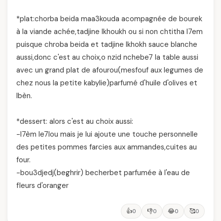
*plat:chorba beida maa3kouda acompagnée de bourek
à la viande achée,tadjine lkhoukh ou si non chtitha l7em
puisque chroba beida et tadjine lkhokh sauce blanche
aussi,donc c'est au choix,o nzid nchebe7 la table aussi
avec un grand plat de afourou(mesfouf aux legumes de
chez nous la petite kabylie)parfumé d'huile d'olives et
lbèn.
*dessert: alors c'est au choix aussi:
-l7èm le7lou mais je lui ajoute une touche personnelle
des petites pommes farcies aux ammandes,cuites au
four.
-bou3djedj(beghrir) becherbet parfumée à l'eau de
fleurs d'oranger
👍
👎
😂
🥰
0
0
0
0