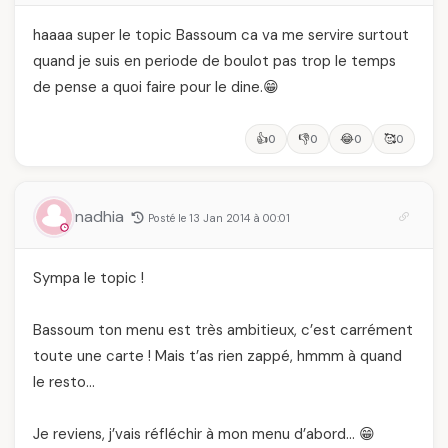
haaaa super le topic Bassoum ca va me servire surtout
quand je suis en periode de boulot pas trop le temps
de pense a quoi faire pour le dine.😁
👍
👎
😂
🥰
0
0
0
0
nadhia
Posté le 13 Jan 2014 à 00:01
Sympa le topic !
Bassoum ton menu est très ambitieux, c’est carrément
toute une carte ! Mais t’as rien zappé, hmmm à quand
le resto…
Je reviens, j’vais réfléchir à mon menu d’abord… 😁