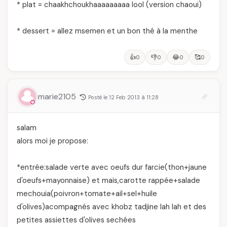
* plat = chaakhchoukhaaaaaaaaa lool (version chaoui)
* dessert = allez msemen et un bon thé à la menthe
👍
👎
😂
🥰
0
0
0
0
marie2105
Posté le 12 Feb 2013 à 11:28
salam
alors moi je propose:
*entrée:salade verte avec oeufs dur farcie(thon+jaune
d'oeufs+mayonnaise) et mais,carotte rappée+salade
mechouia(poivron+tomate+ail+sel+huile
d'olives)acompagnés avec khobz tadjine lah lah et des
petites assiettes d'olives sechées