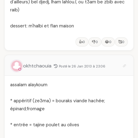
d'ailleurs) bel djedj, lham lahlou.( ou t3am be zbib avec
raib)
dessert: m'halbi et flan maison
👍
👎
😂
🥰
0
0
0
0
okhtchaouia
Posté le 26 Jan 2013 à 23:06
assalam alaykoum
* appéritif (ze3ma) = bouraks viande hachée;
épinard;fromage
* entrée = tajine poulet au olives