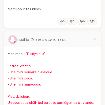
Merci pour tes idées
👍
👎
😂
🥰
0
0
0
0
nadhia
Posté le 19 Jan 2014 à 13:01
Mon menu:
"Dziriycious"
Entrée:
dz trio
-Une mini bouraka classique.
-Une mini coca.
-Une mini maakouda.
Plat:
dzlicieux
Un couscous ch3ir bel baloute aux légumes et viande.