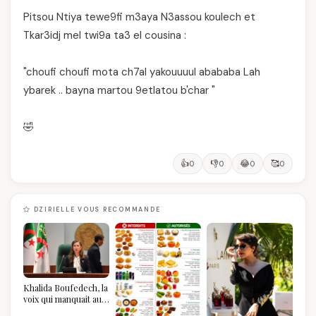
Pitsou Ntiya tewe9fi m3aya N3assou koulech et
Tkar3idj mel twi9a ta3 el cousina :
"choufi choufi mota ch7al yakouuuul abababa Lah
ybarek .. bayna martou 9etlatou b'char "
🤣
👍
👎
😂
🥰
0
0
0
0
DZIRIELLE VOUS RECOMMANDE
Khalida Boufedech, la
voix qui manquait au
sommet de l'État