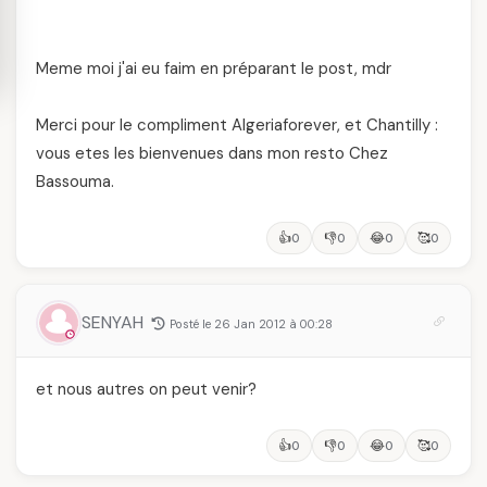
Meme moi j'ai eu faim en préparant le post, mdr
Merci pour le compliment Algeriaforever, et Chantilly :
vous etes les bienvenues dans mon resto Chez
Bassouma.
👍
👎
😂
🥰
0
0
0
0
SENYAH
Posté le 26 Jan 2012 à 00:28
et nous autres on peut venir?
👍
👎
😂
🥰
0
0
0
0