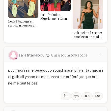
La "Révolution
Algérienne" à Cannes
Léna Situations en
2026 : Au-delà du
seroual mdouwer au
glamour, l'affirmation
Louvre : quand le
souveraine
Leïla Bekhti à Cannes
pantalon des
: Une leçon de mode
Algéroises devient la
vintage,
pièce mode de l'été
d'engagement et de
transmission
saratitanabou
Posté le 30 Jun 2015 à 02:36
pour moi j’aime beaucoup souad massi ghir anta , nakrah
el galb ali yhabe et mon chanteur préféré jacque brel
ne me quitte pas
👍
👎
😂
🥰
0
0
0
0