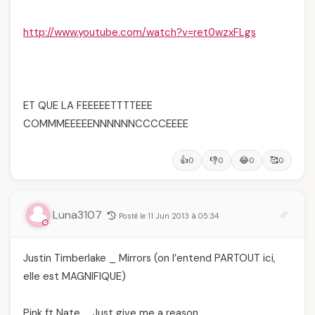
http://www.youtube.com/watch?v=ret0wzxFLgs
ET QUE LA FEEEEETTTTEEE
COMMMEEEEENNNNNNCCCCEEEE
👍
👎
😂
🥰
0
0
0
0
Luna3107
Posté le 11 Jun 2013 à 05:34
Justin Timberlake _ Mirrors (on l’entend PARTOUT ici,
elle est MAGNIFIQUE)
Pink ft Nate _ Just give me a reason