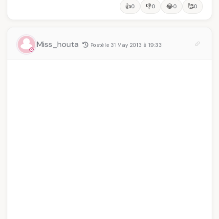
👍
👎
😂
🥰
0
0
0
0
Miss_houta
Posté le 31 May 2013 à 19:33