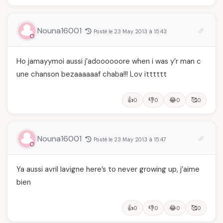
Nouna16001
Posté le 23 May 2013 à 15:43
Ho jamayymoi aussi j’adoooooore when i was y’r man c
une chanson bezaaaaaaf chaba!!! Lov itttttt
👍
👎
😂
🥰
0
0
0
0
Nouna16001
Posté le 23 May 2013 à 15:47
Ya aussi avril lavigne here’s to never growing up, j’aime
bien
👍
👎
😂
🥰
0
0
0
0