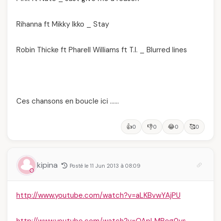
Rihanna ft Mikky Ikko _ Stay
Robin Thicke ft Pharell Williams ft T.I. _ Blurred lines
Ces chansons en boucle ici ……
👍
👎
😂
🥰
0
0
0
0
kipina
Posté le 11 Jun 2013 à 08:09
http://www.youtube.com/watch?v=aLKBvwYAjPU