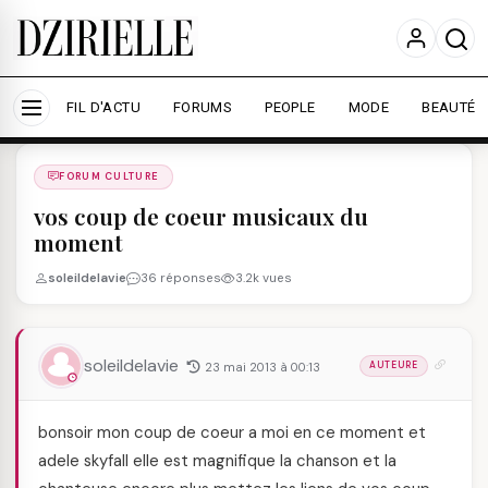
Nous utilisons des cookies pour améliorer votre
expérience et mesurer l'audience.
En savoir plus
Accepter tout
Personnaliser
FIL D'ACTU
FORUMS
PEOPLE
MODE
BEAUTÉ
Forums
/
FORUM CULTURE
/
FORUM CULTURE
vos coup de coeur musicaux du
moment
soleildelavie
36 réponses
3.2k vues
soleildelavie
23 mai 2013 à 00:13
AUTEURE
bonsoir mon coup de coeur a moi en ce moment et
adele skyfall elle est magnifique la chanson et la