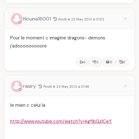
Nouna16001
Posté le 23 May 2013 à 01:02
Pour le moment c imagine dragons- demons
j’adooooooooore
👍
👎
😂
🥰
0
0
0
0
rasiry
Posté le 23 May 2013 à 01:46
le mien c celui la
http://www.youtube.com/watch?v=kgflbGzlCeY