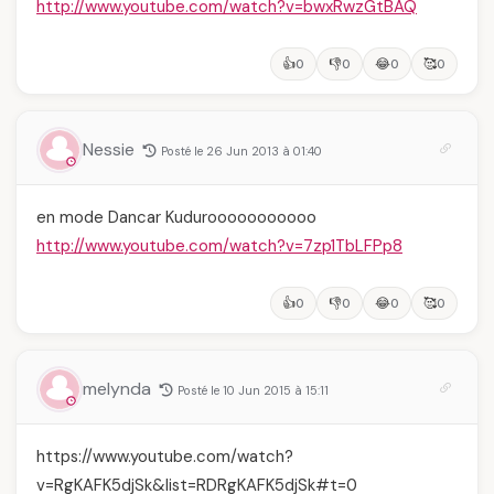
http://www.youtube.com/watch?v=bwxRwzGtBAQ
👍
👎
😂
🥰
0
0
0
0
Nessie
Posté le 26 Jun 2013 à 01:40
en mode Dancar Kudurooooooooooo
http://www.youtube.com/watch?v=7zp1TbLFPp8
👍
👎
😂
🥰
0
0
0
0
melynda
Posté le 10 Jun 2015 à 15:11
https://www.youtube.com/watch?
v=RgKAFK5djSk&list=RDRgKAFK5djSk#t=0