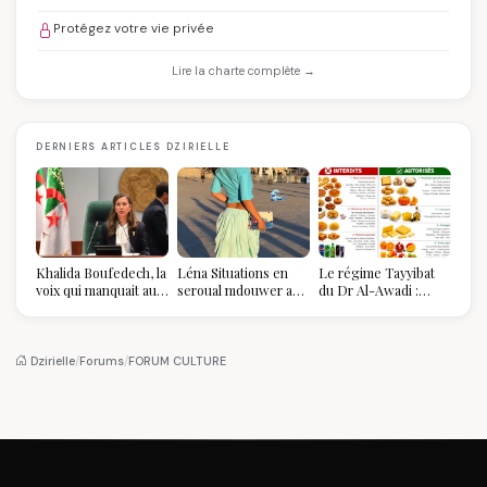
Protégez votre vie privée
Lire la charte complète →
DERNIERS ARTICLES DZIRIELLE
Khalida Boufedech, la
Léna Situations en
Le régime Tayyibat
voix qui manquait au
seroual mdouwer au
du Dr Al-Awadi :
sommet de l'État
Louvre : quand le
pourquoi il a séduit
algérien
pantalon des
des millions de
Algéroises devient la
femmes algériennes,
pièce mode de l'été
et ce que vous devez
Dzirielle
/
Forums
/
FORUM CULTURE
vraiment savoir