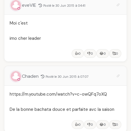
eveVIE
Posté le 30 Jun 2015 à 04:41
Moi c'est
imo cher leader
👍
👎
😂
🥰
0
0
0
0
Chaden
Posté le 30 Jun 2015 à 07:07
https://m.youtube.com/watch?v=c-owQFq7oXQ
De la bonne bachata douce et parfaite avc la saison
👍
👎
😂
🥰
0
0
0
0