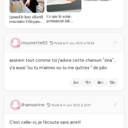
refuse de refaire
votre balayage (et
pourquoi vous allez
Ce que le semi-
Quand le luxe olfactif
l'adorer pour ça)
permanent fait
rencontre l’élégance
réellement à vos
algérienne : une
ongles
célébration de la Fête
des Mères hors du
temps
mounette83
Posté le 11 Jun 2013 à 19:54
assirem tout comme toi j’adore cette chanson "zina" ,
y’a aussi "ou tu m’aimes ou tu me quittes " de julio
👍
👎
😂
🥰
0
0
0
0
ilhamserine
Posté le 11 Jun 2013 à 21:51
C’est celle-ci, je l’écoute sans arret!