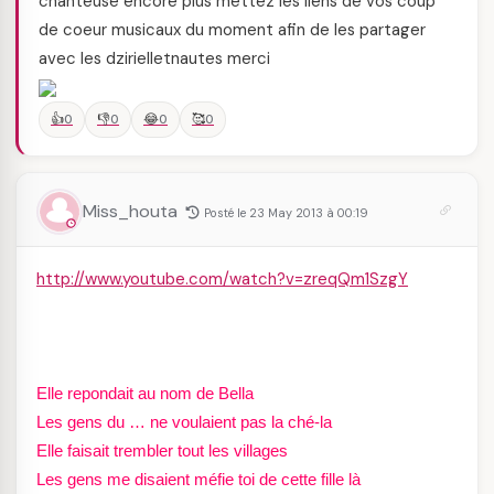
chanteuse encore plus mettez les liens de vos coup
de coeur musicaux du moment afin de les partager
avec les dzirielletnautes merci
👍
👎
😂
🥰
0
0
0
0
Miss_houta
Posté le 23 May 2013 à 00:19
http://www.youtube.com/watch?v=zreqQm1SzgY
Elle repondait au nom de Bella
Les gens du … ne voulaient pas la ché-la
Elle faisait trembler tout les villages
Les gens me disaient méfie toi de cette fille là