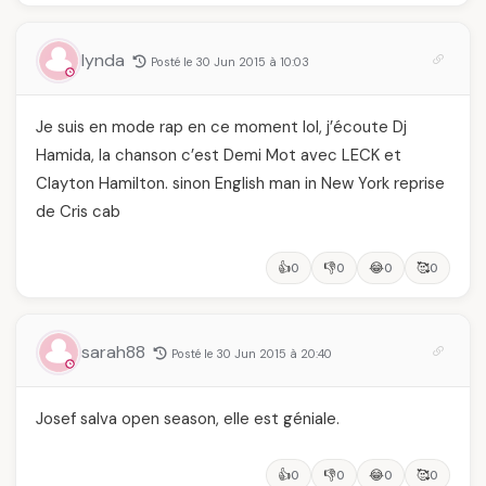
lynda
Posté le 30 Jun 2015 à 10:03
Je suis en mode rap en ce moment lol, j’écoute Dj
Hamida, la chanson c’est Demi Mot avec LECK et
Clayton Hamilton. sinon English man in New York reprise
de Cris cab
👍
👎
😂
🥰
0
0
0
0
sarah88
Posté le 30 Jun 2015 à 20:40
Josef salva open season, elle est géniale.
👍
👎
😂
🥰
0
0
0
0