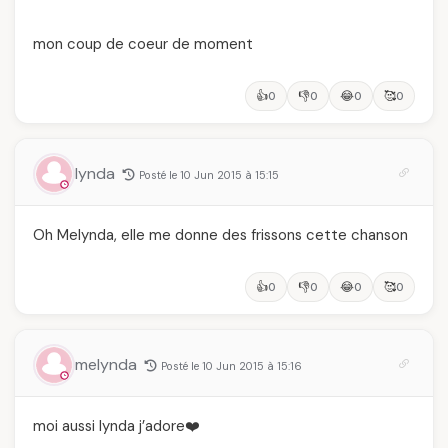
mon coup de coeur de moment
👍
👎
😂
🥰
0
0
0
0
lynda
Posté le 10 Jun 2015 à 15:15
Oh Melynda, elle me donne des frissons cette chanson
👍
👎
😂
🥰
0
0
0
0
melynda
Posté le 10 Jun 2015 à 15:16
moi aussi lynda j’adore❤️