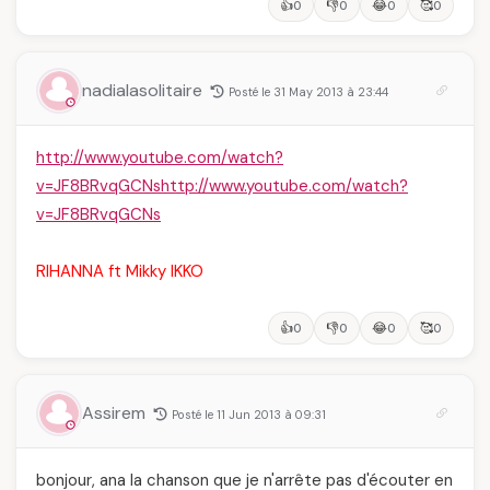
👍
👎
😂
🥰
0
0
0
0
nadialasolitaire
Posté le 31 May 2013 à 23:44
http://www.youtube.com/watch?
v=JF8BRvqGCNshttp://www.youtube.com/watch?
v=JF8BRvqGCNs
RIHANNA ft Mikky IKKO
👍
👎
😂
🥰
0
0
0
0
Assirem
Posté le 11 Jun 2013 à 09:31
bonjour, ana la chanson que je n'arrête pas d'écouter en