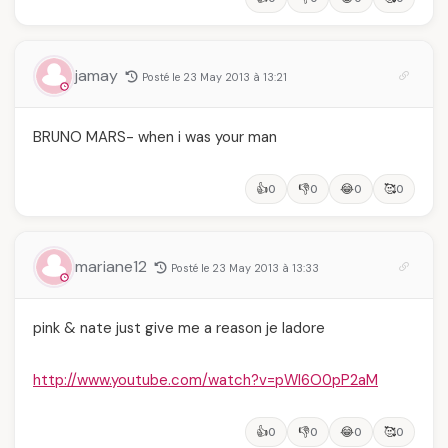
jamay
Posté le 23 May 2013 à 13:21
BRUNO MARS- when i was your man
👍
👎
😂
🥰
0
0
0
0
mariane12
Posté le 23 May 2013 à 13:33
pink & nate just give me a reason je ladore
http://www.youtube.com/watch?v=pWI6O0pP2aM
👍
👎
😂
🥰
0
0
0
0