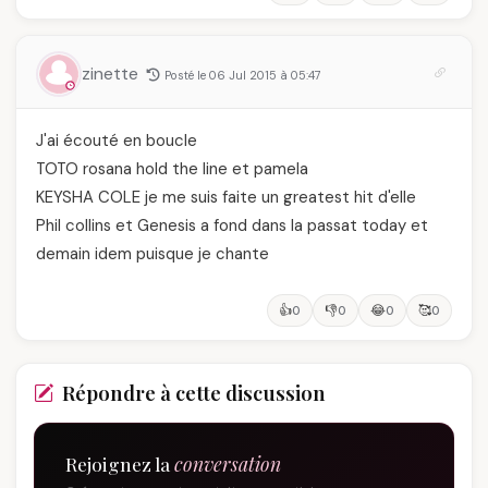
zinette
Posté le 06 Jul 2015 à 05:47
J'ai écouté en boucle
TOTO rosana hold the line et pamela
KEYSHA COLE je me suis faite un greatest hit d'elle
Phil collins et Genesis a fond dans la passat today et
demain idem puisque je chante
👍
👎
😂
🥰
0
0
0
0
Répondre à cette discussion
Rejoignez la
conversation