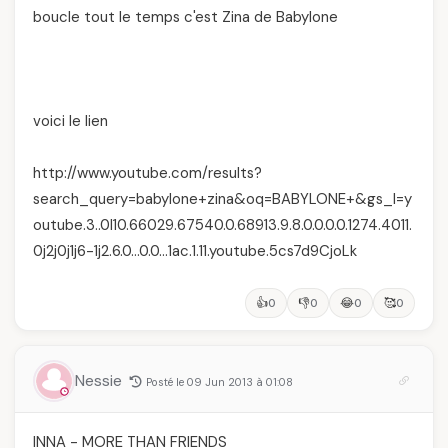
boucle tout le temps c'est Zina de Babylone
voici le lien
http://www.youtube.com/results?
search_query=babylone+zina&oq=BABYLONE+&gs_l=y
outube.3..0l10.66029.67540.0.68913.9.8.0.0.0.0.1274.4011.
0j2j0j1j6-1j2.6.0…0.0…1ac.1.11.youtube.5cs7d9CjoLk
👍
👎
😂
🥰
0
0
0
0
Nessie
Posté le 09 Jun 2013 à 01:08
INNA - MORE THAN FRIENDS