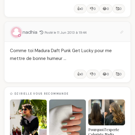
👍
👎
😂
🥰
0
0
0
0
nadhia
Posté le 11 Jun 2013 à 19:44
Comme toi Madura Daft Punk Get Lucky pour me
mettre de bonne humeur …
👍
👎
😂
🥰
0
0
0
0
DZIRIELLE VOUS RECOMMANDE
Pourquoi l'experte
Coloriste Nadia