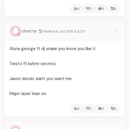
👍
👎
😂
🥰
0
0
0
0
zinette
Posté le 10 Jun 2015 à 22:27
Aluna george ft dj snake you know you like it
Tiesto ft kshmr secrets
Jason derulo want you want me
Major lazer lean on
👍
👎
😂
🥰
0
0
0
0