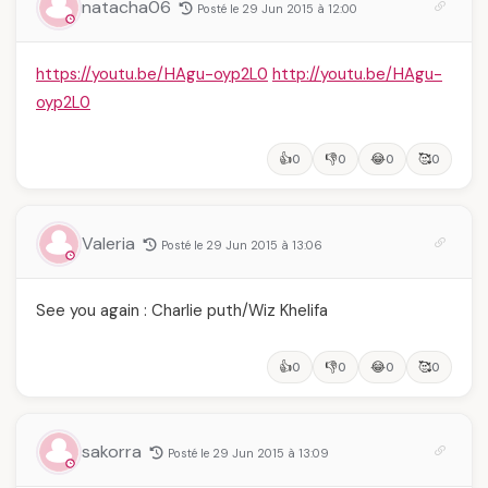
natacha06
Posté le 29 Jun 2015 à 12:00
https://youtu.be/HAgu-oyp2L0
http://youtu.be/HAgu-
oyp2L0
👍
👎
😂
🥰
0
0
0
0
Valeria
Posté le 29 Jun 2015 à 13:06
See you again : Charlie puth/Wiz Khelifa
👍
👎
😂
🥰
0
0
0
0
sakorra
Posté le 29 Jun 2015 à 13:09