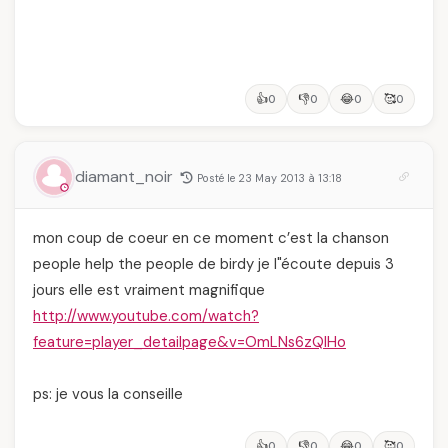
👍
👎
😂
🥰
0
0
0
0
diamant_noir
Posté le 23 May 2013 à 13:18
mon coup de coeur en ce moment c’est la chanson
people help the people de birdy je l"écoute depuis 3
jours elle est vraiment magnifique
http://www.youtube.com/watch?
feature=player_detailpage&v=OmLNs6zQIHo
ps: je vous la conseille
👍
👎
😂
🥰
0
0
0
0