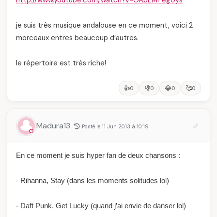
http://www.youtube.com/watch?v=OApLMPeg0ys
je suis très musique andalouse en ce moment, voici 2
morceaux entres beaucoup d’autres.
le répertoire est très riche!
👍
👎
😂
🥰
0
0
0
0
Madura13
Posté le 11 Jun 2013 à 10:19
En ce moment je suis hyper fan de deux chansons :
- Rihanna, Stay (dans les moments solitudes lol)
- Daft Punk, Get Lucky (quand j’ai envie de danser lol)