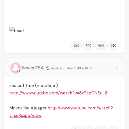
👍
👎
😂
🥰
0
0
0
0
flower754
Posté le 31 May 2013 à 19:37
sad but true (metallica )
http://www.youtube.com/watch?v=8xPaeONSn_8
Moves like a jagger
http://www.youtube.com/watch?
v=suRsxpoAc5w