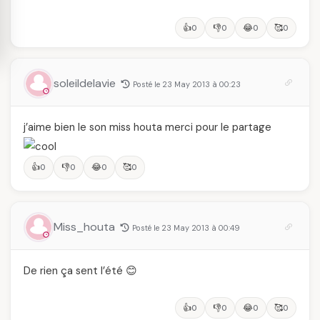
👍
👎
😂
🥰
0
0
0
0
soleildelavie
Posté le 23 May 2013 à 00:23
j’aime bien le son miss houta merci pour le partage
👍
👎
😂
🥰
0
0
0
0
Miss_houta
Posté le 23 May 2013 à 00:49
De rien ça sent l’été 😊
👍
👎
😂
🥰
0
0
0
0