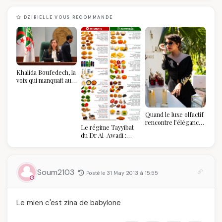
DZIRIELLE VOUS RECOMMANDE
Khalida Boufedech, la
voix qui manquait au
sommet de l'État
algérien
Quand le luxe olfactif
rencontre l’élégance
Le régime Tayyibat
algérienne : une
du Dr Al-Awadi :
célébration de la Fête
pourquoi il a séduit
des Mères hors du
des millions de
temps
femmes algériennes,
et ce que vous devez
Soum2103
Posté le 31 May 2013 à 15:55
vraiment savoir
Le mien c'est zina de babylone