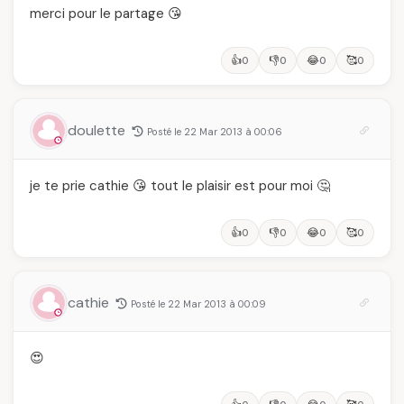
merci pour le partage 😘
👍
👎
😂
🥰
0
0
0
0
doulette
Posté le 22 Mar 2013 à 00:06
je te prie cathie 😘 tout le plaisir est pour moi 🤔
👍
👎
😂
🥰
0
0
0
0
cathie
Posté le 22 Mar 2013 à 00:09
😍