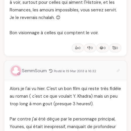
à voir, surtout pour celles qui aiment l'Histoire, et les
Romances, les amours impossibles, vous serrez servit.
Je le reverrais nchalah. 😊
Bon visionnage à celles qui comptent le voir.
👍
👎
😂
🥰
0
0
0
0
SemmSoum
Posté le 19 Mar 2013 à 16:32
Alors je l'ai vu hier. C'est un bon film qui reste très fidèle
au roman ( c'est ce que voulait Y. Khadra) mais un peu
trop long à mon gout (presque 3 heures!).
Par contre j'ai été déçue par le personnage principal,
Younes, qui était inexpressif, manquait de profondeur