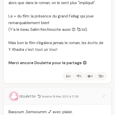
alors que dans le roman, on le sent plus "impliqué".
Le + du film: la présence du grand Fellag qui joue
remarquablement bien!
(Y'a le beau Salim Kechiouche aussi 😍 🥰 lol).
Mais bon le film n'égalera jamais le roman, les écrits de
Y. Khadra c'est tout un truc!
Merci encore Doulette pour le partage 😊
👍
👎
😂
🥰
0
0
0
0
doulette
Posté le 19 Mar 2013 à 17:38
Bassoum ,Semsoumm 💅 avec plaisir.