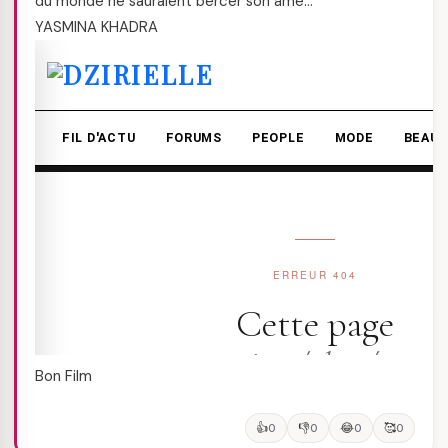
du monde ne sauraient bercer son âme…"
YASMINA KHADRA
Bon Film
👍
👎
😂
🥰
0
0
0
0