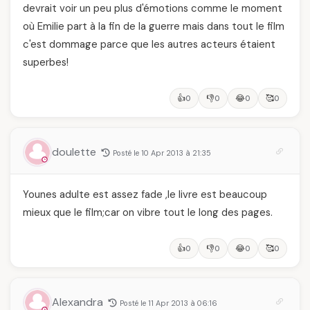
devrait voir un peu plus d'émotions comme le moment
où Emilie part à la fin de la guerre mais dans tout le film
c'est dommage parce que les autres acteurs étaient
superbes!
👍
👎
😂
🥰
0
0
0
0
doulette
Posté le 10 Apr 2013 à 21:35
Younes adulte est assez fade ,le livre est beaucoup
mieux que le film;car on vibre tout le long des pages.
👍
👎
😂
🥰
0
0
0
0
Alexandra
Posté le 11 Apr 2013 à 06:16