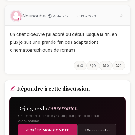
Nounouba
Posté le 19 Jun 2013 à 12:43
Un chef d’oeuvre j’ai adoré du début jusquà la fin, en
plus je suis une grande fan des adaptations
cinematographiques de romans .
👍
👎
😂
🥰
0
0
0
0
Répondre à cette discussion
Rejoignez la
conversation
Créez votre compte gratuit pour participer aux
discussions.
CRÉER MON COMPTE
Se connecter