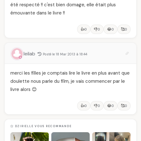
été respecté !! c'est bien domage, elle était plus
émouvante dans le livre !!
👍
👎
😂
🥰
0
0
0
0
leilab
Posté le 18 Mar 2013 à 18:44
merci les filles je comptais lire le livre en plus avant que
doulette nous parle du film, je vais commencer par le
livre alors 😊
👍
👎
😂
🥰
0
0
0
0
DZIRIELLE VOUS RECOMMANDE