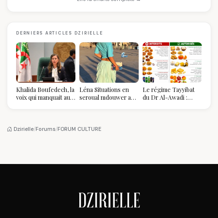
DERNIERS ARTICLES DZIRIELLE
Khalida Boufedech, la
Léna Situations en
Le régime Tayyibat
voix qui manquait au
seroual mdouwer au
du Dr Al-Awadi :
sommet de l'État
Louvre : quand le
pourquoi il a séduit
algérien
pantalon des
des millions de
Algéroises devient la
femmes algériennes,
pièce mode de l'été
et ce que vous devez
Dzirielle
/
Forums
/
FORUM CULTURE
vraiment savoir