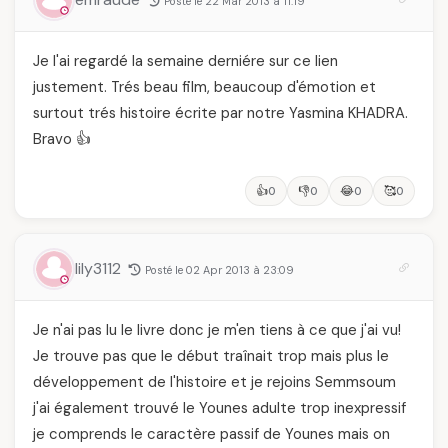
Posté le 22 Mar 2013 à 11:19
Je l'ai regardé la semaine derniére sur ce lien
justement. Trés beau film, beaucoup d'émotion et
surtout trés histoire écrite par notre Yasmina KHADRA.
Bravo 👍
👍
👎
😂
🥰
0
0
0
0
lily3112
Posté le 02 Apr 2013 à 23:09
Je n'ai pas lu le livre donc je m'en tiens à ce que j'ai vu!
Je trouve pas que le début traînait trop mais plus le
développement de l'histoire et je rejoins Semmsoum
j'ai également trouvé le Younes adulte trop inexpressif
je comprends le caractère passif de Younes mais on