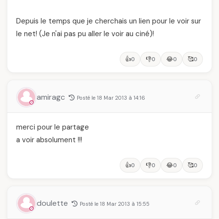
Depuis le temps que je cherchais un lien pour le voir sur
le net! (Je n'ai pas pu aller le voir au ciné)!
👍
👎
😂
🥰
0
0
0
0
amiragc
Posté le 18 Mar 2013 à 14:16
merci pour le partage
a voir absolument !!!
👍
👎
😂
🥰
0
0
0
0
doulette
Posté le 18 Mar 2013 à 15:55