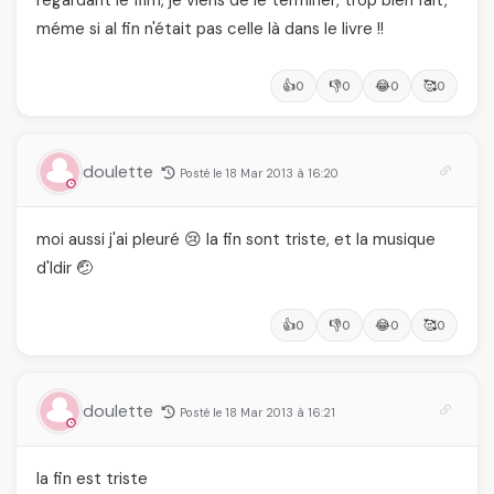
méme si al fin n'était pas celle là dans le livre !!
👍
👎
😂
🥰
0
0
0
0
doulette
Posté le 18 Mar 2013 à 16:20
moi aussi j'ai pleuré 😢 la fin sont triste, et la musique
d'Idir 🤕
👍
👎
😂
🥰
0
0
0
0
doulette
Posté le 18 Mar 2013 à 16:21
la fin est triste