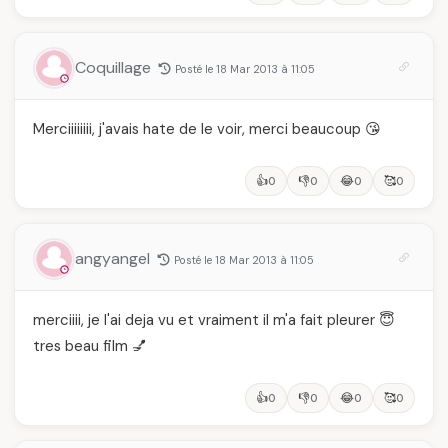
Coquillage
Posté le 18 Mar 2013 à 11:05
Merciiiiiiii, j'avais hate de le voir, merci beaucoup 😘
👍
👎
😂
🥰
0
0
0
0
angyangel
Posté le 18 Mar 2013 à 11:05
merciiii, je l'ai deja vu et vraiment il m'a fait pleurer 😇
tres beau film 💅
👍
👎
😂
🥰
0
0
0
0