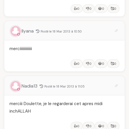
👍
👎
😂
🥰
0
0
0
0
Ilyana
Posté le 18 Mar 2013 à 10:50
merciiiiiiiiiiiiii
👍
👎
😂
🥰
0
0
0
0
Nadia13
Posté le 18 Mar 2013 à 11:05
merciii Doulette, je le regarderai cet apres midi
inchALLAH
👍
👎
😂
🥰
0
0
0
0