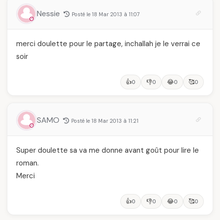
Nessie
Posté le 18 Mar 2013 à 11:07
merci doulette pour le partage, inchallah je le verrai ce
soir
👍
👎
😂
🥰
0
0
0
0
SAMO
Posté le 18 Mar 2013 à 11:21
Super doulette sa va me donne avant goût pour lire le
roman.
Merci
👍
👎
😂
🥰
0
0
0
0