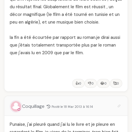
du résultat final. Globalement le film est réussit , un
décor magnifique (le film a été tourné en tunisie et un
peu en algérie), et une musique bien choisie.
la fin a été écourtée par rapport au roman.je dirai aussi
que j'étais totalement transportée plus par le roman
que j'avais lu en 2009 que par le film.
👍
👎
😂
🥰
0
0
0
0
Coquillage
Posté le 18 Mar 2013 à 16:14
Punaise, j'ai pleuré quand j'ai lu le livre et je pleure en
regardant le film, je viens de le terminer, trop bien fait,