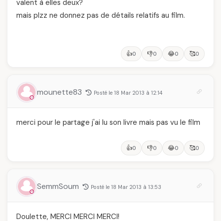
valent à elles deux?
mais plzz ne donnez pas de détails relatifs au film.
👍
👎
😂
🥰
0
0
0
0
mounette83
Posté le 18 Mar 2013 à 12:14
merci pour le partage j'ai lu son livre mais pas vu le film
👍
👎
😂
🥰
0
0
0
0
SemmSoum
Posté le 18 Mar 2013 à 13:53
Doulette, MERCI MERCI MERCI!