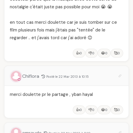
nostalgie c'était juste pas possible pour moi 😭 😭
en tout cas merci doulette car je suis tomber sur ce
film plusieurs fois mais j'étais pas "tentée" de le
regarder .. et j'avais tord car j'ai adoré 😊
👍
👎
😂
🥰
0
0
0
0
Chiflora
Posté le 22 Mar 2013 à 10:15
merci doulette pr le partage , yban hayal
👍
👎
😂
🥰
0
0
0
0
emraude