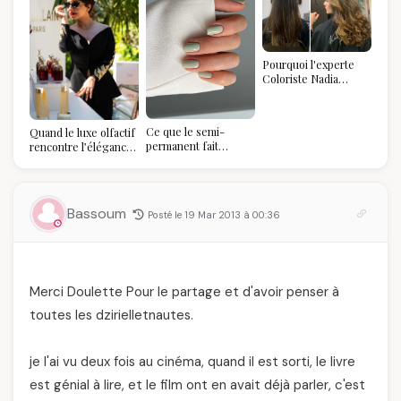
Pourquoi l'experte
Coloriste Nadia
refuse de refaire
votre balayage (et
pourquoi vous allez
Ce que le semi-
Quand le luxe olfactif
l'adorer pour ça)
permanent fait
rencontre l’élégance
réellement à vos
algérienne : une
ongles
célébration de la Fête
des Mères hors du
temps
Bassoum
Posté le 19 Mar 2013 à 00:36
Merci Doulette Pour le partage et d'avoir penser à
toutes les dzirielletnautes.
je l'ai vu deux fois au cinéma, quand il est sorti, le livre
est génial à lire, et le film ont en avait déjà parler, c'est