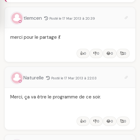
tlemcen
Posté le 17 Mar 2013 à 20:39
merci pour le partage 💃
👍
👎
😂
🥰
0
0
0
0
Naturelle
Posté le 17 Mar 2013 à 22:03
Merci, ça va être le programme de ce soir.
👍
👎
😂
🥰
0
0
0
0