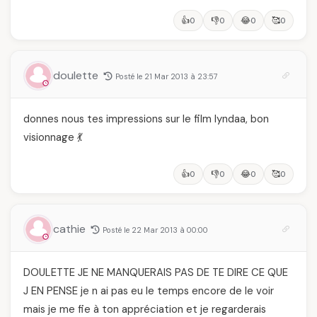
👍
👎
😂
🥰
0
0
0
0
doulette
Posté le 21 Mar 2013 à 23:57
donnes nous tes impressions sur le film lyndaa, bon
visionnage 💃
👍
👎
😂
🥰
0
0
0
0
cathie
Posté le 22 Mar 2013 à 00:00
DOULETTE JE NE MANQUERAIS PAS DE TE DIRE CE QUE
J EN PENSE je n ai pas eu le temps encore de le voir
mais je me fie à ton appréciation et je regarderais