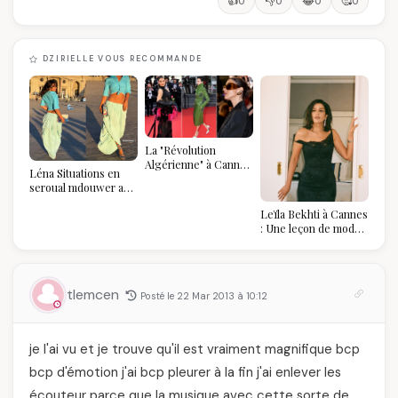
👍
👎
😂
🥰
0
0
0
0
DZIRIELLE VOUS RECOMMANDE
La "Révolution
Algérienne" à Cannes
Léna Situations en
2026 : Au-delà du
seroual mdouwer au
glamour, l'affirmation
Louvre : quand le
souveraine
Leïla Bekhti à Cannes
pantalon des
: Une leçon de mode
Algéroises devient la
vintage,
pièce mode de l'été
d'engagement et de
transmission
tlemcen
Posté le 22 Mar 2013 à 10:12
je l'ai vu et je trouve qu'il est vraiment magnifique bcp
bcp d'émotion j'ai bcp pleurer à la fin j'ai enlever les
écouteur parce que la musique avec cette sorte de