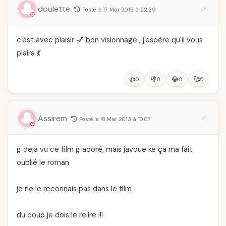
doulette
Posté le 17 Mar 2013 à 22:39
c'est avec plaisir 💅 bon visionnage , j'espère qu'il vous
plaira 💃
👍
👎
😂
🥰
0
0
0
0
Assirem
Posté le 18 Mar 2013 à 10:07
g deja vu ce film g adoré, mais javoue ke ça ma fait
oublié le roman
je ne le reconnais pas dans le film
du coup je dois le relire !!!