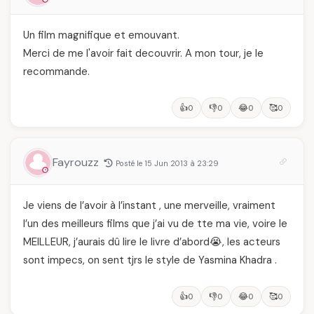
Un film magnifique et emouvant.
Merci de me l'avoir fait decouvrir. A mon tour, je le
recommande.
👍
👎
😂
🥰
0
0
0
0
Fayrouzz
Posté le 15 Jun 2013 à 23:29
Je viens de l’avoir à l’instant , une merveille, vraiment
l’un des meilleurs films que j’ai vu de tte ma vie, voire le
MEILLEUR, j’aurais dû lire le livre d’abord😭, les acteurs
sont impecs, on sent tjrs le style de Yasmina Khadra .
👍
👎
😂
🥰
0
0
0
0