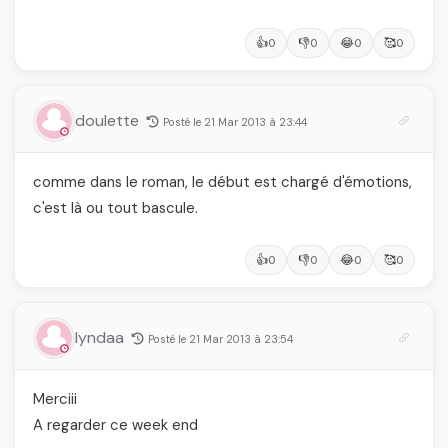
👍
👎
😂
🥰
0
0
0
0
doulette
Posté le 21 Mar 2013 à 23:44
comme dans le roman, le début est chargé d'émotions,
c'est là ou tout bascule.
👍
👎
😂
🥰
0
0
0
0
lyndaa
Posté le 21 Mar 2013 à 23:54
Merciii
A regarder ce week end