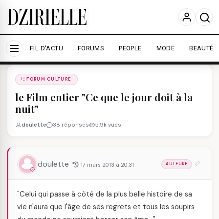
Nous utilisons des cookies pour améliorer votre
expérience et mesurer l'audience.
En savoir plus
Accepter tout
Personnaliser
FIL D'ACTU
FORUMS
PEOPLE
MODE
BEAUTÉ
Forums
/
FORUM CULTURE
/
FORUM CULTURE
le Film entier "Ce que le jour doit à la
nuit"
doulette
38 réponses
5.9k vues
doulette
17 mars 2013 à 20:31
AUTEURE
"Celui qui passe à côté de la plus belle histoire de sa
vie n'aura que l'âge de ses regrets et tous les soupirs