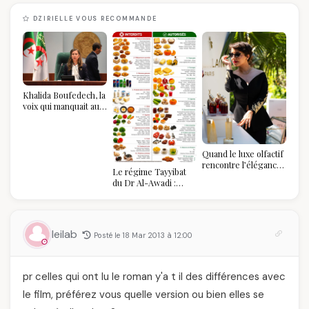
DZIRIELLE VOUS RECOMMANDE
Khalida Boufedech, la
voix qui manquait au
sommet de l'État
algérien
Quand le luxe olfactif
rencontre l’élégance
Le régime Tayyibat
algérienne : une
du Dr Al-Awadi :
célébration de la Fête
pourquoi il a séduit
des Mères hors du
des millions de
temps
femmes algériennes,
et ce que vous devez
leilab
Posté le 18 Mar 2013 à 12:00
vraiment savoir
pr celles qui ont lu le roman y'a t il des différences avec
le film, préférez vous quelle version ou bien elles se