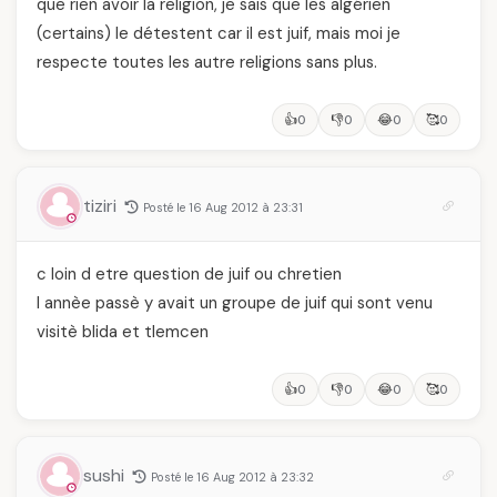
que rien avoir la religion, je sais que les algérien
(certains) le détestent car il est juif, mais moi je
respecte toutes les autre religions sans plus.
👍
👎
😂
🥰
0
0
0
0
tiziri
Posté le 16 Aug 2012 à 23:31
c loin d etre question de juif ou chretien
l annèe passè y avait un groupe de juif qui sont venu
visitè blida et tlemcen
👍
👎
😂
🥰
0
0
0
0
sushi
Posté le 16 Aug 2012 à 23:32