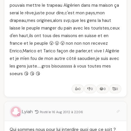
pouvais mettre le trapeau Algérien dans ma maison ça
serai le rêve,juste pour dire,c'est mon pays,mon
drapeau,mes origines,alors svp,que les gens la haut
laisse le peuple manger du pain avec les touristes,ceux
d'en haut,ils ont tous des maisons en suisse et en
france et le peuple 😤 😤 😤 non non non recevez
Enrico,Marico et Tarico façon de parler,et vive l Algérie
et je m'en fou de mon autre côté saoudien,je suis avec
les gens juste…..gros bisousssss à vous toutes mes
soeurs 😘 😘 😘
👍
👎
😂
🥰
0
0
0
0
Lyiah
Posté le 16 Aug 2012 à 22:06
Qui sommes nous pour lui interdire quoi que ce soit ?