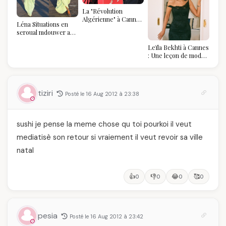
La "Révolution
Algérienne" à Cannes
Léna Situations en
2026 : Au-delà du
seroual mdouwer au
glamour, l'affirmation
Louvre : quand le
souveraine
Leïla Bekhti à Cannes
pantalon des
: Une leçon de mode
Algéroises devient la
vintage,
pièce mode de l'été
d'engagement et de
transmission
tiziri
Posté le 16 Aug 2012 à 23:38
sushi je pense la meme chose qu toi pourkoi il veut
mediatisè son retour si vraiement il veut revoir sa ville
natal
👍
👎
😂
🥰
0
0
0
0
pesia
Posté le 16 Aug 2012 à 23:42