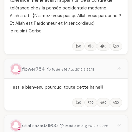
tolérance même avant l'apparition de la culture de
tolérance chez la pensée occidentale moderne.
Allah a dit : {N'aimez-vous pas qu'Allah vous pardonne ?
Et Allah est Pardonneur et Miséricordieux}.
je rejoint Cerise
👍
👎
😂
🥰
0
0
0
0
flower754
Posté le 16 Aug 2012 à 22:18
il est le bienvenu pourquoi toute cette haine!!!
👍
👎
😂
🥰
0
0
0
0
chahrazadz1955
Posté le 16 Aug 2012 à 22:26