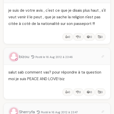
je suis de votre avis , c'est ce que je disais plus haut , s'il
veut venir il le peut , que je sache la religion n'est pas
citée à coté de la nationalité sur son passeport !!!
👍
👎
😂
🥰
0
0
0
0
bizou
Posté le 16 Aug 2012 à 23:46
salut sab comment vas? pour répondre à ta question
moi je suis PEACE AND LOVE! biz
👍
👎
😂
🥰
0
0
0
0
Sherryfa
Posté le 16 Aug 2012 à 23:47