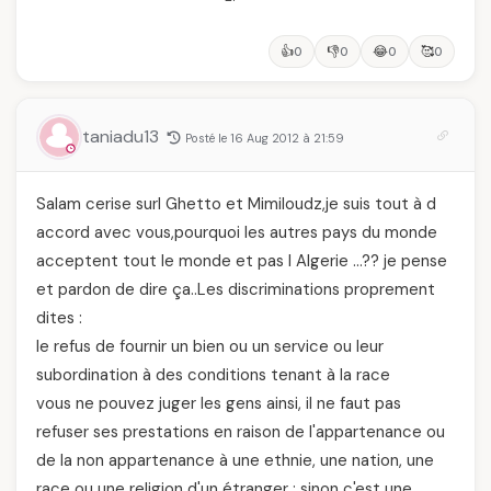
👍
👎
😂
🥰
0
0
0
0
taniadu13
Posté le 16 Aug 2012 à 21:59
Salam cerise surl Ghetto et Mimiloudz,je suis tout à d
accord avec vous,pourquoi les autres pays du monde
acceptent tout le monde et pas l Algerie …?? je pense
et pardon de dire ça..Les discriminations proprement
dites :
le refus de fournir un bien ou un service ou leur
subordination à des conditions tenant à la race
vous ne pouvez juger les gens ainsi, il ne faut pas
refuser ses prestations en raison de l'appartenance ou
de la non appartenance à une ethnie, une nation, une
race ou une religion d'un étranger ; sinon c'est une