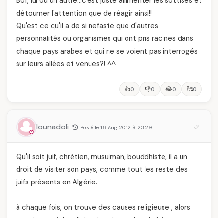
Bof, lui ou un autre…c'est juste allimenter les sottises et
détourner l'attention que de réagir ainsi!!
Qu'est ce qu'il a de si nefaste que d'autres
personnalités ou organismes qui ont pris racines dans
chaque pays arabes et qui ne se voient pas interrogés
sur leurs allées et venues?! ^^
👍
👎
😂
🥰
0
0
0
0
lounadoli
Posté le 16 Aug 2012 à 23:29
Qu'il soit juif, chrétien, musulman, bouddhiste, il a un
droit de visiter son pays, comme tout les reste des
juifs présents en Algérie.
à chaque fois, on trouve des causes religieuse , alors