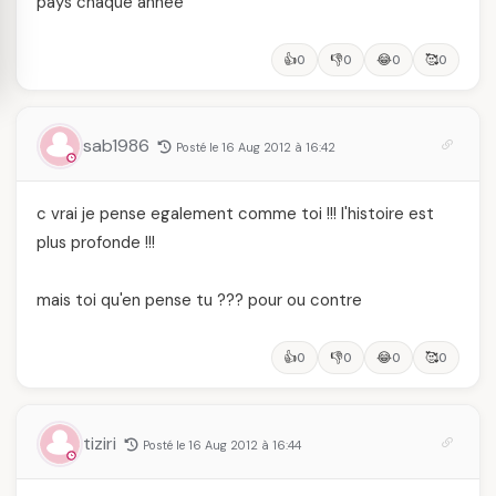
pays chaque annèe
👍
👎
😂
🥰
0
0
0
0
sab1986
Posté le 16 Aug 2012 à 16:42
c vrai je pense egalement comme toi !!! l'histoire est
plus profonde !!!
mais toi qu'en pense tu ??? pour ou contre
👍
👎
😂
🥰
0
0
0
0
tiziri
Posté le 16 Aug 2012 à 16:44