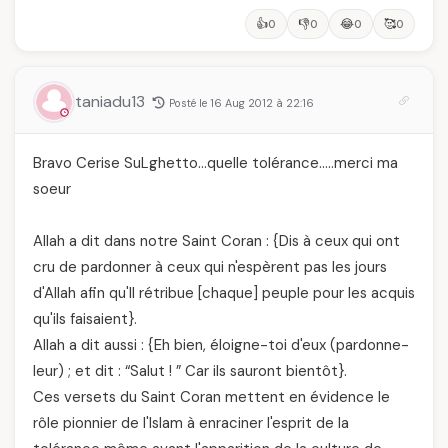
👍
👎
😂
🥰
0
0
0
0
taniadu13
Posté le 16 Aug 2012 à 22:16
Bravo Cerise SuLghetto…quelle tolérance…..merci ma
soeur
Allah a dit dans notre Saint Coran : {Dis à ceux qui ont
cru de pardonner à ceux qui n'espèrent pas les jours
d'Allah afin qu'Il rétribue [chaque] peuple pour les acquis
qu'ils faisaient}.
Allah a dit aussi : {Eh bien, éloigne-toi d'eux (pardonne-
leur) ; et dit : “Salut ! ” Car ils sauront bientôt}.
Ces versets du Saint Coran mettent en évidence le
rôle pionnier de l'Islam à enraciner l'esprit de la