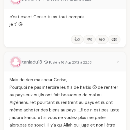
c'est exact Cerise tu as tout compris
je t' 😘
👍
👎
😂
🥰
0
0
0
0
taniadu13
Posté le 16 Aug 2012 à 22:53
Mais de rien ma soeur Cerise,
Pourquoi ne pas interdire les fils de harkis 😤 de rentrer
au pays,eux oui,ils ont fait beaucoup de mal au
Algériens…!et pourtant ils rentrent au pays et ils ont
même acheter des biens au pays……!! ce n est pas juste
j adore Enrico et si vous ne voulez plus me parler
alors,pas de souci.. il y'a qu Allah qui juge et non l être