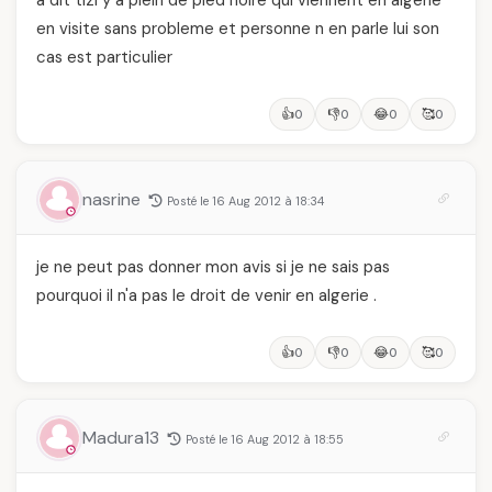
a dit tizi y a plein de pied noire qui viennent en algerie
en visite sans probleme et personne n en parle lui son
cas est particulier
👍
👎
😂
🥰
0
0
0
0
nasrine
Posté le 16 Aug 2012 à 18:34
je ne peut pas donner mon avis si je ne sais pas
pourquoi il n'a pas le droit de venir en algerie .
👍
👎
😂
🥰
0
0
0
0
Madura13
Posté le 16 Aug 2012 à 18:55