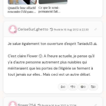
votre balayage (et
pourquoi vous allez
Ce que le semi-
Quand le luxe olfactif
l'adorer pour ça)
permanent fait
rencontre l’élégance
réellement à vos
algérienne : une
ongles
célébration de la Fête
des Mères hors du
temps
CeriseSurLghetto
Posté le 16 Aug 2012 à 22:30
Je salue également ton ouverture d'esprit Taniadu13 🙏
C'est claire Flower 🙁. A l'heure actuelle, je pense qu'il
y'a d'autre personne autrement plus nuisibles qui
mériteraient que les portes de l'Algérie se ferment à
tout jamais sur elles… Mais ceci est un autre débat.
👍
👎
😂
🥰
0
0
0
0
flower754
Posté le 16 Aug 2012 à 22:34