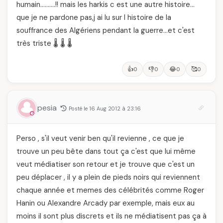
humain……….!! mais les harkis c est une autre histoire…
que je ne pardone pas,j ai lu sur l histoire de la
souffrance des Algériens pendant la guerre…et c'est
très triste 🌡️ 🌡️ 🌡️
👍
👎
😂
🥰
0
0
0
0
pesia
Posté le 16 Aug 2012 à 23:16
Perso , s'il veut venir ben qu'il revienne , ce que je
trouve un peu bête dans tout ça c'est que lui même
veut médiatiser son retour et je trouve que c'est un
peu déplacer , il y a plein de pieds noirs qui reviennent
chaque année et memes des célébrités comme Roger
Hanin ou Alexandre Arcady par exemple, mais eux au
moins il sont plus discrets et ils ne médiatisent pas ça à