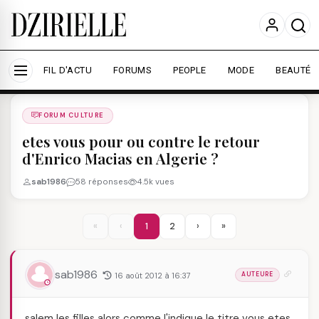
Nous utilisons des cookies pour améliorer votre
expérience et mesurer l'audience.
En savoir plus
Accepter tout
Personnaliser
FIL D'ACTU
FORUMS
PEOPLE
MODE
BEAUTÉ
Forums
/
FORUM CULTURE
/
FORUM CULTURE
etes vous pour ou contre le retour
d'Enrico Macias en Algerie ?
sab1986
58 réponses
4.5k vues
«
‹
1
2
›
»
sab1986
16 août 2012 à 16:37
AUTEURE
salem les filles alors comme l'indique le titre vous etes