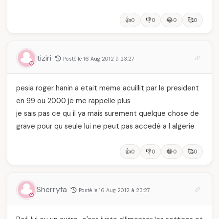
👍
👎
😂
🥰
0
0
0
0
tiziri
Posté le 16 Aug 2012 à 23:27
pesia roger hanin a etait meme acuillit par le president
en 99 ou 2000 je me rappelle plus
je sais pas ce qu il ya mais surement quelque chose de
grave pour qu seule lui ne peut pas accedè a l algerie
👍
👎
😂
🥰
0
0
0
0
Sherryfa
Posté le 16 Aug 2012 à 23:27