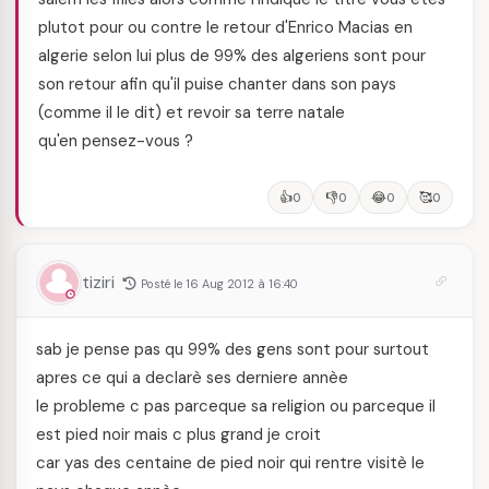
plutot pour ou contre le retour d'Enrico Macias en
algerie selon lui plus de 99% des algeriens sont pour
son retour afin qu'il puise chanter dans son pays
(comme il le dit) et revoir sa terre natale
qu'en pensez-vous ?
👍
👎
😂
🥰
0
0
0
0
tiziri
Posté le 16 Aug 2012 à 16:40
sab je pense pas qu 99% des gens sont pour surtout
apres ce qui a declarè ses derniere annèe
le probleme c pas parceque sa religion ou parceque il
est pied noir mais c plus grand je croit
car yas des centaine de pied noir qui rentre visitè le