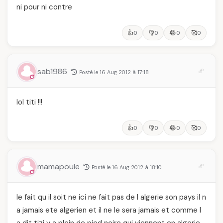
ni pour ni contre
👍
👎
😂
🥰
0
0
0
0
sab1986
Posté le 16 Aug 2012 à 17:18
lol titi !!!
👍
👎
😂
🥰
0
0
0
0
mamapoule
Posté le 16 Aug 2012 à 18:10
le fait qu il soit ne ici ne fait pas de l algerie son pays il n
a jamais ete algerien et il ne le sera jamais et comme l