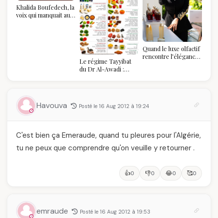
Khalida Boufedech, la
voix qui manquait au
sommet de l'État
algérien
Quand le luxe olfactif
rencontre l’élégance
Le régime Tayyibat
algérienne : une
du Dr Al-Awadi :
célébration de la Fête
pourquoi il a séduit
des Mères hors du
des millions de
temps
femmes algériennes,
et ce que vous devez
Havouva
Posté le 16 Aug 2012 à 19:24
vraiment savoir
C'est bien ça Emeraude, quand tu pleures pour l'Algérie,
tu ne peux que comprendre qu'on veuille y retourner .
👍
👎
😂
🥰
0
0
0
0
emraude
Posté le 16 Aug 2012 à 19:53