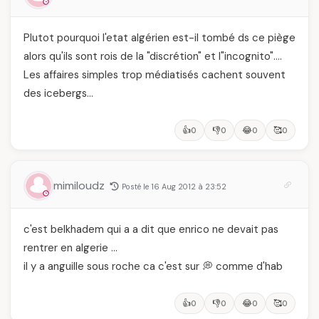
Plutot pourquoi l'etat algérien est-il tombé ds ce piège
alors qu'ils sont rois de la "discrétion" et l"incognito"….
Les affaires simples trop médiatisés cachent souvent
des icebergs…
👍
👎
😂
🥰
0
0
0
0
mimiloudz
Posté le 16 Aug 2012 à 23:52
c'est belkhadem qui a a dit que enrico ne devait pas
rentrer en algerie …
il y a anguille sous roche ca c'est sur 💭 comme d'hab
👍
👎
😂
🥰
0
0
0
0