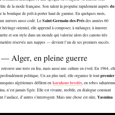
du
lite de la mode française. Son talent la propulse rapidement auprès
 de la boutique de prêt-à-porter haut de gamme. En quelques mois,
Saint-Germain-des-Prés
s un univers aussi codé. Le
des années 60
 héritage oriental, elle apprend à composer, à mélanger, à innover.
uette et son style dans un monde qui valorise alors des canons très
— matière réservée aux nappes — devient l’un de ses premiers succès.
re — Alger, en pleine guerre
retrouve une terre en feu, mais aussi une culture en éveil. En 1964, ell
premier
 profondément politique. Un an plus tard, elle organise le tout
karakous brodés
nnequins algériennes défilent en
, en robes saharienn
a, n’est jamais figée. Elle est vivante, mobile, en dialogue constant
Yasmina
ent l’audace, d’autres s’interrogent. Mais une chose est sûre,