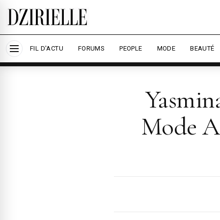
Nous utilisons des cookies pour améliorer votre
savoir plus
Accepter tout
Per
FIL D'ACTU
FORUMS
PEOPLE
MODE
BEAUTÉ
Yasmina
Mode Al