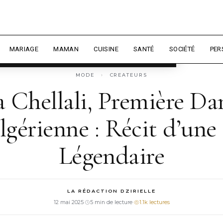
 expérience et mesurer l'audience.
En
sonnaliser
MARIAGE
MAMAN
CUISINE
SANTÉ
SOCIÉTÉ
PER
MODE
›
CREATEURS
 Chellali, Première Da
gérienne : Récit d’une 
Légendaire
LA RÉDACTION DZIRIELLE
12 mai 2025
·
5 min de lecture
·
1.1k lectures