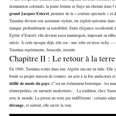
domination coloniale, la jeune femme se fraye un chemin dans l’é
grand Jacques Esterel
, pionnier de la « couture spectacle » et
Yasmina devient son assistante styliste, un exploit rarissime dan
marque profondément sa sensibilité. Entre élégance occidentale et
Égérie d’Esterel, elle devient aussi mannequin, imposant sa silho
stricts. À cette époque déjà, elle ose : une robe en tissu vichy 
Yasmina expérimente, bouscule, invente.
Chapitre II : Le retour à la ter
En 1960, Yasmina rentre dans une Algérie encore en lutte. Elle y 
fonde sa propre maison de couture, un acte à la fois audacieux et
défilé de mode du pays
. C’est un événement historique : les ma
réinterprétées, en sarouels modernisés… La tradition, chez Yasmin
avec le monde. La presse ne reste pas indifférente : certains salu
dérange
, et surtout, elle ouvre la voie.