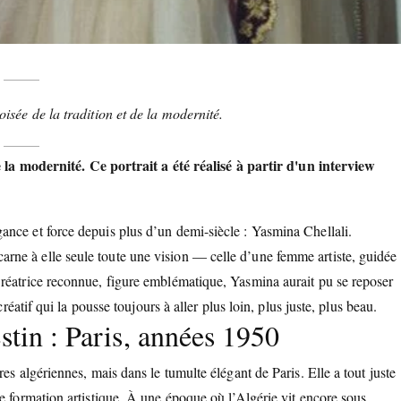
oisée de la tradition et de la modernité.
e la modernité. Ce portrait a été réalisé à partir d'un interview
ance et force depuis plus d’un demi-siècle : Yasmina Chellali.
ncarne à elle seule toute une vision — celle d’une femme artiste, guidée
Créatrice reconnue, figure emblématique, Yasmina aurait pu se reposer
réatif qui la pousse toujours à aller plus loin, plus juste, plus beau.
stin : Paris, années 1950
es algériennes, mais dans le tumulte élégant de Paris. Elle a tout juste
e formation artistique. À une époque où l’Algérie vit encore sous