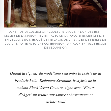
JOHER DE LA COLLECTION "COULEURS D’ALGER" L’UN DES BEST-
SELLER DE LA MAISON REVIENT AVEC CE KARAKOU SPENCER OFFICIER
EN VELOURS NOIR BRODÉ DE FETLA OR, DE CRISTAL ET DE PERLES DE
CULTURE PORTÉ AVEC UNE COMBINAISON PANTALON EN TULLE BRODÉ
DE SEQUINS OR
Quand la rigueur du modélisme rencontre la poésie de la
broderie Fetla. Redouane Zermane, le styliste de la
maison Black Velvet Couture, signe avec "Fleurs
d’Alger" un retour aux sources chromatique et
architectural.