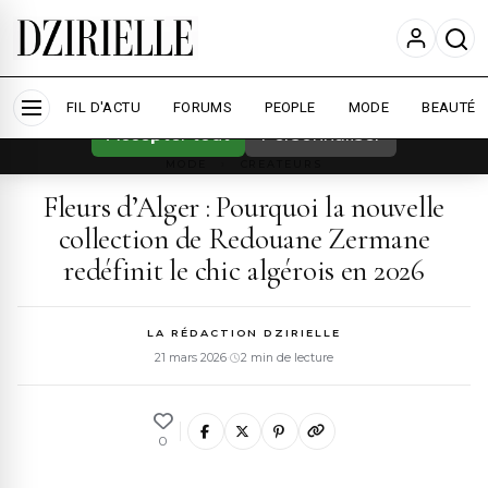
Nous utilisons des cookies pour améliorer
votre expérience et mesurer l'audience.
En
savoir plus
FIL D'ACTU
FORUMS
PEOPLE
MODE
BEAUTÉ
Accepter tout
Personnaliser
MODE
›
CREATEURS
Fleurs d’Alger : Pourquoi la nouvelle
collection de Redouane Zermane
redéfinit le chic algérois en 2026
LA RÉDACTION DZIRIELLE
21 mars 2026
·
2 min de lecture
0