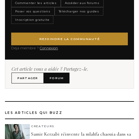
Commenter les articles
Accéder aux forums
Poser vos questions
Télécharger nos guides
Inscription gratuite
REJOINDRE LA COMMUNAUTÉ
Déjà membre ?
Connexion
Cet article vous a aidée ? Partagez-le.
PARTAGER
FORUM
LES ARTICLES QUI BUZZ
CREATEURS
Samir Kerzabi réinvente la mlahfa chaouia dans sa