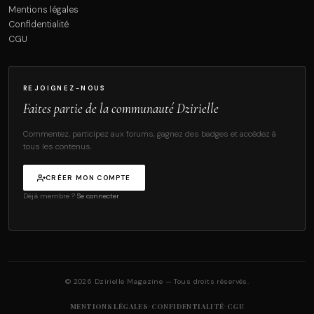
Mentions légales
Confidentialité
CGU
REJOIGNEZ-NOUS
Faites partie de la communauté Dzirielle
Commentez, participez aux forums, gagnez des badges et accédez à
tous les contenus.
CRÉER MON COMPTE
Déjà membre ?
Se connecter
© 2026 Dzirielle Magazine — Tous droits réservés.
·
·
MENTIONS LÉGALES
CONFIDENTIALITÉ
CGU