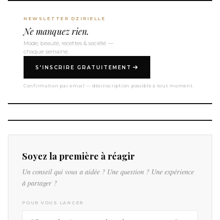
NEWSLETTER DZIRIELLE
Ne manquez rien.
Mode, beauté, recettes & société —
chaque semaine.
S'INSCRIRE GRATUITEMENT
Confirmation par email — désinscription possible à tout moment.
Soyez la première à réagir
Un conseil qui vous a aidée ? Une question ? Une expérience
à partager ?
POUR VOUS LANCER