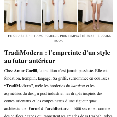
THE CRUISE SPIRIT AMOR GUELLIL PRINTEMPS/ÉTÉ 2022 - 3 LOOKS
BOOK
TradiModern : l’empreinte d’un style
au futur antérieur
Amor Guellil
Chez
, la tradition n’est jamais passéiste. Elle est
fondation, tremplin, langage. Sa griffe, surnommée en coulisses
“TradiModern”
, mêle les broderies du
karakou
et les
asymétries du design post-industriel, les drapés inspirés des
contes orientaux et les coupes nettes d’une rigueur quasi
Formé à l’architecture
architecturale.
, il bâtit ses robes comme
des édifices : capes qui rappellent les arcades de la Casbah, robes