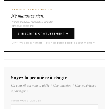
NEWSLETTER DZIRIELLE
Ne manquez rien.
Mode, beauté, recettes & société —
chaque semaine.
S'INSCRIRE GRATUITEMENT
Confirmation par email — désinscription possible à tout moment.
Soyez la première à réagir
Un conseil qui vous a aidée ? Une question ? Une expérience
à partager ?
POUR VOUS LANCER