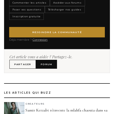
Commenter les articles
Accéder aux forums
Poser vos questions
Télécharger nos guides
Inscription gratuite
REJOINDRE LA COMMUNAUTÉ
Déjà membre ?
Connexion
Cet article vous a aidée ? Partagez-le.
PARTAGER
FORUM
LES ARTICLES QUI BUZZ
CREATEURS
Samir Kerzabi réinvente la mlahfa chaouia dans sa