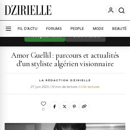
Nous utilisons des cookies pour améliorer
votre expérience et mesurer l'audience.
En
savoir plus
FIL D'ACTU
FORUMS
PEOPLE
MODE
BEAUTÉ
Accepter tout
Personnaliser
MODE
›
CREATEURS
Amor Guellil : parcours et actualités
d’un styliste algérien visionnaire
LA RÉDACTION DZIRIELLE
27 juin 2025
·
9 min de lecture
·
1.0k lectures
0