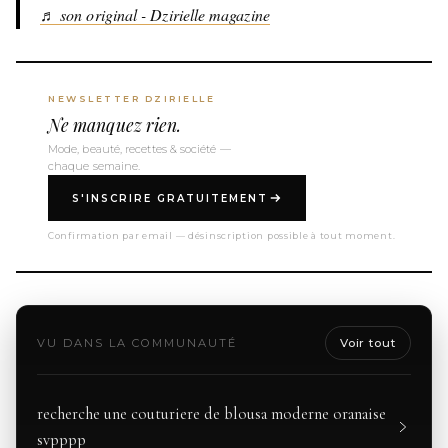
♬ son original - Dzirielle magazine
NEWSLETTER DZIRIELLE
Ne manquez rien.
Mode, beauté, recettes & société —
chaque semaine.
S'INSCRIRE GRATUITEMENT
Confirmation par email — désinscription possible à tout moment.
VU DANS LA COMMUNAUTÉ
Voir tout
recherche une couturiere de blousa moderne oranaise
svpppp