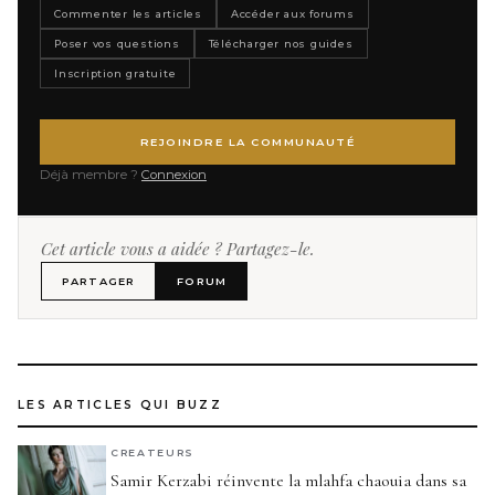
Commenter les articles
Accéder aux forums
Poser vos questions
Télécharger nos guides
Inscription gratuite
REJOINDRE LA COMMUNAUTÉ
Déjà membre ?
Connexion
Cet article vous a aidée ? Partagez-le.
PARTAGER
FORUM
LES ARTICLES QUI BUZZ
CREATEURS
Samir Kerzabi réinvente la mlahfa chaouia dans sa