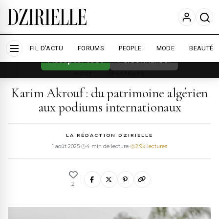
Nous utilisons des cookies pour améliorer
votre expérience et mesurer l'audience.
En
savoir plus
FIL D'ACTU
FORUMS
PEOPLE
MODE
BEAUTÉ
Accepter tout
Personnaliser
MODE
›
CREATEURS
Karim Akrouf : du patrimoine algérien
aux podiums internationaux
LA RÉDACTION DZIRIELLE
1 août 2025
·
4 min de lecture
·
2.9k lectures
2