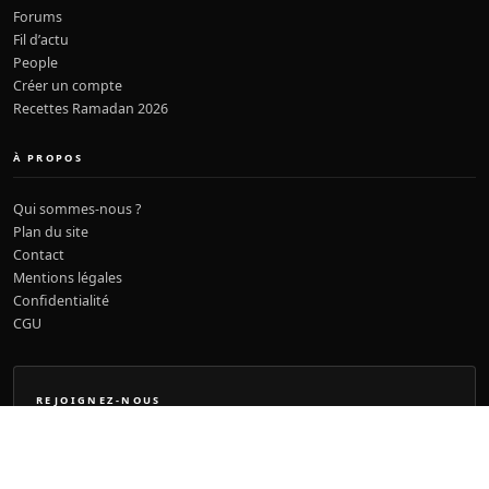
Forums
Fil d’actu
People
Créer un compte
Recettes Ramadan 2026
À PROPOS
Qui sommes-nous ?
Plan du site
Contact
Mentions légales
Confidentialité
CGU
REJOIGNEZ-NOUS
Faites partie de la communauté Dzirielle
Commentez, participez aux forums, gagnez des badges et accédez à