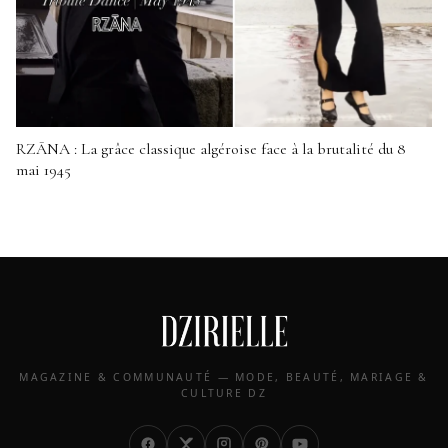
RZĀNA : La grâce classique algéroise face à la brutalité du 8
mai 1945
MAGAZINE & COMMUNAUTÉ — MODE, BEAUTÉ, MARIAGE &
CULTURE DZ