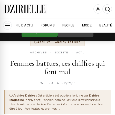
Nous utilisons des cookies pour améliorer
votre expérience et mesurer l'audience.
En
savoir plus
ARCHIVE
DZIRIYA MAGAZINE
ANCIENNEMENT
DZIRIYA.NET
FIL D'ACTU
CONSERVÉ POUR LA MÉMOIRE DU WEB ALGÉRIEN
FORUMS
PEOPLE
MODE
BEAUTÉ
Accepter tout
Personnaliser
ARCHIVE — ANCIEN ARTICLE
ARCHIVES
›
SOCIETE
›
ACTU
Femmes battues, ces chiffres qui
font mal
Ourida Ait Ali - 15/07/10
Archive Dziriya :
Cet article a été publié à l’origine sur
Dziriya
Magazine
(dziriya.net), l’ancien nom de Dzirielle. Il est conservé à
titre de mémoire éditoriale. Certaines informations peuvent ne plus
être à jour.
Voir toutes les archives →