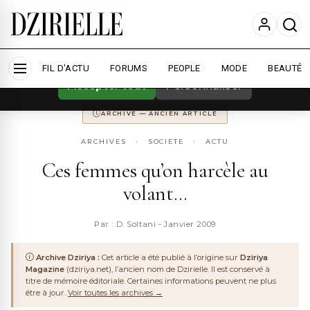
Nous utilisons des cookies pour améliorer
votre expérience et mesurer l'audience.
En
savoir plus
ARCHIVE
DZIRIYA MAGAZINE
ANCIENNEMENT
DZIRIYA.NET
FIL D'ACTU
CONSERVÉ POUR LA MÉMOIRE DU WEB ALGÉRIEN
FORUMS
PEOPLE
MODE
BEAUTÉ
Accepter tout
Personnaliser
ARCHIVE — ANCIEN ARTICLE
ARCHIVES
›
SOCIETE
›
ACTU
Ces femmes qu’on harcèle au
volant…
Par : D. Soltani - Janvier 2009
Archive Dziriya :
Cet article a été publié à l’origine sur
Dziriya
Magazine
(dziriya.net), l’ancien nom de Dzirielle. Il est conservé à
titre de mémoire éditoriale. Certaines informations peuvent ne plus
être à jour.
Voir toutes les archives →