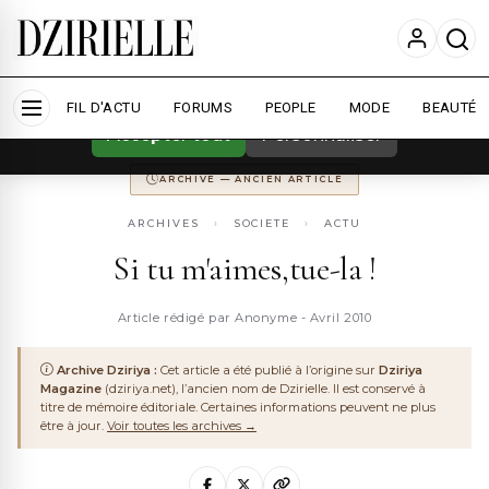
Nous utilisons des cookies pour améliorer
votre expérience et mesurer l'audience.
En
savoir plus
ARCHIVE
DZIRIYA MAGAZINE
ANCIENNEMENT
DZIRIYA.NET
FIL D'ACTU
CONSERVÉ POUR LA MÉMOIRE DU WEB ALGÉRIEN
FORUMS
PEOPLE
MODE
BEAUTÉ
Accepter tout
Personnaliser
ARCHIVE — ANCIEN ARTICLE
ARCHIVES
›
SOCIETE
›
ACTU
Si tu m'aimes,tue-la !
Article rédigé par Anonyme - Avril 2010
Archive Dziriya :
Cet article a été publié à l’origine sur
Dziriya
Magazine
(dziriya.net), l’ancien nom de Dzirielle. Il est conservé à
titre de mémoire éditoriale. Certaines informations peuvent ne plus
être à jour.
Voir toutes les archives →