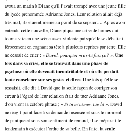
avoua un matin à Diane qu'il l'avait trompé avec une jeune fille
du lycée prénommée Adrianne Jones. Leur relation allait déjà
très mal, ils étaient même au point de se séparer…. Après avoir
entendu cette nouvelle, Diane piqua une crise de larmes qui
tourna vite en une scène assez violente puisqu'elle se débattait
férocement en cognant sa tête à plusieurs reprises par terre. Elle
Une
ne cessait de crier :
« David, pourquoi m'as-tu fais ça? »
.
fois dans sa crise, elle se trouvait dans une phase de
psychose où elle devenait incontrôlable et où elle perdait
toute conscience sur ses gestes et dires.
Une fois qu’elle se
ressaisit, elle dit à David que la seule façon de corriger son
erreur à l’égard de leur relation était de tuer Adrianne Jones,
d’où vient la célèbre phrase ; «
Si tu m’aimes, tue-là
». David
ne réagit point face à sa demande insensée et sous le moment
de panique et sous son sentiment de remord, il se préparait le
la seule
lendemain à exécuter l’ordre de sa belle. En faite,