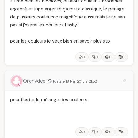
J'aime bien les bicolores, ou alors couleur + broderies
argenté et jupe argenté ça reste classique, le perlage
de plusieurs couleurs c magnifique aussi mais je ne sais
pas si j'oserai les couleurs flashy.
pour les couleurs je veux bien en savoir plus stp
👍
👎
😂
🥰
0
0
0
0
Orchydee
Posté le 18 Mar 2013 à 21:52
pour illuster le mélange des couleurs
👍
👎
😂
🥰
0
0
0
0