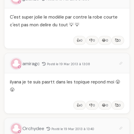
C'est super jolie le modèle par contre la robe courte
c'est pas mon delire du tout 💡 💡
👍
👎
😂
🥰
0
0
0
0
amiragc
Posté le 19 Mar 2013 à 13:08
ilyana je te suis pasrtt dans les topique repond moi 😤
😤
👍
👎
😂
🥰
0
0
0
0
Orchydee
Posté le 19 Mar 2013 à 13:40