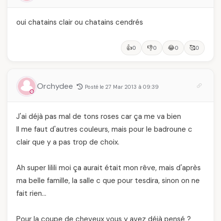
oui chatains clair ou chatains cendrés
👍
👎
😂
🥰
0
0
0
0
Orchydee
Posté le 27 Mar 2013 à 09:39
J'ai déjà pas mal de tons roses car ça me va bien
Il me faut d'autres couleurs, mais pour le badroune c
clair que y a pas trop de choix.
Ah super lilili moi ça aurait était mon rêve, mais d'après
ma belle famille, la salle c que pour tesdira, sinon on ne
fait rien…
Pour la coupe de cheveux vous y avez déjà pensé ?