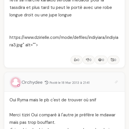
tassdira et plus tard tu peut le portè avec une robe
longue droit ou une jupe longue
https://www.dzirielle.com/mode/defiles/indiyiara/indiyia
ra3.jpg" alt="">
👍
👎
😂
🥰
0
0
0
0
Orchydee
Posté le 18 Mar 2013 à 21:41
Oui Ryma mais le pb c'est de trouver où snif
Merci tiziri Oui comparé à l'autre je préfère le mdawar
mais pas trop bouffant.