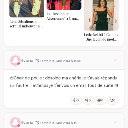
La "Révolution
Algérienne" à Cannes
Léna Situations en
2026 : Au-delà du
seroual mdouwer au
glamour, l'affirmation
Louvre : quand le
souveraine
Leïla Bekhti à Cannes
pantalon des
: Une leçon de mode
Algéroises devient la
vintage,
pièce mode de l'été
d'engagement et de
transmission
Ilyana
Posté le 19 Mar 2013 à 14:06
@Chair de poule : désolée ma chérie je t'avais répondu
sur l'autre !! attends je t'envois un email tout de suite !!!!
👍
👎
😂
🥰
0
0
0
0
Ilyana
Posté le 19 Mar 2013 à 14:11