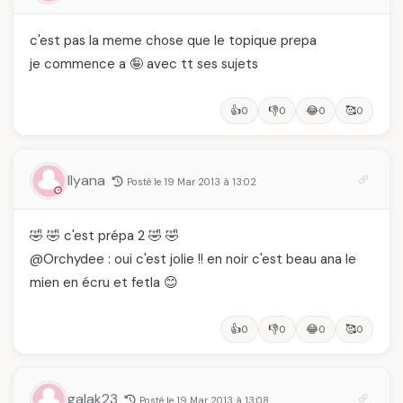
c'est pas la meme chose que le topique prepa
je commence a 🤪 avec tt ses sujets
👍
👎
😂
🥰
0
0
0
0
Ilyana
Posté le 19 Mar 2013 à 13:02
🤣 🤣 c'est prépa 2 🤣 🤣
@Orchydee : oui c'est jolie !! en noir c'est beau ana le
mien en écru et fetla 😊
👍
👎
😂
🥰
0
0
0
0
galak23
Posté le 19 Mar 2013 à 13:08