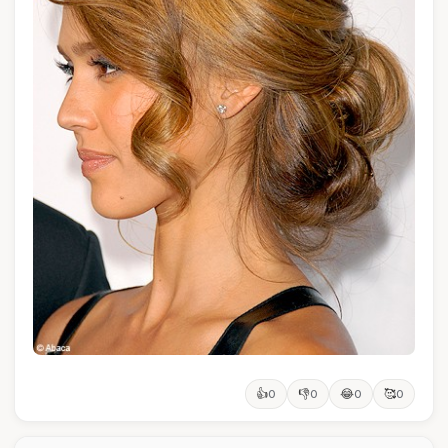
👍
👎
😂
🥰
0
0
0
0