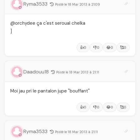
Ryma3533
Posté le 18 Mar 2013 à 21:09
@orchydee ça c'est seroual chelka
]
👍
👎
😂
🥰
0
0
0
0
Daadouu18
Posté le 18 Mar 2013 à 21:11
Moi jau pri le pantalon jupe "bouffant"
👍
👎
😂
🥰
0
0
0
0
Ryma3533
Posté le 18 Mar 2013 à 21:11