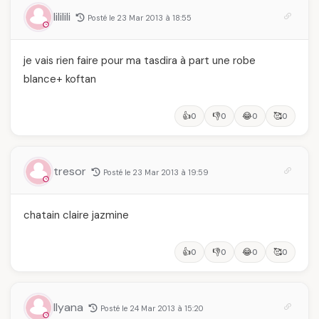
lililili
Posté le 23 Mar 2013 à 18:55
je vais rien faire pour ma tasdira à part une robe
blance+ koftan
👍
👎
😂
🥰
0
0
0
0
tresor
Posté le 23 Mar 2013 à 19:59
chatain claire jazmine
👍
👎
😂
🥰
0
0
0
0
Ilyana
Posté le 24 Mar 2013 à 15:20