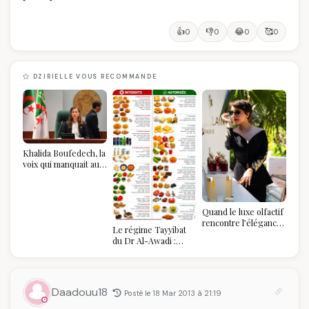
👍
👎
😂
🥰
0
0
0
0
DZIRIELLE VOUS RECOMMANDE
Khalida Boufedech, la
voix qui manquait au
sommet de l'État
algérien
Quand le luxe olfactif
rencontre l’élégance
Le régime Tayyibat
algérienne : une
du Dr Al-Awadi :
célébration de la Fête
pourquoi il a séduit
des Mères hors du
des millions de
temps
femmes algériennes,
et ce que vous devez
Daadouu18
Posté le 18 Mar 2013 à 21:19
vraiment savoir