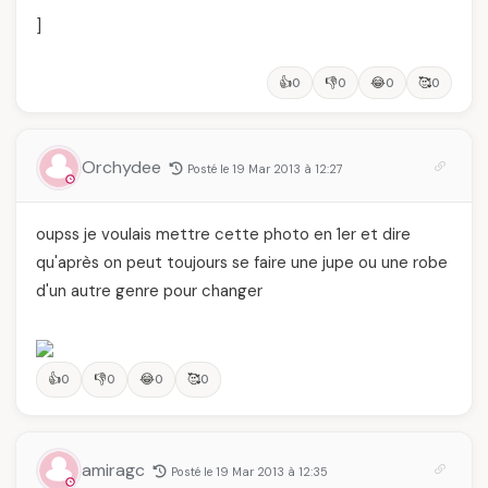
]
👍
👎
😂
🥰
0
0
0
0
Orchydee
Posté le 19 Mar 2013 à 12:27
oupss je voulais mettre cette photo en 1er et dire
qu'après on peut toujours se faire une jupe ou une robe
d'un autre genre pour changer
👍
👎
😂
🥰
0
0
0
0
amiragc
Posté le 19 Mar 2013 à 12:35