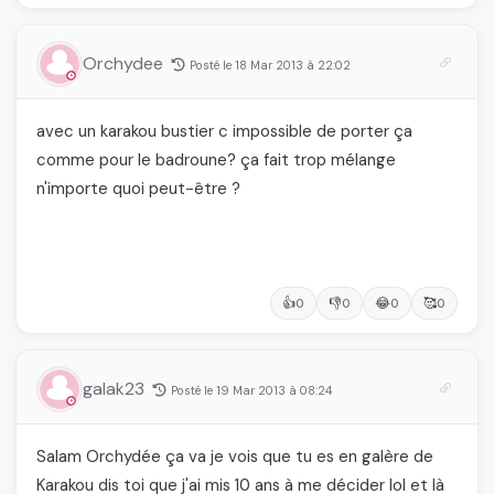
Orchydee
Posté le 18 Mar 2013 à 22:02
avec un karakou bustier c impossible de porter ça
comme pour le badroune? ça fait trop mélange
n'importe quoi peut-être ?
👍
👎
😂
🥰
0
0
0
0
galak23
Posté le 19 Mar 2013 à 08:24
Salam Orchydée ça va je vois que tu es en galère de
Karakou dis toi que j'ai mis 10 ans à me décider lol et là