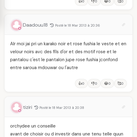
👍
👎
😂
🥰
0
0
0
0
Daadouu18
Posté le 18 Mar 2013 à 20:36
Alr moi jai pri un karako noir et rose fushia le veste et en
velour noirs avc des fils d'or et des motif rose et le
pantalou c'est le pantalon jupe rose fushia jconfond
entre saroua mdouwar ou l'autre
👍
👎
😂
🥰
0
0
0
0
tiziri
Posté le 18 Mar 2013 à 20:38
orchydee un conseille
avant de choisir ou d investir dans une tenu telle quun