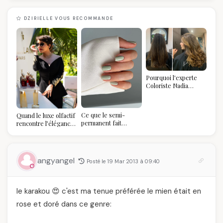
DZIRIELLE VOUS RECOMMANDE
Pourquoi l'experte
Coloriste Nadia
refuse de refaire
votre balayage (et
pourquoi vous allez
Ce que le semi-
Quand le luxe olfactif
l'adorer pour ça)
permanent fait
rencontre l’élégance
réellement à vos
algérienne : une
ongles
célébration de la Fête
des Mères hors du
temps
angyangel
Posté le 19 Mar 2013 à 09:40
le karakou 😍 c'est ma tenue préférée le mien était en
rose et doré dans ce genre: