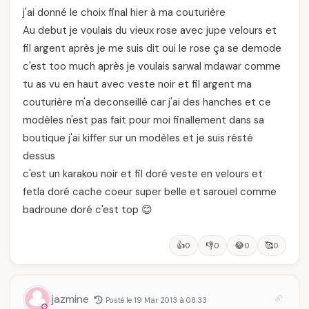
j'ai donné le choix final hier à ma couturière
Au debut je voulais du vieux rose avec jupe velours et
fil argent après je me suis dit oui le rose ça se demode
c'est too much après je voulais sarwal mdawar comme
tu as vu en haut avec veste noir et fil argent ma
couturière m'a deconseillé car j'ai des hanches et ce
modèles n'est pas fait pour moi finallement dans sa
boutique j'ai kiffer sur un modèles et je suis résté
dessus
c'est un karakou noir et fil doré veste en velours et
fetla doré cache coeur super belle et sarouel comme
badroune doré c'est top 😊
👍
👎
😂
🥰
0
0
0
0
jazmine
Posté le 19 Mar 2013 à 08:33