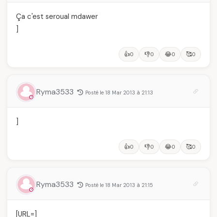
Ça c'est seroual mdawer
]
👍
👎
😂
🥰
0
0
0
0
Ryma3533
Posté le 18 Mar 2013 à 21:13
]
👍
👎
😂
🥰
0
0
0
0
Ryma3533
Posté le 18 Mar 2013 à 21:15
[URL=
]