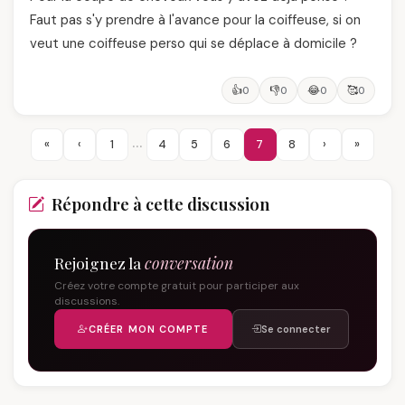
Faut pas s'y prendre à l'avance pour la coiffeuse, si on
veut une coiffeuse perso qui se déplace à domicile ?
👍
👎
😂
🥰
0
0
0
0
…
«
‹
1
4
5
6
7
8
›
»
Répondre à cette discussion
Rejoignez la
conversation
Créez votre compte gratuit pour participer aux
discussions.
CRÉER MON COMPTE
Se connecter