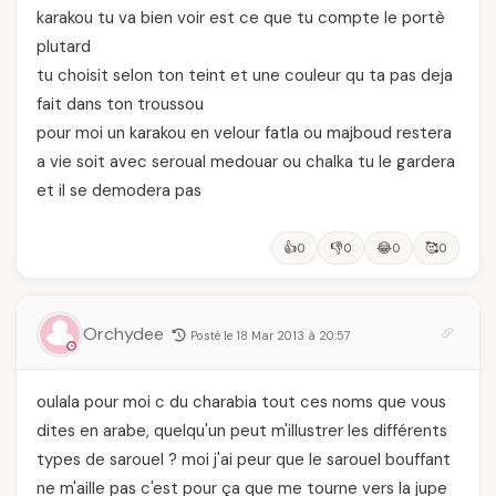
karakou tu va bien voir est ce que tu compte le portè
plutard
tu choisit selon ton teint et une couleur qu ta pas deja
fait dans ton troussou
pour moi un karakou en velour fatla ou majboud restera
a vie soit avec seroual medouar ou chalka tu le gardera
et il se demodera pas
👍
👎
😂
🥰
0
0
0
0
Orchydee
Posté le 18 Mar 2013 à 20:57
oulala pour moi c du charabia tout ces noms que vous
dites en arabe, quelqu'un peut m'illustrer les différents
types de sarouel ? moi j'ai peur que le sarouel bouffant
ne m'aille pas c'est pour ça que me tourne vers la jupe