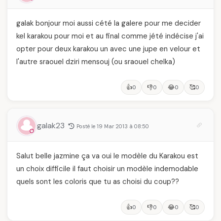
galak bonjour moi aussi cété la galere pour me decider
kel karakou pour moi et au final comme jété indécise j'ai
opter pour deux karakou un avec une jupe en velour et
l'autre sraouel dziri mensouj (ou sraouel chelka)
👍
👎
😂
🥰
0
0
0
0
galak23
Posté le 19 Mar 2013 à 08:50
Salut belle jazmine ça va oui le modèle du Karakou est
un choix difficile il faut choisir un modèle indemodable
quels sont les coloris que tu as choisi du coup??
👍
👎
😂
🥰
0
0
0
0