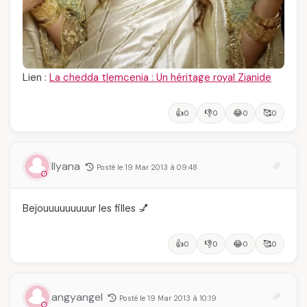
Lien :
La chedda tlemcenia : Un héritage royal Zianide
👍
👎
😂
🥰
0
0
0
0
Ilyana
Posté le 19 Mar 2013 à 09:48
Bejouuuuuuuuur les filles 💅
👍
👎
😂
🥰
0
0
0
0
angyangel
Posté le 19 Mar 2013 à 10:19