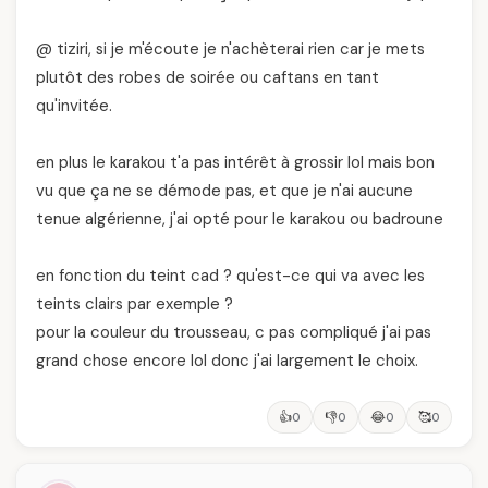
@ tiziri, si je m'écoute je n'achèterai rien car je mets
plutôt des robes de soirée ou caftans en tant
qu'invitée.
en plus le karakou t'a pas intérêt à grossir lol mais bon
vu que ça ne se démode pas, et que je n'ai aucune
tenue algérienne, j'ai opté pour le karakou ou badroune
en fonction du teint cad ? qu'est-ce qui va avec les
teints clairs par exemple ?
pour la couleur du trousseau, c pas compliqué j'ai pas
grand chose encore lol donc j'ai largement le choix.
👍
👎
😂
🥰
0
0
0
0