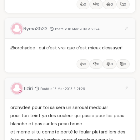
👍
👎
😂
🥰
0
0
0
0
Ryma3533
Posté le 18 Mar 2013 à 21:24
@orchydee : oui c'est vrai que c'est mieux d'essayer!
👍
👎
😂
🥰
0
0
0
0
tiziri
Posté le 18 Mar 2013 à 21:29
orchydeè pour toi sa sera un seroual medouar
pour ton teint ya des couleur qui passe pour les peau
blanche et pas sur les peau brune
et meme si tu compte portè le foular plutard lors des
fete sa marche karakou seroual medaour pour la