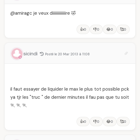
@amiragc je veux diiiiiiiiiiiiiire 🤣
👍
👎
😂
🥰
0
0
0
0
sicindi
Posté le 20 Mar 2013 à 11:08
il faut essayer de liquider le max le plus tot possible pck
ya tjr les "truc " de dernier minutes il fau pas que tu soit
🏃 🏃 🏃
👍
👎
😂
🥰
0
0
0
0