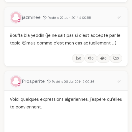
jazminee
Posté le 27 Jun 2014 à 00:55
9ouffa bla yeddin (je ne sait pas si c’est accepté par le
topic 😃mais comme c’est mon cas actuellement …)
👍
👎
😂
🥰
0
0
0
0
Prosperite
Posté le 08 Jul 2014 à 00:36
Voici quelques expressions algeriennes, j’espère qu’elles
te conviennent.