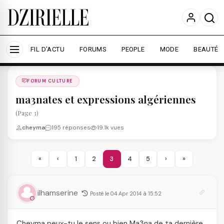
Nous utilisons des cookies pour améliorer votre
expérience et mesurer l'audience.
En savoir plus
Accepter tout
Personnaliser
FIL D'ACTU
FORUMS
PEOPLE
MODE
BEAUTÉ
Forums
/
FORUM CULTURE
/
FORUM CULTURE
ma3nates et expressions algériennes
(Page 3)
cheyma
195 réponses
19.1k vues
«
‹
1
2
3
4
5
›
»
ilhamserine
Posté le 04 Apr 2014 à 15:52
Cheyma peux-tu le sens ou bien Ma3na de ta dernière