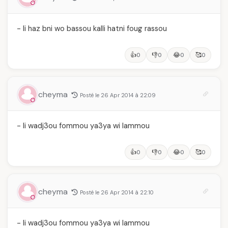
- li haz bni wo bassou kalli hatni foug rassou
👍
👎
😂
🥰
0
0
0
0
cheyma
Posté le 26 Apr 2014 à 22:09
- li wadj3ou fommou ya3ya wi lammou
👍
👎
😂
🥰
0
0
0
0
cheyma
Posté le 26 Apr 2014 à 22:10
- li wadj3ou fommou ya3ya wi lammou