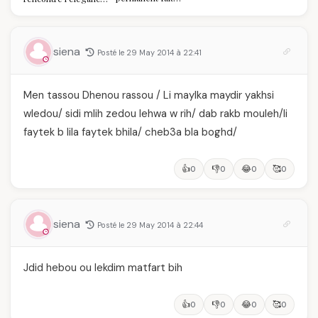
réellement à vos
algérienne : une
ongles
célébration de la Fête
des Mères hors du
temps
siena
Posté le 29 May 2014 à 22:41
Men tassou Dhenou rassou / Li maylka maydir yakhsi
wledou/ sidi mlih zedou lehwa w rih/ dab rakb mouleh/li
faytek b lila faytek bhila/ cheb3a bla boghd/
👍
👎
😂
🥰
0
0
0
0
siena
Posté le 29 May 2014 à 22:44
Jdid hebou ou lekdim matfart bih
👍
👎
😂
🥰
0
0
0
0