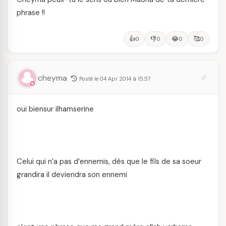
phrase !!
👍
👎
😂
🥰
0
0
0
0
cheyma
Posté le 04 Apr 2014 à 15:57
oui biensur ilhamserine
Celui qui n’a pas d’ennemis, dès que le fils de sa soeur
grandira il deviendra son ennemi