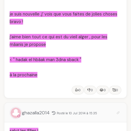
je suis nouvelle ,j’ vois que vous faites de jolies choses
bravo !
j’aime bien tout ce qui est du vieil alger , pour les
mâanis je propose
<
" hadak el hbâak man 3dna sback "
à la prochaine
👍
👎
😂
🥰
0
0
0
0
ghazalla2014
Posté le 10 Jul 2014 à 15:35
salut les filles !