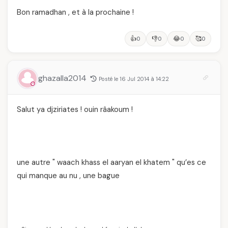
Bon ramadhan , et à la prochaine !
👍
👎
😂
🥰
0
0
0
0
ghazalla2014
Posté le 16 Jul 2014 à 14:22
Salut ya djziriates ! ouin râakoum !
une autre " waach khass el aaryan el khatem " qu’es ce
qui manque au nu , une bague