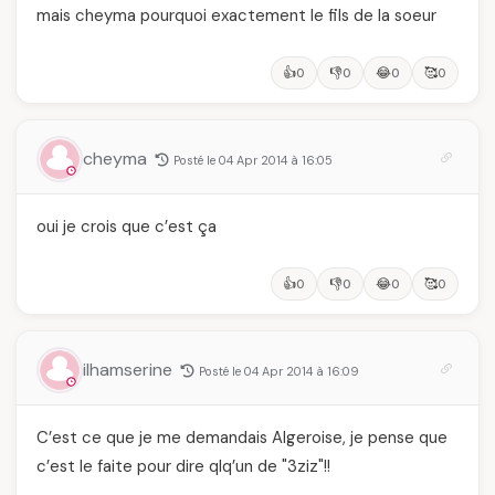
mais cheyma pourquoi exactement le fils de la soeur
👍
👎
😂
🥰
0
0
0
0
cheyma
Posté le 04 Apr 2014 à 16:05
oui je crois que c’est ça
👍
👎
😂
🥰
0
0
0
0
ilhamserine
Posté le 04 Apr 2014 à 16:09
C’est ce que je me demandais Algeroise, je pense que
c’est le faite pour dire qlq’un de "3ziz"!!