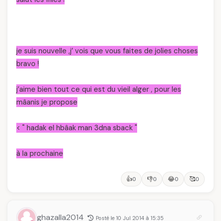
je suis nouvelle ,j’ vois que vous faites de jolies choses
bravo !
j’aime bien tout ce qui est du vieil alger , pour les
mâanis je propose
<
" hadak el hbâak man 3dna sback "
à la prochaine
👍
👎
😂
🥰
0
0
0
0
ghazalla2014
Posté le 10 Jul 2014 à 15:35