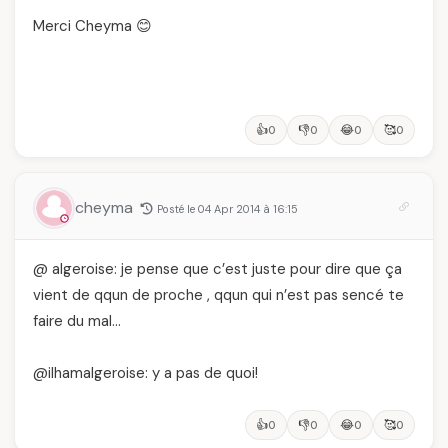
Merci Cheyma 😊
👍
👎
😂
🥰
0
0
0
0
cheyma
Posté le 04 Apr 2014 à 16:15
@ algeroise: je pense que c’est juste pour dire que ça
vient de qqun de proche , qqun qui n’est pas sencé te
faire du mal…
@ilhamalgeroise: y a pas de quoi!
👍
👎
😂
🥰
0
0
0
0