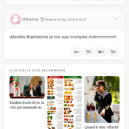
cheyma
Posté le 04 Apr 2014 à 16:37
désolée ilhamserine je me suis trompée mdrrrrrrrrrrrrrrr
👍
👎
😂
🥰
0
0
0
0
DZIRIELLE VOUS RECOMMANDE
Khalida Boufedech, la
voix qui manquait au
sommet de l'État
algérien
Quand le luxe olfactif