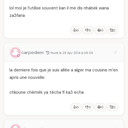
lol moi je l’utilise souvent kan il me dis nhabek wana
za3fana
👍
👎
😂
🥰
0
0
0
0
carpediem
Posté le 28 Apr 2014 à 06:39
la derniere fois que je suis allée a alger ma cousine m’en
apris une nouvelle:
chkoune chémék ya técha fi ka3 echa
👍
👎
😂
🥰
0
0
0
0