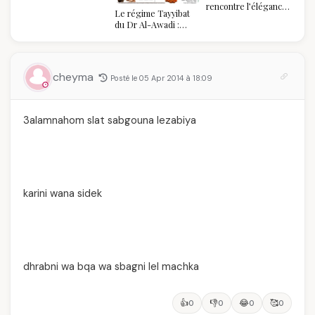
rencontre l’élégance
Le régime Tayyibat
algérienne : une
du Dr Al-Awadi :
célébration de la Fête
pourquoi il a séduit
des Mères hors du
des millions de
temps
femmes algériennes,
et ce que vous devez
cheyma
Posté le 05 Apr 2014 à 18:09
vraiment savoir
3alamnahom slat sabgouna lezabiya
karini wana sidek
dhrabni wa bqa wa sbagni lel machka
👍
👎
😂
🥰
0
0
0
0