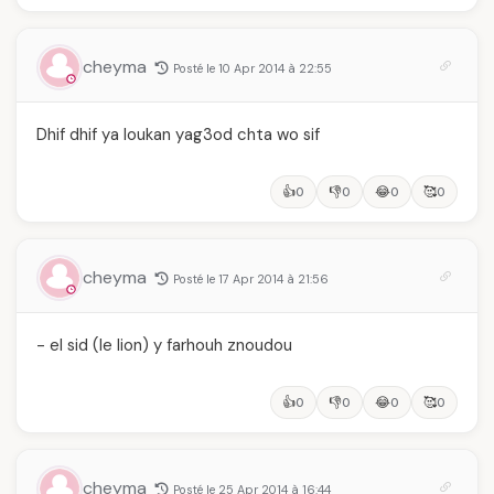
cheyma
Posté le 10 Apr 2014 à 22:55
Dhif dhif ya loukan yag3od chta wo sif
👍
👎
😂
🥰
0
0
0
0
cheyma
Posté le 17 Apr 2014 à 21:56
- el sid (le lion) y farhouh znoudou
👍
👎
😂
🥰
0
0
0
0
cheyma
Posté le 25 Apr 2014 à 16:44