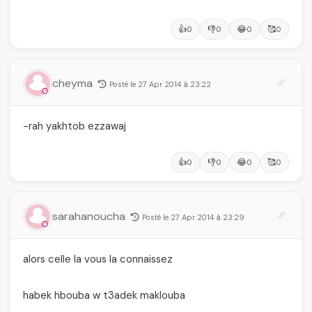
👍
👎
😂
🥰
0
0
0
0
cheyma
Posté le 27 Apr 2014 à 23:22
-rah yakhtob ezzawaj
👍
👎
😂
🥰
0
0
0
0
sarahanoucha
Posté le 27 Apr 2014 à 23:29
alors celle la vous la connaissez
habek hbouba w t3adek maklouba