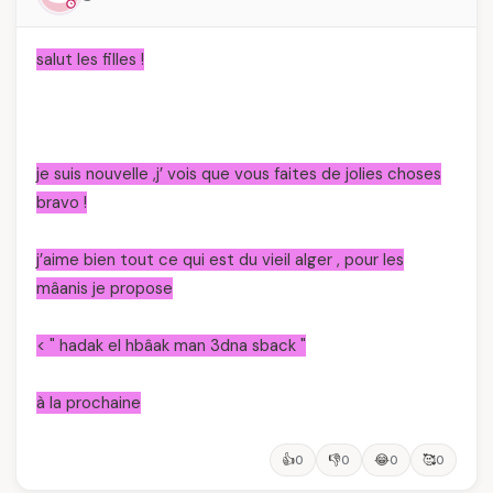
salut les filles !
je suis nouvelle ,j’ vois que vous faites de jolies choses
bravo !
j’aime bien tout ce qui est du vieil alger , pour les
mâanis je propose
<
" hadak el hbâak man 3dna sback "
à la prochaine
👍
👎
😂
🥰
0
0
0
0