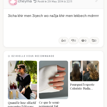
cheyma
Posté le 29 May 2014 à 22:11
3icha khir men 3iyech wo na3ja khir men lekbech mdrrrrr
👍
👎
😂
🥰
0
0
0
0
DZIRIELLE VOUS RECOMMANDE
Pourquoi l'experte
Coloriste Nadia
refuse de refaire
votre balayage (et
pourquoi vous allez
Ce que le semi-
Quand le luxe olfactif
l'adorer pour ça)
permanent fait
rencontre l’élégance