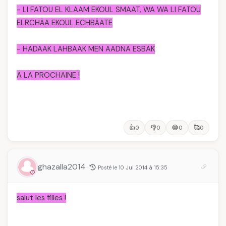
- LI FATOU EL KLAAM EKOUL SMAAT, WA WA LI FATOU
ELRCHÄA EKOUL ECHBÄATE
- HADAAK LAHBAAK MEN AADNA ESBAK
A LA PROCHAINE !
👍
👎
😂
🥰
0
0
0
0
ghazalla2014
Posté le 10 Jul 2014 à 15:35
salut les filles !