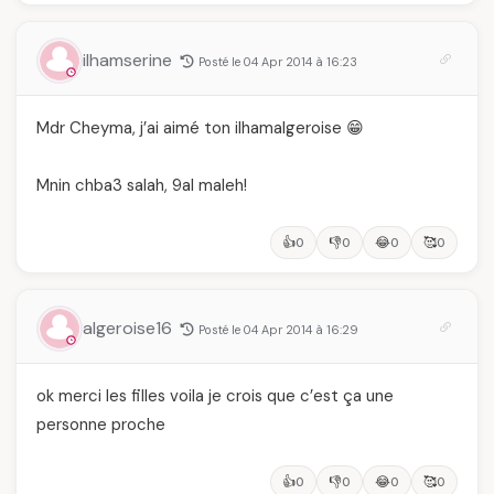
ilhamserine
Posté le 04 Apr 2014 à 16:23
Mdr Cheyma, j’ai aimé ton ilhamalgeroise 😁
Mnin chba3 salah, 9al maleh!
👍
👎
😂
🥰
0
0
0
0
algeroise16
Posté le 04 Apr 2014 à 16:29
ok merci les filles voila je crois que c’est ça une
personne proche
👍
👎
😂
🥰
0
0
0
0