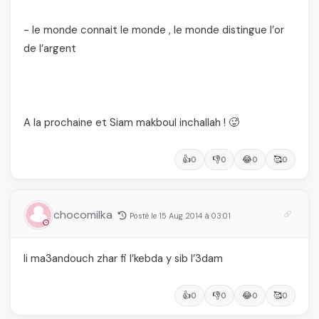
- le monde connait le monde , le monde distingue l’or
de l’argent
A la prochaine et Siam makboul inchallah ! 🥵
👍
👎
😂
🥰
0
0
0
0
chocomilka
Posté le 15 Aug 2014 à 03:01
li ma3andouch zhar fi l’kebda y sib l’3dam
👍
👎
😂
🥰
0
0
0
0