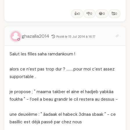
👍
👎
😂
🥰
0
0
0
0
ghazalla2014
Posté le 15 Jul 2014 à 16:17
Salut les filles saha ramdankoum !
alors ce n’est pas trop dur ? ……..pour moi c’est assez
supportable .
je propose ; " maama takber el aïne el hadjeb yabkâa
foukha " - l’oeil a beau grandir le cil restera au dessus -
une deuxième : " âadaak el habeck 3dnaa sbaak " - ce
basillic est déjà passé par chez nous