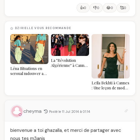
👍
👎
😂
🥰
0
0
0
0
DZIRIELLE VOUS RECOMMANDE
La "Révolution
Algérienne" à Cannes
Léna Situations en
2026 : Au-delà du
seroual mdouwer au
glamour, l'affirmation
Louvre : quand le
souveraine
Leïla Bekhti à Cannes
pantalon des
: Une leçon de mode
Algéroises devient la
vintage,
pièce mode de l'été
d'engagement et de
transmission
cheyma
Posté le 11 Jul 2014 à 01:14
bienvenue a toi ghazalla, et merci de partager avec
nous tes m3anis