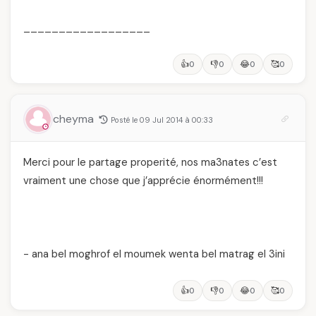
__________________
👍
👎
😂
🥰
0
0
0
0
cheyma
Posté le 09 Jul 2014 à 00:33
Merci pour le partage properité, nos ma3nates c’est
vraiment une chose que j’apprécie énormément!!!
- ana bel moghrof el moumek wenta bel matrag el 3ini
👍
👎
😂
🥰
0
0
0
0