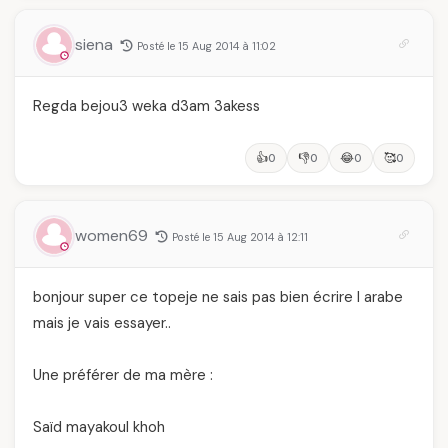
siena
Posté le 15 Aug 2014 à 11:02
Regda bejou3 weka d3am 3akess
👍
👎
😂
🥰
0
0
0
0
women69
Posté le 15 Aug 2014 à 12:11
bonjour super ce topeje ne sais pas bien écrire l arabe
mais je vais essayer..
Une préférer de ma mère :
Saïd mayakoul khoh