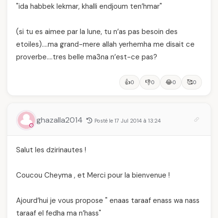
"ida habbek lekmar, khalli endjoum ten’hmar"
(si tu es aimee par la lune, tu n’as pas besoin des
etoiles)….ma grand-mere allah yerhemha me disait ce
proverbe….tres belle ma3na n’est-ce pas?
👍
👎
😂
🥰
0
0
0
0
ghazalla2014
Posté le 17 Jul 2014 à 13:24
Salut les dzirinautes !
Coucou Cheyma , et Merci pour la bienvenue !
Ajourd’hui je vous propose " enaas taraaf enass wa nass
taraaf el fedha ma n’hass"