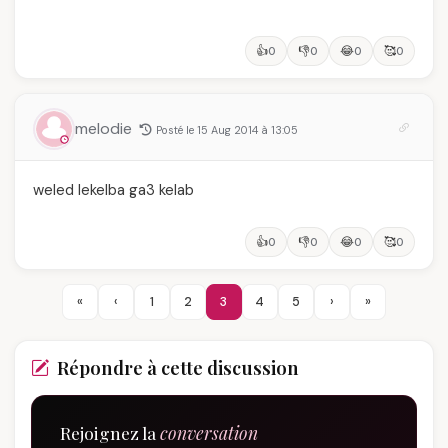
👍
👎
😂
🥰
0
0
0
0
melodie
Posté le 15 Aug 2014 à 13:05
weled lekelba ga3 kelab
👍
👎
😂
🥰
0
0
0
0
«
‹
1
2
3
4
5
›
»
Répondre à cette discussion
Rejoignez la
conversation