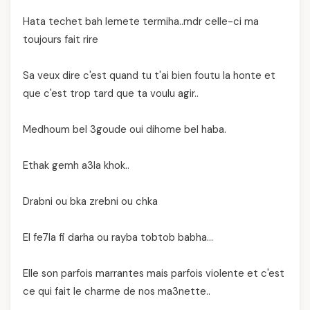
Hata techet bah lemete termiha..mdr celle-ci ma
toujours fait rire
Sa veux dire c'est quand tu t'ai bien foutu la honte et
que c'est trop tard que ta voulu agir..
Medhoum bel 3goude oui dihome bel haba.
Ethak gemh a3la khok..
Drabni ou bka zrebni ou chka
El fe7la fi darha ou rayba tobtob babha…
Elle son parfois marrantes mais parfois violente et c'est
ce qui fait le charme de nos ma3nette..