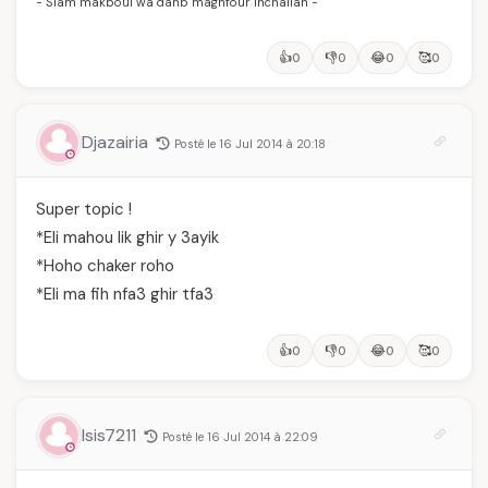
- Siam makboul wa danb maghfour inchallah -
👍
👎
😂
🥰
0
0
0
0
Djazairia
Posté le 16 Jul 2014 à 20:18
Super topic !
*Eli mahou lik ghir y 3ayik
*Hoho chaker roho
*Eli ma fih nfa3 ghir tfa3
👍
👎
😂
🥰
0
0
0
0
Isis7211
Posté le 16 Jul 2014 à 22:09