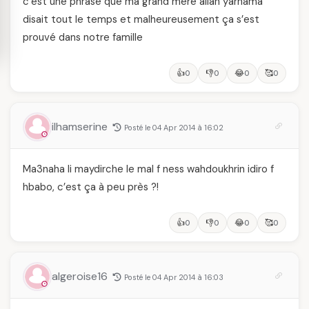
c’est une phrase que ma grand mère allah yarhama
disait tout le temps et malheureusement ça s’est
prouvé dans notre famille
👍
👎
😂
🥰
0
0
0
0
ilhamserine
Posté le 04 Apr 2014 à 16:02
Ma3naha li maydirche le mal f ness wahdoukhrin idiro f
hbabo, c’est ça à peu près ?!
👍
👎
😂
🥰
0
0
0
0
algeroise16
Posté le 04 Apr 2014 à 16:03