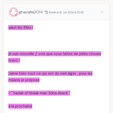
ghazalla2014
Posté le 10 Jul 2014 à 15:35
salut les filles !
je suis nouvelle ,j’ vois que vous faites de jolies choses
bravo !
j’aime bien tout ce qui est du vieil alger , pour les
mâanis je propose
<
" hadak el hbâak man 3dna sback "
à la prochaine