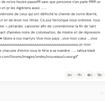
e notre hisoire passe!!!!! sans que personne n’en parle !!!!!!!!!! un
e et pr les Algériens aussi ………
la mémoire de ceux qui ont défriché le chemin de notre liberté,
 et de lever nos têtes. Ce jour historique nous ordonne, tous
uter », pétarder, canonner afin de commémorer la fin de tant
tant d’années noire de colonisation, de misère et de répression
yrs♥ Gloire à nos martyrs Vive mon pays …vive mon cœur …..vive
uuuuuuuuuuuuuuuuuuuuuuuuuuuuuuuuuuuuuuuuuuuu pr mon
….que chacune d’entre nous le féte a sa maniére ……..tahiya bladi
ielle.com/forums/images/smiley/nouveaux/coeur.gif"
👍
👎
😂
🥰
0
0
0
0