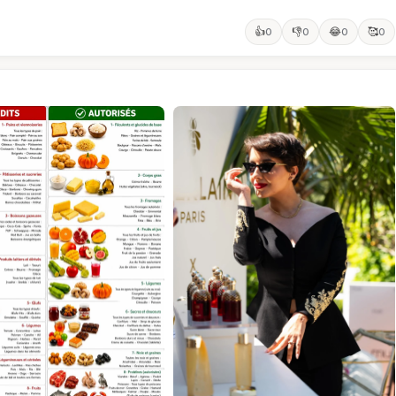
👍
👎
😂
🥰
0
0
0
0