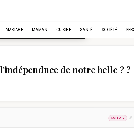
rience et mesurer l'audience.
En
liser
MARIAGE
MAMAN
CUISINE
SANTÉ
SOCIÉTÉ
PER
l'indépendnce de notre belle ? ?
AUTEURE