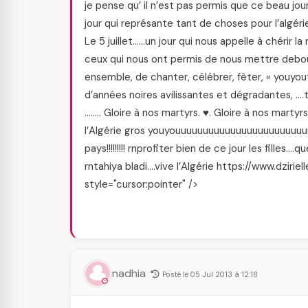
je pense qu’ il n’est pas permis que ce beau jour d
jour qui représante tant de choses pour l’algéri
Le 5 juillet……un jour qui nous appelle à chérir 
ceux qui nous ont permis de nous mettre debout
ensemble, de chanter, célébrer, fêter, « youyo
d’années noires avilissantes et dégradantes, ….
…….. Gloire à nos martyrs. ♥. Gloire à nos mart
l’Algérie gros youyouuuuuuuuuuuuuuuuuuuuuu
pays!!!!!!!!! rnprofiter bien de ce jour les filles
rntahiya bladi….vive l’Algérie https://www.dzir
style="cursor:pointer" />
nadhia
Posté le 05 Jul 2013 à 12:18