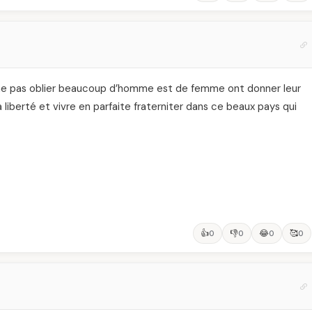
 ne pas oblier beaucoup d’homme est de femme ont donner leur
a liberté et vivre en parfaite fraterniter dans ce beaux pays qui
👍
👎
😂
🥰
0
0
0
0