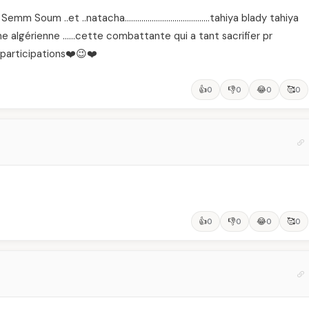
ia , Semm Soum ..et ..natacha…………………………………..tahiya blady tahiya
e algérienne ……cette combattante qui a tant sacrifier pr
ur participations❤️😉❤️
👍
👎
😂
🥰
0
0
0
0
👍
👎
😂
🥰
0
0
0
0