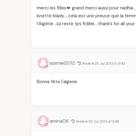
merci les filles💋 grand merci aussi pour nadh
bnette blady…..cela est une preuve que la femm
l’Algérie….lui reste tjrs fidéle….thank’s for all yo
sisimiel2012
Posté le 05 Jul 2013 à 13:42
Bonne fête l'algerie
amina06
Posté le 05 Jul 2013 à 13:48