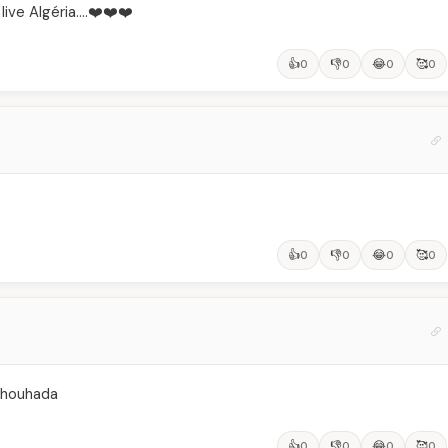
live Algéria….❤️❤️❤️
👍
👎
😂
🥰
0
0
0
0
👍
👎
😂
🥰
0
0
0
0
 chouhada
👍
👎
😂
🥰
0
0
0
0