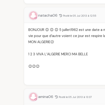
natacha06
Posté le 05 Jul 2013 à 12:55
BONJOUR 😊 😊 😊 5 juillet1962 est une date a
vie pour que d’autre voient ce jour est respire l
MON ALGERIE😕
1 2 3 VIVA L’ALGERIE MERCI MA BELLE
😉😉😉
amina06
Posté le 05 Jul 2013 à 13:37