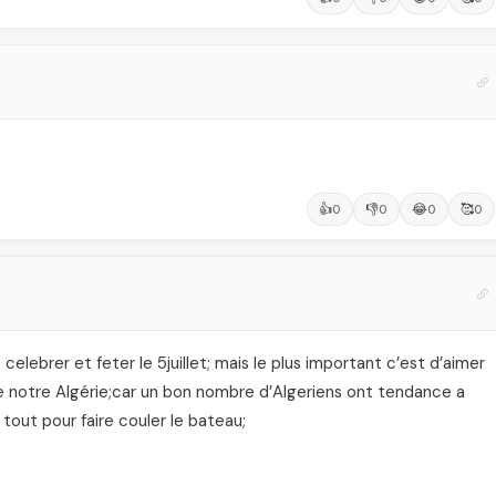
👍
👎
😂
🥰
0
0
0
0
 celebrer et feter le 5juillet; mais le plus important c’est d’aimer
 de notre Algérie;car un bon nombre d’Algeriens ont tendance a
 tout pour faire couler le bateau;