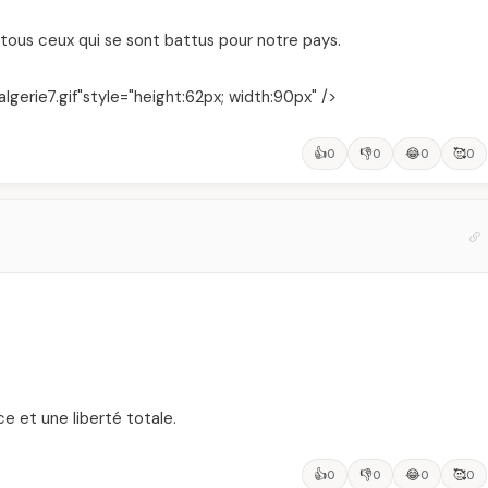
s tous ceux qui se sont battus pour notre pays.
lgerie7.gif"style="height:62px; width:90px" />
👍
👎
😂
🥰
0
0
0
0
e et une liberté totale.
👍
👎
😂
🥰
0
0
0
0