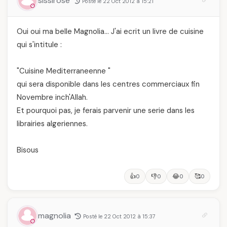
sissirose
Posté le 22 Oct 2012 à 15:21
Oui oui ma belle Magnolia… J'ai ecrit un livre de cuisine
qui s'intitule :
"Cuisine Mediterraneenne "
qui sera disponible dans les centres commerciaux fin
Novembre inch'Allah.
Et pourquoi pas, je ferais parvenir une serie dans les
librairies algeriennes.
Bisous
👍
👎
😂
🥰
0
0
0
0
magnolia
Posté le 22 Oct 2012 à 15:37