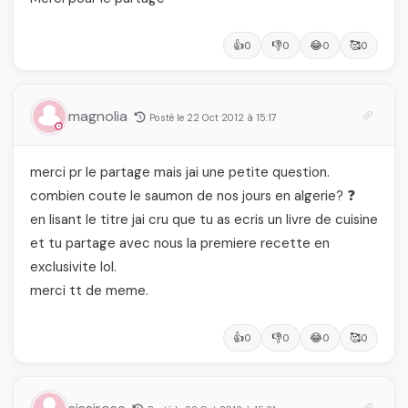
👍
👎
😂
🥰
0
0
0
0
magnolia
Posté le 22 Oct 2012 à 15:17
merci pr le partage mais jai une petite question.
combien coute le saumon de nos jours en algerie? ❓
en lisant le titre jai cru que tu as ecris un livre de cuisine
et tu partage avec nous la premiere recette en
exclusivite lol.
merci tt de meme.
👍
👎
😂
🥰
0
0
0
0