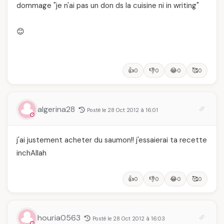
dommage "je n'ai pas un don ds la cuisine ni in writing"
😊
👍
👎
😂
🥰
0
0
0
0
algerina28
Posté le 28 Oct 2012 à 16:01
j'ai justement acheter du saumon!! j'essaierai ta recette
inchAllah
👍
👎
😂
🥰
0
0
0
0
houria0563
Posté le 28 Oct 2012 à 16:03