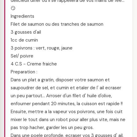
delicieux diner ou il se rappellera de vos mains de fee…
😏
Ingredients
Filet de saumon ou des tranches de saumon
3 gousses d'ail
1cc de cumin
3 poivrons : vert, rouge, jaune
Sel/ poivre
4 C.S - Creme fraiche
Preparation :
Dans un plat a gratin, disposer votre saumon et
saupoudrer de sel, et cumin et etaler de l' ail ecraser
un peu partout… Arroser d'un filet d' huile d'olive,
enfourner pendant 20 minutes, la cuisson est rapide !!
Ensuite, mettre a la vapeur vos poivrons, une fois cuit
mixer le tout dans un robot pour aller plus vite, mais ne
pas trop hacher, garder les un peu gros.
Dans une poele profonde, ecraser vos 3 gousses d' ail,