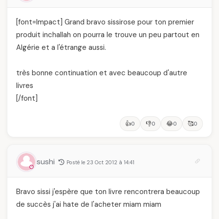
[font=Impact] Grand bravo sissirose pour ton premier
produit inchallah on pourra le trouve un peu partout en
Algérie et a l'étrange aussi.
très bonne continuation et avec beaucoup d'autre
livres
[/font]
👍
👎
😂
🥰
0
0
0
0
sushi
Posté le 23 Oct 2012 à 14:41
Bravo sissi j'espère que ton livre rencontrera beaucoup
de succès j'ai hate de l'acheter miam miam