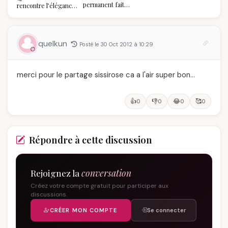
permanent fait
rencontre l’élégance
réellement à vos
algérienne : une
ongles
célébration de la Fête
des Mères hors du
temps
quelkun
Posté le 30 Oct 2012 à 10:29
merci pour le partage sissirose ca a l'air super bon…
👍
👎
😂
🥰
0
0
0
0
Répondre à cette discussion
Rejoignez la
conversation
Créez votre compte gratuit pour participer aux
discussions.
CRÉER MON COMPTE
Se connecter