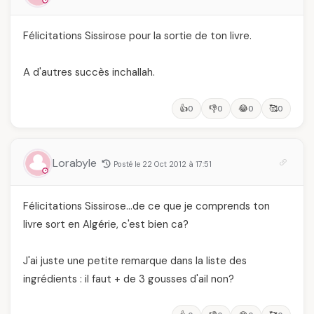
Félicitations Sissirose pour la sortie de ton livre.
A d'autres succès inchallah.
👍
👎
😂
🥰
0
0
0
0
Lorabyle
Posté le 22 Oct 2012 à 17:51
Félicitations Sissirose…de ce que je comprends ton
livre sort en Algérie, c'est bien ca?
J'ai juste une petite remarque dans la liste des
ingrédients : il faut + de 3 gousses d'ail non?