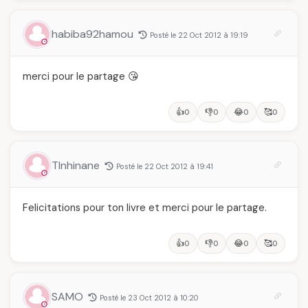
algérien
des millions de
célébration de la Fête
femmes algériennes,
des Mères hors du
et ce que vous devez
temps
habiba92hamou
Posté le 22 Oct 2012 à 19:19
vraiment savoir
merci pour le partage 😘
👍
👎
😂
🥰
0
0
0
0
TInhinane
Posté le 22 Oct 2012 à 19:41
Felicitations pour ton livre et merci pour le partage.
👍
👎
😂
🥰
0
0
0
0
SAMO
Posté le 23 Oct 2012 à 10:20