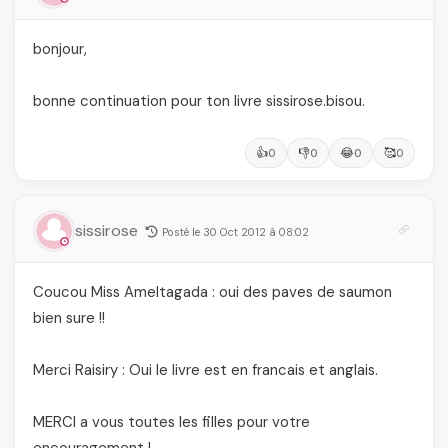
bonjour,
bonne continuation pour ton livre sissirose.bisou.
👍
👎
😂
🥰
0
0
0
0
sissirose
Posté le 30 Oct 2012 à 08:02
Coucou Miss Ameltagada : oui des paves de saumon
bien sure !!
Merci Raisiry : Oui le livre est en francais et anglais.
MERCI a vous toutes les filles pour votre