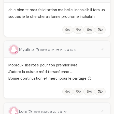
ah c bien tt mes felicitation ma belle, inchalalh il fera un
succes je le chercherais lanne prochaine inchalalh
👍
👎
😂
🥰
0
0
0
0
Myafine
Posté le 22 Oct 2012 à 16:19
Mobrouk sissirose pour ton premier livre
J'adore la cuisine méditerranéenne ….
Bonne continuation et merci pour le partage 😊
👍
👎
😂
🥰
0
0
0
0
Lola
Posté le 22 Oct 2012 à 17:41