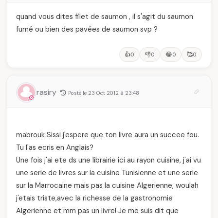
quand vous dites filet de saumon , il s'agit du saumon
fumé ou bien des pavées de saumon svp ?
👍
👎
😂
🥰
0
0
0
0
rasiry
Posté le 23 Oct 2012 à 23:48
mabrouk Sissi j'espere que ton livre aura un succee fou.
Tu l'as ecris en Anglais?
Une fois j'ai ete ds une librairie ici au rayon cuisine, j'ai vu
une serie de livres sur la cuisine Tunisienne et une serie
sur la Marrocaine mais pas la cuisine Algerienne, woulah
j'etais triste,avec la richesse de la gastronomie
Algerienne et mm pas un livre! Je me suis dit que