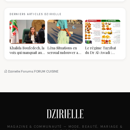
DERNIERS ARTICLES DZIRIELLE
Khalida Boufedech, la
Léna Situations en
Le régime Tayyibat
voix qui manquait au
seroual mdouwer au
du Dr Al-Awadi :
sommet de l'État
Louvre : quand le
pourquoi il a séduit
algérien
pantalon des
des millions de
Algéroises devient la
femmes algériennes,
pièce mode de l'été
et ce que vous devez
Dzirielle
/
Forums
/
FORUM CUISINE
vraiment savoir
MAGAZINE & COMMUNAUTÉ — MODE, BEAUTÉ, MARIAGE &