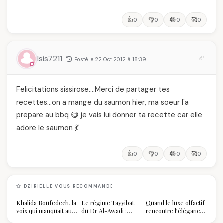
👍
👎
😂
🥰
0
0
0
0
Isis7211
Posté le 22 Oct 2012 à 18:39
Felicitations sissirose….Merci de partager tes
recettes…on a mange du saumon hier, ma soeur l'a
prepare au bbq 😋 je vais lui donner ta recette car elle
adore le saumon 💃
👍
👎
😂
🥰
0
0
0
0
DZIRIELLE VOUS RECOMMANDE
Khalida Boufedech, la
Le régime Tayyibat
Quand le luxe olfactif
voix qui manquait au
du Dr Al-Awadi :
rencontre l’élégance
sommet de l'État
pourquoi il a séduit
algérienne : une