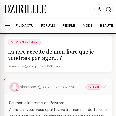
Nous utilisons des cookies pour améliorer votre
expérience et mesurer l'audience.
En savoir plus
Accepter tout
Personnaliser
FIL D'ACTU
FORUMS
PEOPLE
MODE
BEAUTÉ
Forums
/
FORUM CUISINE
/
FORUM CUISINE
La 1ere recette de mon livre que je
voudrais partager… ?
sissirose
21 réponses
3.1k vues
sissirose
22 octobre 2012 à 14:44
AUTEURE
Saumon a la creme de Poivrons…
Alors la si vous vous epattez votre mari rien de tel un si