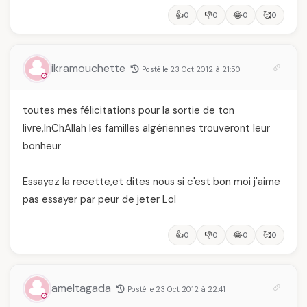
👍
👎
😂
🥰
0
0
0
0
ikramouchette
Posté le 23 Oct 2012 à 21:50
toutes mes félicitations pour la sortie de ton
livre,InChAllah les familles algériennes trouveront leur
bonheur
Essayez la recette,et dites nous si c'est bon moi j'aime
pas essayer par peur de jeter Lol
👍
👎
😂
🥰
0
0
0
0
ameltagada
Posté le 23 Oct 2012 à 22:41