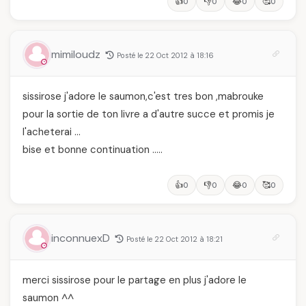
👍
👎
😂
🥰
0
0
0
0
mimiloudz
Posté le 22 Oct 2012 à 18:16
sissirose j'adore le saumon,c'est tres bon ,mabrouke
pour la sortie de ton livre a d'autre succe et promis je
l'acheterai …
bise et bonne continuation …..
👍
👎
😂
🥰
0
0
0
0
inconnuexD
Posté le 22 Oct 2012 à 18:21
merci sissirose pour le partage en plus j'adore le
saumon ^^