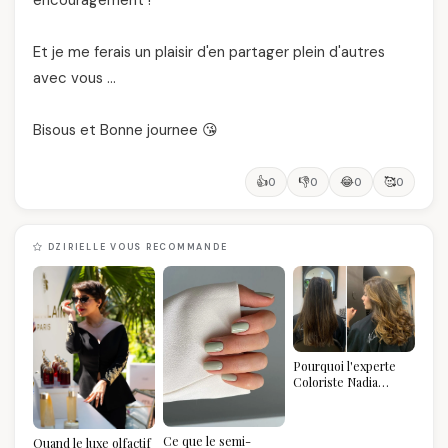
encouragement !
Et je me ferais un plaisir d'en partager plein d'autres
avec vous …
Bisous et Bonne journee 😘
👍
👎
😂
🥰
0
0
0
0
DZIRIELLE VOUS RECOMMANDE
Pourquoi l'experte
Coloriste Nadia
refuse de refaire
votre balayage (et
pourquoi vous allez
Ce que le semi-
Quand le luxe olfactif
l'adorer pour ça)