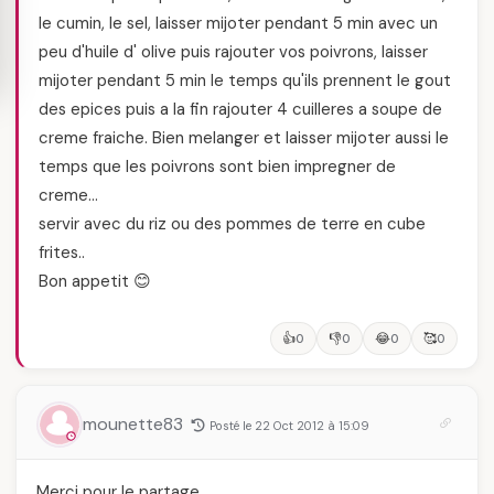
le cumin, le sel, laisser mijoter pendant 5 min avec un
peu d'huile d' olive puis rajouter vos poivrons, laisser
mijoter pendant 5 min le temps qu'ils prennent le gout
des epices puis a la fin rajouter 4 cuilleres a soupe de
creme fraiche. Bien melanger et laisser mijoter aussi le
temps que les poivrons sont bien impregner de
creme…
servir avec du riz ou des pommes de terre en cube
frites..
Bon appetit 😊
👍
👎
😂
🥰
0
0
0
0
mounette83
Posté le 22 Oct 2012 à 15:09
Merci pour le partage