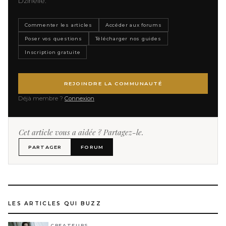
Dzirielle.
Commenter les articles
Accéder aux forums
Poser vos questions
Télécharger nos guides
Inscription gratuite
REJOINDRE LA COMMUNAUTÉ
Déjà membre ?
Connexion
Cet article vous a aidée ? Partagez-le.
PARTAGER
FORUM
LES ARTICLES QUI BUZZ
CREATEURS