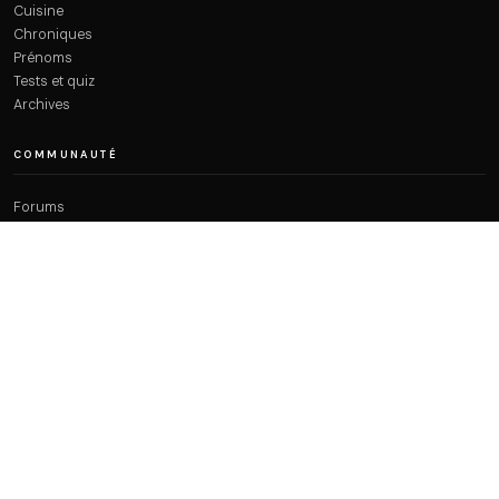
Cuisine
Chroniques
Prénoms
Tests et quiz
Archives
COMMUNAUTÉ
Forums
Fil d’actu
People
Créer un compte
Recettes Ramadan 2026
À PROPOS
Qui sommes-nous ?
Plan du site
Contact
Mentions légales
Confidentialité