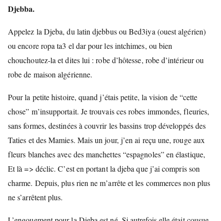
Djebba.
Appelez la Djeba, du latin djebbus ou Bed3iya (ouest algérien)
ou encore ropa ta3 el dar pour les intchimes, ou bien
chouchoutez-la et dites lui : robe d’hôtesse, robe d’intérieur ou
robe de maison algérienne.
Pour la petite histoire, quand j’étais petite, la vision de “cette
chose” m’insupportait. Je trouvais ces robes immondes, fleuries,
sans formes, destinées à couvrir les bassins trop développés des
Taties et des Mamies. Mais un jour, j’en ai reçu une, rouge aux
fleurs blanches avec des manchettes “espagnoles” en élastique,
Et là => déclic. C’est en portant la djeba que j’ai compris son
charme. Depuis, plus rien ne m’arrête et les commerces non plus
ne s’arrêtent plus.
L’engouement pour la Djeba est né. Si autrefois elle était cousue