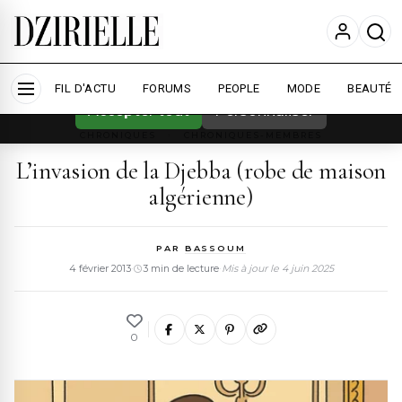
Nous utilisons des cookies pour améliorer
votre expérience et mesurer l'audience.
En
savoir plus
FIL D'ACTU
FORUMS
PEOPLE
MODE
BEAUTÉ
Accepter tout
Personnaliser
CHRONIQUES
›
CHRONIQUES-MEMBRES
L’invasion de la Djebba (robe de maison
algérienne)
PAR
BASSOUM
4 février 2013
·
3 min de lecture
·
Mis à jour le 4 juin 2025
0