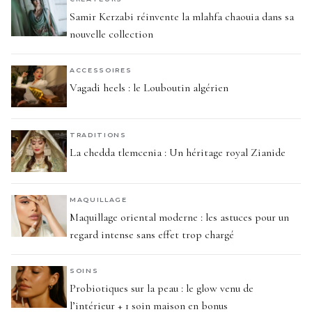
Samir Kerzabi réinvente la mlahfa chaouia dans sa
nouvelle collection
ACCESSOIRES
Vagadi heels : le Louboutin algérien
TRADITIONS
La chedda tlemcenia : Un héritage royal Zianide
MAQUILLAGE
Maquillage oriental moderne : les astuces pour un
regard intense sans effet trop chargé
SOINS
Probiotiques sur la peau : le glow venu de
l’intérieur + 1 soin maison en bonus