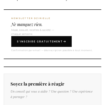
NEWSLETTER DZIRIELLE
Ne manquez rien.
Mode, beauté, recettes & société —
chaque semaine.
S'INSCRIRE GRATUITEMENT
Confirmation par email — désinscription possible à tout moment.
Soyez la première à réagir
Un conseil qui vous a aidée ? Une question ? Une expérience
à partager ?