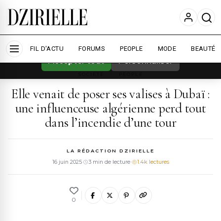
Nous utilisons des cookies pour améliorer
votre expérience et mesurer l'audience.
En
savoir plus
FIL D'ACTU
FORUMS
PEOPLE
MODE
BEAUTÉ
Accepter tout
Personnaliser
SOCIETE
›
PEOPLE
Elle venait de poser ses valises à Dubaï :
une influenceuse algérienne perd tout
dans l’incendie d’une tour
LA RÉDACTION DZIRIELLE
16 juin 2025
·
3 min de lecture
·
1.4k lectures
0