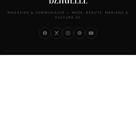
MAGAZINE & COMMUNAUTÉ — MODE, BEAUTÉ, MARIAGE &
CULTURE DZ
NOS RUBRIQUES
Mode
Beauté
Mariage
Société
Perso
Lifestyle
Cuisine
Chroniques
Prénoms