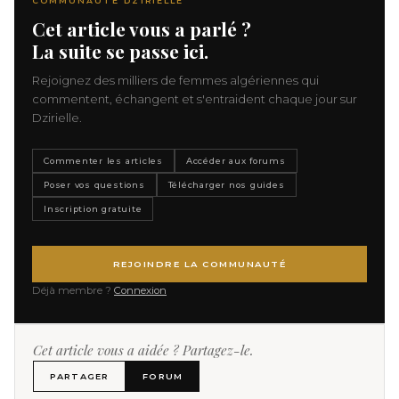
COMMUNAUTÉ DZIRIELLE
Cet article vous a parlé ?
La suite se passe ici.
Rejoignez des milliers de femmes algériennes qui
commentent, échangent et s'entraident chaque jour sur
Dzirielle.
Commenter les articles
Accéder aux forums
Poser vos questions
Télécharger nos guides
Inscription gratuite
REJOINDRE LA COMMUNAUTÉ
Déjà membre ?
Connexion
Cet article vous a aidée ? Partagez-le.
PARTAGER
FORUM