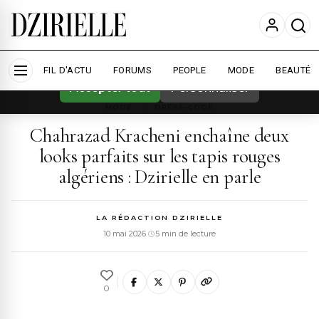
Nous utilisons des cookies pour améliorer
votre expérience et mesurer l'audience.
En
savoir plus
FIL D'ACTU
FORUMS
PEOPLE
MODE
BEAUTÉ
Accepter tout
Personnaliser
MODE
›
DRESS-CODE
Chahrazad Kracheni enchaîne deux
looks parfaits sur les tapis rouges
algériens : Dzirielle en parle
LA RÉDACTION DZIRIELLE
10 mai 2026
·
5 min de lecture
0