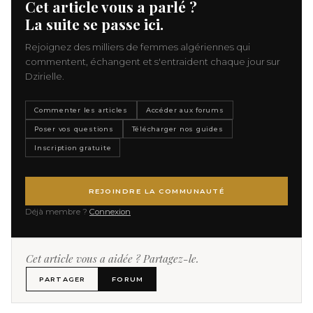
Cet article vous a parlé ?
La suite se passe ici.
Rejoignez des milliers de femmes algériennes qui
commentent, échangent et s'entraident chaque jour sur
Dzirielle.
Commenter les articles
Accéder aux forums
Poser vos questions
Télécharger nos guides
Inscription gratuite
REJOINDRE LA COMMUNAUTÉ
Déjà membre ?
Connexion
Cet article vous a aidée ? Partagez-le.
PARTAGER
FORUM