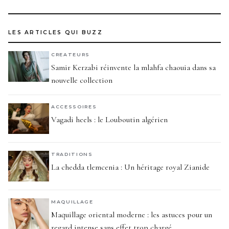
LES ARTICLES QUI BUZZ
CREATEURS
Samir Kerzabi réinvente la mlahfa chaouia dans sa
nouvelle collection
ACCESSOIRES
Vagadi heels : le Louboutin algérien
TRADITIONS
La chedda tlemcenia : Un héritage royal Zianide
MAQUILLAGE
Maquillage oriental moderne : les astuces pour un
regard intense sans effet trop chargé