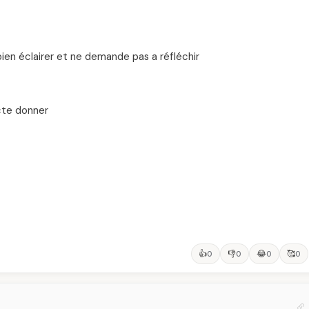
bien éclairer et ne demande pas a réfléchir
acte donner
👍
👎
😂
🥰
0
0
0
0