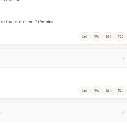
re fou et qu'il est 2témoins
👍
👎
😂
🥰
0
0
0
0
👍
👎
😂
🥰
0
0
0
0
29