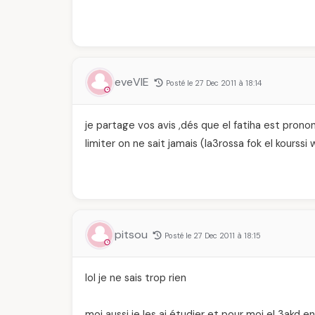
eveVIE
Posté le 27 Dec 2011 à 18:14
je partage vos avis ,dés que el fatiha est pronon
limiter on ne sait jamais (la3rossa fok el kourssi
pitsou
Posté le 27 Dec 2011 à 18:15
lol je ne sais trop rien
moi aussi je les ai étudier et pour moi el 3akd en