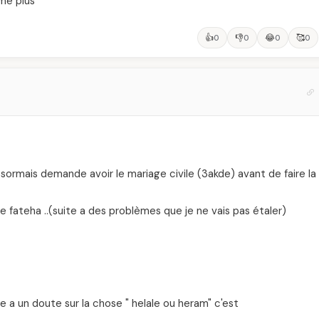
ême plus
👍
👎
😂
🥰
0
0
0
0
ormais demande avoir le mariage civile (3akde) avant de faire la
e fateha ..(suite a des problèmes que je ne vais pas étaler)
e a un doute sur la chose " helale ou heram" c'est