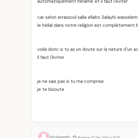
automatiquement herame et il faut l'éviter"
car selon errassoul salla ellaho 3alayhi wasselem
le hellal dans notre religion est complétement 
voila donc si tu as un doute sur la nature d'un 
il faut l'éviter
je ne sais pas si tu ma comprise
je te bisoute
hichemfc
Posté le 27 Dec 2011 à 17:57