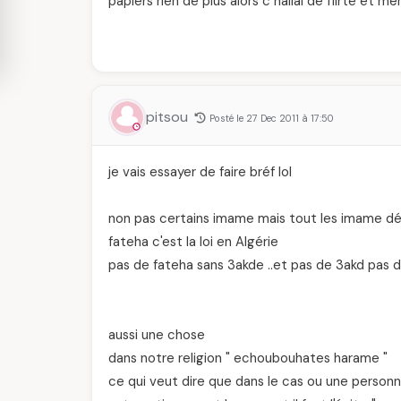
papiers rien de plus alors c hallal de flirté et m
pitsou
Posté le 27 Dec 2011 à 17:50
je vais essayer de faire bréf lol
non pas certains imame mais tout les imame dés
fateha c'est la loi en Algérie
pas de fateha sans 3akde ..et pas de 3akd pas d
aussi une chose
dans notre religion " echoubouhates harame "
ce qui veut dire que dans le cas ou une personn