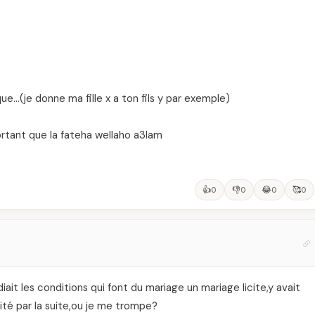
ue…(je donne ma fille x a ton fils y par exemple)
ortant que la fateha wellaho a3lam
👍
👎
😂
🥰
0
0
0
0
ait les conditions qui font du mariage un mariage licite,y avait
cité par la suite,ou je me trompe?