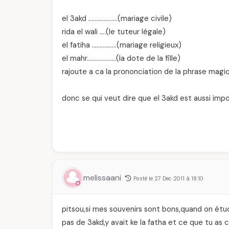
el 3akd ……………….(mariage civile)
rida el wali ….(le tuteur légale)
el fatiha …………….(mariage religieux)
el mahr……………….(la dote de la fille)
rajoute a ca la prononciation de la phrase magiq
donc se qui veut dire que el 3akd est aussi imp
melissaani
Posté le 27 Dec 2011 à 18:10
pitsou,si mes souvenirs sont bons,quand on étudi
pas de 3akd,y avait ke la fatha et ce que tu as 