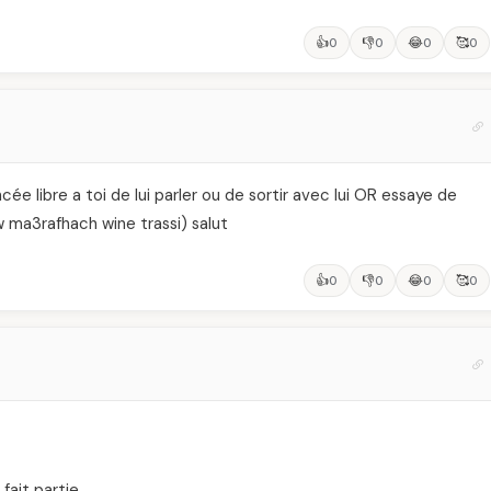
👍
👎
😂
🥰
0
0
0
0
cée libre a toi de lui parler ou de sortir avec lui OR essaye de
 w ma3rafhach wine trassi) salut
👍
👎
😂
🥰
0
0
0
0
 fait partie