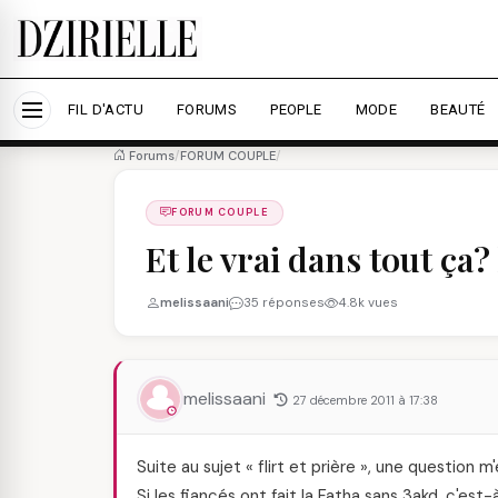
Nous utilisons des cookies pour améliorer votre expé
savoir plus
Accepter tout
Personna
FIL D'ACTU
FORUMS
PEOPLE
MODE
BEAUTÉ
Forums
/
FORUM COUPLE
/
FORUM COUPLE
Et le vrai dans tout ça
melissaani
35 réponses
4.8k vues
melissaani
27 décembre 2011 à 17:38
Suite au sujet « flirt et prière », une question m'
Si les fiancés ont fait la Fatha sans 3akd, c'est