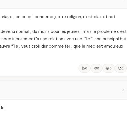
ariage , en ce qui concerne ,notre religion, c'est clair et net :
 devenu normal , du moins pour les jeunes ; mais le probleme c'est
 respectueusement"a une relation avec une fille ", son principal but
pauvre fille , veut croir dur comme fer , que le mec est amoureux
👍
👎
😂
🥰
0
0
0
0
 lol