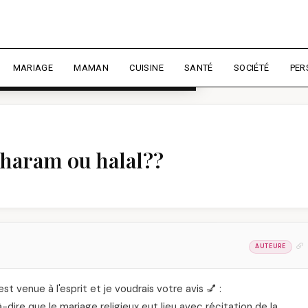
rience et mesurer l'audience.
En
liser
MARIAGE
MAMAN
CUISINE
SANTÉ
SOCIÉTÉ
PER
? haram ou halal??
AUTEURE
est venue à l'esprit et je voudrais votre avis 💅 :
-à-dire que le mariage religieux eut lieu avec récitation de la