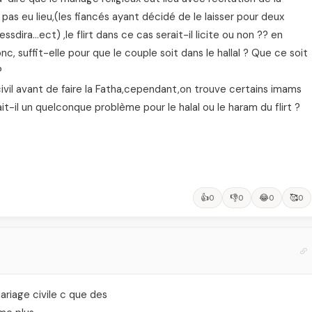
a pas eu lieu,(les fiancés ayant décidé de le laisser pour deux
sdira…ect) ,le flirt dans ce cas serait-il licite ou non ?? en
nc, suffit-elle pour que le couple soit dans le hallal ? Que ce soit
?
civil avant de faire la Fatha,cependant,on trouve certains imams
it-il un quelconque problème pour le halal ou le haram du flirt ?
👍
👎
😂
🥰
0
0
0
0
mariage civile c que des