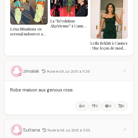
La "Révolution
Algérienne" à Cannes
Léna Situations en
2026 : Au-delà du
seroual mdouwer au
glamour, l'affirmation
Louvre : quand le
souveraine
Leïla Bekhti à Cannes
pantalon des
: Une leçon de mode
Algéroises devient la
vintage,
pièce mode de l'été
d'engagement et de
transmission
zimalak
Posté le 08 Jul 2015 à 11:26
Robe maison aux genoux rose.
👍
👎
😂
🥰
0
0
0
0
Sultana
Posté le 08 Jul 2015 à 11:55