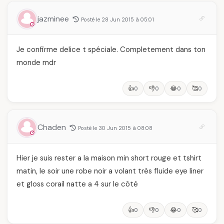
jazminee
Posté le 28 Jun 2015 à 05:01
Je confirme delice t spéciale. Completement dans ton
monde mdr
👍
👎
😂
🥰
0
0
0
0
Chaden
Posté le 30 Jun 2015 à 08:08
Hier je suis rester a la maison min short rouge et tshirt
matin, le soir une robe noir a volant très fluide eye liner
et gloss corail natte a 4 sur le côté
👍
👎
😂
🥰
0
0
0
0