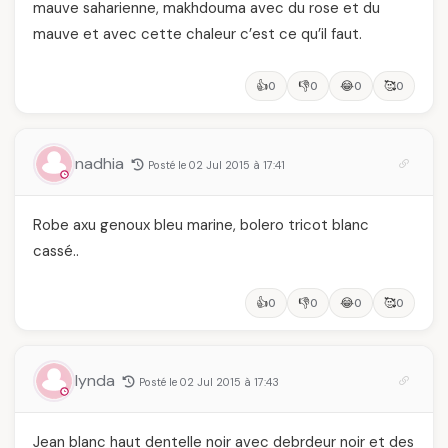
mauve saharienne, makhdouma avec du rose et du
mauve et avec cette chaleur c’est ce qu’il faut.
👍
👎
😂
🥰
0
0
0
0
nadhia
Posté le 02 Jul 2015 à 17:41
Robe axu genoux bleu marine, bolero tricot blanc
cassé..
👍
👎
😂
🥰
0
0
0
0
lynda
Posté le 02 Jul 2015 à 17:43
Jean blanc haut dentelle noir avec debrdeur noir et des