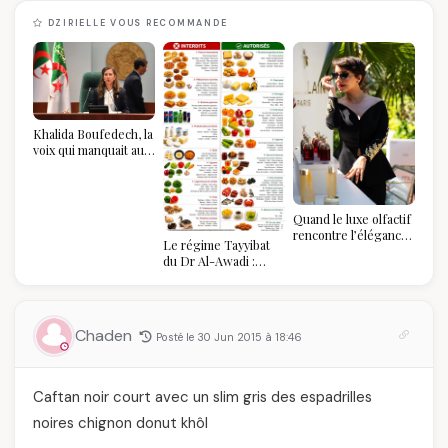
DZIRIELLE VOUS RECOMMANDE
Khalida Boufedech, la
voix qui manquait au
sommet de l'État
algérien
Quand le luxe olfactif
rencontre l’élégance
Le régime Tayyibat
algérienne : une
du Dr Al-Awadi :
célébration de la Fête
pourquoi il a séduit
des Mères hors du
des millions de
temps
femmes algériennes,
et ce que vous devez
Chaden
Posté le 30 Jun 2015 à 18:46
vraiment savoir
Caftan noir court avec un slim gris des espadrilles
noires chignon donut khôl