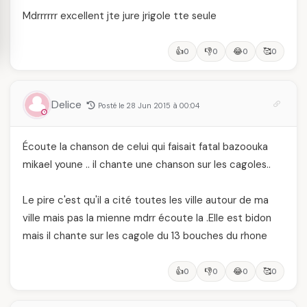
Mdrrrrrr excellent jte jure jrigole tte seule
👍
👎
😂
🥰
0
0
0
0
Delice
Posté le 28 Jun 2015 à 00:04
Écoute la chanson de celui qui faisait fatal bazoouka
mikael youne .. il chante une chanson sur les cagoles..
Le pire c'est qu'il a cité toutes les ville autour de ma
ville mais pas la mienne mdrr écoute la .Elle est bidon
mais il chante sur les cagole du 13 bouches du rhone
👍
👎
😂
🥰
0
0
0
0