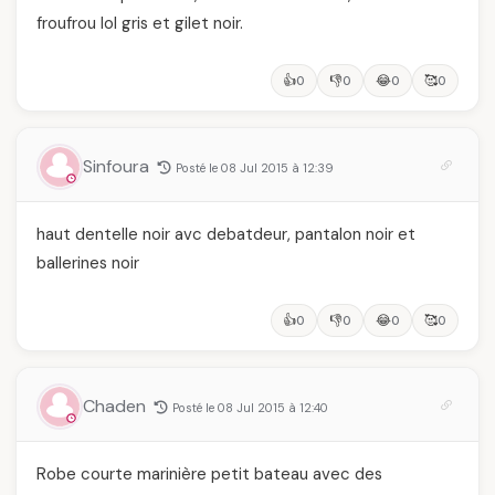
froufrou lol gris et gilet noir.
👍
👎
😂
🥰
0
0
0
0
Sinfoura
Posté le 08 Jul 2015 à 12:39
haut dentelle noir avc debatdeur, pantalon noir et
ballerines noir
👍
👎
😂
🥰
0
0
0
0
Chaden
Posté le 08 Jul 2015 à 12:40
Robe courte marinière petit bateau avec des