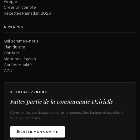
People
Créer un compte
Recettes Ramadan 2026
À PROPOS
Qui sommes-nous ?
Plan du site
Contact
Mentions légales
Confidentialité
CGU
REJOIGNEZ-NOUS
Faites partie de la communauté Dzirielle
Commentez, participez aux forums, gagnez des badges et accédez à
tous les contenus.
CRÉER MON COMPTE
Déjà membre ?
Se connecter