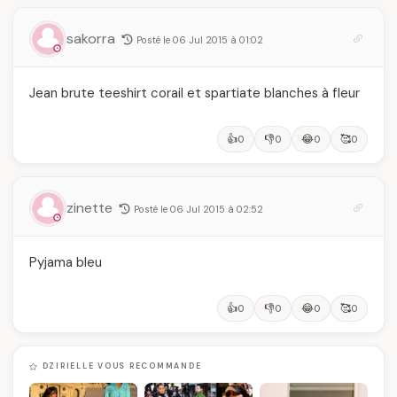
sakorra
Posté le 06 Jul 2015 à 01:02
Jean brute teeshirt corail et spartiate blanches à fleur
👍
👎
😂
🥰
0
0
0
0
zinette
Posté le 06 Jul 2015 à 02:52
Pyjama bleu
👍
👎
😂
🥰
0
0
0
0
DZIRIELLE VOUS RECOMMANDE