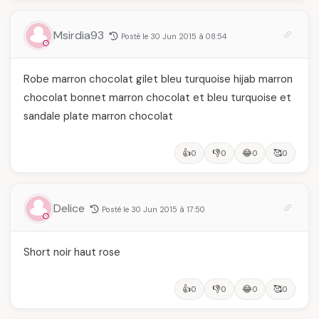
Msirdia93
Posté le 30 Jun 2015 à 08:54
Robe marron chocolat gilet bleu turquoise hijab marron
chocolat bonnet marron chocolat et bleu turquoise et
sandale plate marron chocolat
👍
👎
😂
🥰
0
0
0
0
Delice
Posté le 30 Jun 2015 à 17:50
Short noir haut rose
👍
👎
😂
🥰
0
0
0
0