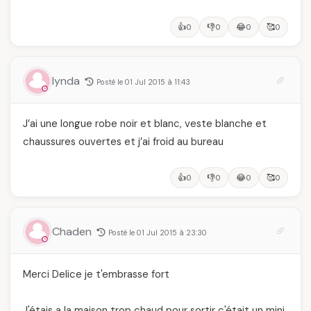
👍
👎
😂
🥰
0
0
0
0
lynda
Posté le 01 Jul 2015 à 11:43
J’ai une longue robe noir et blanc, veste blanche et
chaussures ouvertes et j’ai froid au bureau
👍
👎
😂
🥰
0
0
0
0
Chaden
Posté le 01 Jul 2015 à 23:30
Merci Delice je t'embrasse fort
J'étais a la maison trop chaud pour sortir c'était un mini