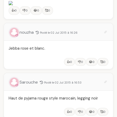
👍
👎
😂
🥰
0
0
0
0
nouzha
Posté le 02 Jul 2015 à 16:26
Jebba rose et blanc.
👍
👎
😂
🥰
0
0
0
0
Sarouche
Posté le 02 Jul 2015 à 16:53
Haut de pyjama rouge style marocain, legging noir
👍
👎
😂
🥰
0
0
0
0