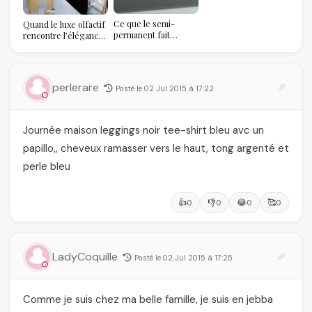
votre balayage (et
pourquoi vous allez
Ce que le semi-
Quand le luxe olfactif
l'adorer pour ça)
permanent fait
rencontre l’élégance
réellement à vos
algérienne : une
ongles
célébration de la Fête
des Mères hors du
temps
perlerare
Posté le 02 Jul 2015 à 17:22
Journée maison leggings noir tee-shirt bleu avc un
papillo,, cheveux ramasser vers le haut, tong argenté et
perle bleu
👍
👎
😂
🥰
0
0
0
0
LadyCoquille
Posté le 02 Jul 2015 à 17:25
Comme je suis chez ma belle famille, je suis en jebba