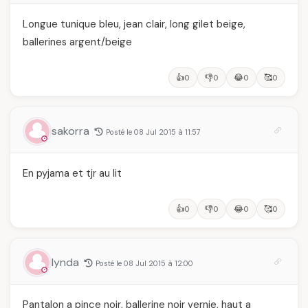
Longue tunique bleu, jean clair, long gilet beige,
ballerines argent/beige
👍
👎
😂
🥰
0
0
0
0
sakorra
Posté le 08 Jul 2015 à 11:57
En pyjama et tjr au lit
👍
👎
😂
🥰
0
0
0
0
lynda
Posté le 08 Jul 2015 à 12:00
Pantalon a pince noir, ballerine noir vernie, haut a