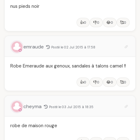
nus pieds noir
👍
👎
😂
🥰
0
0
0
0
emraude
Posté le 02 Jul 2015 à 17:58
Robe Emeraude aux genoux, sandales à talons camel !!
👍
👎
😂
🥰
0
0
0
0
cheyma
Posté le 03 Jul 2015 à 18:35
robe de maison rouge