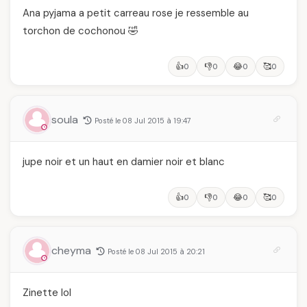
Ana pyjama a petit carreau rose je ressemble au
torchon de cochonou 🤣
👍
👎
😂
🥰
0
0
0
0
soula
Posté le 08 Jul 2015 à 19:47
jupe noir et un haut en damier noir et blanc
👍
👎
😂
🥰
0
0
0
0
cheyma
Posté le 08 Jul 2015 à 20:21
Zinette lol