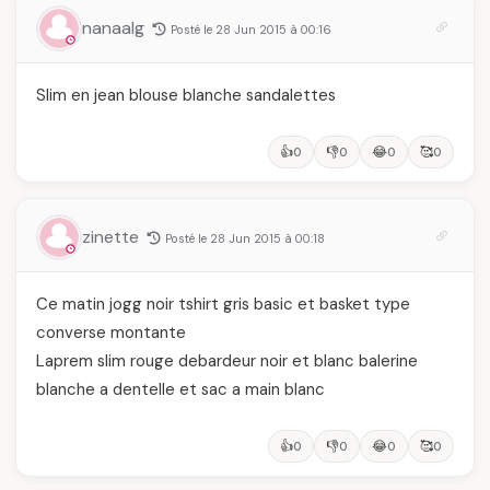
nanaalg
Posté le 28 Jun 2015 à 00:16
Slim en jean blouse blanche sandalettes
👍
👎
😂
🥰
0
0
0
0
zinette
Posté le 28 Jun 2015 à 00:18
Ce matin jogg noir tshirt gris basic et basket type
converse montante
Laprem slim rouge debardeur noir et blanc balerine
blanche a dentelle et sac a main blanc
👍
👎
😂
🥰
0
0
0
0