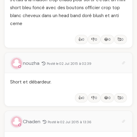
short bleu foncé avec des boutons officier crop top
blanc cheveux dans un head band doré blush et anti
cerne
👍
👎
😂
🥰
0
0
0
0
nouzha
Posté le 02 Jul 2015 à 02:39
Short et débardeur.
👍
👎
😂
🥰
0
0
0
0
Chaden
Posté le 02 Jul 2015 à 13:36