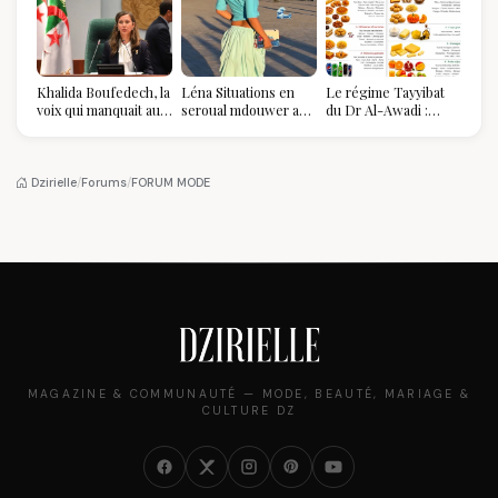
Khalida Boufedech, la
Léna Situations en
Le régime Tayyibat
voix qui manquait au
seroual mdouwer au
du Dr Al-Awadi :
sommet de l'État
Louvre : quand le
pourquoi il a séduit
algérien
pantalon des
des millions de
Algéroises devient la
femmes algériennes,
pièce mode de l'été
et ce que vous devez
Dzirielle
/
Forums
/
FORUM MODE
vraiment savoir
MAGAZINE & COMMUNAUTÉ — MODE, BEAUTÉ, MARIAGE &
CULTURE DZ