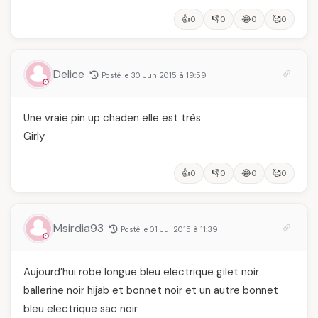
👍
👎
😂
🥰
0
0
0
0
Delice
Posté le 30 Jun 2015 à 19:59
Une vraie pin up chaden elle est très
Girly
👍
👎
😂
🥰
0
0
0
0
Msirdia93
Posté le 01 Jul 2015 à 11:39
Aujourd’hui robe longue bleu electrique gilet noir
ballerine noir hijab et bonnet noir et un autre bonnet
bleu electrique sac noir