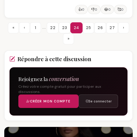
👍
👎
😂
🥰
0
0
0
0
…
«
‹
1
22
23
24
25
26
27
›
»
Répondre à cette discussion
Rejoignez la
conversation
Créez votre compte gratuit pour participer aux
discussions.
CRÉER MON COMPTE
Se connecter