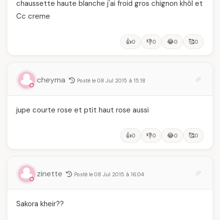
chaussette haute blanche j'ai froid gros chignon khôl et
Cc creme
👍
👎
😂
🥰
0
0
0
0
cheyma
Posté le 08 Jul 2015 à 15:18
jupe courte rose et ptit haut rose aussi
👍
👎
😂
🥰
0
0
0
0
zinette
Posté le 08 Jul 2015 à 16:04
Sakora kheir??