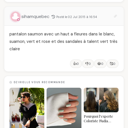
sihamquebec
Posté le 02 Jul 2015 à 16:54
pantalon saumon avec un haut a fleures dans le blanc,
suamon, vert et rose et des sandales à talent vert très
claire
👍
👎
😂
🥰
0
0
0
0
DZIRIELLE VOUS RECOMMANDE
Pourquoi l'experte
Coloriste Nadia
refuse de refaire