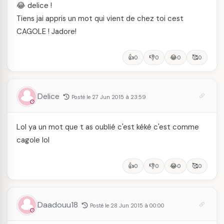
😂 delice !
Tiens jai appris un mot qui vient de chez toi cest
CAGOLE ! Jadore!
👍
👎
😂
🥰
0
0
0
0
Delice
Posté le 27 Jun 2015 à 23:59
Lol ya un mot que t as oublié c'est kéké c'est comme
cagole lol
👍
👎
😂
🥰
0
0
0
0
Daadouu18
Posté le 28 Jun 2015 à 00:00