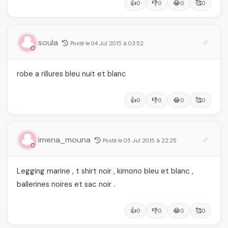
👍
👎
😂
🥰
0
0
0
0
soula
Posté le 04 Jul 2015 à 03:52
robe a rillures bleu nuit et blanc
👍
👎
😂
🥰
0
0
0
0
imena_mouna
Posté le 05 Jul 2015 à 22:25
Legging marine , t shirt noir , kimono bleu et blanc ,
ballerines noires et sac noir .
👍
👎
😂
🥰
0
0
0
0