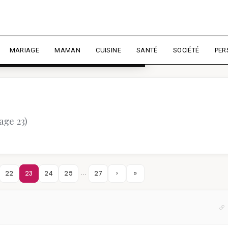
rience et mesurer l'audience.
En
liser
MARIAGE
MAMAN
CUISINE
SANTÉ
SOCIÉTÉ
PER
age 23)
…
22
23
24
25
27
›
»