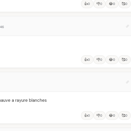
👍
👎
😂
🥰
0
0
0
0
:46
👍
👎
😂
🥰
0
0
0
0
mauve a rayure blanches
👍
👎
😂
🥰
0
0
0
0