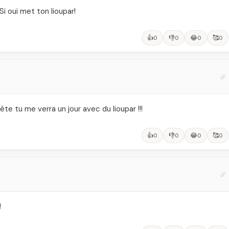
Si oui met ton lioupar!
👍
👎
😂
🥰
0
0
0
0
iète tu me verra un jour avec du lioupar !!!
👍
👎
😂
🥰
0
0
0
0
!