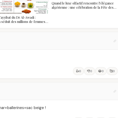
Quand le luxe olfactif rencontre l’élégance
algérienne : une célébration de la Fête des
Mères hors du temps
ayyibat du Dr Al-Awadi :
 a séduit des millions de femmes
, et ce que vous devez vraiment
👍
👎
😂
🥰
0
0
0
0
mar+ballerines+sac beige !