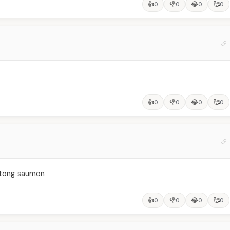
👍
👎
😂
🥰
0
0
0
0
👍
👎
😂
🥰
0
0
0
0
 tong saumon
👍
👎
😂
🥰
0
0
0
0