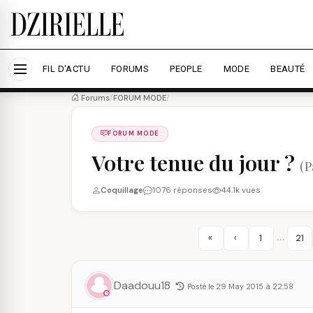
Nous utilisons des cookies pour améliorer votre expé
savoir plus
Accepter tout
Personna
FIL D'ACTU
FORUMS
PEOPLE
MODE
BEAUTÉ
Forums
/
FORUM MODE
/
FORUM MODE
Votre tenue du jour ?
(P
Coquillage
1076 réponses
44.1k vues
…
«
‹
1
21
Daadouu18
Posté le 29 May 2015 à 22:58