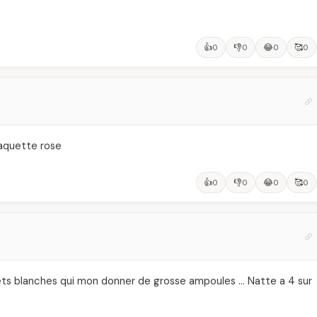
👍
👎
😂
🥰
0
0
0
0
laquette rose
👍
👎
😂
🥰
0
0
0
0
skets blanches qui mon donner de grosse ampoules … Natte a 4 sur