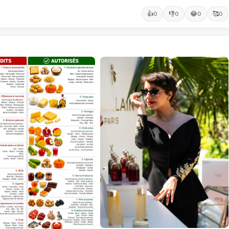
👍
👎
😂
🥰
0
0
0
0