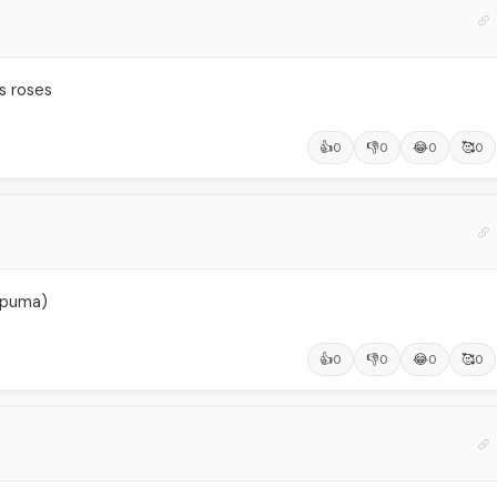
s roses
👍
👎
😂
🥰
0
0
0
0
( puma)
👍
👎
😂
🥰
0
0
0
0