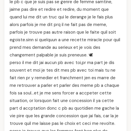
le pb c que je suis pas se genre de femme samtine,
jaime pas dire et redire et redire, du moment que
quand lui me dit un truc qui le derange je le fais plus
alors parfois je me dit prq il ne fait pas de meme,
parfois je trouve pas autre raison que le faite quil soit
egoiste.sinn si quelquun a une recette miracle pour quil
prend mes demande au serieux et je vois des
changement palpable je suis preneuse. 🕊️
perso il me dit jai aucun pb avec toi,pr ma part je dis
souvent et moi je tes dit mes pb avec toi mais tu ne
fait rien pr y remedier et franchment jen es marre de
me retrouver a parler et parler des meme pb a chaque
fois sa soul…et je me sens forcer a accpeter cette
situation, or lorsquon fait une concession il ya cette
part d accptation donc c pb au quotidien me gache la
vie pire que les grande concession que jai fais, car la je
trouve quil me laisse pas le choix et ceci me revolte.