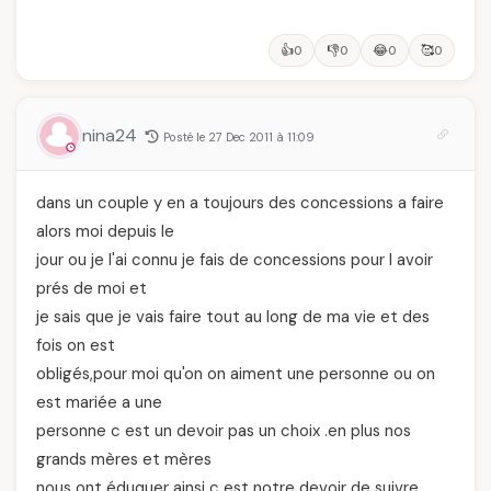
👍
👎
😂
🥰
0
0
0
0
nina24
Posté le 27 Dec 2011 à 11:09
dans un couple y en a toujours des concessions a faire
alors moi depuis le
jour ou je l'ai connu je fais de concessions pour l avoir
prés de moi et
je sais que je vais faire tout au long de ma vie et des
fois on est
obligés,pour moi qu'on on aiment une personne ou on
est mariée a une
personne c est un devoir pas un choix .en plus nos
grands mères et mères
nous ont éduquer ainsi c est notre devoir de suivre