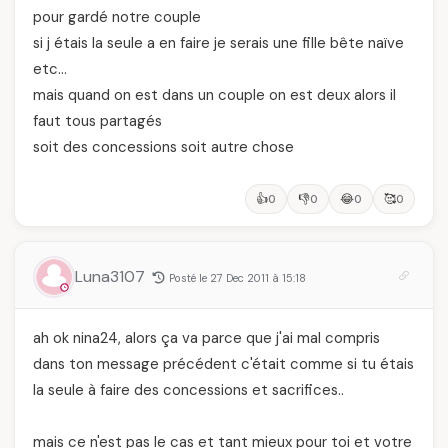
pour gardé notre couple
si j étais la seule a en faire je serais une fille bête naïve
etc…
mais quand on est dans un couple on est deux alors il
faut tous partagés
soit des concessions soit autre chose
👍
👎
😂
🥰
0
0
0
0
Luna3107
Posté le 27 Dec 2011 à 15:18
ah ok nina24, alors ça va parce que j'ai mal compris
dans ton message précédent c'était comme si tu étais
la seule à faire des concessions et sacrifices..
mais ce n'est pas le cas et tant mieux pour toi et votre