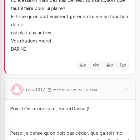
concessions mais des fois ce n'est suffisant.Alors que
faut il faire pour lui plaire?
Est-ce qu'on doit vraiment gérer notre vie en fonction
de ce
qui plait aux autres.
Vos réations merci
DARINE
👍
👎
😂
🥰
0
0
0
0
Luna3107
Posté le 26 Dec 2011 à 23:41
Post trés interessent, merci Darine 💃
Perso, je pense qu'on doit pas céder, que ça soit moi