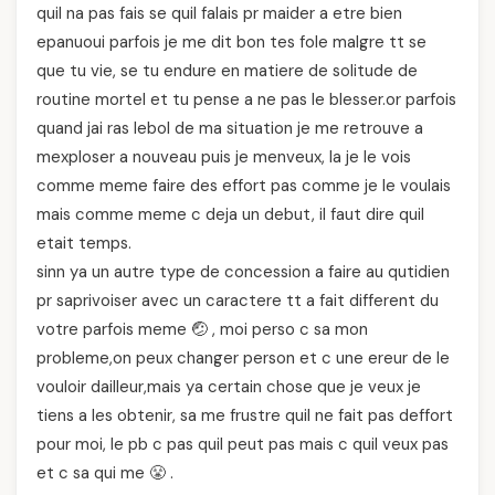
quil na pas fais se quil falais pr maider a etre bien
epanuoui parfois je me dit bon tes fole malgre tt se
que tu vie, se tu endure en matiere de solitude de
routine mortel et tu pense a ne pas le blesser.or parfois
quand jai ras lebol de ma situation je me retrouve a
mexploser a nouveau puis je menveux, la je le vois
comme meme faire des effort pas comme je le voulais
mais comme meme c deja un debut, il faut dire quil
etait temps.
sinn ya un autre type de concession a faire au qutidien
pr saprivoiser avec un caractere tt a fait different du
votre parfois meme 🤕 , moi perso c sa mon
probleme,on peux changer person et c une ereur de le
vouloir dailleur,mais ya certain chose que je veux je
tiens a les obtenir, sa me frustre quil ne fait pas deffort
pour moi, le pb c pas quil peut pas mais c quil veux pas
et c sa qui me 😤 .