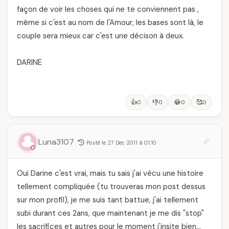
façon de voir les choses qui ne te conviennent pas ,
même si c'est au nom de l'Amour, les bases sont là, le
couple sera mieux car c'est une décison à deux.
DARINE
👍
👎
😂
🥰
0
0
0
0
Luna3107
Posté le 27 Dec 2011 à 01:10
Oui Darine c'est vrai, mais tu sais j'ai vécu une histoire
tellement compliquée (tu trouveras mon post dessus
sur mon profil), je me suis tant battue, j'ai tellement
subi durant ces 2ans, que maintenant je me dis "stop"
les sacrifices et autres pour le moment j'insite bien…