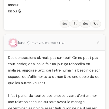
amour
bisou 😘
👍
👎
😂
🥰
0
0
0
0
luna
Posté le 27 Dec 2011 à 10:43
Des concessions ok mais pas sur tout! On ne peut pas
tout ceder, et si on le fait un jour ça rebondira en
malaise, angoisse…etc car l'être humain a besoin de son
espace, de s'affirmer…etc et non être une copie de ce
que les autres veulent.
Il faut parler de toutes ces choses avant d'entammer
une relation serieuse surtout avant le mariage,
determiner les points essentiels qu'on ne peut laisser