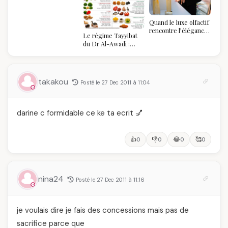
algérien
Quand le luxe olfactif
rencontre l’élégance
Le régime Tayyibat
algérienne : une
du Dr Al-Awadi :
célébration de la Fête
pourquoi il a séduit
des Mères hors du
des millions de
temps
femmes algériennes,
et ce que vous devez
takakou
Posté le 27 Dec 2011 à 11:04
vraiment savoir
darine c formidable ce ke ta ecrit 💅
👍
👎
😂
🥰
0
0
0
0
nina24
Posté le 27 Dec 2011 à 11:16
je voulais dire je fais des concessions mais pas de
sacrifice parce que