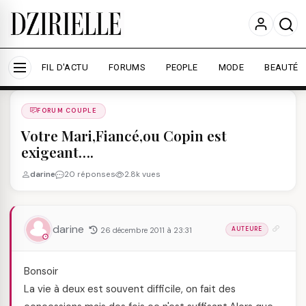
Nous utilisons des cookies pour améliorer votre
expérience et mesurer l'audience.
En savoir plus
Accepter tout
Personnaliser
FIL D'ACTU
FORUMS
PEOPLE
MODE
BEAUTÉ
Forums
/
FORUM COUPLE
/
FORUM COUPLE
Votre Mari,Fiancé,ou Copin est
exigeant….
darine
20 réponses
2.8k vues
darine
26 décembre 2011 à 23:31
AUTEURE
Bonsoir
La vie à deux est souvent difficile, on fait des