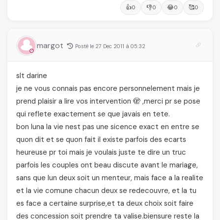
👍
👎
😂
🥰
0
0
0
0
margot
Posté le 27 Dec 2011 à 05:32
slt darine
je ne vous connais pas encore personnelement mais je
prend plaisir a lire vos intervention 🫣 ,merci pr se pose
qui reflete exactement se que javais en tete.
bon luna la vie nest pas une sicence exact en entre se
quon dit et se quon fait il existe parfois des ecarts
heureuse pr toi mais je voulais juste te dire un truc
parfois les couples ont beau discute avant le mariage,
sans que lun deux soit un menteur, mais face a la realite
et la vie comune chacun deux se redecouvre, et la tu
es face a certaine surprise,et ta deux choix soit faire
des concession soit prendre ta valise.biensure reste la