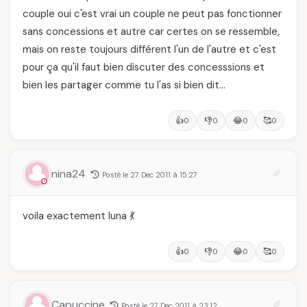
couple oui c'est vrai un couple ne peut pas fonctionner
sans concessions et autre car certes on se ressemble,
mais on reste toujours différent l'un de l'autre et c'est
pour ça qu'il faut bien discuter des concesssions et
bien les partager comme tu l'as si bien dit…
👍
👎
😂
🥰
0
0
0
0
nina24
Posté le 27 Dec 2011 à 15:27
voila exactement luna 💃
👍
👎
😂
🥰
0
0
0
0
Capuccine
Posté le 27 Dec 2011 à 23:12