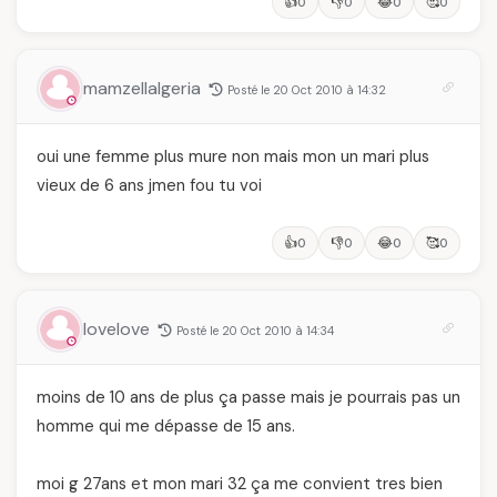
👍
👎
😂
🥰
0
0
0
0
mamzellalgeria
Posté le 20 Oct 2010 à 14:32
oui une femme plus mure non mais mon un mari plus
vieux de 6 ans jmen fou tu voi
👍
👎
😂
🥰
0
0
0
0
lovelove
Posté le 20 Oct 2010 à 14:34
moins de 10 ans de plus ça passe mais je pourrais pas un
homme qui me dépasse de 15 ans.
moi g 27ans et mon mari 32 ça me convient tres bien