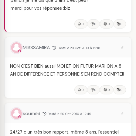
parfois je me dis que 3 ans c'est peu !
merci pour vos réponses :biz
👍
👎
😂
🥰
0
0
0
0
MISSSAMIRA
Posté le 20 Oct 2010 à 12:18
NON C'EST BIEN aussi! MOI ET ON FUTUR MARI ON A 8
AN DE DIFFERENCE ET PERSONNE S'EN REND COMPTE!!
👍
👎
😂
🥰
0
0
0
0
soumi16
Posté le 20 Oct 2010 à 12:49
24/27 c un très bon rapport, même 8 ans, l'essentiel