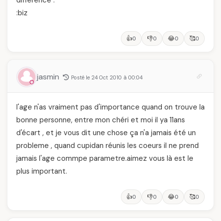
différence .
:biz
👍
👎
😂
🥰
0
0
0
0
jasmin
Posté le 24 Oct 2010 à 00:04
l'age n'as vraiment pas d'importance quand on trouve la
bonne personne, entre mon chéri et moi il ya 11ans
d'écart , et je vous dit une chose ça n'a jamais été un
probleme , quand cupidan réunis les coeurs il ne prend
jamais l'age commpe parametre.aimez vous là est le
plus important.
👍
👎
😂
🥰
0
0
0
0