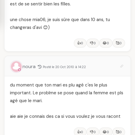
est de se sentir bien les filles.
une chose mia06, je suis sûre que dans 10 ans, tu
changeras d'avi 😊)
👍
👎
😂
🥰
0
0
0
0
noura
Posté le 20 Oct 2010 à 14:22
du moment que ton mari es plu agé c'es le plus
important. Le problme se pose quand la femme est pls
agé que le mari.
aie aïe je connais des ca si vous voulez je vous racont
👍
👎
😂
🥰
0
0
0
0