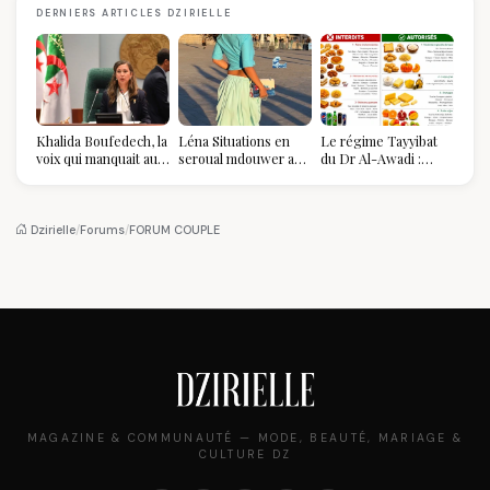
DERNIERS ARTICLES DZIRIELLE
Khalida Boufedech, la
Léna Situations en
Le régime Tayyibat
voix qui manquait au
seroual mdouwer au
du Dr Al-Awadi :
sommet de l'État
Louvre : quand le
pourquoi il a séduit
algérien
pantalon des
des millions de
Algéroises devient la
femmes algériennes,
pièce mode de l'été
et ce que vous devez
Dzirielle
/
Forums
/
FORUM COUPLE
vraiment savoir
MAGAZINE & COMMUNAUTÉ — MODE, BEAUTÉ, MARIAGE &
CULTURE DZ