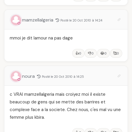
mamzellalgeria
Posté le 20 Oct 2010 à 14:24
mmoi je dit lamour na pas dage
👍
👎
😂
🥰
0
0
0
0
noura
Posté le 20 Oct 2010 à 14:25
c VRAI mamzellalgeria mais croiyez moi il existe
beaucoup de gens qui se mette des barrires et
complexe face a la societe. Chez nous, c'es mal vu une
femme plus kbira.