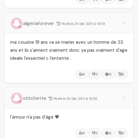
algeriaforever
Posté le 25 Dec 2011 à 14:59
ma cousine 18 ans va se marier avec un homme de 33
ans et ils s'aiment vraiment donc ya pas vraiment d'age
ideale l'essentiel c l'entente .
👍
👎
😂
🥰
0
0
0
0
stitchette
Posté le 25 Dec 2011 à 15:06
l'amour n'a pas d'âge 💖
👍
👎
😂
🥰
0
0
0
0