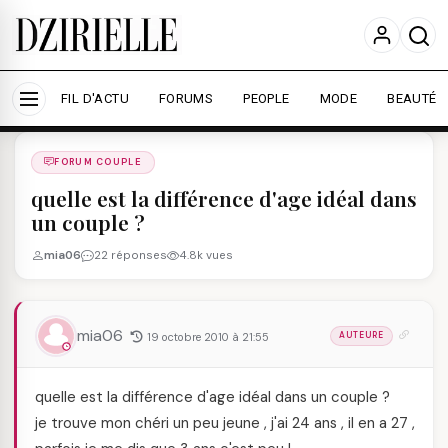
Nous utilisons des cookies pour améliorer votre
expérience et mesurer l'audience.
En savoir plus
Accepter tout
Personnaliser
FIL D'ACTU
FORUMS
PEOPLE
MODE
BEAUTÉ
Forums
/
FORUM COUPLE
/
FORUM COUPLE
quelle est la différence d'age idéal dans
un couple ?
mia06
22 réponses
4.8k vues
mia06
19 octobre 2010 à 21:55
AUTEURE
quelle est la différence d'age idéal dans un couple ?
je trouve mon chéri un peu jeune , j'ai 24 ans , il en a 27 ,