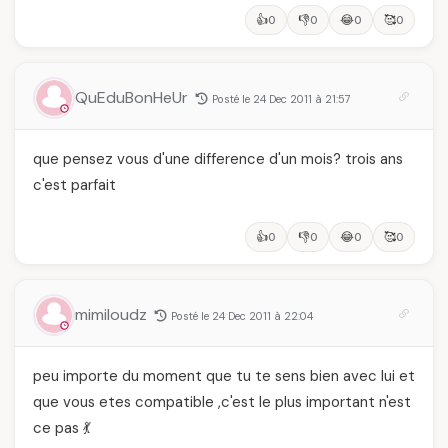
👍
👎
😂
🥰
0
0
0
0
QuEduBonHeUr
Posté le 24 Dec 2011 à 21:57
que pensez vous d'une difference d'un mois? trois ans
c'est parfait
👍
👎
😂
🥰
0
0
0
0
mimiloudz
Posté le 24 Dec 2011 à 22:04
peu importe du moment que tu te sens bien avec lui et
que vous etes compatible ,c'est le plus important n'est
ce pas 💃