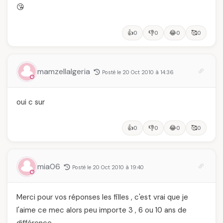
😘
👍
👎
😂
🥰
0
0
0
0
mamzellalgeria
Posté le 20 Oct 2010 à 14:36
oui c sur
👍
👎
😂
🥰
0
0
0
0
mia06
Posté le 20 Oct 2010 à 19:40
Merci pour vos réponses les filles , c'est vrai que je
l'aime ce mec alors peu importe 3 , 6 ou 10 ans de