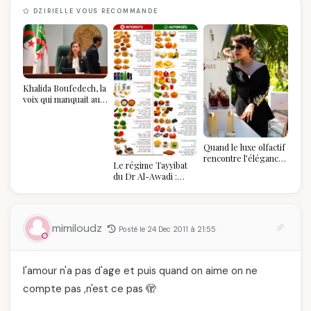
DZIRIELLE VOUS RECOMMANDE
Khalida Boufedech, la
voix qui manquait au
sommet de l'État
algérien
Quand le luxe olfactif
rencontre l’élégance
Le régime Tayyibat
algérienne : une
du Dr Al-Awadi :
célébration de la Fête
pourquoi il a séduit
des Mères hors du
des millions de
temps
femmes algériennes,
et ce que vous devez
mimiloudz
Posté le 24 Dec 2011 à 21:55
vraiment savoir
l'amour n'a pas d'age et puis quand on aime on ne
compte pas ,n'est ce pas 🫣