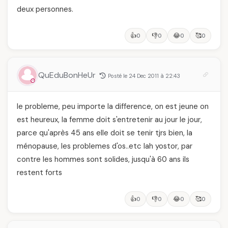
deux personnes.
👍
👎
😂
🥰
0
0
0
0
QuEduBonHeUr
Posté le 24 Dec 2011 à 22:43
le probleme, peu importe la difference, on est jeune on
est heureux, la femme doit s'entretenir au jour le jour,
parce qu'après 45 ans elle doit se tenir tjrs bien, la
ménopause, les problemes d'os..etc lah yostor, par
contre les hommes sont solides, jusqu'à 60 ans ils
restent forts
👍
👎
😂
🥰
0
0
0
0