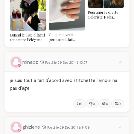
Pourquoi l'experte
Coloriste Nadia
refuse de refaire
votre balayage (et
pourquoi vous allez
Ce que le semi-
Quand le luxe olfactif
l'adorer pour ça)
permanent fait
rencontre l’élégance
réellement à vos
algérienne : une
ongles
célébration de la Fête
des Mères hors du
temps
minadz
Posté le 29 Dec 2011 à 13:57
je suis tout a fait d'acord avec stitchette l'amour na
pas d'age
👍
👎
😂
🥰
0
0
0
0
ghizlene
Posté le 29 Dec 2011 à 14:09