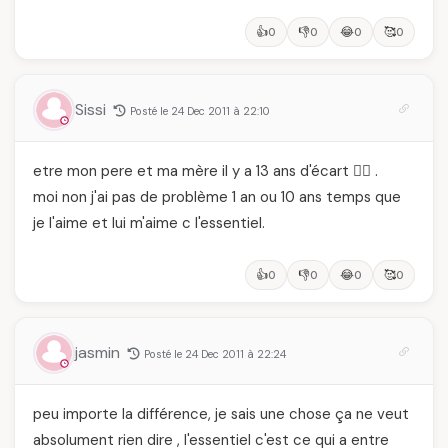
👍
👎
😂
🥰
0
0
0
0
Sissi
Posté le 24 Dec 2011 à 22:10
etre mon pere et ma mère il y a 13 ans d'écart 👰‍♀️ .
moi non j'ai pas de problème 1 an ou 10 ans temps que
je l'aime et lui m'aime c l'essentiel.
👍
👎
😂
🥰
0
0
0
0
jasmin
Posté le 24 Dec 2011 à 22:24
peu importe la différence, je sais une chose ça ne veut
absolument rien dire , l'essentiel c'est ce qui a entre