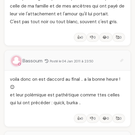
celle de ma famille et de mes ancêtres qui ont payé de
leur vie l'attachement et l'amour qu'il lui portait.
C'est pas tout noir ou tout blanc, souvent c'est gris.
👍
👎
😂
🥰
0
0
0
0
Bassoum
Posté le 04 Jan 2011 à 23:50
voila donc on est daccord au final .. a la bonne heure !
😊
et leur polémique est pathétique comme ttes celles
qui lui ont précéder : quick, burka ..
👍
👎
😂
🥰
0
0
0
0