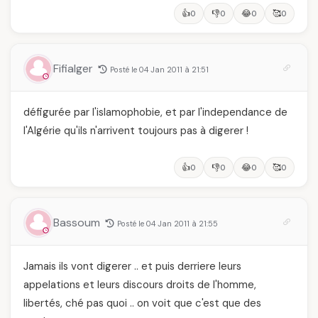
👍
👎
😂
🥰
0
0
0
0
Fifialger
Posté le 04 Jan 2011 à 21:51
défigurée par l'islamophobie, et par l'independance de
l'Algérie qu'ils n'arrivent toujours pas à digerer !
👍
👎
😂
🥰
0
0
0
0
Bassoum
Posté le 04 Jan 2011 à 21:55
Jamais ils vont digerer .. et puis derriere leurs
appelations et leurs discours droits de l'homme,
libertés, ché pas quoi .. on voit que c'est que des