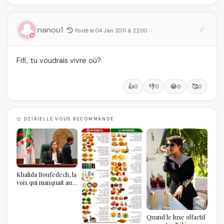
nanou1
Posté le 04 Jan 2011 à 22:00
Fifi, tu voudrais vivre où?
👍
👎
😂
🥰
0
0
0
0
DZIRIELLE VOUS RECOMMANDE
Khalida Boufedech, la
voix qui manquait au
sommet de l'État
algérien
Quand le luxe olfactif