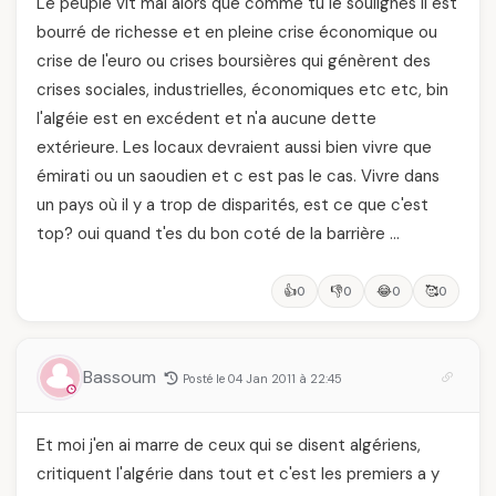
Le peuple vit mal alors que comme tu le soulignes il est
bourré de richesse et en pleine crise économique ou
crise de l'euro ou crises boursières qui génèrent des
crises sociales, industrielles, économiques etc etc, bin
l'algéie est en excédent et n'a aucune dette
extérieure. Les locaux devraient aussi bien vivre que
émirati ou un saoudien et c est pas le cas. Vivre dans
un pays où il y a trop de disparités, est ce que c'est
top? oui quand t'es du bon coté de la barrière …
👍
👎
😂
🥰
0
0
0
0
Bassoum
Posté le 04 Jan 2011 à 22:45
Et moi j'en ai marre de ceux qui se disent algériens,
critiquent l'algérie dans tout et c'est les premiers a y