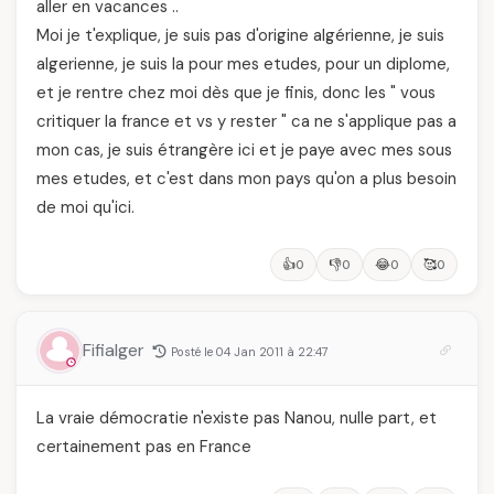
aller en vacances ..
Moi je t'explique, je suis pas d'origine algérienne, je suis
algerienne, je suis la pour mes etudes, pour un diplome,
et je rentre chez moi dès que je finis, donc les " vous
critiquer la france et vs y rester " ca ne s'applique pas a
mon cas, je suis étrangère ici et je paye avec mes sous
mes etudes, et c'est dans mon pays qu'on a plus besoin
de moi qu'ici.
👍
👎
😂
🥰
0
0
0
0
Fifialger
Posté le 04 Jan 2011 à 22:47
La vraie démocratie n'existe pas Nanou, nulle part, et
certainement pas en France