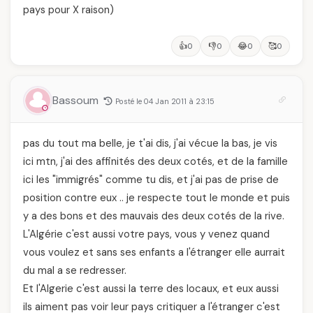
pays pour X raison)
👍
👎
😂
🥰
0
0
0
0
Bassoum
Posté le 04 Jan 2011 à 23:15
pas du tout ma belle, je t'ai dis, j'ai vécue la bas, je vis
ici mtn, j'ai des affinités des deux cotés, et de la famille
ici les "immigrés" comme tu dis, et j'ai pas de prise de
position contre eux .. je respecte tout le monde et puis
y a des bons et des mauvais des deux cotés de la rive.
L'Algérie c'est aussi votre pays, vous y venez quand
vous voulez et sans ses enfants a l'étranger elle aurrait
du mal a se redresser.
Et l'Algerie c'est aussi la terre des locaux, et eux aussi
ils aiment pas voir leur pays critiquer a l'étranger c'est