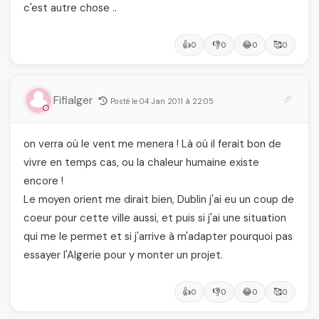
c'est autre chose ..
👍
👎
😂
🥰
0
0
0
0
Fifialger
Posté le 04 Jan 2011 à 22:05
on verra où le vent me menera ! Là où il ferait bon de
vivre en temps cas, ou la chaleur humaine existe
encore !
Le moyen orient me dirait bien, Dublin j'ai eu un coup de
coeur pour cette ville aussi, et puis si j'ai une situation
qui me le permet et si j'arrive à m'adapter pourquoi pas
essayer l'Algerie pour y monter un projet.
👍
👎
😂
🥰
0
0
0
0