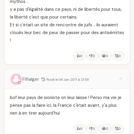
mythos ..
y a pas d'égalité dans ce pays, ni de libertés pour tous,
la liberté c'est que pour certains.
Et si c'etait un site de rencontre de juifs .. ils auraient
cloués leur bec de peur de passer pour des antisémites
!
👍
👎
😂
🥰
0
0
0
0
Fifialger
Posté le 04 Jan 2011 à 21:58
bof leur pays de sioniste on leur laisse ! Perso ma vie je
pense pas la faire ici, la France c'était avant, y'a plus
rien à en tirer aujourd'hui
👍
👎
😂
🥰
0
0
0
0