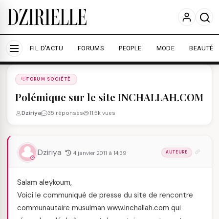
Nous utilisons des cookies pour améliorer votre
expérience et mesurer l'audience.
En savoir plus
Accepter tout
Personnaliser
FIL D'ACTU
FORUMS
PEOPLE
MODE
BEAUTÉ
Forums
/
FORUM SOCIéTé
/
FORUM SOCIÉTÉ
Polémique sur le site INCHALLAH.COM
Dziriya
35 réponses
11.5k vues
Dziriya
4 janvier 2011 à 14:39
AUTEURE
Salam aleykoum,
Voici le communiqué de presse du site de rencontre
communautaire musulman www.Inchallah.com qui