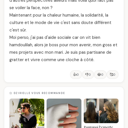
d'autres perspectives ailleurs mais voilà quoi faut pas
se voiler la face, non ?
Maintenant pour la chaleur humaine, la solidarité, la
culture et le mode de vie c'est sans doute différent
c'est sûr.
Moi perso, j'ai pas d'aide sociale car on vit bien
hamdoulilah, alors je boss pour mon avenir, mon goss et
mes projets avec mon mari. Je suis pas partisane de
gratter et vivre comme une cloche à côté.
👍
👎
😂
🥰
0
0
0
0
DZIRIELLE VOUS RECOMMANDE
Pourquoi l'experte