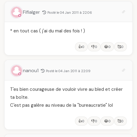
Fifialger
Posté le 04 Jan 2011 à 22:06
* en tout cas ( j'ai du mal des fois ! )
👍
👎
😂
🥰
0
0
0
0
nanou1
Posté le 04 Jan 2011 à 22:09
T'es bien courageuse de vouloir vivre au bled et créer
ta boîte.
C'est pas galère au niveau de la "bureaucratie" lol
👍
👎
😂
🥰
0
0
0
0