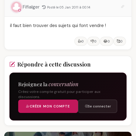
Fifialger
Posté le 05 Jan 2011 à 00:14
il faut bien trouver des sujets qui font vendre !
👍
👎
😂
🥰
0
0
0
0
Répondre à cette discussion
Rejoignez la
conversation
Créez votre compte gratuit pour participer aux
discussions.
CRÉER MON COMPTE
Se connecter