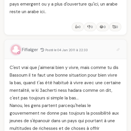
pays emergent ou y a plus d'ouverture qu'ici, un arabe
reste un arabe ici..
👍
👎
😂
🥰
0
0
0
0
Fifialger
Posté le 04 Jan 2011 à 22:33
C'est vrai que j'aimerai bien y vivre, mais comme tu dis
Bassoum il te faut une bonne situation pour bien vivre
la bas, quand t'as été habitué à vivre avec une certaine
mentalité, w ki 3acherti ness hadara comme on dit,
c'est pas toujours si simple la bas…
Nanou, les gens partent parcequ'helas le
gouvernement ne donne pas toujours la possibilité aux
jeunes de s'épanouir dans un pays qui pourtant à une
multitudes de richesses et de choses à offrir