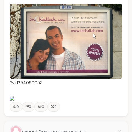
?v=1294090053
👍
👎
😂
🥰
0
0
0
0
nanou1
Posté le 04 Jan 2011 à 14:57