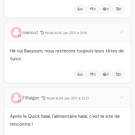
👍
👎
😂
🥰
0
0
0
0
nanou1
Posté le 04 Jan 2011 à 21:18
Hé oui Bassoum, nous resterons toujours leurs têtes de
turcs
👍
👎
😂
🥰
0
0
0
0
Fifialger
Posté le 04 Jan 2011 à 21:27
Après le Quick halal, l'alimentaire halal, c'est le site de
rencontre !