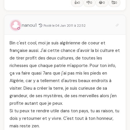
👍
👎
😂
🥰
0
0
0
0
nanou1
Posté le 04 Jan 2011 à 22:52
Bin c'est cool, moi je suis algérienne de coeur et
française aussi. J'ai cette chance d'avoir la bi culture et
de tirer profit des deux cultures, de toutes les
richesses que chaque patrie m'apporte. Pour ton info,
ça va faire quasi 7ans que j'ai pas mis les pieds en
Algérie, car y a tellement d'autres beaux endroits à
visiter. Dieu a créer la terre, je suis curieuse de sa
grandeur, de ses mystères, de ses merveilles alors j'en
profite autant que je peux.
Si tu peux te rendre utile dans ton pays, tu as raison, tu
dois y retourner et y vivre. C'est tout à ton honneur,
mais reste zen.