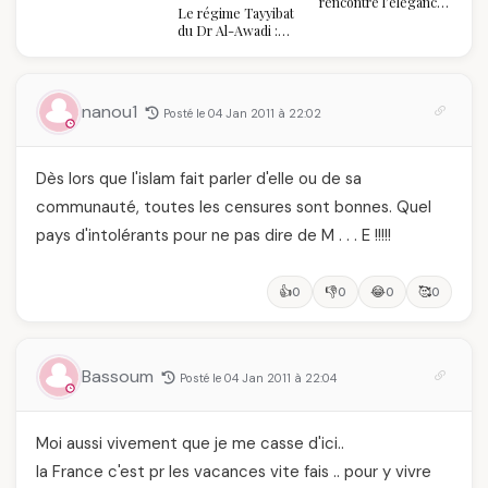
rencontre l’élégance
Le régime Tayyibat
algérienne : une
du Dr Al-Awadi :
célébration de la Fête
pourquoi il a séduit
des Mères hors du
des millions de
temps
femmes algériennes,
et ce que vous devez
nanou1
Posté le 04 Jan 2011 à 22:02
vraiment savoir
Dès lors que l'islam fait parler d'elle ou de sa
communauté, toutes les censures sont bonnes. Quel
pays d'intolérants pour ne pas dire de M . . . E !!!!!
👍
👎
😂
🥰
0
0
0
0
Bassoum
Posté le 04 Jan 2011 à 22:04
Moi aussi vivement que je me casse d'ici..
la France c'est pr les vacances vite fais .. pour y vivre