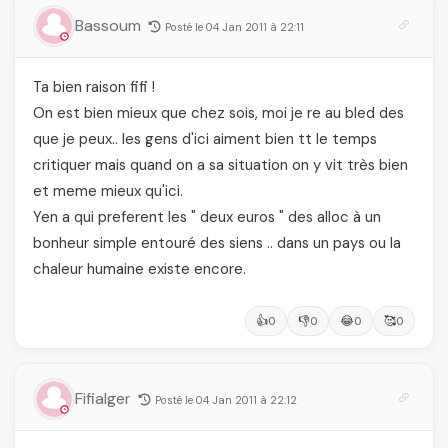
Bassoum
Posté le 04 Jan 2011 à 22:11
Ta bien raison fifi !
On est bien mieux que chez sois, moi je re au bled des
que je peux.. les gens d'ici aiment bien tt le temps
critiquer mais quand on a sa situation on y vit très bien
et meme mieux qu'ici.
Yen a qui preferent les " deux euros " des alloc à un
bonheur simple entouré des siens .. dans un pays ou la
chaleur humaine existe encore.
👍
👎
😂
🥰
0
0
0
0
Fifialger
Posté le 04 Jan 2011 à 22:12