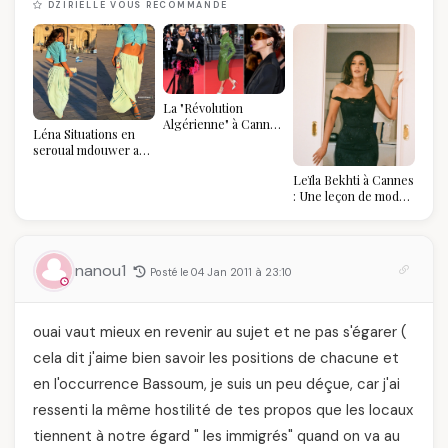
DZIRIELLE VOUS RECOMMANDE
La "Révolution
Algérienne" à Cannes
Léna Situations en
2026 : Au-delà du
seroual mdouwer au
glamour, l'affirmation
Louvre : quand le
souveraine
Leïla Bekhti à Cannes
pantalon des
: Une leçon de mode
Algéroises devient la
vintage,
pièce mode de l'été
d'engagement et de
transmission
nanou1
Posté le 04 Jan 2011 à 23:10
ouai vaut mieux en revenir au sujet et ne pas s'égarer (
cela dit j'aime bien savoir les positions de chacune et
en l'occurrence Bassoum, je suis un peu déçue, car j'ai
ressenti la même hostilité de tes propos que les locaux
tiennent à notre égard " les immigrés" quand on va au