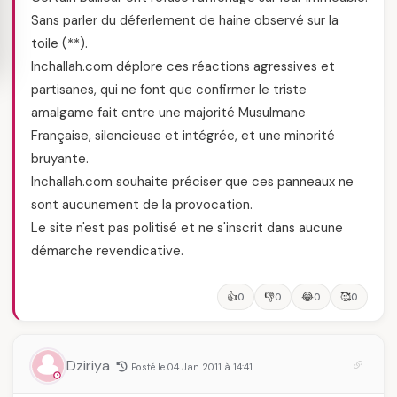
Sans parler du déferlement de haine observé sur la
toile (**).
Inchallah.com déplore ces réactions agressives et
partisanes, qui ne font que confirmer le triste
amalgame fait entre une majorité Musulmane
Française, silencieuse et intégrée, et une minorité
bruyante.
Inchallah.com souhaite préciser que ces panneaux ne
sont aucunement de la provocation.
Le site n'est pas politisé et ne s'inscrit dans aucune
démarche revendicative.
👍
👎
😂
🥰
0
0
0
0
Dziriya
Posté le 04 Jan 2011 à 14:41