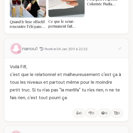
Coloriste Nadia
refuse de refaire
votre balayage (et
pourquoi vous allez
Ce que le semi-
Quand le luxe olfactif
l'adorer pour ça)
permanent fait
rencontre l’élégance
réellement à vos
algérienne : une
ongles
célébration de la Fête
des Mères hors du
temps
nanou1
Posté le 04 Jan 2011 à 22:22
Voilà Fifi,
c'est que le relationnel et malheureusement c'est ça à
tous les niveaux et partout même pour le moindre
petit truc. Si tu n'as pas "la merlifa" tu n'es rien, n ne te
fais rien, c'est tout pourri ça.
👍
👎
😂
🥰
0
0
0
0