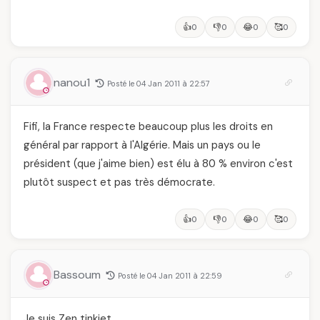
👍
👎
😂
🥰
0
0
0
0
nanou1
Posté le 04 Jan 2011 à 22:57
Fifi, la France respecte beaucoup plus les droits en
général par rapport à l'Algérie. Mais un pays ou le
président (que j'aime bien) est élu à 80 % environ c'est
plutôt suspect et pas très démocrate.
👍
👎
😂
🥰
0
0
0
0
Bassoum
Posté le 04 Jan 2011 à 22:59
Je suis Zen tinkiet,