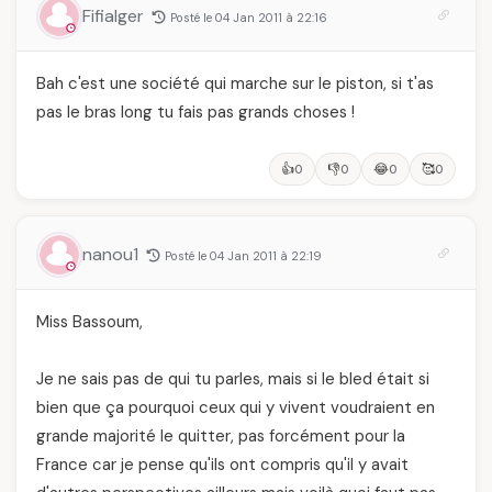
Fifialger
Posté le 04 Jan 2011 à 22:16
Bah c'est une société qui marche sur le piston, si t'as
pas le bras long tu fais pas grands choses !
👍
👎
😂
🥰
0
0
0
0
nanou1
Posté le 04 Jan 2011 à 22:19
Miss Bassoum,
Je ne sais pas de qui tu parles, mais si le bled était si
bien que ça pourquoi ceux qui y vivent voudraient en
grande majorité le quitter, pas forcément pour la
France car je pense qu'ils ont compris qu'il y avait