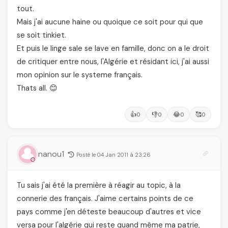
tout.
Mais j'ai aucune haine ou quoique ce soit pour qui que
se soit tinkiet.
Et puis le linge sale se lave en famille, donc on a le droit
de critiquer entre nous, l'Algérie et résidant ici, j'ai aussi
mon opinion sur le systeme français.
Thats all. 😊
👍
👎
😂
🥰
0
0
0
0
nanou1
Posté le 04 Jan 2011 à 23:26
Tu sais j'ai été la première à réagir au topic, à la
connerie des français. J'aime certains points de ce
pays comme j'en déteste beaucoup d'autres et vice
versa pour l'algérie qui reste quand même ma patrie,