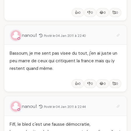
👍
👎
😂
🥰
0
0
0
0
nanou1
Posté le 04 Jan 2011 à 22:40
Bassoum, je me sent pas visee du tout, j'en ai juste un
peu marre de ceux qui critiquent la france mais qu iy
restent quand même.
👍
👎
😂
🥰
0
0
0
0
nanou1
Posté le 04 Jan 2011 à 22:44
Fifi, le bled c'est une fausse démocratie,