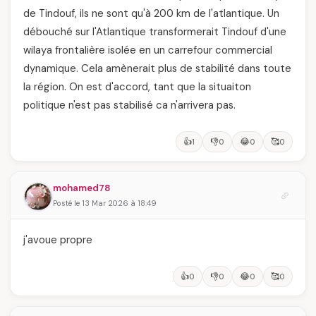
de Tindouf, ils ne sont qu'à 200 km de l'atlantique. Un
débouché sur l'Atlantique transformerait Tindouf d'une
wilaya frontalière isolée en un carrefour commercial
dynamique. Cela amènerait plus de stabilité dans toute
la région. On est d'accord, tant que la situaiton
politique n'est pas stabilisé ca n'arrivera pas.
👍
👎
😂
🥰
1
0
0
0
mohamed78
Posté le 13 Mar 2026 à 18:49
j'avoue propre
👍
👎
😂
🥰
0
0
0
0