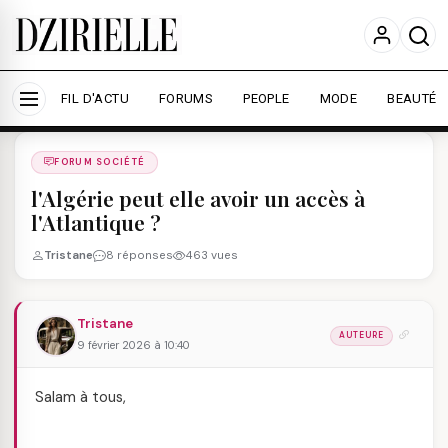
Nous utilisons des cookies pour améliorer votre
expérience et mesurer l'audience.
En savoir plus
Accepter tout
Personnaliser
FIL D'ACTU
FORUMS
PEOPLE
MODE
BEAUTÉ
Forums
/
FORUM SOCIéTé
/
FORUM SOCIÉTÉ
l'Algérie peut elle avoir un accès à
l'Atlantique ?
Tristane
8 réponses
463 vues
Tristane
AUTEURE
9 février 2026 à 10:40
Salam à tous,