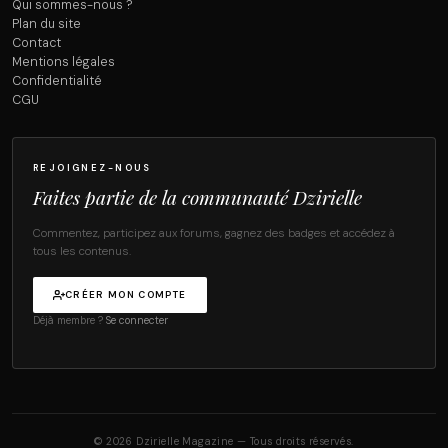
Qui sommes-nous ?
Plan du site
Contact
Mentions légales
Confidentialité
CGU
REJOIGNEZ-NOUS
Faites partie de la communauté Dzirielle
Commentez, participez aux forums, gagnez des badges et accédez à
tous les contenus.
CRÉER MON COMPTE
Déjà membre ?
Se connecter
© 2026 Dzirielle Magazine — Tous droits réservés.