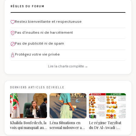
RÈGLES DU FORUM
Restez bienveillante et respectueuse
Pas d'insultes ni de harcèlement
Pas de publicité ni de spam
Protégez votre vie privée
Lire la charte complète →
DERNIERS ARTICLES DZIRIELLE
Khalida Boufedech, la
Léna Situations en
Le régime Tayyibat
voix qui manquait au
seroual mdouwer au
du Dr Al-Awadi :
sommet de l'État
Louvre : quand le
pourquoi il a séduit