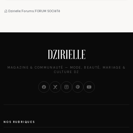
algérien
pantalon des
des millions de
Algéroises devient la
femmes algériennes,
pièce mode de l'été
et ce que vous devez
Dzirielle
/
Forums
/
FORUM SOCIéTé
vraiment savoir
MAGAZINE & COMMUNAUTÉ — MODE, BEAUTÉ, MARIAGE &
CULTURE DZ
NOS RUBRIQUES