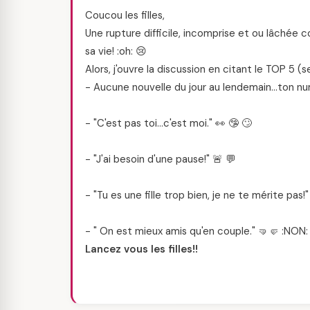
Coucou les filles,
Une rupture difficile, incomprise et ou lâchée
sa vie! :oh: 😢
Alors, j'ouvre la discussion en citant le TOP 5 (s
- Aucune nouvelle du jour au lendemain…ton numér
- "C'est pas toi…c'est moi." 👀 🤥 🙄
- "J'ai besoin d'une pause!" 🚨 💬
- "Tu es une fille trop bien, je ne te mérite pas!"
- " On est mieux amis qu'en couple." 🤜🤛 :NON:
Lancez vous les filles!!