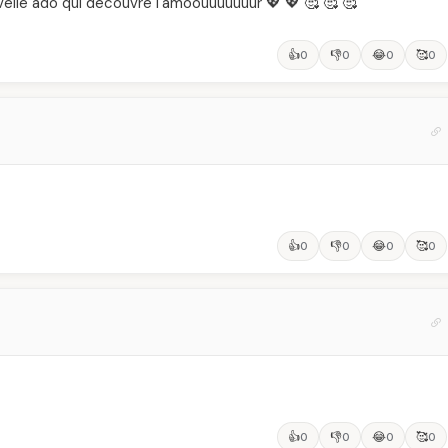
velle ado qui decouvre l'amoouuuuuuur 💖 💖 🥰 🥰 🥰
👍
👎
😂
🥰
0
0
0
0
👍
👎
😂
🥰
0
0
0
0
👍
👎
😂
🥰
0
0
0
0