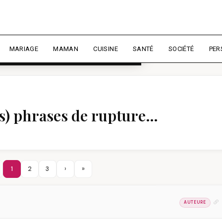
rience et mesurer l'audience.
En
liser
MARIAGE
MAMAN
CUISINE
SANTÉ
SOCIÉTÉ
PER
ues) phrases de rupture…
1
2
3
›
»
AUTEURE