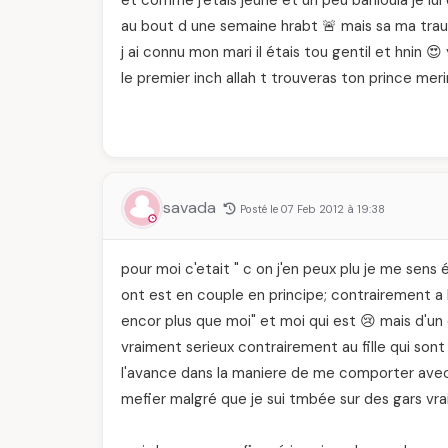
et comme j'étais jeune et un peu bahloula je lui 
au bout d une semaine hrabt 🚨 mais sa ma trau
j ai connu mon mari il étais tou gentil et hnin 😍
le premier inch allah t trouveras ton prince meri
savada
Posté le 07 Feb 2012 à 19:38
pour moi c'etait " c on j'en peux plu je me sen
ont est en couple en principe; contrairement a l
encor plus que moi" et moi qui est 😢 mais d'un 
vraiment serieux contrairement au fille qui son
l'avance dans la maniere de me comporter avec l
mefier malgré que je sui tmbée sur des gars vr