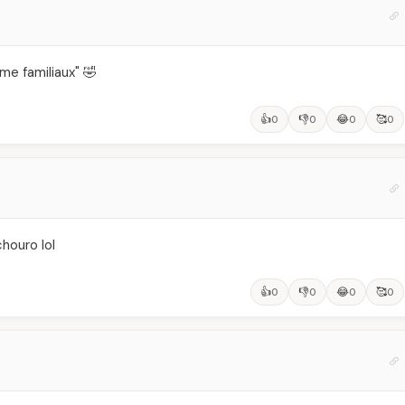
me familiaux" 🤣
👍
👎
😂
🥰
0
0
0
0
chouro lol
👍
👎
😂
🥰
0
0
0
0