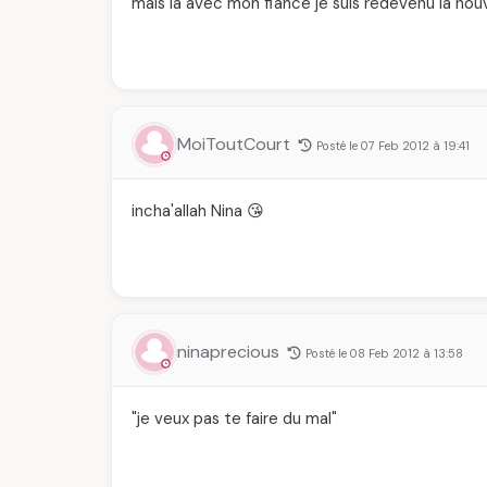
mais la avec mon fiancé je suis redevenu la nou
MoiToutCourt
Posté le 07 Feb 2012 à 19:41
incha'allah Nina 😘
ninaprecious
Posté le 08 Feb 2012 à 13:58
"je veux pas te faire du mal"