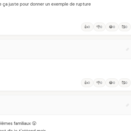
é de ça juste pour donner un exemple de rupture
👍
👎
😂
🥰
0
0
0
0
👍
👎
😂
🥰
0
0
0
0
oblèmes familiaux 😤