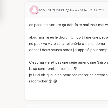
MoiToutCourt
Posté le 07 Feb 2012 à 17:12
on parle de rupture ça doit faire mal mais moi wel
alors moi j'ai eu le droit : "On doit faire une paus
ne peux va vivre sans toi chérie et le lendemai
conne) deux heures après j'ai appelé pour rompr
C'est ma vie et pas une série américaine Saison1 f
ils se sont remis ensemble 💖
je lui ai dit que je ne peux pas rester en atten
raccrocher 😢 😢