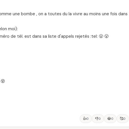
 comme une bombe , on a toutes du la vivre au moins une fois dans
elon moi):
o de tél. est dans sa liste d'appels rejetés :tel: 😤 😤
 😵
👍
👎
😂
🥰
0
0
0
0