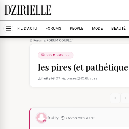
Nous utilisons des cookies pour améliorer votre expé
savoir plus
Accepter tout
Personna
FIL D'ACTU
FORUMS
PEOPLE
MODE
BEAUTÉ
Forums
/
FORUM COUPLE
/
FORUM COUPLE
les pires (et pathétiq
fruity
107 réponses
10.6k vues
«
‹
fruity
7 février 2012 à 17:01