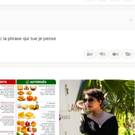
 c la phrase qui tue je pense
👍
👎
😂
🥰
0
0
0
0