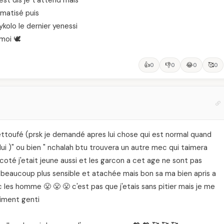
est dis je t'attend mais
matisé puis
 ykolo le dernier yenessi
moi 🕊️
👍
👎
😂
🥰
0
0
0
0
s éttoufé (prsk je demandé apres lui chose qui est normal quand
ui )" ou bien " nchalah btu trouvera un autre mec qui taimera
coté j'etait jeune aussi et les garcon a cet age ne sont pas
t beaucoup plus sensible et atachée mais bon sa ma bien apris a
es homme 😤 😤 😤 c'est pas que j'etais sans pitier mais je me
aiment genti