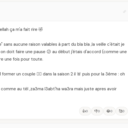
lah ça m'a fait rire 🤣
e" sans aucune raison valables à part du bla bla ,la veille c'était je
n on doit faire une pause 😕 au début j'étais d'accord (comme une
e une fois pour toute.
ormer un couple 👰‍♀️ dans la saison 2 il 🚨 puis pour la 3éme : oh
te comme au tél ,za3ma l3abt'ha wa3ra mais juste apres avoir
👍
👎
😂
🥰
0
0
0
0