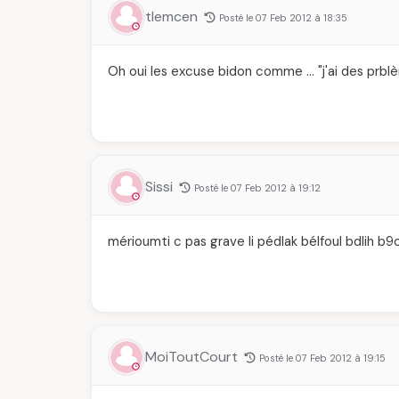
tlemcen
Posté le 07 Feb 2012 à 18:35
Oh oui les excuse bidon comme … "j'ai des prblè
Sissi
Posté le 07 Feb 2012 à 19:12
mérioumti c pas grave li pédlak bélfoul bdlih b9
MoiToutCourt
Posté le 07 Feb 2012 à 19:15