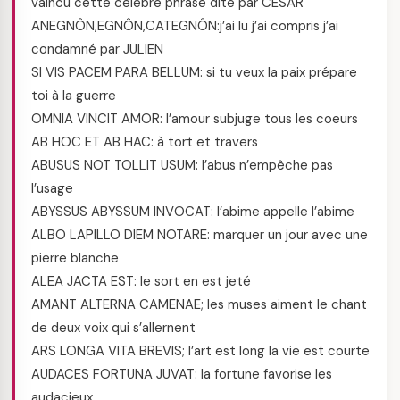
vaincu cette célèbre phrase dite par CESAR
ANEGNÔN,EGNÔN,CATEGNÔN:j’ai lu j’ai compris j’ai
condamné par JULIEN
SI VIS PACEM PARA BELLUM: si tu veux la paix prépare
toi à la guerre
OMNIA VINCIT AMOR: l’amour subjuge tous les coeurs
AB HOC ET AB HAC: à tort et travers
ABUSUS NOT TOLLIT USUM: l’abus n’empêche pas
l’usage
ABYSSUS ABYSSUM INVOCAT: l’abime appelle l’abime
ALBO LAPILLO DIEM NOTARE: marquer un jour avec une
pierre blanche
ALEA JACTA EST: le sort en est jeté
AMANT ALTERNA CAMENAE; les muses aiment le chant
de deux voix qui s’allernent
ARS LONGA VITA BREVIS; l’art est long la vie est courte
AUDACES FORTUNA JUVAT: la fortune favorise les
audacieux