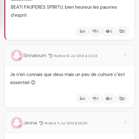
BEATI PAUPERES SPIRITU; bien heureux les pauvres
d’esprit
👍
👎
😂
🥰
0
0
0
0
Sirinaloum
Posté le 10 Jul 2014 à 23:33
Je n’en connais que deux mais un peu de culture c’est
essentiel 😊
👍
👎
😂
🥰
0
0
0
0
Jenna
Posté le 11 Jul 2014 à 06:00