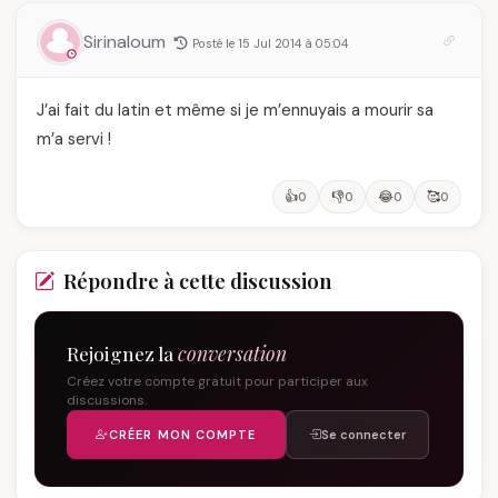
Sirinaloum
Posté le 15 Jul 2014 à 05:04
J’ai fait du latin et même si je m’ennuyais a mourir sa
m’a servi !
👍
👎
😂
🥰
0
0
0
0
Répondre à cette discussion
Rejoignez la
conversation
Créez votre compte gratuit pour participer aux
discussions.
CRÉER MON COMPTE
Se connecter