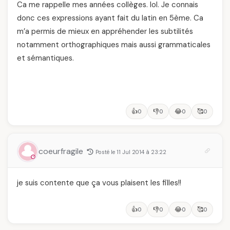
Ca me rappelle mes années collèges. lol. Je connais
donc ces expressions ayant fait du latin en 5ème. Ca
m’a permis de mieux en appréhender les subtilités
notamment orthographiques mais aussi grammaticales
et sémantiques.
👍
👎
😂
🥰
0
0
0
0
coeurfragile
Posté le 11 Jul 2014 à 23:22
je suis contente que ça vous plaisent les filles!!
👍
👎
😂
🥰
0
0
0
0