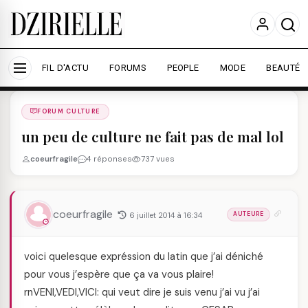
Nous utilisons des cookies pour améliorer votre
expérience et mesurer l'audience.
En savoir plus
Accepter tout
Personnaliser
FIL D'ACTU
FORUMS
PEOPLE
MODE
BEAUTÉ
Forums
/
FORUM CULTURE
/
FORUM CULTURE
un peu de culture ne fait pas de mal lol
coeurfragile
4 réponses
737 vues
coeurfragile
6 juillet 2014 à 16:34
AUTEURE
voici quelesque expréssion du latin que j’ai déniché
pour vous j’espère que ça va vous plaire!
rnVENI,VEDI,VICI: qui veut dire je suis venu j’ai vu j’ai