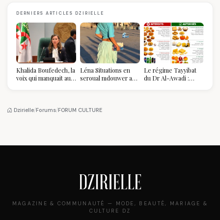
DERNIERS ARTICLES DZIRIELLE
Khalida Boufedech, la
Léna Situations en
Le régime Tayyibat
voix qui manquait au
seroual mdouwer au
du Dr Al-Awadi :
sommet de l'État
Louvre : quand le
pourquoi il a séduit
algérien
pantalon des
des millions de
Algéroises devient la
femmes algériennes,
pièce mode de l'été
et ce que vous devez
Dzirielle
/
Forums
/
FORUM CULTURE
vraiment savoir
MAGAZINE & COMMUNAUTÉ — MODE, BEAUTÉ, MARIAGE &
CULTURE DZ