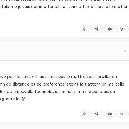
l'alarme je suis comme toi tahira j'aiiiiime tardé alors je le met en
👍
👎
😂
🥰
0
0
0
0
ive pour la santer il faut surtt pas le mettre sous loreiller on
n de distance et de preference eteint fait attention ma belle
t de c nouvelle technologie sur nous, mais je parlerais du
guerre lol 🫣
👍
👎
😂
🥰
0
0
0
0