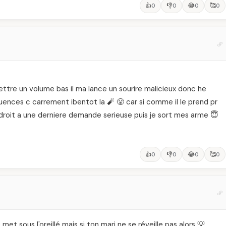
👍
👎
😂
🥰
0
0
0
0
mettre un volume bas il ma lance un sourire malicieux donc he
quences c carrement ibentot la 🧨 😤 car si comme il le prend pr
 droit a une derniere demande serieuse puis je sort mes arme 😇
👍
👎
😂
🥰
0
0
0
0
e met sous l'oreillé mais si ton mari ne se réveille pas alors 💡