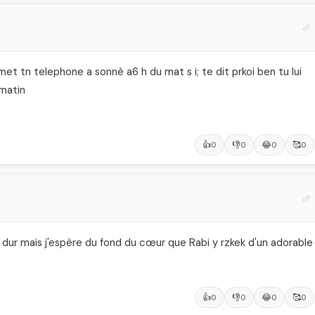
met tn telephone a sonnè a6 h du mat s i; te dit prkoi ben tu lui
 matin
👍
👎
😂
🥰
0
0
0
0
dur mais j'espère du fond du cœur que Rabi y rzkek d'un adorable
👍
👎
😂
🥰
0
0
0
0