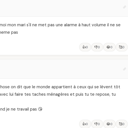
moi mon mari s'il ne met pas une alarme à haut volume il ne se
a meme pas
👍
👎
😂
🥰
0
0
0
0
hose on dit que le monde appartient à ceux qui se lèvent tôt
 avec lui faire tes taches ménagères et puis tu te repose, tu
nd je ne travail pas 😘
👍
👎
😂
🥰
0
0
0
0