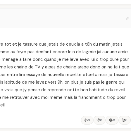
e tot et je tassure que jetais de ceux la a t6h du matin jetais
mme au foyer pas denfant encore loin de lagerie jai aucune amie
 de menage a faire donc quand je me leve avec lui c trop dure pour
meme les chaine de TV y a pas de chaine arabe donc on ne fait que
per entre lire essaye de nouvelle recette etcetc mais je tassure
s labitude de me levez vers 9h, on plus je suis pas le genre qui
i nn c vrais que jy pense de reprende cette bon habitude du reveil
aime me retrouver avec moi meme mais la franchment c trop pour
eil
👍
👎
😂
🥰
0
0
0
0