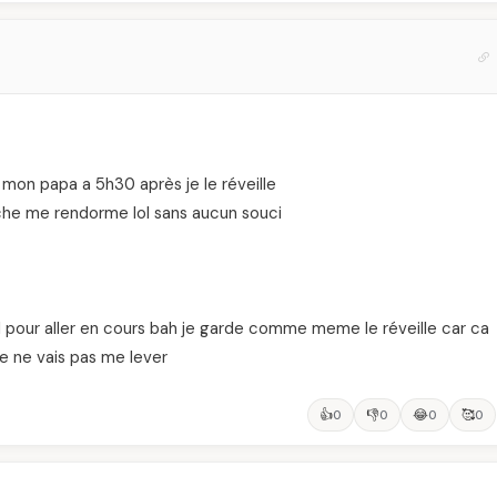
 mon papa a 5h30 après je le réveille
he me rendorme lol sans aucun souci
H pour aller en cours bah je garde comme meme le réveille car ca
je ne vais pas me lever
👍
👎
😂
🥰
0
0
0
0