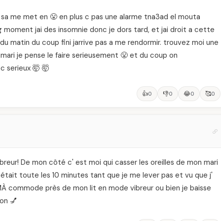
 sa me met en 😤 en plus c pas une alarme tna3ad el mouta
 moment jai des insomnie donc je dors tard, et jai droit a cette
 du matin du coup fini jarrive pas a me rendormir. trouvez moi une
 mari je pense le faire serieusement 😤 et du coup on
c serieux 🤯 🤯
👍
👎
😂
🥰
0
0
0
0
vibreur! De mon côté c' est moi qui casser les oreilles de mon mari
épétait toute les 10 minutes tant que je me lever pas et vu que j'
r MÀ commode près de mon lit en mode vibreur ou bien je baisse
ion 💅