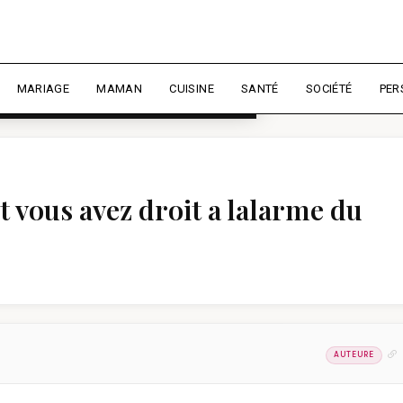
rience et mesurer l'audience.
En
liser
MARIAGE
MAMAN
CUISINE
SANTÉ
SOCIÉTÉ
PER
et vous avez droit a lalarme du
AUTEURE