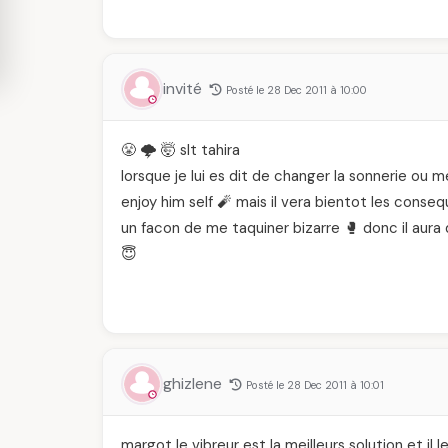
invité
Posté le 28 Dec 2011 à 10:00
😤 🌩️ 🤯 slt tahira
lorsque je lui es dit de changer la sonnerie ou 
enjoy him self 🧨 mais il vera bientot les conse
un facon de me taquiner bizarre 🥊 donc il aura
😇
ghizlene
Posté le 28 Dec 2011 à 10:01
margot le vibreur est la meilleurs solution et il l