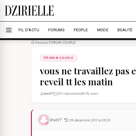
Nous utilisons des cookies pour améliorer votre expé
savoir plus
Accepter tout
Personna
FIL D'ACTU
FORUMS
PEOPLE
MODE
BEAUTÉ
Forums
/
FORUM COUPLE
/
FORUM COUPLE
vous ne travaillez pas 
reveil tt les matin
invit?
20 réponses
1.1k vues
invit?
28 décembre 2011 à 08:33