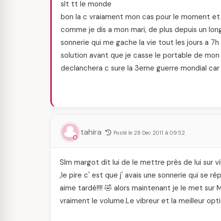
slt tt le monde
bon la c vraiament mon cas pour le moment et
comme je dis a mon mari, de plus depuis un long
sonnerie qui me gache la vie tout les jours a 7h
solution avant que je casse le portable de mon
declanchera c sure la 3eme guerre mondial car 
tahira
Posté le 28 Dec 2011 à 09:52
Slm margot dit lui de le mettre près de lui sur 
,le pire c' est que j' avais une sonnerie qui se r
aime tardé!!!! 🤣 alors maintenant je le met su
vraiment le volume.Le vibreur et la meilleur opt