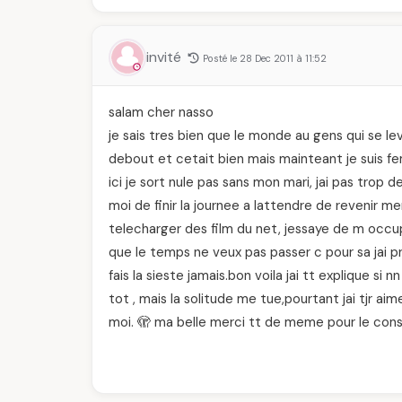
invité
Posté le 28 Dec 2011 à 11:52
salam cher nasso
je sais tres bien que le monde au gens qui se lev
debout et cetait bien mais mainteant je suis fe
ici je sort nule pas sans mon mari, jai pas trop
moi de finir la journee a lattendre de revenir 
telecharger des film du net, jessaye de m occu
que le temps ne veux pas passer c pour sa jai pri
fais la sieste jamais.bon voila jai tt explique s
tot , mais la solitude me tue,pourtant jai tjr 
moi. 🫣 ma belle merci tt de meme pour le cons