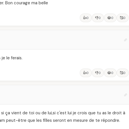
der. Bon courage ma belle
👍
👎
😂
🥰
0
0
0
0
je le ferais.
👍
👎
😂
🥰
0
0
0
0
ça vient de toi ou de lui,si c'est lui je crois que tu as le droit à
a3lam peut-être que les filles seront en mesure de te répondre.