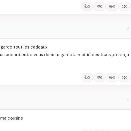
👍
👎
😂
🥰
0
0
0
0
tu garde tout les cadeaux
ait un accord entre vous deux tu garde la moitié des trucs ,c'est ça
👍
👎
😂
🥰
0
0
0
0
e ma cousine