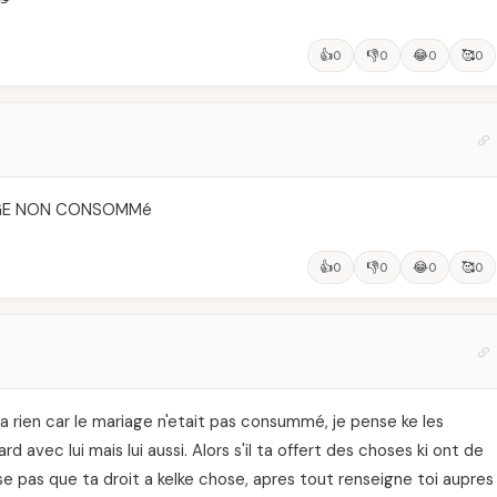
👍
👎
😂
🥰
0
0
0
0
IAGE NON CONSOMMé
👍
👎
😂
🥰
0
0
0
0
t a rien car le mariage n'etait pas consummé, je pense ke les
rd avec lui mais lui aussi. Alors s'il ta offert des choses ki ont de
 pense pas que ta droit a kelke chose, apres tout renseigne toi aupres