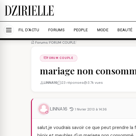
Nous utilisons des cookies pour améliorer votre expé
savoir plus
Accepter tout
Personna
FIL D'ACTU
FORUMS
PEOPLE
MODE
BEAUTÉ
Forums
/
FORUM COUPLE
/
FORUM COUPLE
mariage non consom
LINNA16
23 réponses
3.7k vues
LINNA16
1 février 2013 à 14:36
salut,je voudrais savoir ce que peut prendre
bijoix et meubles d'un mariage non consommé. 