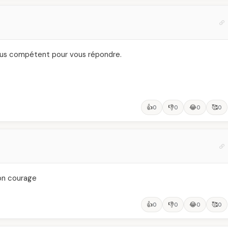
t plus compétent pour vous répondre.
👍
👎
😂
🥰
0
0
0
0
bon courage
👍
👎
😂
🥰
0
0
0
0