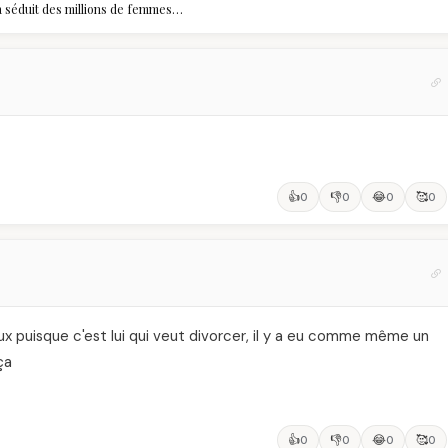
 a séduit des millions de femmes
, et ce que vous devez vraiment
👍
👎
😂
🥰
0
0
0
0
x puisque c'est lui qui veut divorcer, il y a eu comme même un
ça
👍
👎
😂
🥰
0
0
0
0