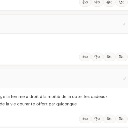
👍
👎
😂
🥰
0
0
0
0
👍
👎
😂
🥰
0
0
0
0
age la femme a droit à la moitié de la dote…les cadeaux
e la vie courante offert par quiconque
👍
👎
😂
🥰
0
0
0
0