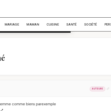
rience et mesurer l'audience.
En
liser
MARIAGE
MAMAN
CUISINE
SANTÉ
SOCIÉTÉ
PER
mé
AUTEURE
 la femme comme biens parexemple
💅