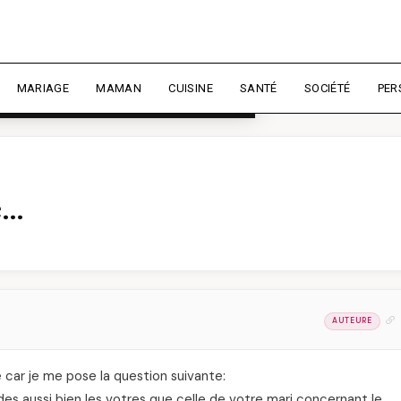
rience et mesurer l'audience.
En
liser
MARIAGE
MAMAN
CUISINE
SANTÉ
SOCIÉTÉ
PER
e…
AUTEURE
ite car je me pose la question suivante:
s aussi bien les votres que celle de votre mari concernant le