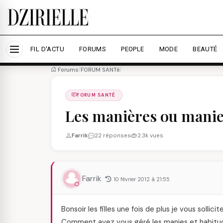
Nous utilisons des cookies pour améliorer votre expé
savoir plus
Accepter tout
Personna
FIL D'ACTU
FORUMS
PEOPLE
MODE
BEAUTÉ
Forums
/
FORUM SANTé
/
FORUM SANTÉ
Les manières ou mani
Farrik
22 réponses
2.3k vues
Farrik
10 février 2012 à 21:55
Bonsoir les filles une fois de plus je vous sollic
Comment avez vous géré les manies et habitude