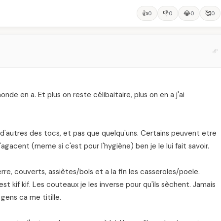
👍
👎
😂
🥰
0
0
0
0
nde en a. Et plus on reste célibaitaire, plus on en a j'ai
ai d'autres des tocs, et pas que quelqu'uns. Certains peuvent etre
gacent (meme si c'est pour l'hygiène) ben je le lui fait savoir.
erre, couverts, assiètes/bols et a la fin les casseroles/poele.
t kif kif. Les couteaux je les inverse pour qu'ils sèchent. Jamais
gens ca me titille.