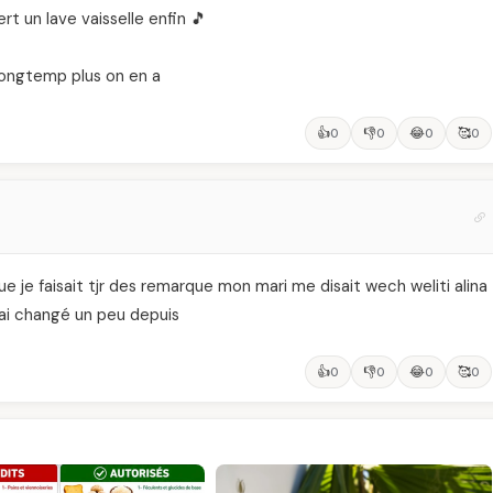
ert un lave vaisselle enfin 🎵
 longtemp plus on en a
👍
👎
😂
🥰
0
0
0
0
ue je faisait tjr des remarque mon mari me disait wech weliti alina
ai changé un peu depuis
👍
👎
😂
🥰
0
0
0
0