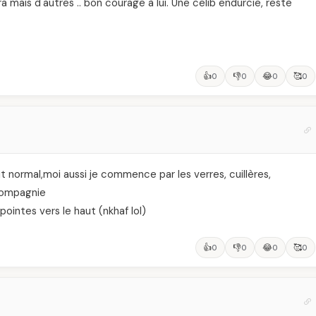
mais d'autres .. bon courage à lui. Une celib endurcie, reste
👍
👎
😂
🥰
0
0
0
0
t normal,moi aussi je commence par les verres, cuillères,
 compagnie
pointes vers le haut (nkhaf lol)
👍
👎
😂
🥰
0
0
0
0