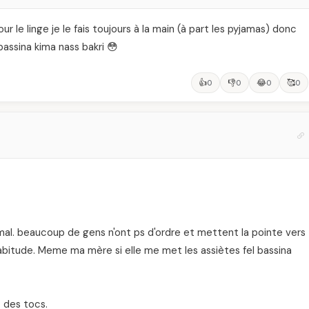
r le linge je le fais toujours à la main (à part les pyjamas) donc
ssina kima nass bakri 😳
👍
👎
😂
🥰
0
0
0
0
rmal. beaucoup de gens n'ont ps d'ordre et mettent la pointe vers
abitude. Meme ma mère si elle me met les assiètes fel bassina
t des tocs.