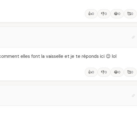
👍
👎
😂
🥰
0
0
0
0
omment elles font la vaisselle et je te réponds ici 😉 lol
👍
👎
😂
🥰
0
0
0
0