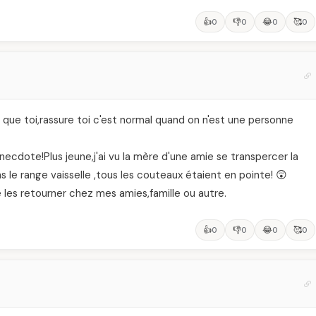
👍
👎
😂
🥰
0
0
0
0
e que toi,rassure toi c'est normal quand on n'est une personne
necdote!Plus jeune,j'ai vu la mère d'une amie se transpercer la
 le range vaisselle ,tous les couteaux étaient en pointe! 😲
 les retourner chez mes amies,famille ou autre.
👍
👎
😂
🥰
0
0
0
0