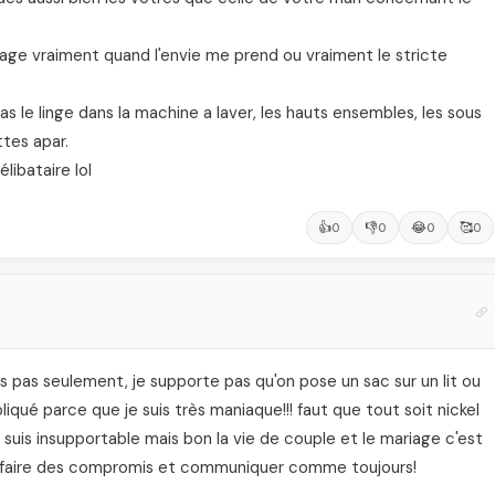
nage vraiment quand l'envie me prend ou vraiment le stricte
le linge dans la machine a laver, les hauts ensembles, les sous
tes apar.
libataire lol
👍
👎
😂
🥰
0
0
0
0
s pas seulement, je supporte pas qu'on pose un sac sur un lit ou
iqué parce que je suis très maniaque!!! faut que tout soit nickel
 suis insupportable mais bon la vie de couple et le mariage c'est
faut faire des compromis et communiquer comme toujours!