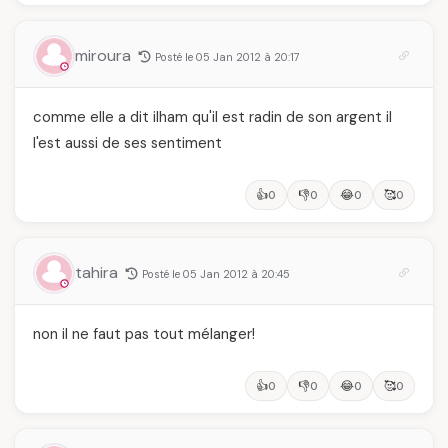
miroura
Posté le 05 Jan 2012 à 20:17
comme elle a dit ilham qu'il est radin de son argent il
l'est aussi de ses sentiment
👍
👎
😂
🥰
0
0
0
0
tahira
Posté le 05 Jan 2012 à 20:45
non il ne faut pas tout mélanger!
👍
👎
😂
🥰
0
0
0
0