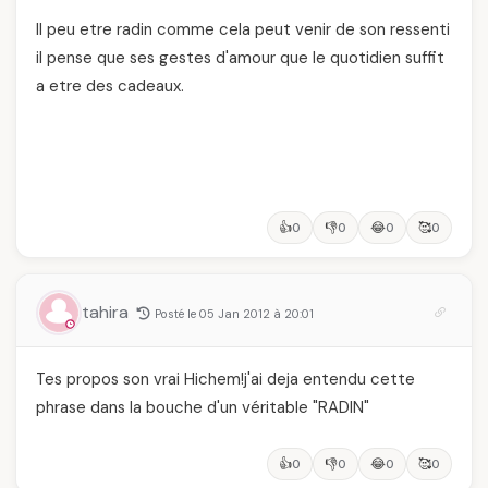
Il peu etre radin comme cela peut venir de son ressenti
il pense que ses gestes d'amour que le quotidien suffit
a etre des cadeaux.
👍
👎
😂
🥰
0
0
0
0
tahira
Posté le 05 Jan 2012 à 20:01
Tes propos son vrai Hichem!j'ai deja entendu cette
phrase dans la bouche d'un véritable "RADIN"
👍
👎
😂
🥰
0
0
0
0