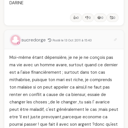
DARINE
👍
👎
😂
🥰
0
0
0
0
sucredorge
Posté le 13 Oct 2011 à 15:43
Moi-même étant dépensière, je ne je ne conçois pas
ma vie avec un homme avare, surtout quand ce dernier
est a l'aise financièrement ; surtout dans ton cas
mithabrise, puisque ton mari est riche, je comprends
ton malaise si on peut appeler ca ainsi,il ne faut pas
renter en conflit a cause de ca biensur, essaie de
changer les choses ;,de le changer ,tu sais l' avarice
peut être maladif, c'est généralement le cas ;mais peut
etre ‘il est juste prevoyant,parceque econome ca
pourrai passer ! que fait il avec son argent ?donc qu'est