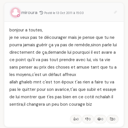
miroura
Posté le 13 Oct 2011 à 15:03
bonjour a toutes,
je ne veux pas te décourager mais je pense que tu ne
pourra jamais guérir ça ya pas de remède,sinon parle lui
directement de ça,demande lui pourquoi il est avare a
ce point qu'il va pas tout prendre avec lui, vis ta vie
sans penser au prix des choses et amuse tant que tu a
les moyens,c'est un défaut affreux
allah ghaleb mnt c'est ton époux t'as rien a faire tu va
pas le quitter pour son avarice,t'as que subir et essaye
de lui montrer que t'es pas bien en ce coté nchalah il
sentira,il changera un peu bon courage biz
👍
👎
😂
🥰
0
0
0
0