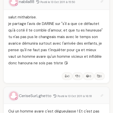
nabila88
Posté le 13 Oct 2011 à 15:50
salut mithabrise.
je partage l'avis de DARINE sur "s'il a que ce défautet
qu'à coté il te comble d'amour, et que tu es heureuse"
tu n'as pas pus le changeais mais avec le temps son
avarice démunira surtout avec l'arrivée des enfants, je
pense qu'il ne faut pas t'inquiéter pour ça et mieux
vaut un homme avare qu'un homme vicieux et infidèle
donc hanouna ne sois pas triste 😘
👍
👎
😂
🥰
0
0
0
0
CeriseSurLghetto
Posté le 13 Oct 2011 à 16:18
Oui un homme avare c'est dégueulasse ! Et c'est pas