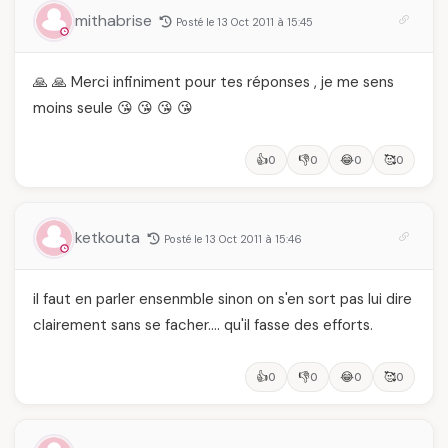
et ce que vous devez
mithabrise
Posté le 13 Oct 2011 à 15:45
vraiment savoir
🙏 🙏 Merci infiniment pour tes réponses , je me sens
moins seule 😘 😘 😘 😘
👍
👎
😂
🥰
0
0
0
0
ketkouta
Posté le 13 Oct 2011 à 15:46
il faut en parler ensenmble sinon on s'en sort pas lui dire
clairement sans se facher…. qu'il fasse des efforts.
👍
👎
😂
🥰
0
0
0
0