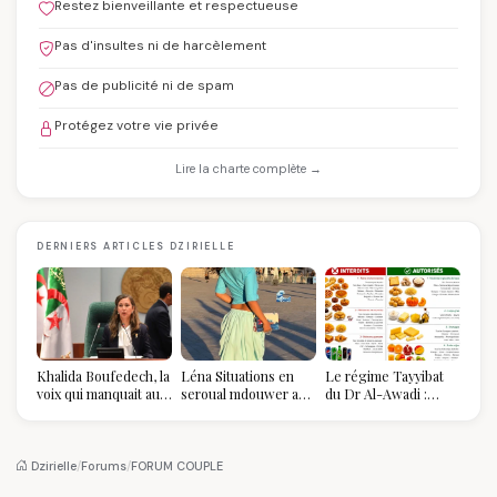
Restez bienveillante et respectueuse
Pas d'insultes ni de harcèlement
Pas de publicité ni de spam
Protégez votre vie privée
Lire la charte complète →
DERNIERS ARTICLES DZIRIELLE
Khalida Boufedech, la
Léna Situations en
Le régime Tayyibat
voix qui manquait au
seroual mdouwer au
du Dr Al-Awadi :
sommet de l'État
Louvre : quand le
pourquoi il a séduit
algérien
pantalon des
des millions de
Algéroises devient la
femmes algériennes,
pièce mode de l'été
et ce que vous devez
Dzirielle
/
Forums
/
FORUM COUPLE
vraiment savoir