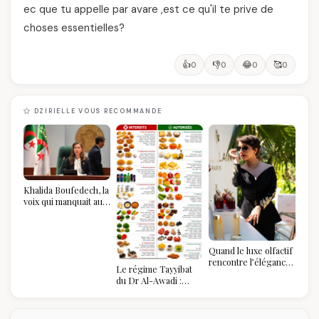
ec que tu appelle par avare ,est ce qu'il te prive de
choses essentielles?
👍
👎
😂
🥰
0
0
0
0
DZIRIELLE VOUS RECOMMANDE
Khalida Boufedech, la
voix qui manquait au
sommet de l'État
algérien
Quand le luxe olfactif
rencontre l’élégance
Le régime Tayyibat
algérienne : une
du Dr Al-Awadi :
célébration de la Fête
pourquoi il a séduit
des Mères hors du
des millions de
temps
femmes algériennes,