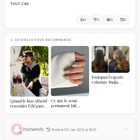
tout cas
👍
👎
😂
🥰
0
0
0
0
DZIRIELLE VOUS RECOMMANDE
Pourquoi l'experte
Coloriste Nadia
refuse de refaire
votre balayage (et
pourquoi vous allez
Ce que le semi-
Quand le luxe olfactif
l'adorer pour ça)
permanent fait
rencontre l’élégance
réellement à vos
algérienne : une
ongles
célébration de la Fête
des Mères hors du
temps
hichemfc
Posté le 05 Jan 2012 à 18:47