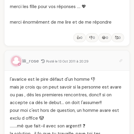
merci les fille pour vos réponses …. 💖
merci énormément de me lire et de me répondre
👍
👎
😂
🥰
0
0
0
0
lili_rose
Posté le 13 Oct 2011 à 20:29
l'avarice est le pire défaut d'un homme 👎
mais je crois qu on peut savoir si la personne est avare
ou pas , dés les premieres rencontres, donc!! si on
accepte ca dés le debut… on doit l'assumer!!
pour moi c'est hors de question, un homme avare est
exclu d office 🤡
……..mé que fait-il avec son argent!! ❓
la solution …il fo que tu travaille ,paye toi tes