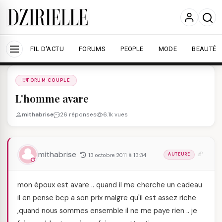
Nous utilisons des cookies pour améliorer votre
expérience et mesurer l'audience.
En savoir plus
Accepter tout
Personnaliser
FIL D'ACTU
FORUMS
PEOPLE
MODE
BEAUTÉ
Forums
/
FORUM COUPLE
/
FORUM COUPLE
L'homme avare
mithabrise
26 réponses
6.1k vues
mithabrise
13 octobre 2011 à 13:34
AUTEURE
mon époux est avare .. quand il me cherche un cadeau
il en pense bcp a son prix malgre qu'il est assez riche
,quand nous sommes ensemble il ne me paye rien .. je