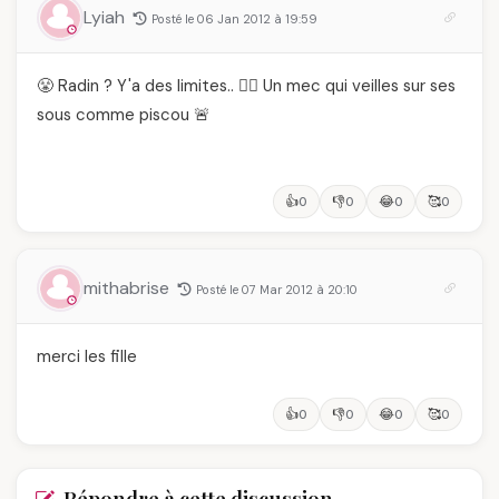
Lyiah
Posté le 06 Jan 2012 à 19:59
😤 Radin ? Y'a des limites.. 🙅‍♂️ Un mec qui veilles sur ses
sous comme piscou 🚨
👍
👎
😂
🥰
0
0
0
0
mithabrise
Posté le 07 Mar 2012 à 20:10
merci les fille
👍
👎
😂
🥰
0
0
0
0
Répondre à cette discussion