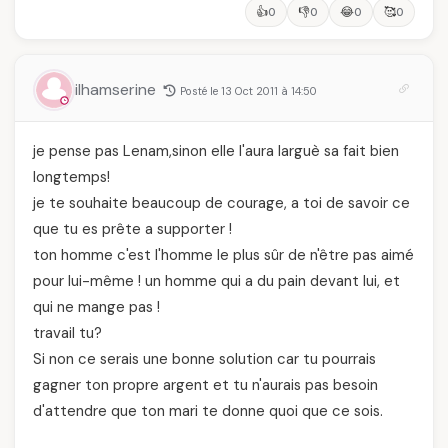
👍
👎
😂
🥰
0
0
0
0
ilhamserine
Posté le 13 Oct 2011 à 14:50
je pense pas Lenam,sinon elle l'aura larguè sa fait bien
longtemps!
je te souhaite beaucoup de courage, a toi de savoir ce
que tu es prête a supporter !
ton homme c'est l'homme le plus sûr de n'être pas aimé
pour lui-même ! un homme qui a du pain devant lui, et
qui ne mange pas !
travail tu?
Si non ce serais une bonne solution car tu pourrais
gagner ton propre argent et tu n'aurais pas besoin
d'attendre que ton mari te donne quoi que ce sois.