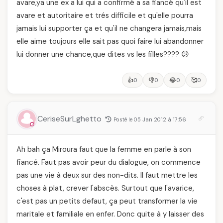
avare,ya une ex a lui qui a confirmé a sa fiancé qu'il est
avare et autoritaire et trés difficile et qu'elle pourra
jamais lui supporter ça et qu'il ne changera jamais,mais
elle aime toujours elle sait pas quoi faire lui abandonner
lui donner une chance,que dites vs les filles???? 😕
👍
👎
😂
🥰
0
0
0
0
CeriseSurLghetto
Posté le 05 Jan 2012 à 17:56
Ah bah ça Miroura faut que la femme en parle à son
fiancé. Faut pas avoir peur du dialogue, on commence
pas une vie à deux sur des non-dits. Il faut mettre les
choses à plat, crever l'abscès. Surtout que l'avarice,
c'est pas un petits defaut, ça peut transformer la vie
maritale et familiale en enfer. Donc quite à y laisser des