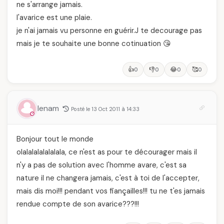
ne s'arrange jamais.
l'avarice est une plaie.
je n'ai jamais vu personne en guérir.J te decourage pas
mais je te souhaite une bonne cotinuation 😘
👍
👎
😂
🥰
0
0
0
0
lenam
Posté le 13 Oct 2011 à 14:33
Bonjour tout le monde
olalalalalalalala, ce n'est as pour te décourager mais il
n'y a pas de solution avec l'homme avare, c'est sa
nature il ne changera jamais, c'est à toi de l'accepter,
mais dis moi!!! pendant vos fiançailles!!! tu ne t'es jamais
rendue compte de son avarice???!!!