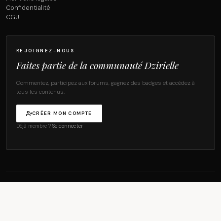
Confidentialité
CGU
REJOIGNEZ-NOUS
Faites partie de la communauté Dzirielle
Commentez, participez aux forums, gagnez des badges et accédez à
tous les contenus.
CRÉER MON COMPTE
Déjà membre ?
Se connecter
© 2026 Dzirielle Magazine — Tous droits réservés.
·
·
MENTIONS LÉGALES
CONFIDENTIALITÉ
CGU
HAUT DE PAGE