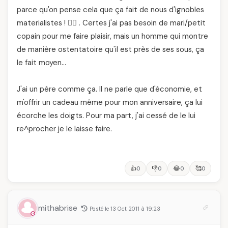
parce qu'on pense cela que ça fait de nous d'ignobles
materialistes ! 🙅‍♂️ . Certes j'ai pas besoin de mari/petit
copain pour me faire plaisir, mais un homme qui montre
de manière ostentatoire qu'il est près de ses sous, ça
le fait moyen…
J'ai un père comme ça. Il ne parle que d'économie, et
m'offrir un cadeau même pour mon anniversaire, ça lui
écorche les doigts. Pour ma part, j'ai cessé de le lui
re^procher je le laisse faire.
👍
👎
😂
🥰
0
0
0
0
mithabrise
Posté le 13 Oct 2011 à 19:23