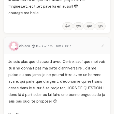
fringues,et…ect…et paye lui en aussi!!! 🤡
courage ma belle.
👍
👎
😂
🥰
0
0
0
0
ahlam
Posté le 15 Oct 2011 à 23:16
Je suis plus que d'accord avec Cerise, sauf que moi vois
tu il ne connait pas ma date d'anniversaire …q'il me
plaise ou pas, jamai je ne pourrai être avec un homme
avare, qui parle que d'argent, d'économie qui est sans
cesse dans le futur à se projeter, HORS DE QUESTION !
donc là à part subir ou lui faire une bonne engueulade je
sais pas quoi te proposer 🙁