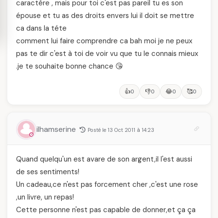
caractére , mais pour toi c'est pas pareil tu es son
épouse et tu as des droits envers lui il doit se mettre
ca dans la téte
comment lui faire comprendre ca bah moi je ne peux
pas te dir c'est à toi de voir vu que tu le connais mieux
.je te souhaite bonne chance 😘
👍
👎
😂
🥰
0
0
0
0
ilhamserine
Posté le 13 Oct 2011 à 14:23
Quand quelqu'un est avare de son argent,il l'est aussi
de ses sentiments!
Un cadeau,ce n'est pas forcement cher ,c'est une rose
,un livre, un repas!
Cette personne n'est pas capable de donner,et ça ça