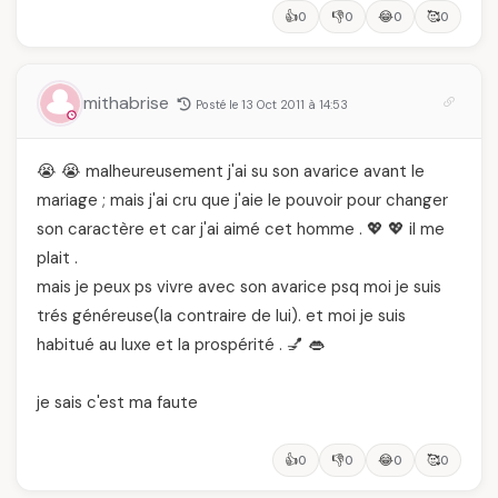
👍
👎
😂
🥰
0
0
0
0
mithabrise
Posté le 13 Oct 2011 à 14:53
😭 😭 malheureusement j'ai su son avarice avant le
mariage ; mais j'ai cru que j'aie le pouvoir pour changer
son caractère et car j'ai aimé cet homme . 💖 💖 il me
plait .
mais je peux ps vivre avec son avarice psq moi je suis
trés généreuse(la contraire de lui). et moi je suis
habitué au luxe et la prospérité . 💅 👄
je sais c'est ma faute
👍
👎
😂
🥰
0
0
0
0