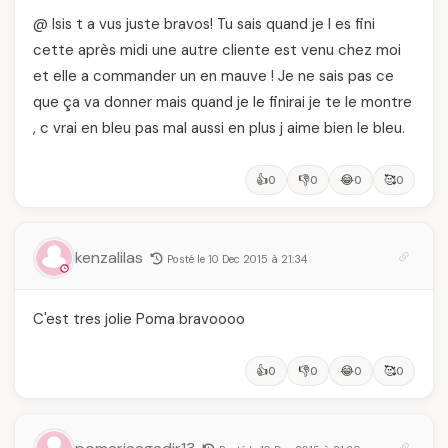
@ Isis t a vus juste bravos! Tu sais quand je l es fini
cette après midi une autre cliente est venu chez moi
et elle a commander un en mauve ! Je ne sais pas ce
que ça va donner mais quand je le finirai je te le montre
, c vrai en bleu pas mal aussi en plus j aime bien le bleu.
👍
👎
😂
🥰
0
0
0
0
kenzalilas
Posté le 10 Dec 2015 à 21:34
C'est tres jolie Poma bravoooo
👍
👎
😂
🥰
0
0
0
0