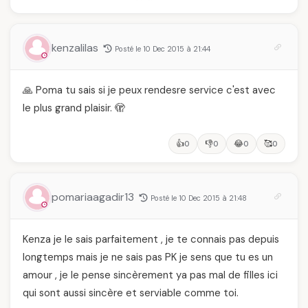
célébration de la Fête
pourquoi il a séduit
des Mères hors du
des millions de
temps
femmes algériennes,
et ce que vous devez
kenzalilas
Posté le 10 Dec 2015 à 21:44
vraiment savoir
🙏 Poma tu sais si je peux rendesre service c'est avec
le plus grand plaisir. 🫣
👍
👎
😂
🥰
0
0
0
0
pomariaagadir13
Posté le 10 Dec 2015 à 21:48
Kenza je le sais parfaitement , je te connais pas depuis
longtemps mais je ne sais pas PK je sens que tu es un
amour , je le pense sincèrement ya pas mal de filles ici
qui sont aussi sincère et serviable comme toi.