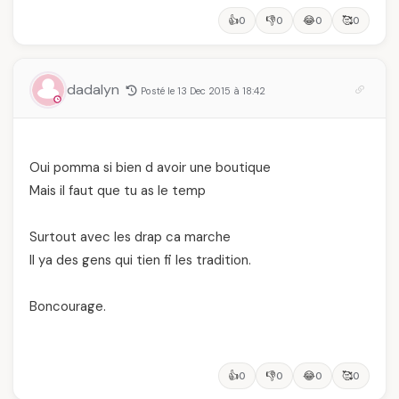
👍
👎
😂
🥰
0
0
0
0
dadalyn
Posté le 13 Dec 2015 à 18:42
Oui pomma si bien d avoir une boutique
Mais il faut que tu as le temp
Surtout avec les drap ca marche
Il ya des gens qui tien fi les tradition.
Boncourage.
👍
👎
😂
🥰
0
0
0
0