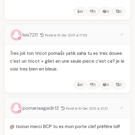
👍
👎
😂
🥰
0
0
0
0
Isis7211
Posté le 10 Dec 2015 à 17:58
Tres joli ton tricot poma👍 yatik saha tu es tres douee.
c’est un tricot + gilet en une seule piece c’est ca? je le
vois tres bien en bleue.
👍
👎
😂
🥰
0
0
0
0
pomariaagadir13
Posté le 10 Dec 2015 à 21:31
@ tsorun merci BCP tu es mon porte clef préfère lol!!