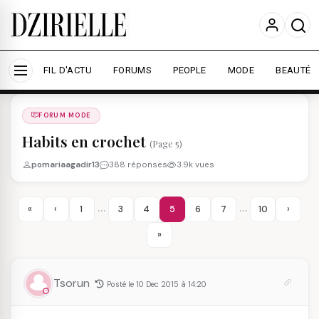
Nous utilisons des cookies pour améliorer votre
expérience et mesurer l'audience.
En savoir plus
Accepter tout
Personnaliser
FIL D'ACTU
FORUMS
PEOPLE
MODE
BEAUTÉ
Forums
/
FORUM MODE
/
FORUM MODE
Habits en crochet
(Page 5)
pomariaagadir13
388 réponses
3.9k vues
…
…
«
‹
1
3
4
5
6
7
10
›
»
Tsorun
Posté le 10 Dec 2015 à 14:20