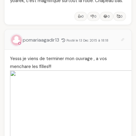
ybarek, c'est magnifique surtout la robe. Chapeau bas.
👍
👎
😂
🥰
0
0
0
0
pomariaagadir13
Posté le 13 Dec 2015 à 18:18
Yesss je viens de terminer mon ouvrage , a vos
menchare les filles!!!