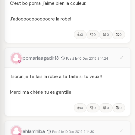
C’est bo poma, j’aime bien la couleur.
J’adoooooooooooore la robe!
👍
👎
😂
🥰
0
0
0
0
pomariaagadir13
Posté le 10 Dec 2015 à 14:24
Tsorun je te fais la robe a ta taille si tu veux !!
Merci ma chérie tu es gentille
👍
👎
😂
🥰
0
0
0
0
ahlamhiba
Posté le 10 Dec 2015 à 14:30