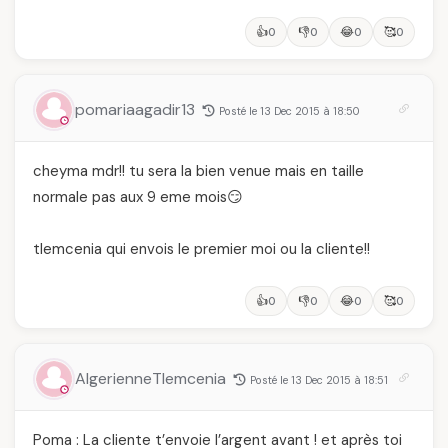
👍
👎
😂
🥰
0
0
0
0
pomariaagadir13
Posté le 13 Dec 2015 à 18:50
cheyma mdr!! tu sera la bien venue mais en taille
normale pas aux 9 eme mois😏
tlemcenia qui envois le premier moi ou la cliente!!
👍
👎
😂
🥰
0
0
0
0
AlgerienneTlemcenia
Posté le 13 Dec 2015 à 18:51
Poma : La cliente t’envoie l’argent avant ! et après toi