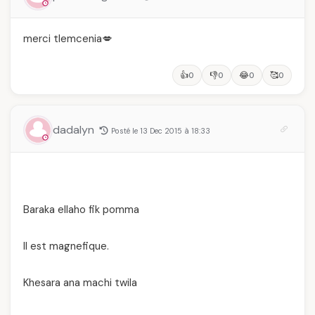
merci tlemcenia💋
👍
👎
😂
🥰
0
0
0
0
dadalyn
Posté le 13 Dec 2015 à 18:33
Baraka ellaho fik pomma
Il est magnefique.
Khesara ana machi twila