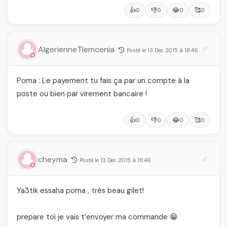
👍
👎
😂
🥰
0
0
0
0
AlgerienneTlemcenia
Posté le 13 Dec 2015 à 18:46
Poma : Le payement tu fais ça par un compte à la
poste ou bien par virement bancaire !
👍
👎
😂
🥰
0
0
0
0
cheyma
Posté le 13 Dec 2015 à 18:46
Ya3tik essaha poma , très beau gilet!
prepare toi je vais t’envoyer ma commande 😁