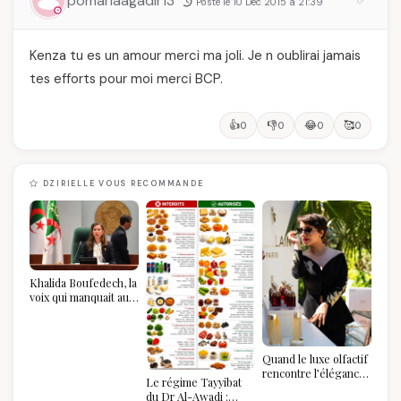
pomariaagadir13
Posté le 10 Dec 2015 à 21:39
Kenza tu es un amour merci ma joli. Je n oublirai jamais
tes efforts pour moi merci BCP.
👍
👎
😂
🥰
0
0
0
0
DZIRIELLE VOUS RECOMMANDE
Khalida Boufedech, la
voix qui manquait au
sommet de l'État
algérien
Quand le luxe olfactif
rencontre l’élégance
Le régime Tayyibat
algérienne : une
du Dr Al-Awadi :