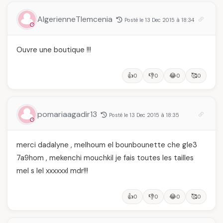
des Mères hors du
temps
AlgerienneTlemcenia
Posté le 13 Dec 2015 à 18:34
Ouvre une boutique !!!
👍
👎
😂
🥰
0
0
0
0
pomariaagadir13
Posté le 13 Dec 2015 à 18:35
merci dadalyne , melhoum el bounbounette che gle3
7a9hom , mekenchi mouchkil je fais toutes les tailles
mel s lel xxxxxxl mdr!!!
👍
👎
😂
🥰
0
0
0
0