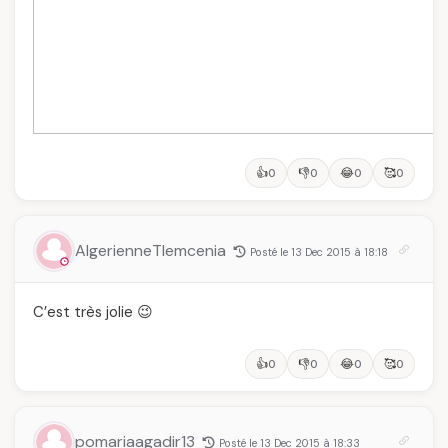
👍
👎
😂
🥰
0
0
0
0
AlgerienneTlemcenia
Posté le 13 Dec 2015 à 18:18
C’est très jolie 😉
👍
👎
😂
🥰
0
0
0
0
pomariaagadir13
Posté le 13 Dec 2015 à 18:33