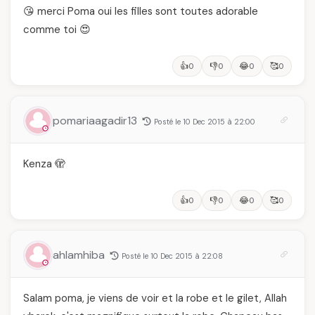
😘 merci Poma oui les filles sont toutes adorable
comme toi 😍
👍
👎
😂
🥰
0
0
0
0
pomariaagadir13
Posté le 10 Dec 2015 à 22:00
Kenza 🫣
👍
👎
😂
🥰
0
0
0
0
ahlamhiba
Posté le 10 Dec 2015 à 22:08
Salam poma, je viens de voir et la robe et le gilet, Allah