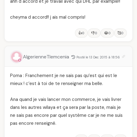
ahh d accord et je travail avec qui DHL par example!!
cheyma d accord!! j ais mal compris!
👍
👎
😂
🥰
0
0
0
0
AlgerienneTlemcenia
Posté le 13 Dec 2015 à 18:56
Poma : Franchement je ne sais pas qu’est qui est le
mieux ! c’est à toi de te renseigner ma belle.
Ana quand je vais lancer mon commerce, je vais livrer
dans les autres wilaya et ça sera par la poste, mais je
ne sais pas encore par quel système car je ne me suis
pas encore renseigné.