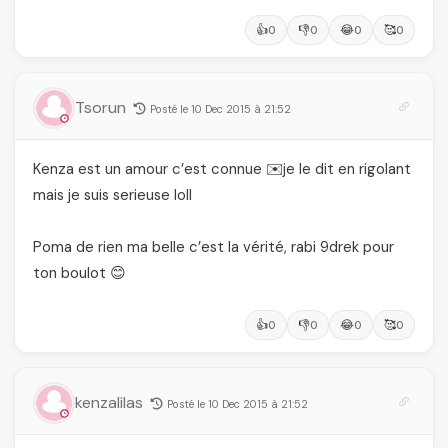
👍
👎
😂
🥰
0
0
0
0
Tsorun
Posté le 10 Dec 2015 à 21:52
Kenza est un amour c’est connue ✉️je le dit en rigolant
mais je suis serieuse loll
Poma de rien ma belle c’est la vérité, rabi 9drek pour
ton boulot 😊
👍
👎
😂
🥰
0
0
0
0
kenzalilas
Posté le 10 Dec 2015 à 21:52