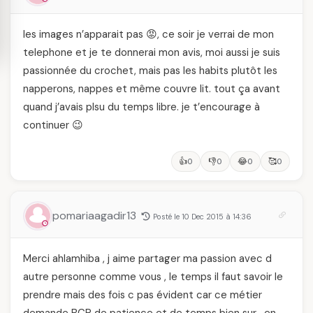
les images n’apparait pas 😡, ce soir je verrai de mon
telephone et je te donnerai mon avis, moi aussi je suis
passionnée du crochet, mais pas les habits plutôt les
napperons, nappes et même couvre lit. tout ça avant
quand j’avais plsu du temps libre. je t’encourage à
continuer 😉
👍
👎
😂
🥰
0
0
0
0
pomariaagadir13
Posté le 10 Dec 2015 à 14:36
Merci ahlamhiba , j aime partager ma passion avec d
autre personne comme vous , le temps il faut savoir le
prendre mais des fois c pas évident car ce métier