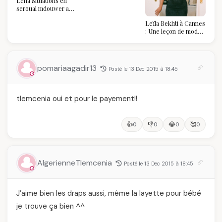
Léna Situations en
2026 : Au-delà du
seroual mdouwer au
glamour, l'affirmation
Louvre : quand le
souveraine
Leïla Bekhti à Cannes
pantalon des
: Une leçon de mode
Algéroises devient la
vintage,
pièce mode de l'été
d'engagement et de
transmission
pomariaagadir13
Posté le 13 Dec 2015 à 18:45
tlemcenia oui et pour le payement!!
👍
👎
😂
🥰
0
0
0
0
AlgerienneTlemcenia
Posté le 13 Dec 2015 à 18:45
J’aime bien les draps aussi, même la layette pour bébé
je trouve ça bien ^^