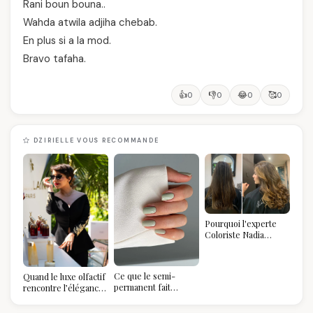
Rani boun bouna..
Wahda atwila adjiha chebab.
En plus si a la mod.
Bravo tafaha.
👍
👎
😂
🥰
0
0
0
0
DZIRIELLE VOUS RECOMMANDE
Pourquoi l'experte
Coloriste Nadia
refuse de refaire
votre balayage (et
pourquoi vous allez
Ce que le semi-
Quand le luxe olfactif
l'adorer pour ça)
permanent fait
rencontre l’élégance
réellement à vos
algérienne : une
ongles
célébration de la Fête