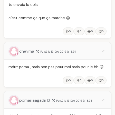
tu envoie le colis
c’est comme ça que ça marche 😊
👍
👎
😂
🥰
0
0
0
0
cheyma
Posté le 13 Dec 2015 à 18:51
mdrrr poma , mais non pas pour moi mais pour le bb ☹️
👍
👎
😂
🥰
0
0
0
0
pomariaagadir13
Posté le 13 Dec 2015 à 18:53