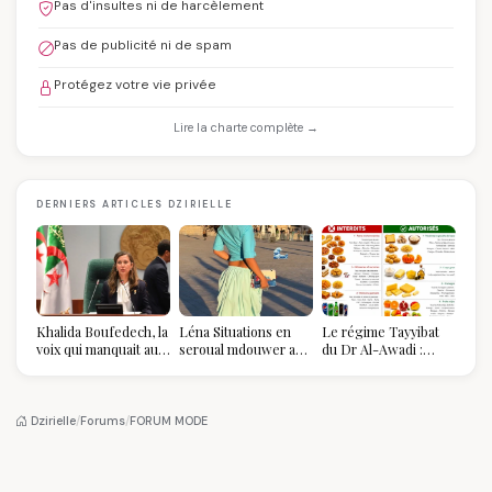
Pas d'insultes ni de harcèlement
Pas de publicité ni de spam
Protégez votre vie privée
Lire la charte complète →
DERNIERS ARTICLES DZIRIELLE
Khalida Boufedech, la
Léna Situations en
Le régime Tayyibat
voix qui manquait au
seroual mdouwer au
du Dr Al-Awadi :
sommet de l'État
Louvre : quand le
pourquoi il a séduit
algérien
pantalon des
des millions de
Algéroises devient la
femmes algériennes,
pièce mode de l'été
et ce que vous devez
Dzirielle
/
Forums
/
FORUM MODE
vraiment savoir