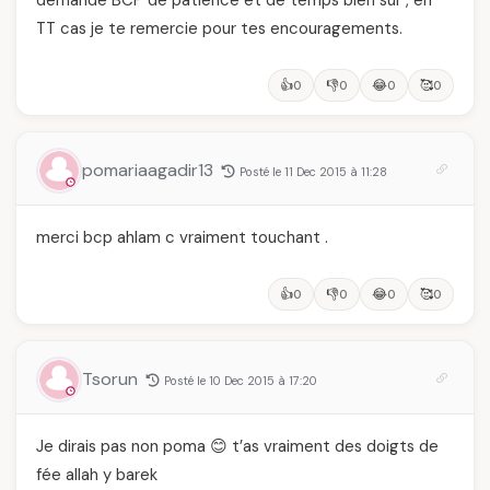
demande BCP de patience et de temps bien sur , en
TT cas je te remercie pour tes encouragements.
👍
👎
😂
🥰
0
0
0
0
pomariaagadir13
Posté le 11 Dec 2015 à 11:28
merci bcp ahlam c vraiment touchant .
👍
👎
😂
🥰
0
0
0
0
Tsorun
Posté le 10 Dec 2015 à 17:20
Je dirais pas non poma 😊 t’as vraiment des doigts de
fée allah y barek