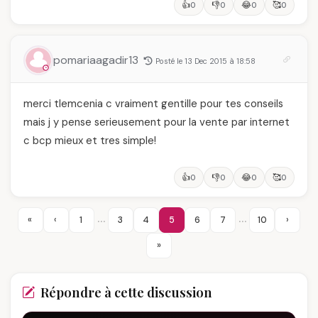
👍
👎
😂
🥰
0
0
0
0
pomariaagadir13
Posté le 13 Dec 2015 à 18:58
merci tlemcenia c vraiment gentille pour tes conseils
mais j y pense serieusement pour la vente par internet
c bcp mieux et tres simple!
👍
👎
😂
🥰
0
0
0
0
…
…
«
‹
1
3
4
5
6
7
10
›
»
Répondre à cette discussion