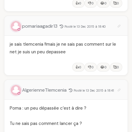
👍
👎
😂
🥰
0
0
0
0
pomariaagadir13
Posté le 13 Dec 2015 à 18:40
je sais tlemcenia !!mais je ne sais pas comment sur le
net je suis un peu depassee
👍
👎
😂
🥰
0
0
0
0
AlgerienneTlemcenia
Posté le 13 Dec 2015 à 18:41
Poma : un peu dépassée c’est à dire ?
Tu ne sais pas comment lancer ça ?