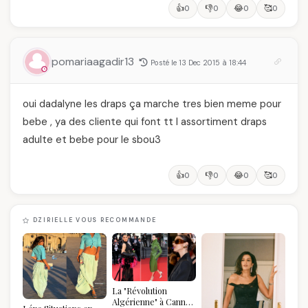
👍
👎
😂
🥰
0
0
0
0
pomariaagadir13
Posté le 13 Dec 2015 à 18:44
oui dadalyne les draps ça marche tres bien meme pour
bebe , ya des cliente qui font tt l assortiment draps
adulte et bebe pour le sbou3
👍
👎
😂
🥰
0
0
0
0
DZIRIELLE VOUS RECOMMANDE
La "Révolution
Algérienne" à Cannes