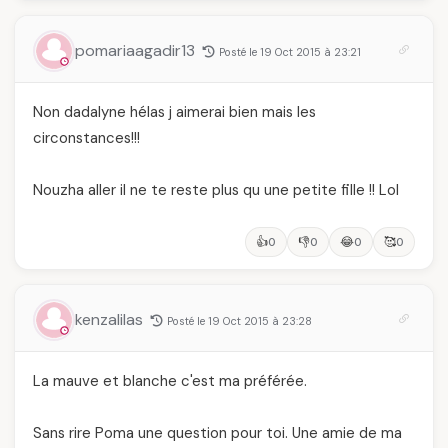
pomariaagadir13
Posté le 19 Oct 2015 à 23:21
Non dadalyne hélas j aimerai bien mais les
circonstances!!!
Nouzha aller il ne te reste plus qu une petite fille !! Lol
👍
👎
😂
🥰
0
0
0
0
kenzalilas
Posté le 19 Oct 2015 à 23:28
La mauve et blanche c'est ma préférée.
Sans rire Poma une question pour toi. Une amie de ma