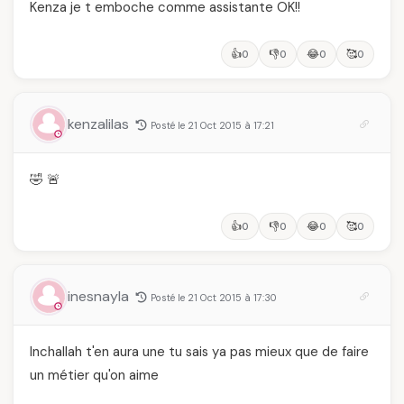
Kenza je t emboche comme assistante OK!!
👍
👎
😂
🥰
0
0
0
0
kenzalilas
Posté le 21 Oct 2015 à 17:21
🤣 🚨
👍
👎
😂
🥰
0
0
0
0
inesnayla
Posté le 21 Oct 2015 à 17:30
Inchallah t'en aura une tu sais ya pas mieux que de faire
un métier qu'on aime