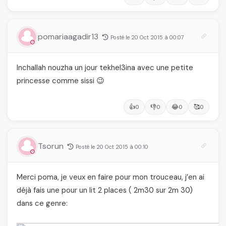
pomariaagadir13
Posté le 20 Oct 2015 à 00:07
Inchallah nouzha un jour tekhel3ina avec une petite
princesse comme sissi 😉
👍
👎
😂
🥰
0
0
0
0
Tsorun
Posté le 20 Oct 2015 à 00:10
Merci poma, je veux en faire pour mon trouceau, j’en ai
déjà fais une pour un lit 2 places ( 2m30 sur 2m 30)
dans ce genre: