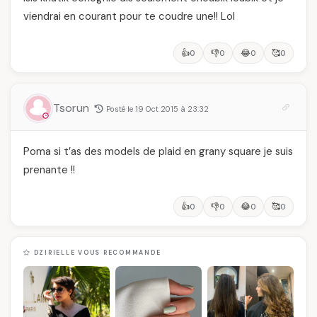
viendrai en courant pour te coudre une!! Lol
👍
👎
😂
🥰
0
0
0
0
Tsorun
Posté le 19 Oct 2015 à 23:32
Poma si t’as des models de plaid en grany square je suis
prenante !!
👍
👎
😂
🥰
0
0
0
0
DZIRIELLE VOUS RECOMMANDE