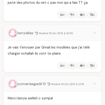
juste des photos du net c pas moi qui a fais TT ça.
👍
👎
😂
🥰
0
0
0
0
kenzalilas
Posté le 19 Oct 2015 à 16:59
Je vais t'envoyer par Gmail les modèles que j'ai télé
charger nchallah ils vont te plaire.
👍
👎
😂
🥰
0
0
0
0
pomariaagadir13
Posté le 19 Oct 2015 à 21:18
Merci kenza welleh c sympa!