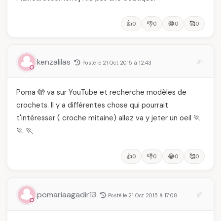
👍
👎
😂
🥰
0
0
0
0
kenzalilas
Posté le 21 Oct 2015 à 12:43
Poma 🫣 va sur YouTube et recherche modèles de
crochets. Il y a différentes chose qui pourrait
t'intéresser ( croche mitaine) allez va y jeter un oeil 🏃
🏃 🏃
👍
👎
😂
🥰
0
0
0
0
pomariaagadir13
Posté le 21 Oct 2015 à 17:08