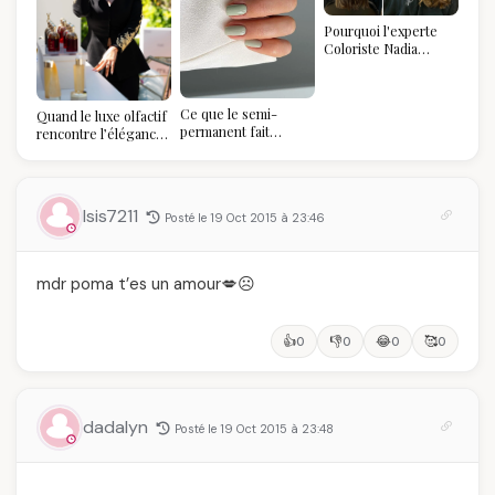
Pourquoi l'experte
Coloriste Nadia
refuse de refaire
votre balayage (et
pourquoi vous allez
Ce que le semi-
Quand le luxe olfactif
l'adorer pour ça)
permanent fait
rencontre l’élégance
réellement à vos
algérienne : une
ongles
célébration de la Fête
des Mères hors du
temps
Isis7211
Posté le 19 Oct 2015 à 23:46
mdr poma t’es un amour💋☹️
👍
👎
😂
🥰
0
0
0
0
dadalyn
Posté le 19 Oct 2015 à 23:48