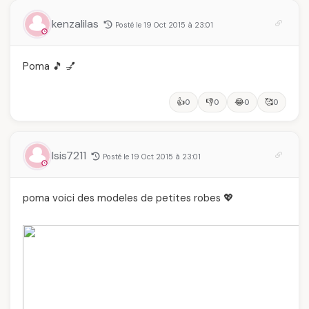
kenzalilas
Posté le 19 Oct 2015 à 23:01
Poma 🎵 💅
👍
👎
😂
🥰
0
0
0
0
Isis7211
Posté le 19 Oct 2015 à 23:01
poma voici des modeles de petites robes 💖