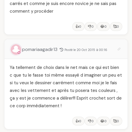
carrés et comme je suis encore novice je ne sais pas
comment y procéder
👍
👎
😂
🥰
0
0
0
0
pomariaagadir13
Posté le 20 Oct 2015 à 00:16
Ya tellement de choix dans le net mais ce qui est bien
c que tu le fasse toi même essayé d imaginer un peu et
si tu veux le dessiner carrément comme moi je le fais
avec les vettement et après tu posera tes couleurs ,
ça y est je commence a délirer!!! Esprit crochet sort de
ce corp immédiatement !
👍
👎
😂
🥰
0
0
0
0