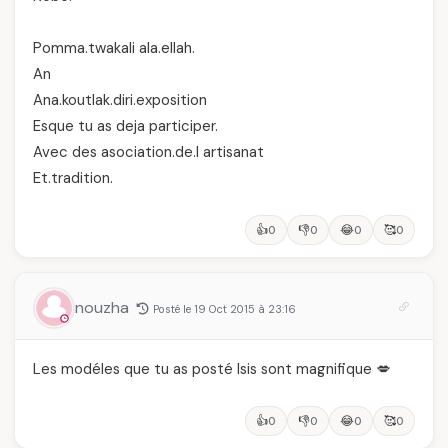
Pomma.twakali ala.ellah.
An
Ana.koutlak.diri.exposition
Esque tu as deja participer.
Avec des asociation.de.l artisanat
Et.tradition.
👍
👎
😂
🥰
0
0
0
0
nouzha
Posté le 19 Oct 2015 à 23:16
Les modéles que tu as posté Isis sont magnifique 💋
👍
👎
😂
🥰
0
0
0
0