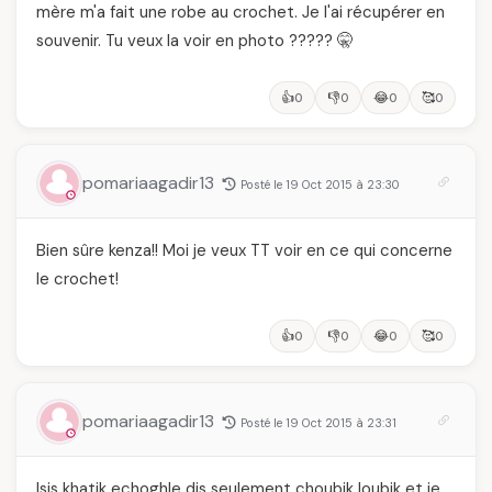
mère m'a fait une robe au crochet. Je l'ai récupérer en
souvenir. Tu veux la voir en photo ????? 🤫
👍
👎
😂
🥰
0
0
0
0
pomariaagadir13
Posté le 19 Oct 2015 à 23:30
Bien sûre kenza!! Moi je veux TT voir en ce qui concerne
le crochet!
👍
👎
😂
🥰
0
0
0
0
pomariaagadir13
Posté le 19 Oct 2015 à 23:31
Isis khatik echoghle dis seulement choubik loubik et je