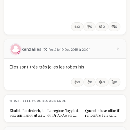
👍
👎
😂
🥰
0
0
0
0
kenzalilas
Posté le 19 Oct 2015 à 23:04
Elles sont très très jolies les robes Isis
👍
👎
😂
🥰
0
0
0
0
DZIRIELLE VOUS RECOMMANDE
Khalida Boufedech, la
Le régime Tayyibat
Quand le luxe olfactif
voix qui manquait au
du Dr Al-Awadi :
rencontre l’élégance
sommet de l'État
pourquoi il a séduit
algérienne : une
algérien
des millions de
célébration de la Fête
femmes algériennes,
des Mères hors du