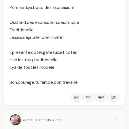
Pomma.il.ya.boco.des.asociasiont
Qui.fond.des exposution.des.truque
Traditionelle.
Je.suis.deja..aller.com.inviter
Il.presente.coter.gateaux.et.coter.
Had.les.truq.traditionelle.
Il.ya.de.tout.les.modele.
Bon.courage.tu.fait.de.bon.travaille.
👍
👎
😂
🥰
0
0
0
0
Posté le 19 Oct 2015 à 23:56