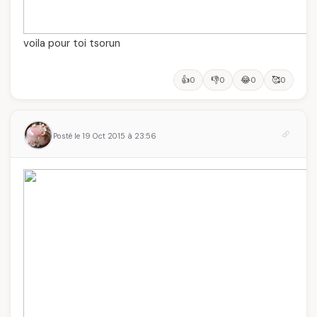
voila pour toi tsorun
👍
👎
😂
🥰
0
0
0
0
Posté le 19 Oct 2015 à 23:56