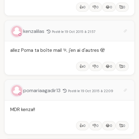
👍
👎
😂
🥰
0
0
0
0
kenzalilas
Posté le 19 Oct 2015 à 21:57
allez Poma ta boîte mail 🏃 j'en ai d'autres 🫣
👍
👎
😂
🥰
0
0
0
0
pomariaagadir13
Posté le 19 Oct 2015 à 22:09
MDR kenza!!
👍
👎
😂
🥰
0
0
0
0