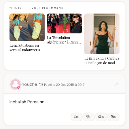
DZIRIELLE VOUS RECOMMANDE
La "Révolution
Algérienne" à Cannes
Léna Situations en
2026 : Au-delà du
seroual mdouwer au
glamour, l'affirmation
Louvre : quand le
souveraine
Leïla Bekhti à Cannes
pantalon des
: Une leçon de mode
Algéroises devient la
vintage,
pièce mode de l'été
d'engagement et de
transmission
nouzha
Posté le 20 Oct 2015 à 00:21
Inchallah Poma 💋
👍
👎
😂
🥰
0
0
0
0