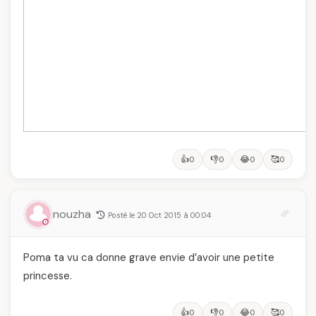
👍
👎
😂
🥰
0
0
0
0
nouzha
Posté le 20 Oct 2015 à 00:04
Poma ta vu ca donne grave envie d’avoir une petite
princesse.
👍
👎
😂
🥰
0
0
0
0