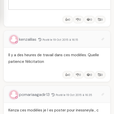
👍
👎
😂
🥰
0
0
0
0
kenzalilas
Posté le 19 Oct 2015 à 16:15
Il y a des heures de travail dans ces modèles. Quelle
patience félicitation
👍
👎
😂
🥰
0
0
0
0
pomariaagadir13
Posté le 19 Oct 2015 à 16:35
Kenza ces modèles je l es poster pour inessneyla , c