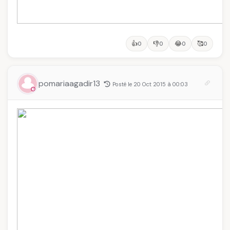
👍
👎
😂
🥰
0
0
0
0
pomariaagadir13
Posté le 20 Oct 2015 à 00:03