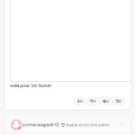
voila pour toi tsorun
👍
👎
😂
🥰
0
0
0
0
pomariaagadir13
Posté le 20 Oct 2015 à 00:01