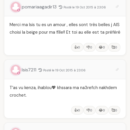
et ce que vous devez
temps
pomariaagadir13
Posté le 19 Oct 2015 à 23:06
vraiment savoir
Merci ma Isis tu es un amour , elles sont très belles j AIS
choisi la beige pour ma fille!! Et toi au elle est ta préféré
👍
👎
😂
🥰
0
0
0
0
Isis7211
Posté le 19 Oct 2015 à 23:06
T’as vu kenza, ihablou💖 khssara ma na3refch nakhdem
crochet.
👍
👎
😂
🥰
0
0
0
0