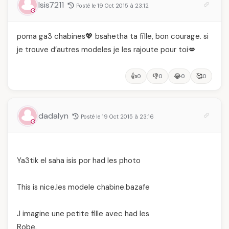
Isis7211
Posté le 19 Oct 2015 à 23:12
poma ga3 chabines💖 bsahetha ta fille, bon courage. si
je trouve d’autres modeles je les rajoute pour toi💋
👍
👎
😂
🥰
0
0
0
0
dadalyn
Posté le 19 Oct 2015 à 23:16
Ya3tik el saha isis por had les photo
This is nice.les modele chabine.bazafe
J imagine une petite fille avec had les
Robe.