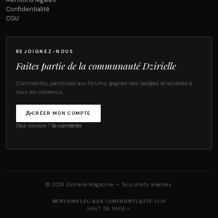
Mentions légales
Confidentialité
CGU
REJOIGNEZ-NOUS
Faites partie de la communauté Dzirielle
Commentez, participez aux forums, gagnez des badges et accédez à
tous les contenus.
CRÉER MON COMPTE
Déjà membre ?
Se connecter
© 2026 Dzirielle Magazine — Tous droits réservés.
·
·
MENTIONS LÉGALES
CONFIDENTIALITÉ
CGU
HAUT DE PAGE