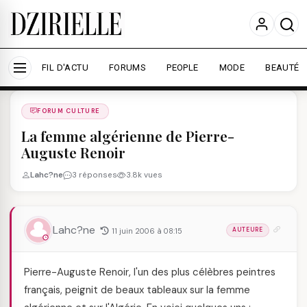
Nous utilisons des cookies pour améliorer votre
expérience et mesurer l'audience.
En savoir plus
Accepter tout
Personnaliser
FIL D'ACTU
FORUMS
PEOPLE
MODE
BEAUTÉ
Forums
/
FORUM CULTURE
/
FORUM CULTURE
La femme algérienne de Pierre-
Auguste Renoir
Lahc?ne
3 réponses
3.8k vues
Lahc?ne
11 juin 2006 à 08:15
AUTEURE
Pierre-Auguste Renoir, l'un des plus célèbres peintres
français, peignit de beaux tableaux sur la femme