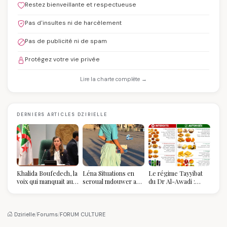
Restez bienveillante et respectueuse
Pas d'insultes ni de harcèlement
Pas de publicité ni de spam
Protégez votre vie privée
Lire la charte complète →
DERNIERS ARTICLES DZIRIELLE
Khalida Boufedech, la
Léna Situations en
Le régime Tayyibat
voix qui manquait au
seroual mdouwer au
du Dr Al-Awadi :
sommet de l'État
Louvre : quand le
pourquoi il a séduit
algérien
pantalon des
des millions de
Algéroises devient la
femmes algériennes,
pièce mode de l'été
et ce que vous devez
Dzirielle
/
Forums
/
FORUM CULTURE
vraiment savoir