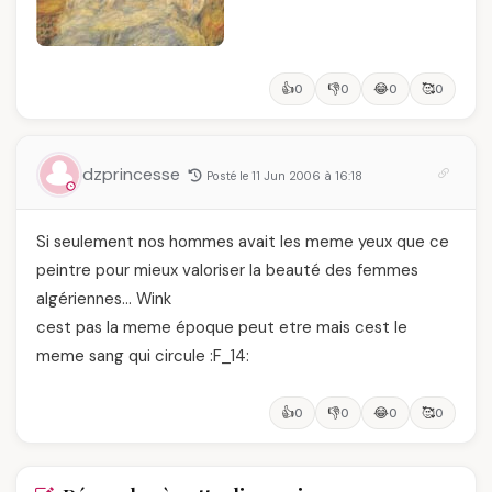
👍
👎
😂
🥰
0
0
0
0
dzprincesse
Posté le 11 Jun 2006 à 16:18
Si seulement nos hommes avait les meme yeux que ce
peintre pour mieux valoriser la beauté des femmes
algériennes… Wink
cest pas la meme époque peut etre mais cest le
meme sang qui circule :F_14:
👍
👎
😂
🥰
0
0
0
0