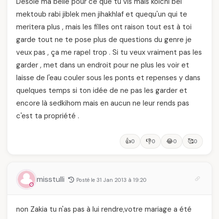
Désolé ma belle pour ce que tu vis mais kolchi bel
mektoub rabi jiblek men jihakhlaf et quequ'un qui te
meritera plus , mais les filles ont raison tout est à toi
garde tout ne te pose plus de questions du genre je
veux pas , ça me rapel trop . Si tu veux vraiment pas les
garder , met dans un endroit pour ne plus les voir et
laisse de l'eau couler sous les ponts et repenses y dans
quelques temps si ton idée de ne pas les garder et
encore là sedkihom mais en aucun ne leur rends pas
c'est ta propriété .
👍
👎
😂
🥰
0
0
0
0
misstulli
Posté le 31 Jan 2013 à 19:20
non Zakia tu n'as pas à lui rendre,votre mariage a été