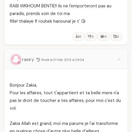
RABI WKIHOUM BENTIE!! ils ne l'emporteront pas au
paradis, prends soin de toi ma
fille! thalaye fi rouhek hanouna! je t' 😘
👍
👎
😂
🥰
0
0
0
0
rasiry
Posté le 01 Feb 2013 à 09:04
Bonjour Zakia,
Pour les affaires, tout t'appartient et ta belle mere n'a
pas le droit de toucher a tes affaires, pour moi c'est du
vol.
Zakia Allah est grand, moi ma parurre je l'ai transforme
en qualque chose d'autre plus belle d'ailleurs.