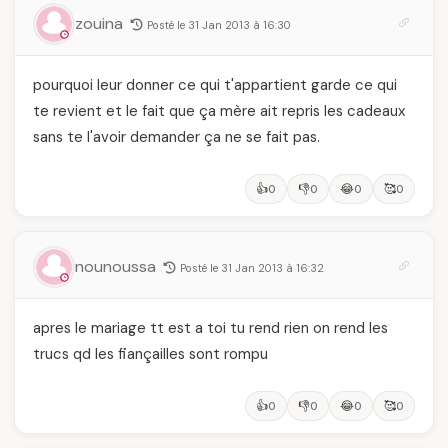
zouina
Posté le 31 Jan 2013 à 16:30
pourquoi leur donner ce qui t'appartient garde ce qui
te revient et le fait que ça mère ait repris les cadeaux
sans te l'avoir demander ça ne se fait pas.
👍
👎
😂
🥰
0
0
0
0
nounoussa
Posté le 31 Jan 2013 à 16:32
apres le mariage tt est a toi tu rend rien on rend les
trucs qd les fiançailles sont rompu
👍
👎
😂
🥰
0
0
0
0