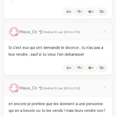
👍
👎
😂
🥰
0
0
0
0
Maya_Dz
Posté le 31 Jan 2013 à 17:00
Si c'est eux qui ont demandé le divorce , tu n'as pas a
leur rendre , sauf si tu veux t'en debarasser
👍
👎
😂
🥰
0
0
0
0
Maya_Dz
Posté le 31 Jan 2013 à 17:02
et encore je prefere que les donnent a une personne
qui en a besoin ou tu les vends ! mais leurs rendre non !