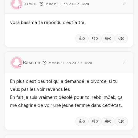
tresor
Posté le 31 Jan 2013 à 16:28
voila bassma ta repondu c'est a toi .
👍
👎
😂
🥰
0
0
0
0
Bassma
Posté le 31 Jan 2013 à 16:28
En plus c'est pas toi qui a demandé le divorce, si tu
veux pas les voir revends les
En fait je suis vraiment désolé pour toi rebbi m3ak, ça
me chagrine de voir une jeune femme dans cet état,
👍
👎
😂
🥰
0
0
0
0