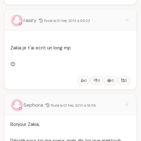
vintage,
pièce mode de l'été
d'engagement et de
transmission
rasiry
Posté le 01 Feb 2013 à 09:23
Zakia je t'ai ecrit un long mp
😊
👍
👎
😂
🥰
0
0
0
0
Sephora
Posté le 01 Feb 2013 à 16:56
Bonjour Zakia,
Désolé pour toi ma soeur, mais dis toi que mektoub