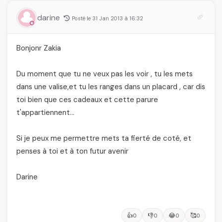
darine
Posté le 31 Jan 2013 à 16:32
Bonjonr Zakia
Du moment que tu ne veux pas les voir , tu les mets
dans une valise,et tu les ranges dans un placard , car dis
toi bien que ces cadeaux et cette parure
t'appartiennent…
Si je peux me permettre mets ta fierté de coté, et
penses à toi et à ton futur avenir
Darine
👍
👎
😂
🥰
0
0
0
0