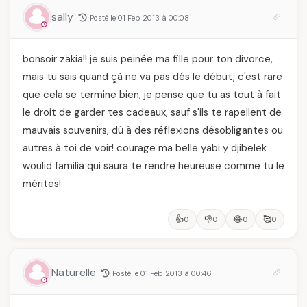
sally
Posté le 01 Feb 2013 à 00:08
bonsoir zakia!! je suis peinée ma fille pour ton divorce,
mais tu sais quand çà ne va pas dés le début, c'est rare
que cela se termine bien, je pense que tu as tout à fait
le droit de garder tes cadeaux, sauf s'ils te rapellent de
mauvais souvenirs, dû à des réflexions désobligantes ou
autres à toi de voir! courage ma belle yabi y djibelek
woulid familia qui saura te rendre heureuse comme tu le
mérites!
👍
👎
😂
🥰
0
0
0
0
Naturelle
Posté le 01 Feb 2013 à 00:46