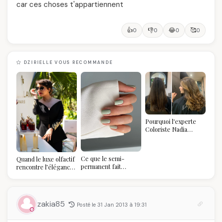
car ces choses t'appartiennent
👍
👎
😂
🥰
0
0
0
0
DZIRIELLE VOUS RECOMMANDE
Pourquoi l'experte
Coloriste Nadia
refuse de refaire
votre balayage (et
pourquoi vous allez
Ce que le semi-
Quand le luxe olfactif
l'adorer pour ça)
permanent fait
rencontre l’élégance
réellement à vos
algérienne : une
ongles
célébration de la Fête
des Mères hors du
temps
zakia85
Posté le 31 Jan 2013 à 19:31