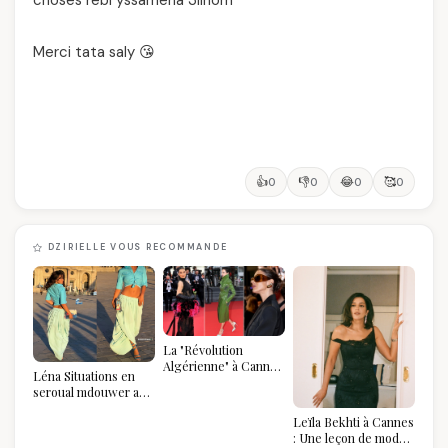
choses rebi yssameha 3lihom
Merci tata saly 😘
👍
👎
😂
🥰
0
0
0
0
DZIRIELLE VOUS RECOMMANDE
La "Révolution
Algérienne" à Cannes
Léna Situations en
2026 : Au-delà du
seroual mdouwer au
glamour, l'affirmation
Louvre : quand le
souveraine
Leïla Bekhti à Cannes
pantalon des
: Une leçon de mode
Algéroises devient la