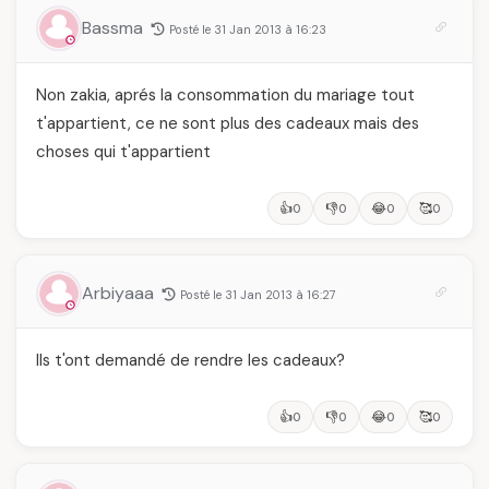
Bassma
Posté le 31 Jan 2013 à 16:23
Non zakia, aprés la consommation du mariage tout
t'appartient, ce ne sont plus des cadeaux mais des
choses qui t'appartient
👍
👎
😂
🥰
0
0
0
0
Arbiyaaa
Posté le 31 Jan 2013 à 16:27
Ils t'ont demandé de rendre les cadeaux?
👍
👎
😂
🥰
0
0
0
0