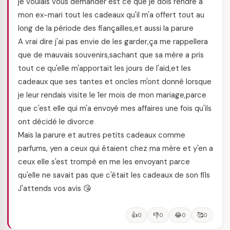
je voulais vous demander est ce que je dois rendre à
mon ex-mari tout les cadeaux qu'il m'a offert tout au
long de la période des fiançailles,et aussi la parure
A vrai dire j'ai pas envie de les garder,ça me rappellera
que de mauvais souvenirs,sachant que sa mère a pris
tout ce qu'elle m'apportait les jours de l'aid,et les
cadeaux que ses tantes et oncles m'ont donné lorsque
je leur rendais visite le 1er mois de mon mariage,parce
que c'est elle qui m'a envoyé mes affaires une fois qu'ils
ont décidé le divorce
Mais la parure et autres petits cadeaux comme
parfums, yen a ceux qui étaient chez ma mère et y'en a
ceux elle s'est trompé en me les envoyant parce
qu'elle ne savait pas que c'était les cadeaux de son fils
J'attends vos avis 😘
👍
👎
😂
🥰
0
0
0
0