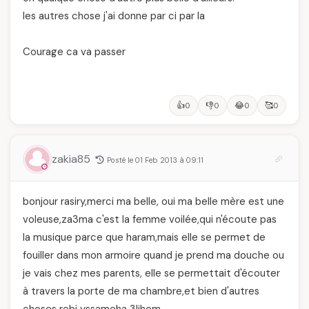
les autres chose j'ai donne par ci par la
Courage ca va passer
👍
👎
😂
🥰
0
0
0
0
zakia85
Posté le 01 Feb 2013 à 09:11
bonjour rasiry,merci ma belle, oui ma belle mère est une
voleuse,za3ma c'est la femme voilée,qui n'écoute pas
la musique parce que haram,mais elle se permet de
fouiller dans mon armoire quand je prend ma douche ou
je vais chez mes parents, elle se permettait d'écouter
à travers la porte de ma chambre,et bien d'autres