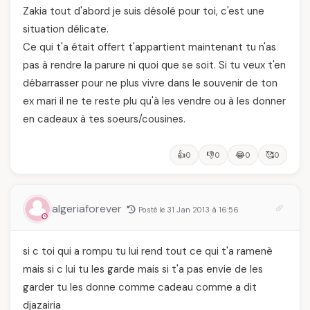
Zakia tout d'abord je suis désolé pour toi, c'est une
situation délicate.
Ce qui t'a était offert t'appartient maintenant tu n'as
pas à rendre la parure ni quoi que se soit. Si tu veux t'en
débarrasser pour ne plus vivre dans le souvenir de ton
ex mari il ne te reste plu qu'à les vendre ou à les donner
en cadeaux à tes soeurs/cousines.
👍
👎
😂
🥰
0
0
0
0
algeriaforever
Posté le 31 Jan 2013 à 16:56
si c toi qui a rompu tu lui rend tout ce qui t'a ramenè
mais si c lui tu les garde mais si t'a pas envie de les
garder tu les donne comme cadeau comme a dit
djazairia