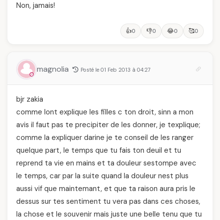
Non, jamais!
👍
👎
😂
🥰
0
0
0
0
magnolia
Posté le 01 Feb 2013 à 04:27
bjr zakia
comme lont explique les filles c ton droit, sinn a mon
avis il faut pas te precipiter de les donner, je texplique;
comme la expliquer darine je te conseil de les ranger
quelque part, le temps que tu fais ton deuil et tu
reprend ta vie en mains et ta douleur sestompe avec
le temps, car par la suite quand la douleur nest plus
aussi vif que maintemant, et que ta raison aura pris le
dessus sur tes sentiment tu vera pas dans ces choses,
la chose et le souvenir mais juste une belle tenu que tu