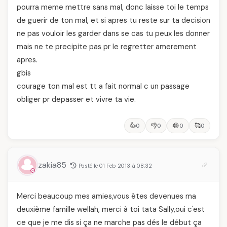
pourra meme mettre sans mal, donc laisse toi le temps
de guerir de ton mal, et si apres tu reste sur ta decision
ne pas vouloir les garder dans se cas tu peux les donner
mais ne te precipite pas pr le regretter amerement
apres.
gbis
courage ton mal est tt a fait normal c un passage
obliger pr depasser et vivre ta vie.
👍
👎
😂
🥰
0
0
0
0
zakia85
Posté le 01 Feb 2013 à 08:32
Merci beaucoup mes amies,vous êtes devenues ma
deuxième famille wellah, merci à toi tata Sally,oui c'est
ce que je me dis si ça ne marche pas dés le début ça