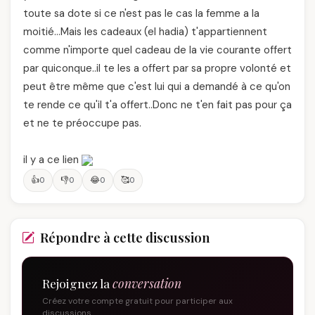
toute sa dote si ce n'est pas le cas la femme a la
moitié…Mais les cadeaux (el hadia) t'appartiennent
comme n'importe quel cadeau de la vie courante offert
par quiconque..il te les a offert par sa propre volonté et
peut être même que c'est lui qui a demandé à ce qu'on
te rende ce qu'il t'a offert..Donc ne t'en fait pas pour ça
et ne te préoccupe pas.
il y a ce lien
👍
👎
😂
🥰
0
0
0
0
Répondre à cette discussion
Rejoignez la
conversation
Créez votre compte gratuit pour participer aux
discussions.