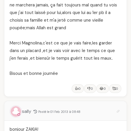
ne marchera jamais, ça fait toujours mal quand tu vois
que j'ai tout laissé pour lui,alors que lui au 1er pb il a
choisis sa famille et m'a jeté comme une vieille
poupée;mais Allah est grand
Merci Magnolina,c'est ce que je vais faire,les garder
dans un placard ,et je vais voir avec le temps ce que
j'en ferais ,et biensûr le temps guérit tout les maux..
Bisous et bonne journée
👍
👎
😂
🥰
0
0
0
0
sally
Posté le 01 Feb 2013 à 08:48
bonjour ZAKIA!