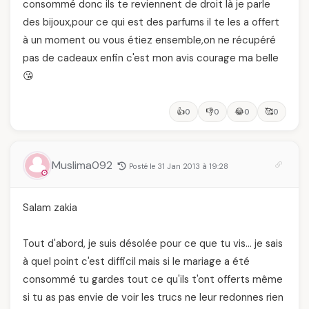
consommé donc ils te reviennent de droit là je parle
des bijoux,pour ce qui est des parfums il te les a offert
à un moment ou vous étiez ensemble,on ne récupéré
pas de cadeaux enfin c'est mon avis courage ma belle
😘
👍
👎
😂
🥰
0
0
0
0
Muslima092
Posté le 31 Jan 2013 à 19:28
Salam zakia
Tout d'abord, je suis désolée pour ce que tu vis… je sais
à quel point c'est difficil mais si le mariage a été
consommé tu gardes tout ce qu'ils t'ont offerts même
si tu as pas envie de voir les trucs ne leur redonnes rien