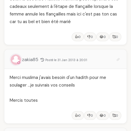
cadeaux seulement à l'étape de fiançaille lorsque la
femme annule les fiançailles mais ici c'est pas ton cas
car tu as bel et bien été marié
👍
👎
😂
🥰
0
0
0
0
zakia85
Posté le 31 Jan 2013 à 20:01
Merci muslima j'avais besoin d'un hadith pour me
soulager …je suivrais vos conseils
Mercis toutes
👍
👎
😂
🥰
0
0
0
0