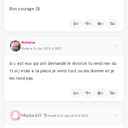
Bon courage 😘
👍
👎
😂
🥰
0
0
0
0
Rimana
Posté le 31 Jan 2013 à 18:07
si c est eux qui ont demandé le divorce tu rend rien du
tt,si j etais a ta place je vend tout ou les donner et je
les rend pas
👍
👎
😂
🥰
0
0
0
0
Madura13
Posté le 31 Jan 2013 à 18:12