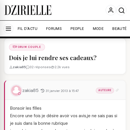
Nous utilisons des cookies pour améliorer votre
expérience et mesurer l'audience.
En savoir plus
Accepter tout
Personnaliser
FIL D'ACTU
FORUMS
PEOPLE
MODE
BEAUTÉ
Forums
/
FORUM COUPLE
/
FORUM COUPLE
Dois je lui rendre ses cadeaux?
zakia85
32 réponses
2.2k vues
zakia85
31 janvier 2013 à 15:47
AUTEURE
Bonsoir les filles
Encore une fois je désire avoir vos avis,je ne sais pas si
je suis dans la bonne rubrique