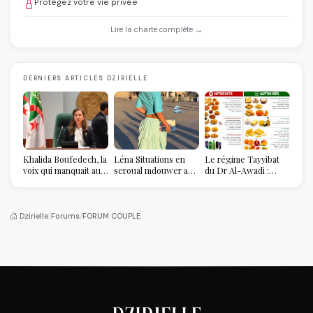
Protégez votre vie privée
Lire la charte complète →
DERNIERS ARTICLES DZIRIELLE
Khalida Boufedech, la
Léna Situations en
Le régime Tayyibat
voix qui manquait au
seroual mdouwer au
du Dr Al-Awadi :
sommet de l'État
Louvre : quand le
pourquoi il a séduit
algérien
pantalon des
des millions de
Algéroises devient la
femmes algériennes,
pièce mode de l'été
et ce que vous devez
Dzirielle
/
Forums
/
FORUM COUPLE
vraiment savoir