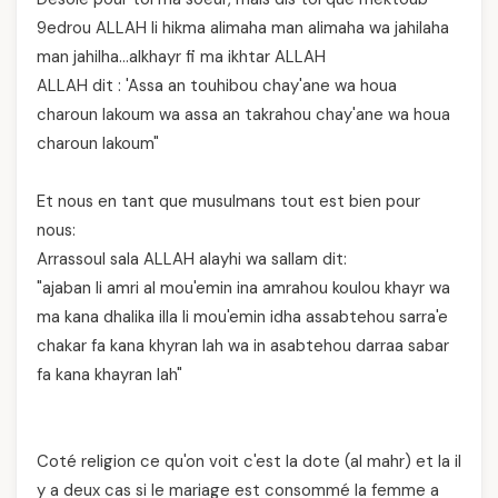
9edrou ALLAH li hikma alimaha man alimaha wa jahilaha
man jahilha…alkhayr fi ma ikhtar ALLAH
ALLAH dit : 'Assa an touhibou chay'ane wa houa
charoun lakoum wa assa an takrahou chay'ane wa houa
charoun lakoum"
Et nous en tant que musulmans tout est bien pour
nous:
Arrassoul sala ALLAH alayhi wa sallam dit:
"ajaban li amri al mou'emin ina amrahou koulou khayr wa
ma kana dhalika illa li mou'emin idha assabtehou sarra'e
chakar fa kana khyran lah wa in asabtehou darraa sabar
fa kana khayran lah"
Coté religion ce qu'on voit c'est la dote (al mahr) et la il
y a deux cas si le mariage est consommé la femme a