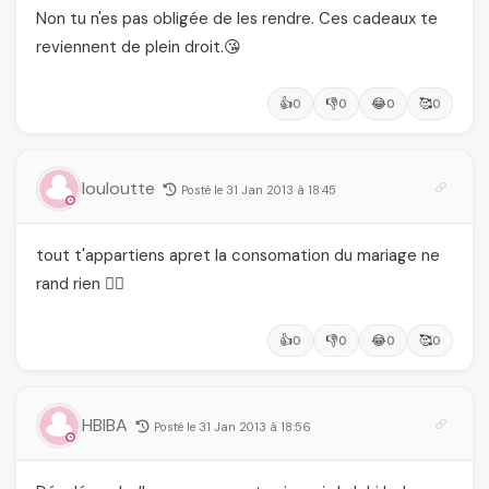
Non tu n'es pas obligée de les rendre. Ces cadeaux te
reviennent de plein droit.😘
👍
👎
😂
🥰
0
0
0
0
louloutte
Posté le 31 Jan 2013 à 18:45
tout t'appartiens apret la consomation du mariage ne
rand rien 🙅‍♂️
👍
👎
😂
🥰
0
0
0
0
HBIBA
Posté le 31 Jan 2013 à 18:56