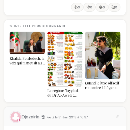
👍
👎
😂
🥰
0
0
0
0
DZIRIELLE VOUS RECOMMANDE
Khalida Boufedech, la
voix qui manquait au
sommet de l'État
algérien
Quand le luxe olfactif
rencontre l’élégance
Le régime Tayyibat
algérienne : une
du Dr Al-Awadi :
célébration de la Fête
pourquoi il a séduit
des Mères hors du
des millions de
temps
femmes algériennes,
et ce que vous devez
Djazairia
Posté le 31 Jan 2013 à 16:37
vraiment savoir