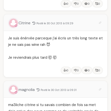
👍
👎
😂
🥰
0
0
0
0
Citrine
Posté le 30 Oct 2013 à 09:29
Je suis énérvée parceque j’ai écris un très long texte et
je ne sais pas wine rah 😈
Je reviendrais plus tard 🤯 🤯
👍
👎
😂
🥰
0
0
0
0
magnolia
Posté le 30 Oct 2013 à 09:31
ma3liche citrine si tu savais combien de fois sa met