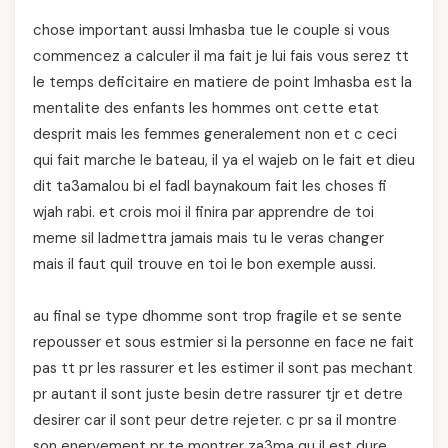
chose important aussi lmhasba tue le couple si vous
commencez a calculer il ma fait je lui fais vous serez tt
le temps deficitaire en matiere de point lmhasba est la
mentalite des enfants les hommes ont cette etat
desprit mais les femmes generalement non et c ceci
qui fait marche le bateau, il ya el wajeb on le fait et dieu
dit ta3amalou bi el fadl baynakoum fait les choses fi
wjah rabi. et crois moi il finira par apprendre de toi
meme sil ladmettra jamais mais tu le veras changer
mais il faut quil trouve en toi le bon exemple aussi.
au final se type dhomme sont trop fragile et se sente
repousser et sous estmier si la personne en face ne fait
pas tt pr les rassurer et les estimer il sont pas mechant
pr autant il sont juste besin detre rassurer tjr et detre
desirer car il sont peur detre rejeter. c pr sa il montre
son enervement pr te montrer za3ma qu il est dure