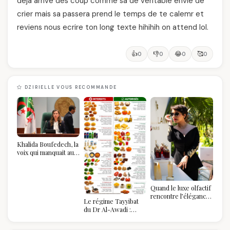
deja arrive des coup comme sa de veritable envie de
crier mais sa passera prend le temps de te calemr et
reviens nous ecrire ton long texte hihihih on attend lol.
👍
👎
😂
🥰
0
0
0
0
DZIRIELLE VOUS RECOMMANDE
Khalida Boufedech, la
voix qui manquait au
sommet de l'État
algérien
Quand le luxe olfactif
rencontre l’élégance
Le régime Tayyibat
algérienne : une
du Dr Al-Awadi :
célébration de la Fête
pourquoi il a séduit
des Mères hors du
des millions de
temps