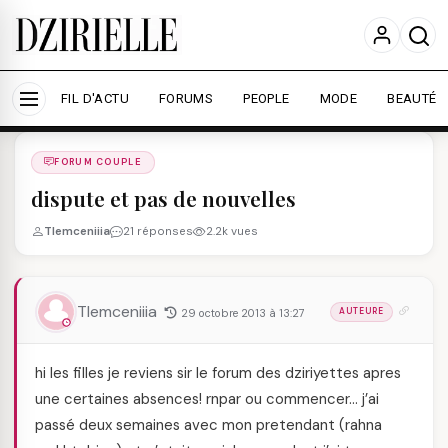
Nous utilisons des cookies pour améliorer votre
expérience et mesurer l'audience.
En savoir plus
Accepter tout
Personnaliser
FIL D'ACTU
FORUMS
PEOPLE
MODE
BEAUTÉ
Forums
/
FORUM COUPLE
/
FORUM COUPLE
dispute et pas de nouvelles
Tlemceniiia
21 réponses
2.2k vues
Tlemceniiia
29 octobre 2013 à 13:27
AUTEURE
hi les filles je reviens sir le forum des dziriyettes apres
une certaines absences! rnpar ou commencer… j’ai
passé deux semaines avec mon pretendant (rahna