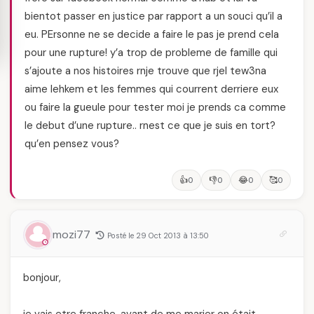
bientot passer en justice par rapport a un souci qu’il a
eu. PErsonne ne se decide a faire le pas je prend cela
pour une rupture! y’a trop de probleme de famille qui
s’ajoute a nos histoires rnje trouve que rjel tew3na
aime lehkem et les femmes qui courrent derriere eux
ou faire la gueule pour tester moi je prends ca comme
le debut d’une rupture.. rnest ce que je suis en tort?
qu’en pensez vous?
👍
👎
😂
🥰
0
0
0
0
mozi77
Posté le 29 Oct 2013 à 13:50
bonjour,