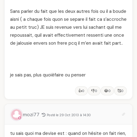
Sans parler du fait que les deux autres fois ou il a boude
aisni ( a chaque fois quon se separe il fait ca s’accroche
au petit truc) JE suis revenue vers lui sachant quil me
repoussait, quil avait effectivement ressenti une once
de jalousie envers son frere pcq il m’en avait fait part..
je sais pas, plus quoièfaire ou penser
👍
👎
😂
🥰
0
0
0
0
mozi77
Posté le 29 Oct 2013 à 14:30
tu sais quoi ma devise est : quand on hésite on fait rien,