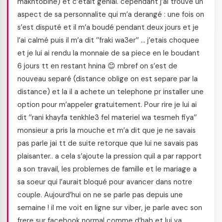
makhtobine) et c’etait genial. cependant j’ai trouve un
aspect de sa personnalite qui m’a derangé : une fois on
s’est disputé et il m’a boudé pendant deux jours et je
l’ai calmé puis il m’a dit ’’fraki wa3er’’ … j’etais choquee
et je lui ai rendu la monnaie de sa piece en le boudant
6 jours tt en restant hnina 😊 rnbref on s’est de
nouveau separé (distance oblige on est separe par la
distance) et la il a achete un telephone pr installer une
option pour m’appeler gratuitement. Pour rire je lui ai
dit ’’rani khayfa tenkhle3 fel materiel wa tesmeh fiya’’
monsieur a pris la mouche et m’a dit que je ne savais
pas parle jai tt de suite retorque que lui ne savais pas
plaisanter.. a cela s’ajoute la pression quil a par rapport
a son travail, les problemes de famille et le mariage a
sa soeur qui l’aurait bloqué pour avancer dans notre
couple. Aujourd’hui on ne se parle pas depuis une
semaine ! il me voit en ligne sur viber, je parle avec son
frere sur facebook normal comme d’hab et lui va