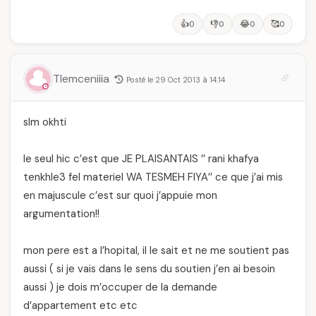
👍
👎
😂
🥰
0
0
0
0
Tlemceniiia
Posté le 29 Oct 2013 à 14:14
slm okhti
le seul hic c’est que JE PLAISANTAIS ’’ rani khafya
tenkhle3 fel materiel WA TESMEH FIYA’’ ce que j’ai mis
en majuscule c’est sur quoi j’appuie mon
argumentation!!
mon pere est a l’hopital, il le sait et ne me soutient pas
aussi ( si je vais dans le sens du soutien j’en ai besoin
aussi ) je dois m’occuper de la demande
d’appartement etc etc