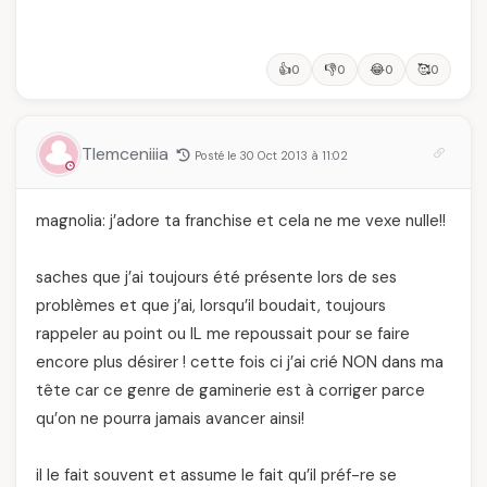
👍
👎
😂
🥰
0
0
0
0
Tlemceniiia
Posté le 30 Oct 2013 à 11:02
magnolia: j’adore ta franchise et cela ne me vexe nulle!!
saches que j’ai toujours été présente lors de ses
problèmes et que j’ai, lorsqu’il boudait, toujours
rappeler au point ou IL me repoussait pour se faire
encore plus désirer ! cette fois ci j’ai crié NON dans ma
tête car ce genre de gaminerie est à corriger parce
qu’on ne pourra jamais avancer ainsi!
il le fait souvent et assume le fait qu’il préf-re se