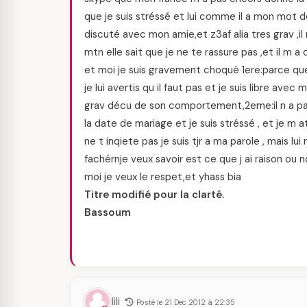
que je suis stréssé et lui comme il a mon mot de 
discuté avec mon amie,et z3af alia tres grav ,il m 
mtn elle sait que je ne te rassure pas ,et il m 
et moi je suis gravement choqué 1ere:parce que 
je lui avertis qu il faut pas et je suis libre avec
grav décu de son comportement,2eme:il n a pas 
la date de mariage et je suis stréssé , et je m 
ne t inqiete pas je suis tjr a ma parole , mais lui
fachérnje veux savoir est ce que j ai raison ou n
moi je veux le respet,et yhass bia
Titre modifié pour la clarté.
Bassoum
lili
Posté le 21 Dec 2012 à 22:35