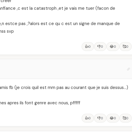
 créer
connfiance ,c est la catastroph ,et je vais me tuer (facon de
le,n estce pas ,?alors est ce qu c est un signe de manque de
nss svp
👍
👎
😂
🥰
0
0
0
0
mis fb (je crois quil est mm pas au courant que je suis dessus…)
s apres ils font genre avec nous, pfffff
👍
👎
😂
🥰
0
0
0
0