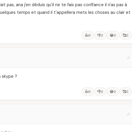
t pas, ana j'en déduis qu'il ne te fais pas confiance il n'as pas à
quelques temps et quand il t'appellera mets les choses au clair et
👍
👎
😂
🥰
0
0
0
0
n skype ?
👍
👎
😂
🥰
0
0
0
0