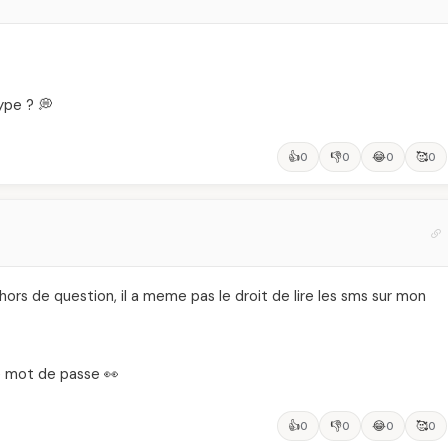
ype ? 💭
👍
👎
😂
🥰
0
0
0
0
ors de question, il a meme pas le droit de lire les sms sur mon
le mot de passe 👀
👍
👎
😂
🥰
0
0
0
0