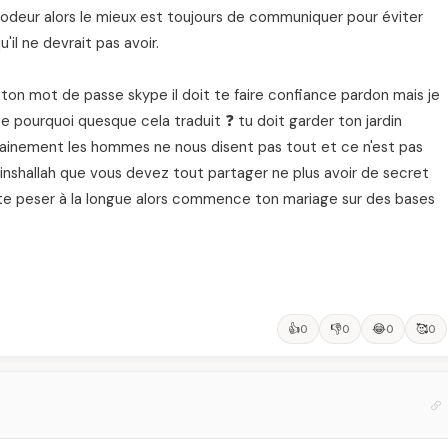
codeur alors le mieux est toujours de communiquer pour éviter
il ne devrait pas avoir.
 ton mot de passe skype il doit te faire confiance pardon mais je
pourquoi quesque cela traduit ❓ tu doit garder ton jardin
ertainement les hommes ne nous disent pas tout et ce n'est pas
nshallah que vous devez tout partager ne plus avoir de secret
de te peser à la longue alors commence ton mariage sur des bases
👍
👎
😂
🥰
0
0
0
0