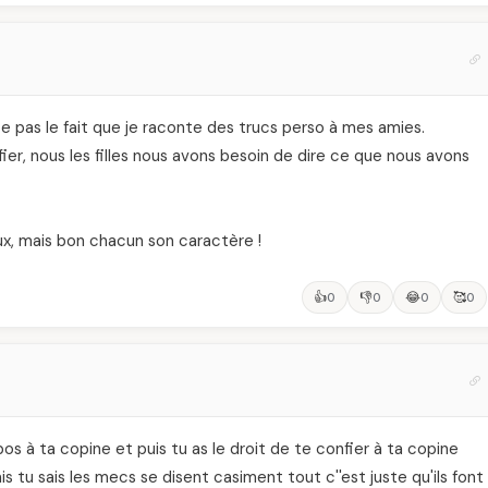
 pas le fait que je raconte des trucs perso à mes amies.
fier, nous les filles nous avons besoin de dire ce que nous avons
x, mais bon chacun son caractère !
👍
👎
😂
🥰
0
0
0
0
opos à ta copine et puis tu as le droit de te confier à ta copine
s tu sais les mecs se disent casiment tout c''est juste qu'ils font