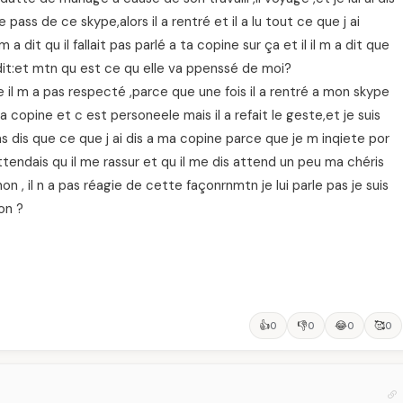
pass de ce skype,alors il a rentré et il a lu tout ce que j ai
a dit qu il fallait pas parlé a ta copine sur ça et il il m a dit que
a dit:et mtn qu est ce qu elle va ppenssé de moi?
il m a pas respecté ,parce que une fois il a rentré a mon skype
 ma copine et c est personeele mais il a refait le geste,et je suis
dis que ce que j ai dis a ma copine parce que je m inqiete por
attendais qu il me rassur et qu il me dis attend un peu ma chéris
 non , il n a pas réagie de cette façonrnmtn je lui parle pas je suis
on ?
👍
👎
😂
🥰
0
0
0
0