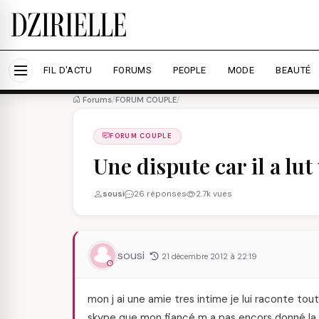
Nous utilisons des cookies pour améliorer votre expé
savoir plus
Accepter tout
Personna
FIL D'ACTU
FORUMS
PEOPLE
MODE
BEAUTÉ
Forums
/
FORUM COUPLE
/
FORUM COUPLE
Une dispute car il a lu
sousi
26 réponses
2.7k vues
sousi
21 décembre 2012 à 22:19
mon j ai une amie tres intime je lui raconte tou
skype que mon fiancé m a pas encors donné la dat