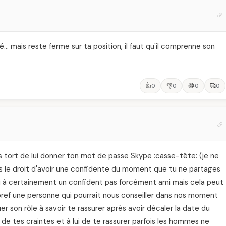
osité… mais reste ferme sur ta position, il faut qu'il comprenne son
👍
👎
😂
🥰
0
0
0
0
s tort de lui donner ton mot de passe Skype :casse-tête: (je ne
s le droit d'avoir une confidente du moment que tu ne partages
ui à certainement un confident pas forcément ami mais cela peut
 bref une personne qui pourrait nous conseiller dans nos moment
uer son rôle à savoir te rassurer après avoir décaler la date du
ar de tes craintes et à lui de te rassurer parfois les hommes ne