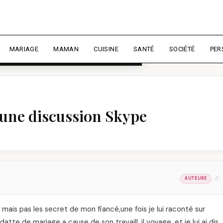
rience et mesurer l'audience.
En
liser
MARIAGE
MAMAN
CUISINE
SANTÉ
SOCIÉTÉ
PER
t une discussion Skype
AUTEURE
t mais pas les secret de mon fiancé,une fois je lui raconté sur
te de mariage a cause de son travaill ,il voyage ,et je lui ai dis