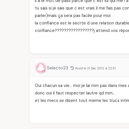
il a le mot de pass parce que c est lui qui me l a
tu sais si je sais que c est vrais il me fais pas 
parler)mais ça sera pas facile pour moi
la confiance est le secrte d une relation durab
confiance?????????????????j attend vos répo
Selecto23
Posté le 21 Dec 2012 à 22:51
Oui chacun sa vie… moi je lai mm pas dans mes a
donc oui il faut respecter lautre qd mm…
et les mecs se disent tout meme les trucs intime