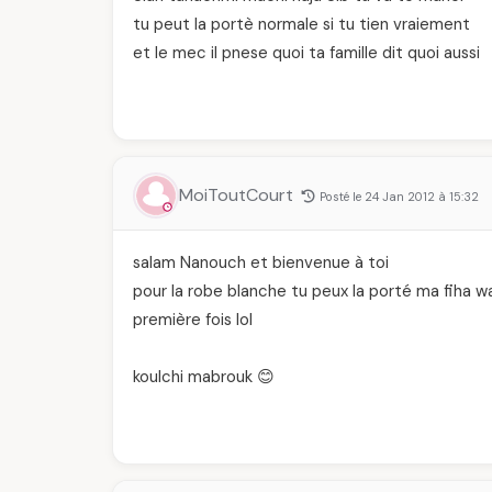
tu peut la portè normale si tu tien vraiement
et le mec il pnese quoi ta famille dit quoi aussi
MoiToutCourt
Posté le 24 Jan 2012 à 15:32
salam Nanouch et bienvenue à toi
pour la robe blanche tu peux la porté ma fiha wal
première fois lol
koulchi mabrouk 😊