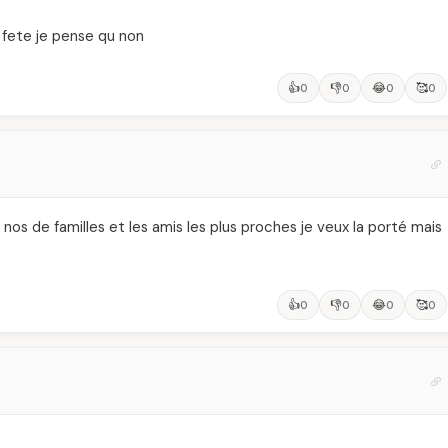
e fete je pense qu non
👍
👎
😂
🥰
0
0
0
0
 nos de familles et les amis les plus proches je veux la porté mais
👍
👎
😂
🥰
0
0
0
0