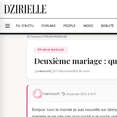
Nous utilisons des cookies pour améliorer votre expé
savoir plus
Accepter tout
Personna
FIL D'ACTU
FORUMS
PEOPLE
MODE
BEAUTÉ
Forums
/
FORUM MARIAGE
/
FORUM MARIAGE
Deuxième mariage : qu
nanouch
37 réponses
9.3k vues
nanouch
24 janvier 2012 à 15:17
Bonjour tout le monde je suis nouvelle sur dziri
mariage je ne sais pas quoi porté si je porte un