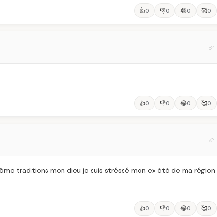
👍
👎
😂
🥰
0
0
0
0
👍
👎
😂
🥰
0
0
0
0
ême traditions mon dieu je suis stréssé mon ex été de ma région
👍
👎
😂
🥰
0
0
0
0