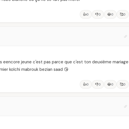
👍
👎
😂
🥰
0
0
0
0
t'es eencore jeune c'est pas parce que c'est ton deuxième mariage
emier kolchi mabrouk bezian saad 😘
👍
👎
😂
🥰
0
0
0
0