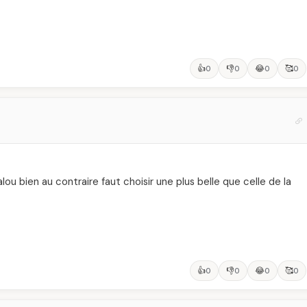
👍
👎
😂
🥰
0
0
0
0
ou bien au contraire faut choisir une plus belle que celle de la
👍
👎
😂
🥰
0
0
0
0