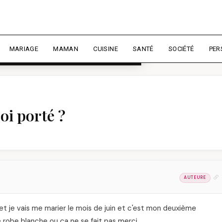
rience et mesurer l'audience.
En
liser
MARIAGE
MAMAN
CUISINE
SANTÉ
SOCIÉTÉ
PER
oi porté ?
AUTEURE
yet je vais me marier le mois de juin et c'est mon deuxième
e robe blanche ou ça ne se fait pas merci