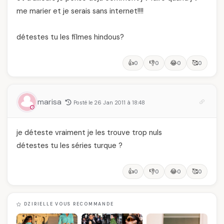
me marier et je serais sans internet!!!!
détestes tu les filmes hindous?
👍
👎
😂
🥰
0
0
0
0
marisa
Posté le 26 Jan 2011 à 18:48
je déteste vraiment je les trouve trop nuls
détestes tu les séries turque ?
👍
👎
😂
🥰
0
0
0
0
DZIRIELLE VOUS RECOMMANDE