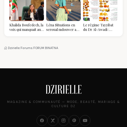
Khalida Boufedech, la
Léna Situations en
Le régime Tayyibat
voix qui manquait au
seroual mdouwer au
du Dr Al-Awadi :
sommet de l'État
Louvre : quand le
pourquoi il a séduit
algérien
pantalon des
des millions de
Algéroises devient la
femmes algériennes,
pièce mode de l'été
et ce que vous devez
Dzirielle
/
Forums
/
FORUM BINATNA
vraiment savoir
MAGAZINE & COMMUNAUTÉ — MODE, BEAUTÉ, MARIAGE &
CULTURE DZ