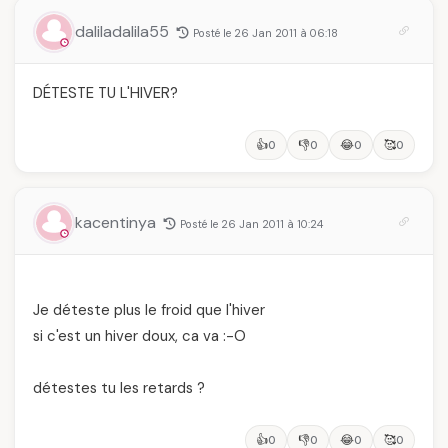
daliladalila55
Posté le 26 Jan 2011 à 06:18
DÉTESTE TU L'HIVER?
👍
👎
😂
🥰
0
0
0
0
kacentinya
Posté le 26 Jan 2011 à 10:24
Je déteste plus le froid que l'hiver
si c'est un hiver doux, ca va :-O
détestes tu les retards ?
👍
👎
😂
🥰
0
0
0
0