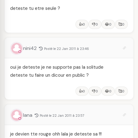
deteste tu etre seule ?
👍
👎
😂
🥰
0
0
0
0
nini42
Posté le 22 Jan 2011 à 23:46
oui je deteste je ne supporte pas la solitude
deteste tu faire un dicour en public ?
👍
👎
😂
🥰
0
0
0
0
lana
Posté le 22 Jan 2011 à 23:57
je devien tte rouge ohh lala je deteste sa !!!