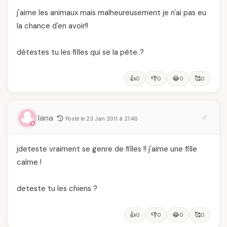
j'aime les animaux mais malheureusement je n'ai pas eu
la chance d'en avoir!!
détestes tu les filles qui se la pète..?
👍
👎
😂
🥰
0
0
0
0
lana
Posté le 23 Jan 2011 à 21:46
jdeteste vraiment se genre de filles !! j'aime une fille
calme !
deteste tu les chiens ?
👍
👎
😂
🥰
0
0
0
0