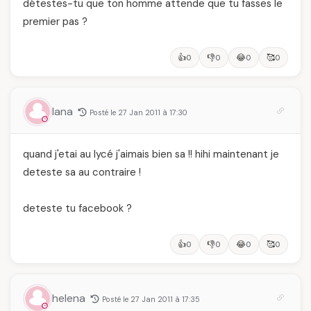
détestes-tu que ton homme attende que tu fasses le
premier pas ?
👍
👎
😂
🥰
0
0
0
0
lana
Posté le 27 Jan 2011 à 17:30
quand j'etai au lycé j'aimais bien sa !! hihi maintenant je
deteste sa au contraire !
deteste tu facebook ?
👍
👎
😂
🥰
0
0
0
0
helena
Posté le 27 Jan 2011 à 17:35