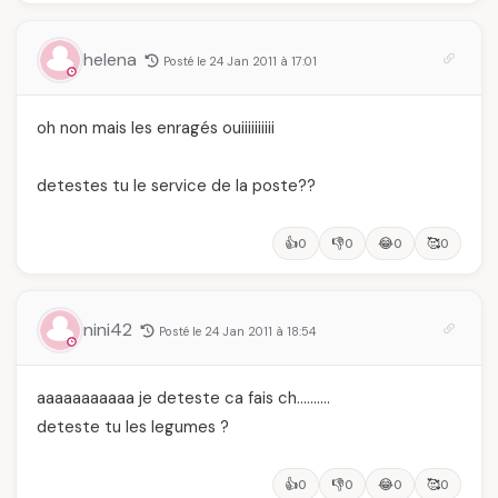
helena
Posté le 24 Jan 2011 à 17:01
oh non mais les enragés ouiiiiiiiiii
detestes tu le service de la poste??
👍
👎
😂
🥰
0
0
0
0
nini42
Posté le 24 Jan 2011 à 18:54
aaaaaaaaaaa je deteste ca fais ch……….
deteste tu les legumes ?
👍
👎
😂
🥰
0
0
0
0