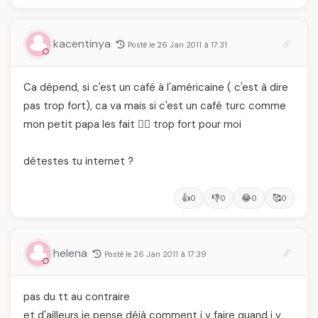
kacentinya
Posté le 26 Jan 2011 à 17:31
Ca dépend, si c'est un café à l'américaine ( c'est à dire
pas trop fort), ca va mais si c'est un café turc comme
mon petit papa les fait 🙅‍♂️ trop fort pour moi
détestes tu internet ?
👍
👎
😂
🥰
0
0
0
0
helena
Posté le 26 Jan 2011 à 17:39
pas du tt au contraire
et d'ailleurs je pense déjà comment j v faire quand j v