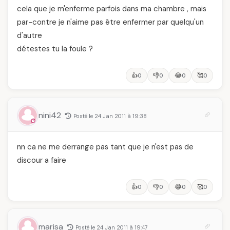
cela que je m'enferme parfois dans ma chambre , mais
par-contre je n'aime pas être enfermer par quelqu'un
d'autre
détestes tu la foule ?
👍
👎
😂
🥰
0
0
0
0
nini42
Posté le 24 Jan 2011 à 19:38
nn ca ne me derrange pas tant que je n'est pas de
discour a faire
👍
👎
😂
🥰
0
0
0
0
marisa
Posté le 24 Jan 2011 à 19:47