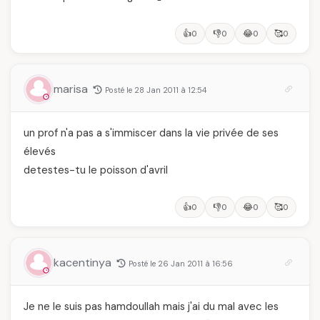
👍
👎
😂
🥰
0
0
0
0
marisa
Posté le 28 Jan 2011 à 12:54
un prof n'a pas a s'immiscer dans la vie privée de ses
élevés
detestes-tu le poisson d'avril
👍
👎
😂
🥰
0
0
0
0
kacentinya
Posté le 26 Jan 2011 à 16:56
Je ne le suis pas hamdoullah mais j'ai du mal avec les