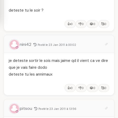
deteste tu le soir ?
👍
👎
😂
🥰
0
0
0
0
nini42
Posté le 23 Jan 2011 à 00:02
je deteste sortir le sois mais jaime qd il vient ca ve dire
que je vais faire dodo
deteste tu les annimaux
👍
👎
😂
🥰
0
0
0
0
pitsou
Posté le 23 Jan 2011 à 13:56