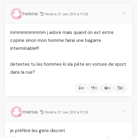
helena
Posté le 27 Jan 2011 à 17:26
mmmmmmmmm j adore mais quand on est entre
copine sinon mon homme fairai une bagarre
interminable!!!
detestes tu les hommes ki sla péte en voiture de sport
dans la rue?
👍
👎
😂
🥰
0
0
0
0
marisa
Posté le 27 Jan 2011 à 17:29
je préfère les gens discret