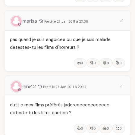
marisa
Posté le 27 Jan 2011 à 20:38
pas quand je suis engoicee ou que je suis malade
detestes-tu les films d'horreurs ?
👍
👎
😂
🥰
0
0
0
0
nini42
Posté le 27 Jan 2011 à 20:44
dutt c mes films préférés jadoreeeeeeeeeeeee
deteste tu les films daction ?
👍
👎
😂
🥰
0
0
0
0