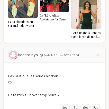
La "Révolution
Algérienne" à Cannes
Léna Situations en
2026 : Au-delà du
seroual mdouwer au
glamour, l'affirmation
Louvre : quand le
souveraine
Leïla Bekhti à Cannes
pantalon des
: Une leçon de mode
Algéroises devient la
vintage,
pièce mode de l'été
d'engagement et de
transmission
kacentinya
Posté le 26 Jan 2011 à 19:34
Pas plus que les séries hindous…….
😊
Détestes tu boxer trop serré ?
👍
👎
😂
🥰
0
0
0
0