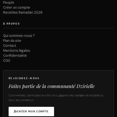
People
Créer un compte
Recettes Ramadan 2026
À PROPOS
Qui sommes-nous ?
Plan du site
Contact
Mentions légales
Confidentialité
CGU
REJOIGNEZ-NOUS
Faites partie de la communauté Dzirielle
Commentez, participez aux forums, gagnez des badges et accédez à
tous les contenus.
CRÉER MON COMPTE