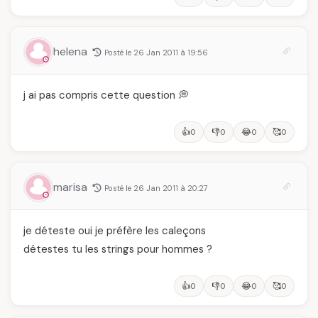
helena
Posté le 26 Jan 2011 à 19:56
j ai pas compris cette question 💭
👍
👎
😂
🥰
0
0
0
0
marisa
Posté le 26 Jan 2011 à 20:27
je déteste oui je préfère les caleçons
détestes tu les strings pour hommes ?
👍
👎
😂
🥰
0
0
0
0