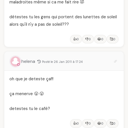
maladroites même si ca me fait rire 🤣
détestes tu les gens qui portent des lunettes de soleil
alors qu'il n'y a pas de soleil???
👍
👎
😂
🥰
0
0
0
0
helena
Posté le 26 Jan 2011 à 17:24
oh que je deteste ça!!!
ça menerve 😤 😤
detestes tu le café?
👍
👎
😂
🥰
0
0
0
0