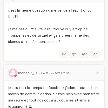
c'est la meme question ki mé venue a l'esprit c fou
lana!!!!!
j aime pas du tt a vrai dire j trouve kil y a trop de
tromperies et de virtuel et ça a créer même des
blemes et toi t'en penses quoi?
👍
👎
😂
🥰
0
0
0
0
marisa
Posté le 27 Jan 2011 à 17:36
je suis tout le temps sur facebook j'adore c'est un bon
moyen de communication je rigole bien avec mon frère
ma seure et tout nos cousins , cousines et amis a
l'étranger 👨‍💻