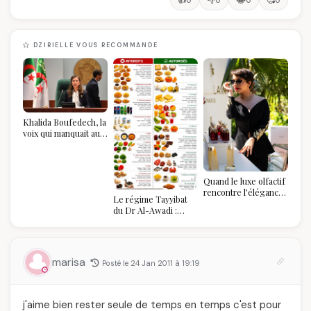
👍
👎
😂
🥰
0
0
0
0
DZIRIELLE VOUS RECOMMANDE
Khalida Boufedech, la
voix qui manquait au
sommet de l'État
algérien
Quand le luxe olfactif
rencontre l’élégance
Le régime Tayyibat
algérienne : une
du Dr Al-Awadi :
célébration de la Fête
pourquoi il a séduit
des Mères hors du
des millions de
temps
femmes algériennes,
et ce que vous devez
marisa
Posté le 24 Jan 2011 à 19:19
vraiment savoir
j'aime bien rester seule de temps en temps c'est pour