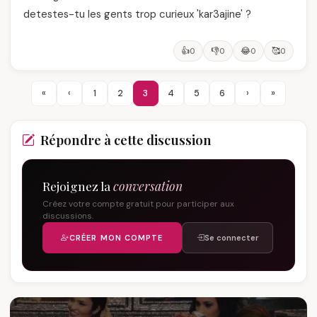
detestes-tu les gents trop curieux 'kar3ajine' ?
👍
👎
😂
🥰
0
0
0
0
«
‹
1
2
3
4
5
6
›
»
Répondre à cette discussion
Rejoignez la
conversation
Créez votre compte gratuit pour participer aux
discussions.
CRÉER MON COMPTE
Se connecter