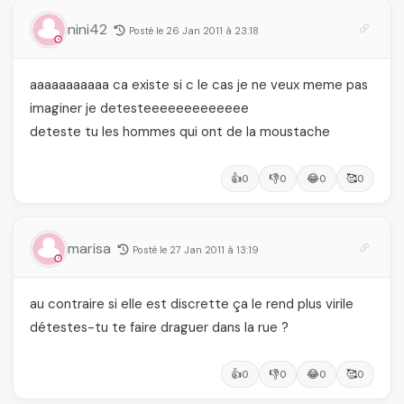
nini42
Posté le 26 Jan 2011 à 23:18
aaaaaaaaaaa ca existe si c le cas je ne veux meme pas
imaginer je detesteeeeeeeeeeeee
deteste tu les hommes qui ont de la moustache
👍
👎
😂
🥰
0
0
0
0
marisa
Posté le 27 Jan 2011 à 13:19
au contraire si elle est discrette ça le rend plus virile
détestes-tu te faire draguer dans la rue ?
👍
👎
😂
🥰
0
0
0
0