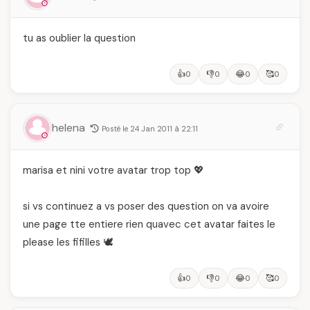
tu as oublier la question
👍
👎
😂
🥰
0
0
0
0
helena
Posté le 24 Jan 2011 à 22:11
marisa et nini votre avatar trop top 💖
si vs continuez a vs poser des question on va avoire
une page tte entiere rien quavec cet avatar faites le
please les fifilles 🕊️
👍
👎
😂
🥰
0
0
0
0