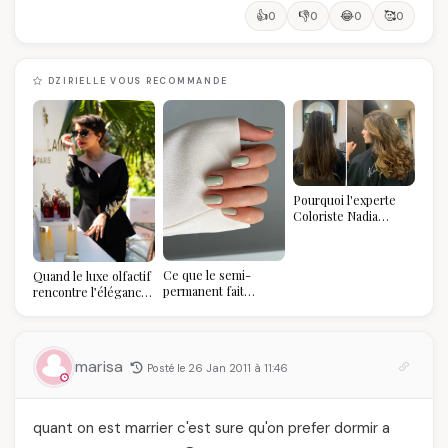
👍
👎
😂
🥰
0
0
0
0
DZIRIELLE VOUS RECOMMANDE
Pourquoi l'experte
Coloriste Nadia
refuse de refaire
votre balayage (et
pourquoi vous allez
Ce que le semi-
Quand le luxe olfactif
l'adorer pour ça)
permanent fait
rencontre l’élégance
réellement à vos
algérienne : une
ongles
célébration de la Fête
des Mères hors du
temps
marisa
Posté le 26 Jan 2011 à 11:46
quant on est marrier c'est sure qu'on prefer dormir a