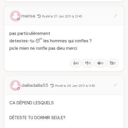
marisa
Posté le 27 Jan 2011 à 21:45
pas particulièrement
detestes-tu 😴 les hommes qui ronfles ?
ps:le mien ne ronfle pas dieu merci
👍
👎
😂
🥰
0
0
0
0
daliladalila55
Posté le 26 Jan 2011 à 11:40
CA DÉPEND LESQUELS
DÉTESTE TU DORMIR SEULE?