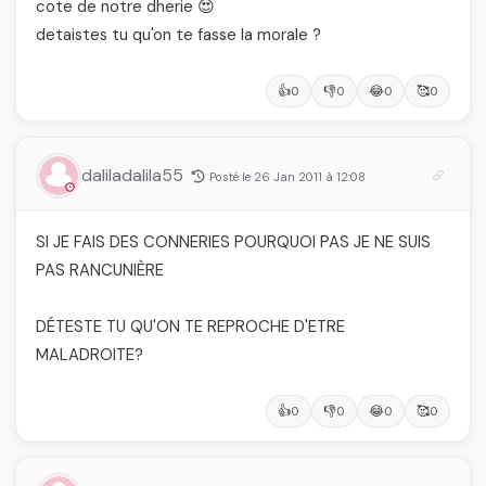
cote de notre dherie 😍
detaistes tu qu'on te fasse la morale ?
👍
👎
😂
🥰
0
0
0
0
daliladalila55
Posté le 26 Jan 2011 à 12:08
SI JE FAIS DES CONNERIES POURQUOI PAS JE NE SUIS
PAS RANCUNIÈRE
DÉTESTE TU QU'ON TE REPROCHE D'ETRE
MALADROITE?
👍
👎
😂
🥰
0
0
0
0