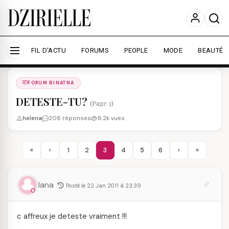
Nous utilisons des cookies pour améliorer votre
expérience et mesurer l'audience.
En savoir plus
Accepter tout
Personnaliser
FIL D'ACTU
FORUMS
PEOPLE
MODE
BEAUTÉ
Forums
/
FORUM BINATNA
/
FORUM BINATNA
DETESTE-TU?
(Page 3)
helena
208 réponses
8.2k vues
«
‹
1
2
3
4
5
6
›
»
lana
Posté le 22 Jan 2011 à 23:39
c affreux je deteste vraiment !!!