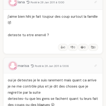
lana
Posté le 28 Jan 2011 à 13:00
j'aime bien hihi je fait toujour des coup surtout la famille
🤣
deteste tu etre enervé ?
👍
👎
😂
🥰
0
0
0
0
marisa
Posté le 28 Jan 2011 à 13:06
oui je detestes je le suis rarement mais quant ca arrive
je ne me contrôle plus et je dit des choses que je
regrette par la suite
detestes-tu que les gens se fachent quant tu leurs fait
des coups ou des blagues 😤