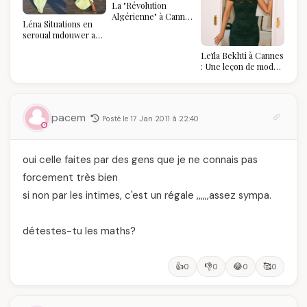
La "Révolution
Algérienne" à Cannes
Léna Situations en
2026 : Au-delà du
seroual mdouwer au
glamour, l'affirmation
Louvre : quand le
souveraine
Leïla Bekhti à Cannes
pantalon des
: Une leçon de mode
Algéroises devient la
vintage,
pièce mode de l'été
d'engagement et de
transmission
pacem
Posté le 17 Jan 2011 à 22:40
oui celle faites par des gens que je ne connais pas
forcement très bien
si non par les intimes, c'est un régale ,,,,,,assez sympa.
détestes-tu les maths?
👍
👎
😂
🥰
0
0
0
0