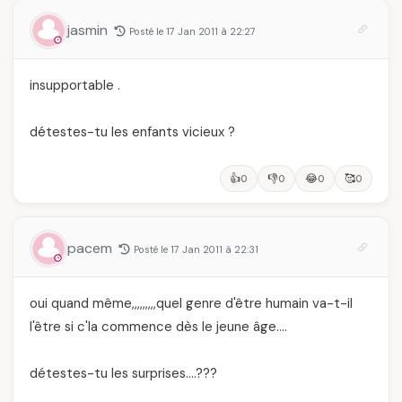
jasmin
Posté le 17 Jan 2011 à 22:27
insupportable .
détestes-tu les enfants vicieux ?
👍
👎
😂
🥰
0
0
0
0
pacem
Posté le 17 Jan 2011 à 22:31
oui quand même,,,,,,,,,quel genre d'être humain va-t-il
l'être si c'la commence dès le jeune âge….
détestes-tu les surprises….???