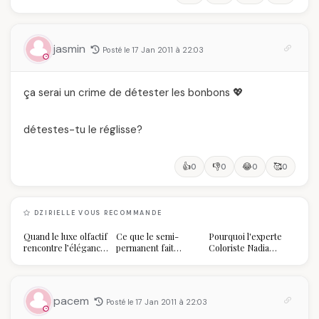
jasmin
Posté le 17 Jan 2011 à 22:03
ça serai un crime de détester les bonbons 💖
détestes-tu le réglisse?
👍
👎
😂
🥰
0
0
0
0
DZIRIELLE VOUS RECOMMANDE
Quand le luxe olfactif
Ce que le semi-
Pourquoi l'experte
rencontre l’élégance
permanent fait
Coloriste Nadia
algérienne : une
réellement à vos
refuse de refaire
célébration de la Fête
ongles
votre balayage (et
des Mères hors du
pourquoi vous allez
temps
l'adorer pour ça)
pacem
Posté le 17 Jan 2011 à 22:03