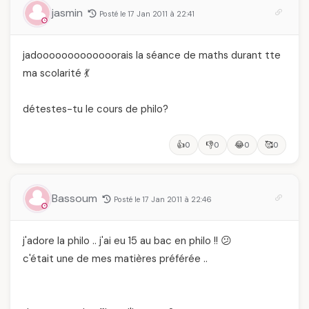
jasmin
Posté le 17 Jan 2011 à 22:41
jadooooooooooooorais la séance de maths durant tte
ma scolarité 💃
détestes-tu le cours de philo?
👍
👎
😂
🥰
0
0
0
0
Bassoum
Posté le 17 Jan 2011 à 22:46
j'adore la philo .. j'ai eu 15 au bac en philo !! 😕
c'était une de mes matières préférée ..