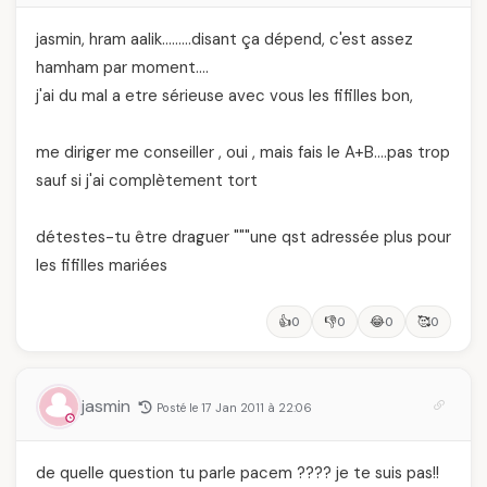
jasmin, hram aalik………disant ça dépend, c'est assez
hamham par moment….
j'ai du mal a etre sérieuse avec vous les fifilles bon,
me diriger me conseiller , oui , mais fais le A+B….pas trop
sauf si j'ai complètement tort
détestes-tu être draguer """une qst adressée plus pour
les fifilles mariées
👍
👎
😂
🥰
0
0
0
0
jasmin
Posté le 17 Jan 2011 à 22:06
de quelle question tu parle pacem ???? je te suis pas!!