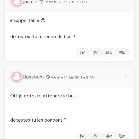
jasmin
Posté le 17 Jan 2011 à 21:57
insupportable 😵
détestes-tu attendre le bus ?
👍
👎
😂
🥰
0
0
0
0
Bassoum
Posté le 17 Jan 2011 à 21:58
OUI je deteste attendre le bus.
detestes tu les bonbons ?
👍
👎
😂
🥰
0
0
0
0