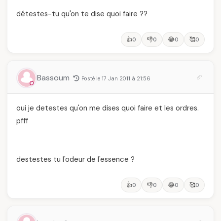
détestes-tu qu'on te dise quoi faire ??
👍
👎
😂
🥰
0
0
0
0
Bassoum
Posté le 17 Jan 2011 à 21:56
oui je detestes qu'on me dises quoi faire et les ordres.
pfff
destestes tu l'odeur de l'essence ?
👍
👎
😂
🥰
0
0
0
0