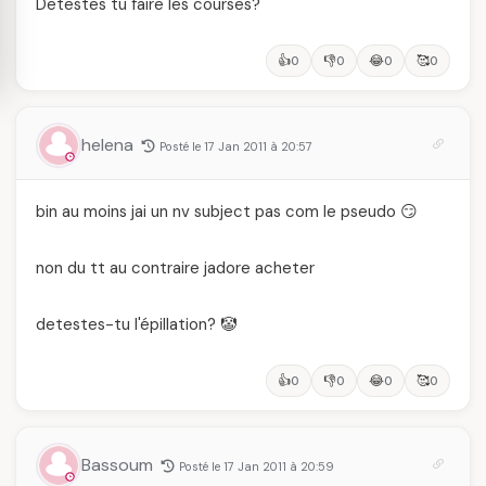
Detestes tu faire les courses?
👍
👎
😂
🥰
0
0
0
0
helena
Posté le 17 Jan 2011 à 20:57
bin au moins jai un nv subject pas com le pseudo 😏
non du tt au contraire jadore acheter
detestes-tu l'épillation? 🤡
👍
👎
😂
🥰
0
0
0
0
Bassoum
Posté le 17 Jan 2011 à 20:59