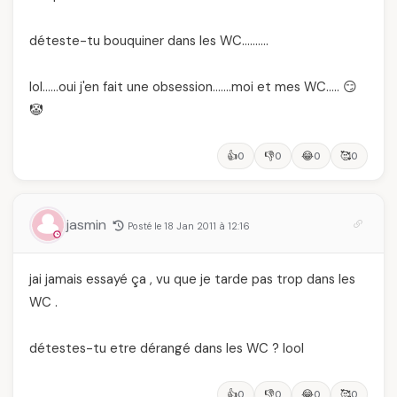
déteste-tu bouquiner dans les WC……….
lol……oui j'en fait une obsession…….moi et mes WC….. 😏
🤡
👍
👎
😂
🥰
0
0
0
0
jasmin
Posté le 18 Jan 2011 à 12:16
jai jamais essayé ça , vu que je tarde pas trop dans les
WC .
détestes-tu etre dérangé dans les WC ? lool
👍
👎
😂
🥰
0
0
0
0