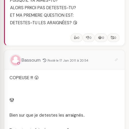
PUISQU'IL YA AIMES-TU?
ALORS PRKOI PAS DETESTES-TU?
ET MA PREMIERE QUESTION EST:
DETESTES-TU LES ARAIGNÉES? 😘
👍
👎
😂
🥰
0
0
0
0
Bassoum
Posté le 17 Jan 2011 à 20:54
COPIEUSE !!! 😤
🤡
Bien sur que je detestes les arraignés..