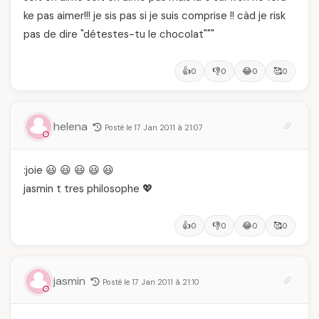
ke pas aimer!!! je sis pas si je suis comprise !! càd je risk
pas de dire "détestes-tu le chocolat"""
👍
👎
😂
🥰
0
0
0
0
helena
Posté le 17 Jan 2011 à 21:07
:joie 😃 😃 😃 😃 😃
jasmin t tres philosophe 💖
👍
👎
😂
🥰
0
0
0
0
jasmin
Posté le 17 Jan 2011 à 21:10