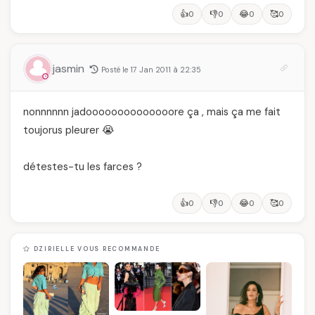
👍
👎
😂
🥰
0
0
0
0
jasmin
Posté le 17 Jan 2011 à 22:35
nonnnnnn jadoooooooooooooore ça , mais ça me fait
toujorus pleurer 😭
détestes-tu les farces ?
👍
👎
😂
🥰
0
0
0
0
DZIRIELLE VOUS RECOMMANDE