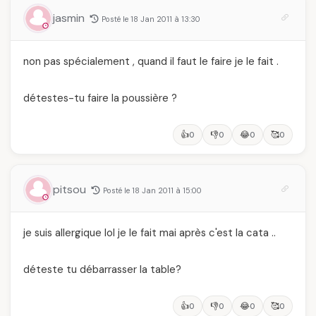
jasmin
Posté le 18 Jan 2011 à 13:30
non pas spécialement , quand il faut le faire je le fait .
détestes-tu faire la poussière ?
👍
👎
😂
🥰
0
0
0
0
pitsou
Posté le 18 Jan 2011 à 15:00
je suis allergique lol je le fait mai après c'est la cata ..
déteste tu débarrasser la table?
👍
👎
😂
🥰
0
0
0
0