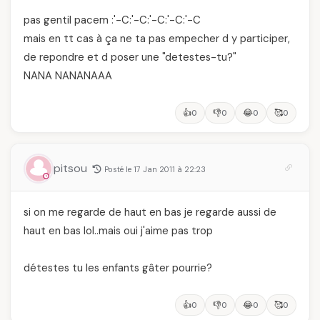
pas gentil pacem :'-C:'-C:'-C:'-C:'-C
mais en tt cas à ça ne ta pas empecher d y participer,
de repondre et d poser une "detestes-tu?"
NANA NANANAAA
👍
👎
😂
🥰
0
0
0
0
pitsou
Posté le 17 Jan 2011 à 22:23
si on me regarde de haut en bas je regarde aussi de
haut en bas lol..mais oui j'aime pas trop
détestes tu les enfants gâter pourrie?
👍
👎
😂
🥰
0
0
0
0