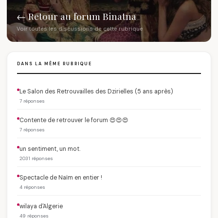
← Retour au forum Binatna
Voir toutes les discussions de cette rubrique
DANS LA MÊME RUBRIQUE
Le Salon des Retrouvailles des Dzirielles (5 ans après)
7 réponses
Contente de retrouver le forum 😍😍😍
7 réponses
un sentiment, un mot.
2031 réponses
Spectacle de Naïm en entier !
4 réponses
wilaya d'Algerie
49 réponses