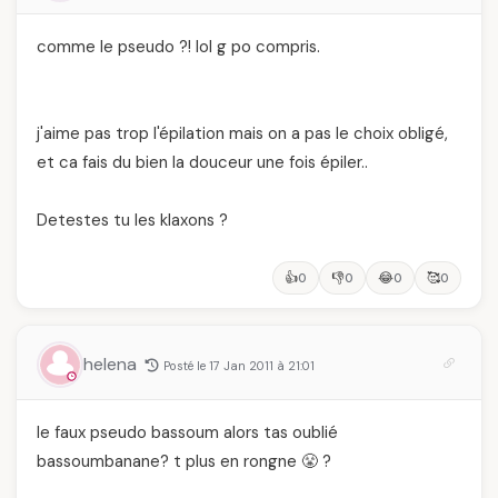
comme le pseudo ?! lol g po compris.
j'aime pas trop l'épilation mais on a pas le choix obligé,
et ca fais du bien la douceur une fois épiler..
Detestes tu les klaxons ?
👍
👎
😂
🥰
0
0
0
0
helena
Posté le 17 Jan 2011 à 21:01
le faux pseudo bassoum alors tas oublié
bassoumbanane? t plus en rongne 😤 ?