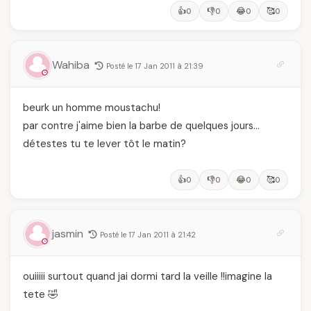
👍
👎
😂
🥰
0
0
0
0
Wahiba
Posté le 17 Jan 2011 à 21:39
beurk un homme moustachu!
par contre j'aime bien la barbe de quelques jours…
détestes tu te lever tôt le matin?
👍
👎
😂
🥰
0
0
0
0
jasmin
Posté le 17 Jan 2011 à 21:42
ouiiiii surtout quand jai dormi tard la veille !!imagine la
tete 🤣