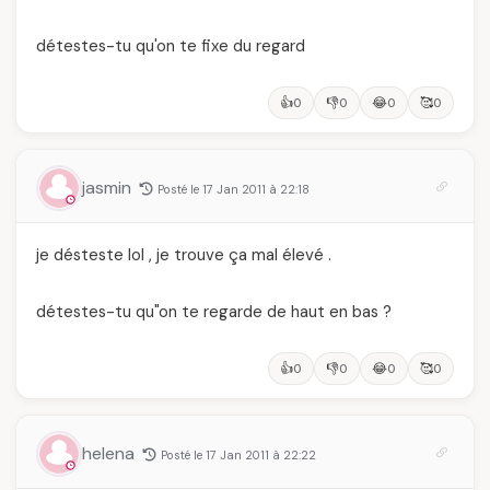
détestes-tu qu'on te fixe du regard
👍
👎
😂
🥰
0
0
0
0
jasmin
Posté le 17 Jan 2011 à 22:18
je désteste lol , je trouve ça mal élevé .
détestes-tu qu"on te regarde de haut en bas ?
👍
👎
😂
🥰
0
0
0
0
helena
Posté le 17 Jan 2011 à 22:22