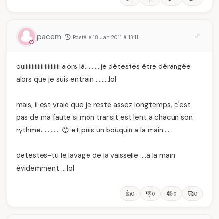
pacem
Posté le 18 Jan 2011 à 13:11
ouiiiiiiiiiiiiiiiiiiiiiiii alors là………..je détestes être dérangée
alors que je suis entrain ………lol
mais, il est vraie que je reste assez longtemps, c'est
pas de ma faute si mon transit est lent a chacun son
rythme…………. 😊 et puis un bouquin a la main….
détestes-tu le lavage de la vaisselle ….à la main
évidemment ….lol
👍
👎
😂
🥰
0
0
0
0