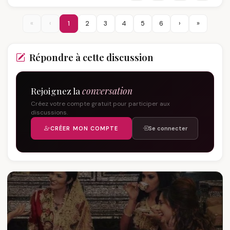
«
‹
1
2
3
4
5
6
›
»
Répondre à cette discussion
Rejoignez la
conversation
Créez votre compte gratuit pour participer aux
discussions.
CRÉER MON COMPTE
Se connecter