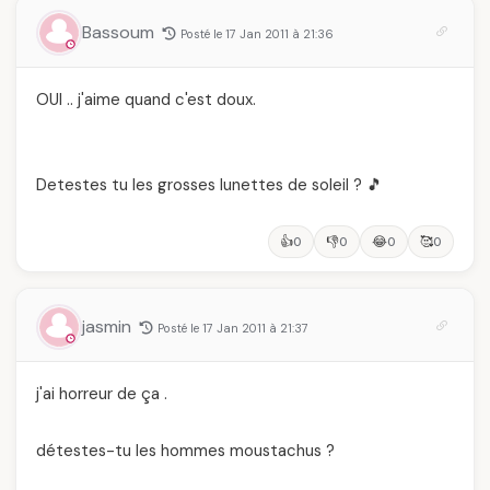
Bassoum
Posté le 17 Jan 2011 à 21:36
OUI .. j'aime quand c'est doux.
Detestes tu les grosses lunettes de soleil ? 🎵
👍
👎
😂
🥰
0
0
0
0
jasmin
Posté le 17 Jan 2011 à 21:37
j'ai horreur de ça .
détestes-tu les hommes moustachus ?