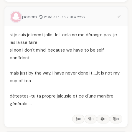
pacem
Posté le 17 Jan 2011 à 22:27
si je suis joliment jolie…lol…cela ne me dérange pas…je
les laisse faire
si non i don't mind, because we have to be self
confident…
mais just by the way, i have never done it…..it is not my
cup of tea
détestes-tu ta propre jalousie et ce d'une manière
générale ….
👍
👎
😂
🥰
0
0
0
0