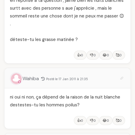
en réponse à ta question , jaime bien les nuits blanches
surtt avec des personne s aue j'apprécie , mais le
sommeil reste une chose dont je ne peux me passer 😊
.
déteste-tu les grasse matinée ?
👍
👎
😂
🥰
0
0
0
0
Wahiba
Posté le 17 Jan 2011 à 21:35
ni oui ni non, ça dépend de la raison de la nuit blanche
destestes-tu les hommes poilus?
👍
👎
😂
🥰
0
0
0
0