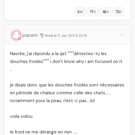
👍
👎
😂
🥰
0
0
0
0
pacem
Posté le 17 Jan 2011 à 22:16
Navrée, j'ai répondu a la qst """"détestes-tu les
douches froides"""" i don't know why i am focused on it
…
je disais donc que les douches froides sont nécessaires
en période de chaleur comme celle des chats……
notamment pour la peau, n'est-c pas….lol
voila voilou
le froid ne me dérange en rien …..