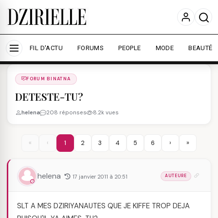
Nous utilisons des cookies pour améliorer votre
expérience et mesurer l'audience.
En savoir plus
Accepter tout
Personnaliser
FIL D'ACTU
FORUMS
PEOPLE
MODE
BEAUTÉ
Forums
/
FORUM BINATNA
/
FORUM BINATNA
DETESTE-TU?
helena
208 réponses
8.2k vues
«
‹
1
2
3
4
5
6
›
»
helena
17 janvier 2011 à 20:51
AUTEURE
SLT A MES DZIRIYANAUTES QUE JE KIFFE TROP DEJA