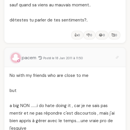
sauf quand sa viens au mauvais moment..
détestes tu parler de tes sentiments?..
👍
👎
😂
🥰
0
0
0
0
pacem
Posté le 18 Jan 2011 à 11:50
No with my friends who are close to me
but
a big NON …….i do hate doing it , car je ne sais pas
mentir et ne pas répondre c'est discourtois , mais j'ai
bien appris à gérer avec le temps…..une vraie pro de
l'esquive