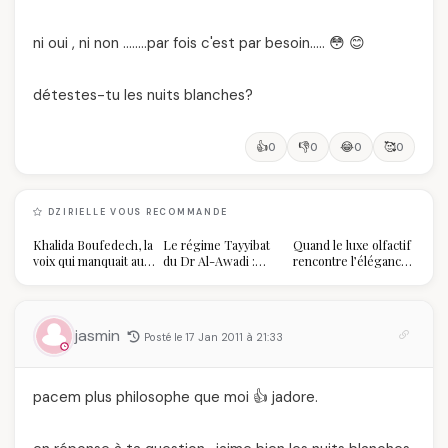
ni oui , ni non ……..par fois c'est par besoin….. 😳 😊
détestes-tu les nuits blanches?
👍
👎
😂
🥰
0
0
0
0
DZIRIELLE VOUS RECOMMANDE
Khalida Boufedech, la
Le régime Tayyibat
Quand le luxe olfactif
voix qui manquait au
du Dr Al-Awadi :
rencontre l’élégance
sommet de l'État
pourquoi il a séduit
algérienne : une
algérien
des millions de
célébration de la Fête
femmes algériennes,
des Mères hors du
et ce que vous devez
temps
jasmin
Posté le 17 Jan 2011 à 21:33
vraiment savoir
pacem plus philosophe que moi 👍 jadore.