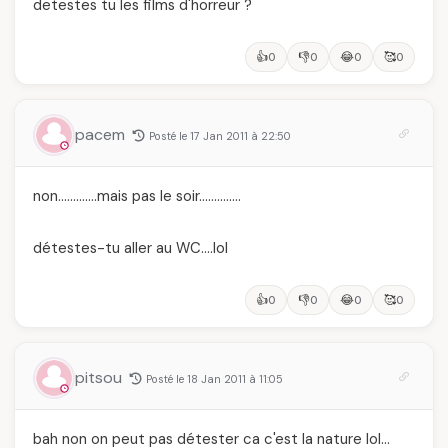
detestes tu les films d'horreur ?
👍
👎
😂
🥰
0
0
0
0
pacem
Posté le 17 Jan 2011 à 22:50
non………….mais pas le soir…………..
détestes-tu aller au WC….lol
👍
👎
😂
🥰
0
0
0
0
pitsou
Posté le 18 Jan 2011 à 11:05
bah non on peut pas détester ca c'est la nature lol…