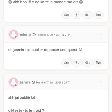
😊 ahh bon !!!! c ce ke tt le monde me dit 😊
👍
👎
😂
🥰
0
0
0
0
helena
Posté le 17 Jan 2011 à 21:14
eh jasmin tas oublier de poser une quest 😤
👍
👎
😂
🥰
0
0
0
0
jasmin
Posté le 17 Jan 2011 à 21:17
ahh jai oublié lol
déteste-tu le froid ?