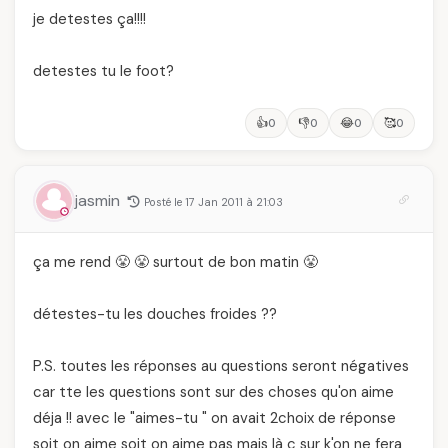
je detestes ça!!!!
detestes tu le foot?
👍
👎
😂
🥰
0
0
0
0
jasmin
Posté le 17 Jan 2011 à 21:03
ça me rend 😤 😤 surtout de bon matin 😤
détestes-tu les douches froides ??
P.S. toutes les réponses au questions seront négatives
car tte les questions sont sur des choses qu'on aime
déja !! avec le "aimes-tu " on avait 2choix de réponse
soit on aime soit on aime pas mais là c sur k'on ne fera