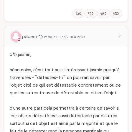
👍
👎
😂
🥰
0
0
0
0
pacem
Posté le 17 Jan 2011 à 21:30
5/5 jasmin,
néanmoins, c'est tout aussi intéressant jasmin puisqu'à
travers les -""détestes-tu"" on pourrait savoir par
l'objet cité ce qui est détestable concrètement ou ce
que les autres trouve de détestable en citant l'objet.
d'une autre part cela permettra à certains de savoir si
leur objets détesté est aussi détestable par d'autres
surtout si cet objet est aimé par la majorité et que le
fait de le détester rend la personne marginale ou