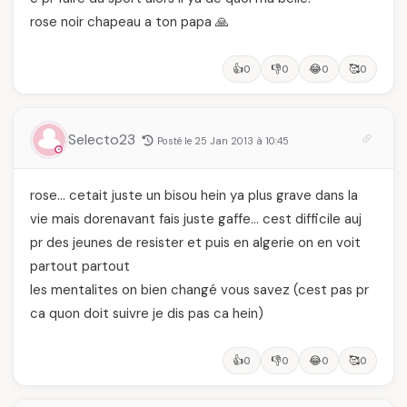
rose noir chapeau a ton papa 🙏
👍
👎
😂
🥰
0
0
0
0
Selecto23
Posté le 25 Jan 2013 à 10:45
rose… cetait juste un bisou hein ya plus grave dans la
vie mais dorenavant fais juste gaffe… cest difficile auj
pr des jeunes de resister et puis en algerie on en voit
partout partout
les mentalites on bien changé vous savez (cest pas pr
ca quon doit suivre je dis pas ca hein)
👍
👎
😂
🥰
0
0
0
0