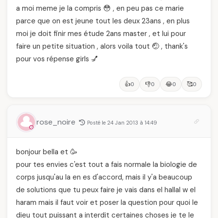
a moi meme je la compris 😳 , en peu pas ce marie
parce que on est jeune tout les deux 23ans , en plus
moi je doit finir mes étude 2ans master , et lui pour
faire un petite situation , alors voila tout 🤕 , thank's
pour vos répense girls 💅
👍
👎
😂
🥰
0
0
0
0
rose_noire
Posté le 24 Jan 2013 à 14:49
bonjour bella et 🥳
pour tes envies c'est tout a fais normale la biologie de
corps jusqu'au la en es d'accord, mais il y'a beaucoup
de solutions que tu peux faire je vais dans el hallal w el
haram mais il faut voir et poser la question pour quoi le
dieu tout puissant a interdit certaines choses je te le