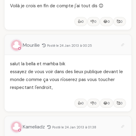
Voilà je crois en fin de compte j'ai tout dis 😊
👍
👎
😂
🥰
0
0
0
0
Mourilie
Posté le 24 Jan 2013 à 00:25
salut la bella et marhba bik
essayez de vous voir dans des lieux publique devant le
monde comme ça vous n'oserez pas vous toucher
respectant l'endroit,
👍
👎
😂
🥰
0
0
0
0
Kameliadz
Posté le 24 Jan 2013 à 01:38