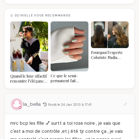
DZIRIELLE VOUS RECOMMANDE
Pourquoi l'experte
Coloriste Nadia
refuse de refaire
votre balayage (et
pourquoi vous allez
Ce que le semi-
Quand le luxe olfactif
l'adorer pour ça)
permanent fait
rencontre l’élégance
réellement à vos
algérienne : une
ongles
célébration de la Fête
des Mères hors du
temps
la_bella
Posté le 24 Jan 2013 à 17:41
mrc bcp les fille 💅 surtt a toi rose noire , je sais que
c'est a moi de contrôle ,et j été tjr contre ça , je vais