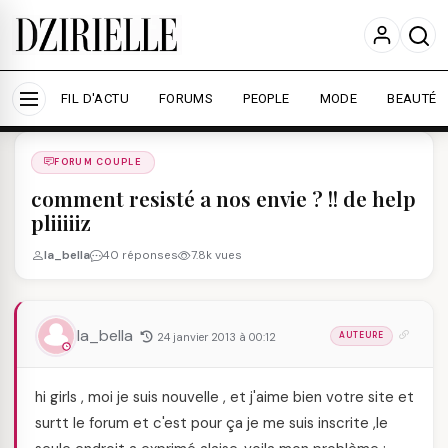
Nous utilisons des cookies pour améliorer votre
expérience et mesurer l'audience.
En savoir plus
Accepter tout
Personnaliser
FIL D'ACTU
FORUMS
PEOPLE
MODE
BEAUTÉ
Forums
/
FORUM COUPLE
/
FORUM COUPLE
comment resisté a nos envie ? !! de help
pliiiiiz
la_bella
40 réponses
7.8k vues
la_bella
24 janvier 2013 à 00:12
AUTEURE
hi girls , moi je suis nouvelle , et j'aime bien votre site et
surtt le forum et c'est pour ça je me suis inscrite ,le