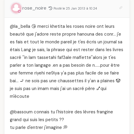
rose_noire
Posté le 25 Jan 2013 à 10:24
@la_bella 😘 merci khetita les roses noire ont leurs
beauté que j'adore reste propre hanouna des conr… j'e
es fais et tout le monde pareil je t'es écris un journal sa
étais Lang je sais, la phrase qui est rester dans les livres
sacré ''in lam tassetahi faf3ale mafiette''alors je t'es
parler a ton langage .en a pas besoin de n……pour être
une femme riyehi ne9iya y'a pas plus facile de se faire
bai… 🚬 ne sois pas une chaussettes il y'an a plaines 🤡
je suis pas un imam mais j'ai un sacré père 💅qui
m'écoute
@bassoum connais tu l'histoire des lèvres frangine
grand qui suis les petits ??
tu parle d'entrer j'imagine 💭