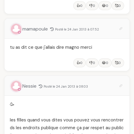
👍
👎
😂
🥰
0
0
0
0
mamapoule
Posté le 24 Jan 2013 à 07:52
tu as dit ce que j'allais dire magno merci
👍
👎
😂
🥰
0
0
0
0
Nessie
Posté le 24 Jan 2013 à 08:03
🥳
les filles quand vous dites vous pouvez vous rencontrer
ds les endroits publique comme ça par respet au public