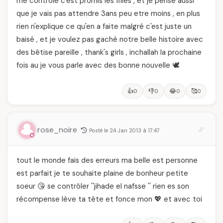
me controlé c'est promis les filles , et je pense aussi
que je vais pas attendre 3ans peu etre moins , en plus
rien n'explique ce qu'en a faite malgré c'est juste un
baisé , et je voulez pas gaché notre belle histoire avec
des bêtise pareille , thank's girls , inchallah la prochaine
fois au je vous parle avec des bonne nouvelle 🕊️
👍
👎
😂
🥰
0
0
0
0
rose_noire
Posté le 24 Jan 2013 à 17:47
tout le monde fais des erreurs ma belle est personne
est parfait je te souhaite plaine de bonheur petite
soeur 😘 se contrôler ''jihade el nafsse '' rien es son
récompense lève ta tête et fonce mon 💖 et avec toi