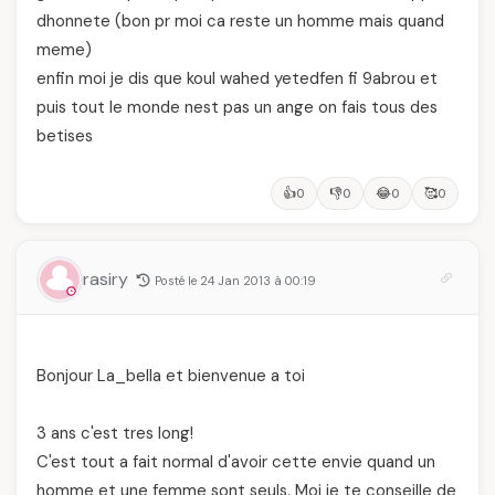
dhonnete (bon pr moi ca reste un homme mais quand
meme)
enfin moi je dis que koul wahed yetedfen fi 9abrou et
puis tout le monde nest pas un ange on fais tous des
betises
👍
👎
😂
🥰
0
0
0
0
rasiry
Posté le 24 Jan 2013 à 00:19
Bonjour La_bella et bienvenue a toi
3 ans c'est tres long!
C'est tout a fait normal d'avoir cette envie quand un
homme et une femme sont seuls. Moi je te conseille de