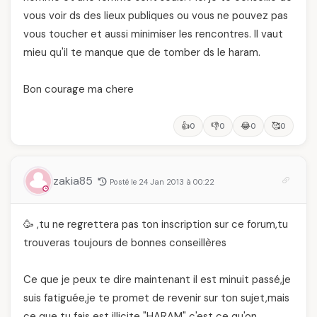
vous voir ds des lieux publiques ou vous ne pouvez pas
vous toucher et aussi minimiser les rencontres. Il vaut
mieu qu'il te manque que de tomber ds le haram.
Bon courage ma chere
👍
👎
😂
🥰
0
0
0
0
zakia85
Posté le 24 Jan 2013 à 00:22
🥳 ,tu ne regrettera pas ton inscription sur ce forum,tu
trouveras toujours de bonnes conseillères
Ce que je peux te dire maintenant il est minuit passé,je
suis fatiguée,je te promet de revenir sur ton sujet,mais
ce que tu fais est illicite "HARAM" c'est ce qu'on