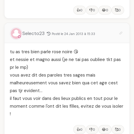
👍
👎
😂
🥰
0
0
0
0
Selecto23
Posté le 24 Jan 2013 à 15:33
tu as tres bien parle rose noire 😘
et nessie et magno aussi (je ne tai pas oubliee tkt pas
pr le mp)
vous avez dit des paroles tres sages mais
malheureusement vous savez bien qua cet age cest
pas tjr evident…
il faut vous voir dans des lieux publics en tout pour le
moment comme l'ont dit les filles, evitez de vous isoler
!
👍
👎
😂
🥰
0
0
0
0