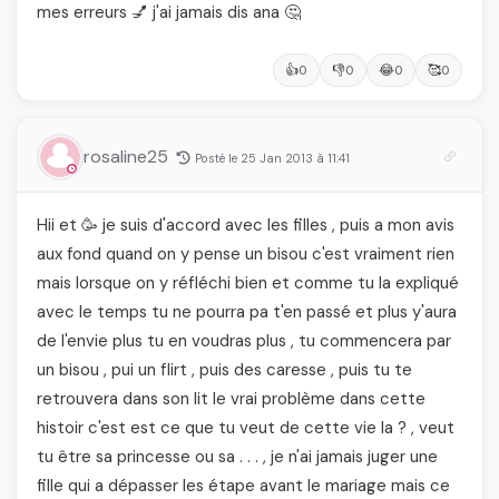
mes erreurs 💅 j'ai jamais dis ana 🤔
👍
👎
😂
🥰
0
0
0
0
rosaline25
Posté le 25 Jan 2013 à 11:41
Hii et 🥳 je suis d'accord avec les filles , puis a mon avis
aux fond quand on y pense un bisou c'est vraiment rien
mais lorsque on y réfléchi bien et comme tu la expliqué
avec le temps tu ne pourra pa t'en passé et plus y'aura
de l'envie plus tu en voudras plus , tu commencera par
un bisou , pui un flirt , puis des caresse , puis tu te
retrouvera dans son lit le vrai problème dans cette
histoir c'est est ce que tu veut de cette vie la ? , veut
tu être sa princesse ou sa . . . , je n'ai jamais juger une
fille qui a dépasser les étape avant le mariage mais ce