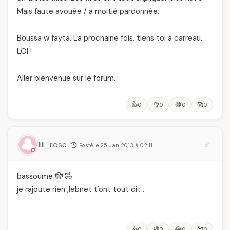
Mais faute avouée / a moitié pardonnée.
Boussa w fayta. La prochaine fois, tiens toi à carreau.
LOl !
Aller bienvenue sur le forum.
👍
👎
😂
🥰
0
0
0
0
lili_rose
Posté le 25 Jan 2013 à 02:11
bassoume 🤡 🤣
je rajoute rien ,lebnet t'ont tout dit .
👍
👎
😂
🥰
0
0
0
0