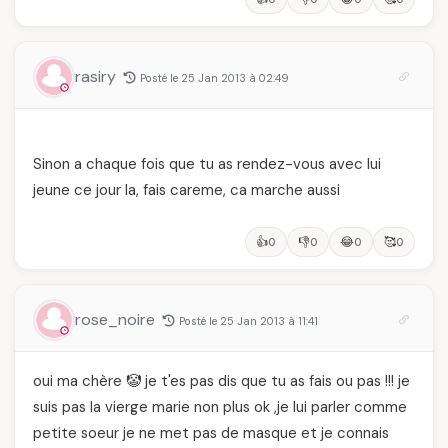
rasiry
Posté le 25 Jan 2013 à 02:49
Sinon a chaque fois que tu as rendez-vous avec lui
jeune ce jour la, fais careme, ca marche aussi
👍
👎
😂
🥰
0
0
0
0
rose_noire
Posté le 25 Jan 2013 à 11:41
oui ma chère 🤡 je t'es pas dis que tu as fais ou pas !!! je
suis pas la vierge marie non plus ok ,je lui parler comme
petite soeur je ne met pas de masque et je connais