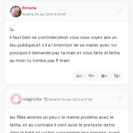
temps
femmes algériennes,
Rimana
et ce que vous devez
vraiment savoir
Posté le 24 Jan 2013 à 02:45
🥳
il faut bien se controler,sinon vous vous voyez ans un
lieu publique,et s il a l intention de se marier avec toi
pourquoi il demande pas ta main et vous faite el fatha
au moin tu tombe pas fi hram
👍
👎
😂
🥰
0
0
0
0
magnolia
Posté le 24 Jan 2013 à 07:49
les filles arretes un peu c le meme problme avec le
fatha, et au contraire il vont avoir le pretexte detre
dans le halal et vouloir consommer leur mariage, avant