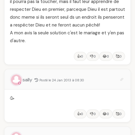
il pourra pas la toucher, mais il faut leur apprendre de
respecter Dieu en premier, parceque Dieu il est partout
donc meme si ils seront seul ds un endroit ils penseront
a respécter Dieu et ne feront aucun péché!
A mon avis la seule solution c'est le mariage et y'en pas
d'autre.
👍
👎
😂
🥰
0
0
0
0
sally
Posté le 24 Jan 2013 à 08:30
🥳
👍
👎
😂
🥰
0
0
0
0