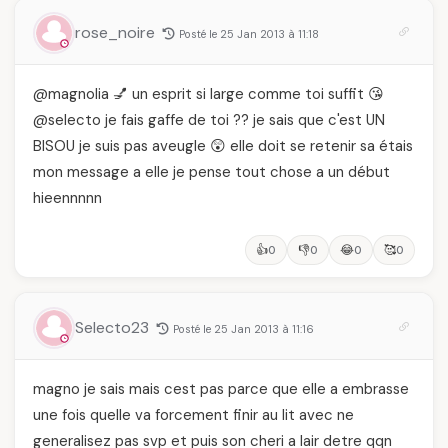
rose_noire
Posté le 25 Jan 2013 à 11:18
@magnolia 💅 un esprit si large comme toi suffit 😘
@selecto je fais gaffe de toi ?? je sais que c'est UN
BISOU je suis pas aveugle 😲 elle doit se retenir sa étais
mon message a elle je pense tout chose a un début
hieennnnn
👍
👎
😂
🥰
0
0
0
0
Selecto23
Posté le 25 Jan 2013 à 11:16
magno je sais mais cest pas parce que elle a embrasse
une fois quelle va forcement finir au lit avec ne
generalisez pas svp et puis son cheri a lair detre qqn