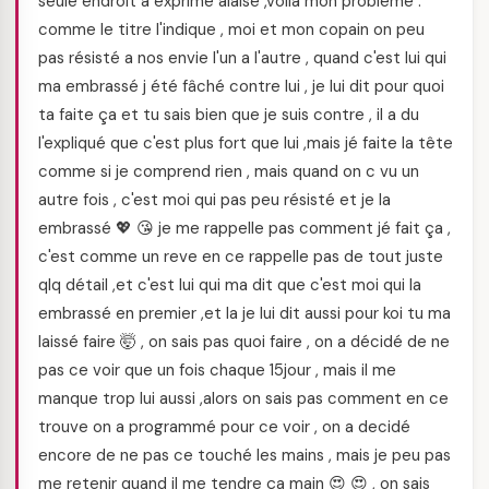
seule endroit a exprimé alaise ,voila mon problème :
comme le titre l'indique , moi et mon copain on peu
pas résisté a nos envie l'un a l'autre , quand c'est lui qui
ma embrassé j été fâché contre lui , je lui dit pour quoi
ta faite ça et tu sais bien que je suis contre , il a du
l'expliqué que c'est plus fort que lui ,mais jé faite la tête
comme si je comprend rien , mais quand on c vu un
autre fois , c'est moi qui pas peu résisté et je la
embrassé 💖 😘 je me rappelle pas comment jé fait ça ,
c'est comme un reve en ce rappelle pas de tout juste
qlq détail ,et c'est lui qui ma dit que c'est moi qui la
embrassé en premier ,et la je lui dit aussi pour koi tu ma
laissé faire 🤯 , on sais pas quoi faire , on a décidé de ne
pas ce voir que un fois chaque 15jour , mais il me
manque trop lui aussi ,alors on sais pas comment en ce
trouve on a programmé pour ce voir , on a decidé
encore de ne pas ce touché les mains , mais je peu pas
me retenir quand il me tendre ça main 😍 😍 , on sais