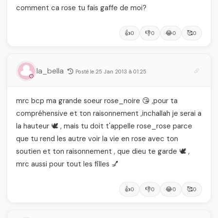
comment ca rose tu fais gaffe de moi?
👍
👎
😂
🥰
0
0
0
0
la_bella
Posté le 25 Jan 2013 à 01:25
mrc bcp ma grande soeur rose_noire 😘 ,pour ta
compréhensive et ton raisonnement ,inchallah je serai a
la hauteur 🕊️ , mais tu doit t'appelle rose_rose parce
que tu rend les autre voir la vie en rose avec ton
soutien et ton raisonnement , que dieu te garde 🕊️ ,
mrc aussi pour tout les filles 💅
👍
👎
😂
🥰
0
0
0
0