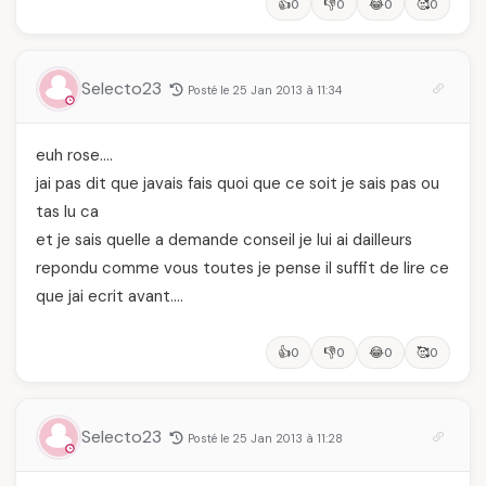
👍
👎
😂
🥰
0
0
0
0
Selecto23
Posté le 25 Jan 2013 à 11:34
euh rose….
jai pas dit que javais fais quoi que ce soit je sais pas ou
tas lu ca
et je sais quelle a demande conseil je lui ai dailleurs
repondu comme vous toutes je pense il suffit de lire ce
que jai ecrit avant….
👍
👎
😂
🥰
0
0
0
0
Selecto23
Posté le 25 Jan 2013 à 11:28