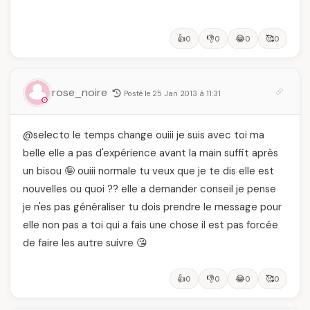
👍
👎
😂
🥰
0
0
0
0
rose_noire
Posté le 25 Jan 2013 à 11:31
@selecto le temps change ouiii je suis avec toi ma
belle elle a pas d'expérience avant la main suffit après
un bisou 🤪 ouiii normale tu veux que je te dis elle est
nouvelles ou quoi ?? elle a demander conseil je pense
je n'es pas généraliser tu dois prendre le message pour
elle non pas a toi qui a fais une chose il est pas forcée
de faire les autre suivre 😘
👍
👎
😂
🥰
0
0
0
0