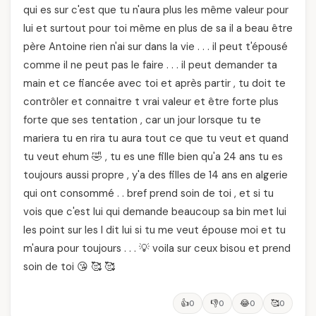
qui es sur c'est que tu n'aura plus les même valeur pour
lui et surtout pour toi même en plus de sa il a beau être
père Antoine rien n'ai sur dans la vie . . . il peut t'épousé
comme il ne peut pas le faire . . . il peut demander ta
main et ce fiancée avec toi et après partir , tu doit te
contrôler et connaitre t vrai valeur et être forte plus
forte que ses tentation , car un jour lorsque tu te
mariera tu en rira tu aura tout ce que tu veut et quand
tu veut ehum 🤣 , tu es une fille bien qu'a 24 ans tu es
toujours aussi propre , y'a des filles de 14 ans en algerie
qui ont consommé . . bref prend soin de toi , et si tu
vois que c'est lui qui demande beaucoup sa bin met lui
les point sur les I dit lui si tu me veut épouse moi et tu
m'aura pour toujours . . . 💡 voila sur ceux bisou et prend
soin de toi 😘 🥰 🥰
👍
👎
😂
🥰
0
0
0
0