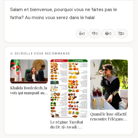
Salam et bienvenue, pourquoi vous ne faites pas le
fatha? Au moins vous serez dans le halal
👍
👎
😂
🥰
0
0
0
0
DZIRIELLE VOUS RECOMMANDE
Khalida Boufedech, la
voix qui manquait au
sommet de l'État
algérien
Quand le luxe olfactif
rencontre l’élégance
Le régime Tayyibat
algérienne : une
du Dr Al-Awadi :
célébration de la Fête
pourquoi il a séduit
des Mères hors du
des millions de