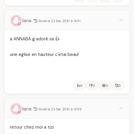
lana
Posté le 23 Dec 2010 à 14:51
a ANNABA g adoré sa 👍
une eglise en hauteur c'etai beau!
👍
👎
😂
🥰
0
0
0
0
lana
Posté le 23 Dec 2010 à 14:59
retour chez moi a tizi