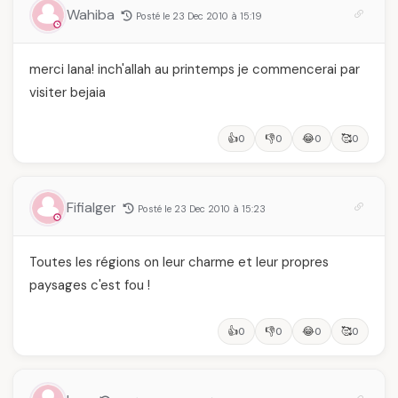
et ce que vous devez
Wahiba
Posté le 23 Dec 2010 à 15:19
vraiment savoir
merci lana! inch'allah au printemps je commencerai par
visiter bejaia
👍
👎
😂
🥰
0
0
0
0
Fifialger
Posté le 23 Dec 2010 à 15:23
Toutes les régions on leur charme et leur propres
paysages c'est fou !
👍
👎
😂
🥰
0
0
0
0