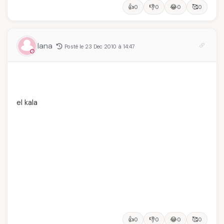
👍
👎
😂
🥰
0
0
0
0
lana
Posté le 23 Dec 2010 à 14:47
el kala
👍
👎
😂
🥰
0
0
0
0