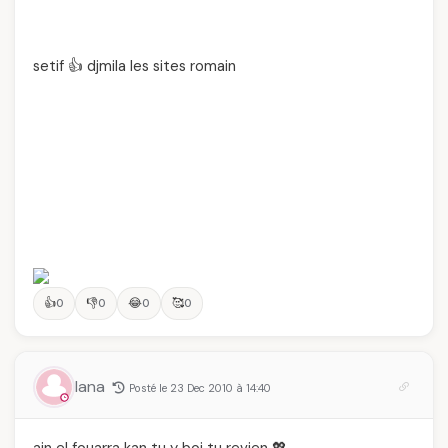
setif 👍 djmila les sites romain
👍
👎
😂
🥰
0
0
0
0
lana
Posté le 23 Dec 2010 à 14:40