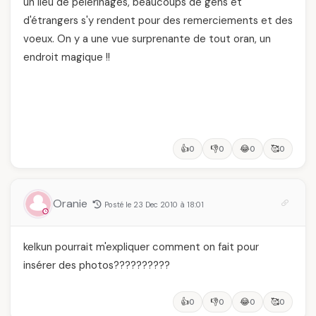
un lieu de pelerinages, beaucoups de gens et
d'étrangers s'y rendent pour des remerciements et des
voeux. On y a une vue surprenante de tout oran, un
endroit magique !!
👍
👎
😂
🥰
0
0
0
0
Oranie
Posté le 23 Dec 2010 à 18:01
kelkun pourrait m'expliquer comment on fait pour
insérer des photos??????????
👍
👎
😂
🥰
0
0
0
0