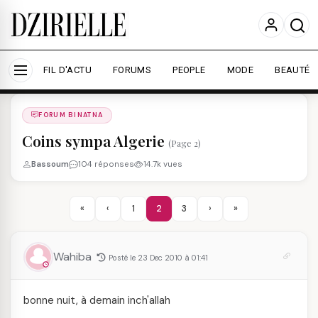
Nous utilisons des cookies pour améliorer votre
expérience et mesurer l'audience.
En savoir plus
Accepter tout
Personnaliser
FIL D'ACTU
FORUMS
PEOPLE
MODE
BEAUTÉ
Forums
/
FORUM BINATNA
/
FORUM BINATNA
Coins sympa Algerie
(Page 2)
Bassoum
104 réponses
14.7k vues
«
‹
1
2
3
›
»
Wahiba
Posté le 23 Dec 2010 à 01:41
bonne nuit, à demain inch'allah