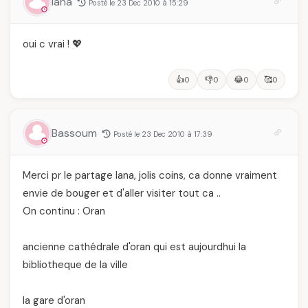
lana
Posté le 23 Dec 2010 à 15:29
oui c vrai ! 💖
👍
👎
😂
🥰
0
0
0
0
Bassoum
Posté le 23 Dec 2010 à 17:39
Merci pr le partage lana, jolis coins, ca donne vraiment
envie de bouger et d'aller visiter tout ca ..
On continu : Oran
ancienne cathédrale d'oran qui est aujourdhui la
bibliotheque de la ville
la gare d'oran