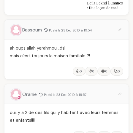
souveraine
Leïla Bekhti à Cannes
pantalon des
: Une leçon de mode
Algéroises devient la
vintage,
pièce mode de l'été
d'engagement et de
transmission
Bassoum
Posté le 23 Dec 2010 à 19:54
ah oups allah yerahmou ..dsl
mais c'est toujours la maison familiale ?!
👍
👎
😂
🥰
0
0
0
0
Oranie
Posté le 23 Dec 2010 à 19:57
oui, y a 2 de ces fils qui y habitent avec leurs femmes
et enfants!!!!