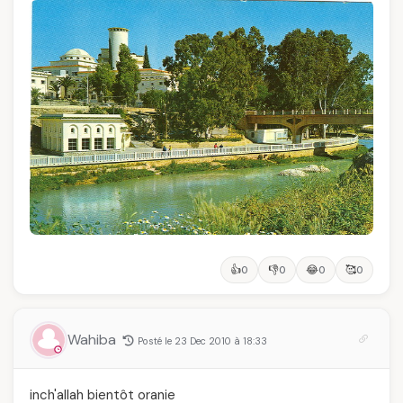
👍
👎
😂
🥰
0
0
0
0
Wahiba
Posté le 23 Dec 2010 à 18:33
inch'allah bientôt oranie