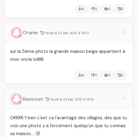
👍
👎
😂
🥰
0
0
0
0
Oranie
Posté le 23 Dec 2010 à 19:07
sur la 5ème photo la grande maison beige appartient à
mon oncle lolllllll
👍
👎
😂
🥰
0
0
0
0
Bassoum
Posté le 23 Dec 2010 à 19:10
OKKKK !! ben c'est ca l'avantage des villages, des que tu
vois une photo y a forcement quelqu'un que tu connais
sa maison, .. 🤣