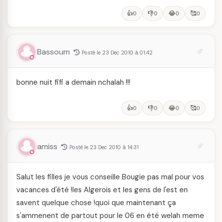
👍
👎
😂
🥰
0
0
0
0
Bassoum
Posté le 23 Dec 2010 à 01:42
bonne nuit fifi a demain nchalah !!!
👍
👎
😂
🥰
0
0
0
0
amiss
Posté le 23 Dec 2010 à 14:31
Salut les filles je vous conseille Bougie pas mal pour vos
vacances d'été !les Algerois et les gens de l'est en
savent quelque chose !quoi que maintenant ça
s'ammenent de partout pour le 06 en été welah meme