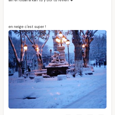
ain el fouarra kan tu y boi tu revien 💖
en neige c'est super !