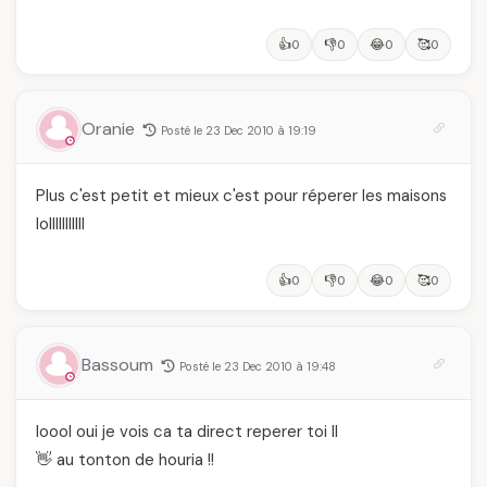
👍
👎
😂
🥰
0
0
0
0
Oranie
Posté le 23 Dec 2010 à 19:19
Plus c'est petit et mieux c'est pour réperer les maisons
lolllllllllll
👍
👎
😂
🥰
0
0
0
0
Bassoum
Posté le 23 Dec 2010 à 19:48
loool oui je vois ca ta direct reperer toi ll
👋 au tonton de houria !!