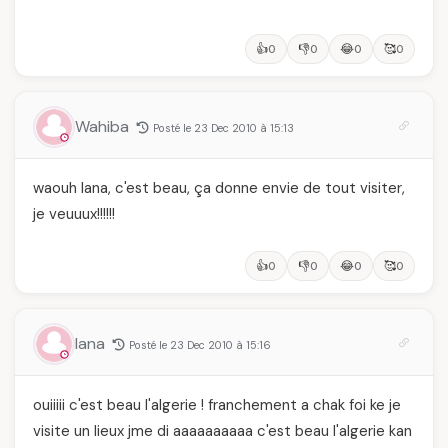
👍
👎
😂
🥰
0
0
0
0
Wahiba
Posté le 23 Dec 2010 à 15:13
waouh lana, c'est beau, ça donne envie de tout visiter,
je veuuux!!!!!!
👍
👎
😂
🥰
0
0
0
0
lana
Posté le 23 Dec 2010 à 15:16
ouiiiii c'est beau l'algerie ! franchement a chak foi ke je
visite un lieux jme di aaaaaaaaaa c'est beau l'algerie kan