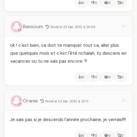
👍
👎
😂
🥰
0
0
0
0
Bassoum
Posté le 23 Dec 2010 à 20:04
ok ! c'est bien, ca doit te manquer tout ca, aller plus
que quelques mois et c'est l'été nchalah, tu descens en
vacances ou tu ne sais pas encore ?!
👍
👎
😂
🥰
0
0
0
0
Oranie
Posté le 23 Dec 2010 à 20:11
Je sais pas si je descends l'année prochaine, je verrais!!!!
👍
👎
😂
🥰
0
0
0
0