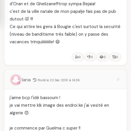
d'Oran et de Ghelizane!!!trop sympa Bejaïa!
c'est de la ville natale de mon papa!je fais pas de pub
dutout 🤣 !!!
Ce qui attire les gens à Bougie c'est surtout la securité
(niveau de banditisme trés faible) on y passe des
vacances trinquiiiiiiiiile! 😄
👍
👎
😂
🥰
0
0
0
0
lana
Posté le 23 Dec 2010 à 14:36
j'aime bcp l'idé bassoum !
je vai mettre klk image des endroi ke j'ai vesité en
algerie 😍
je commence par Guelma c super !!