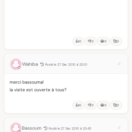
👍
👎
😂
🥰
0
0
0
0
Wahiba
Posté le 27 Dec 2010 à 20:01
merci bassouma!
la visite est ouverte à tous?
👍
👎
😂
🥰
0
0
0
0
Bassoum
Posté le 27 Dec 2010 à 20:45