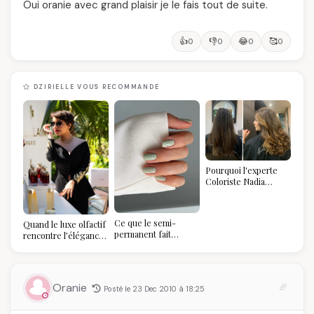
Oui oranie avec grand plaisir je le fais tout de suite.
👍
👎
😂
🥰
0
0
0
0
DZIRIELLE VOUS RECOMMANDE
Pourquoi l'experte
Coloriste Nadia
refuse de refaire
votre balayage (et
pourquoi vous allez
Ce que le semi-
Quand le luxe olfactif
l'adorer pour ça)
permanent fait
rencontre l’élégance
réellement à vos
algérienne : une
ongles
célébration de la Fête
des Mères hors du
temps
Oranie
Posté le 23 Dec 2010 à 18:25