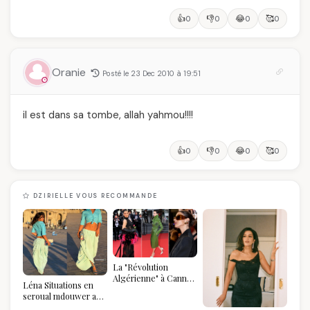
👍
👎
😂
🥰
0
0
0
0
Oranie
Posté le 23 Dec 2010 à 19:51
il est dans sa tombe, allah yahmou!!!!
👍
👎
😂
🥰
0
0
0
0
DZIRIELLE VOUS RECOMMANDE
La "Révolution
Algérienne" à Cannes
Léna Situations en
2026 : Au-delà du
seroual mdouwer au
glamour, l'affirmation
Louvre : quand le