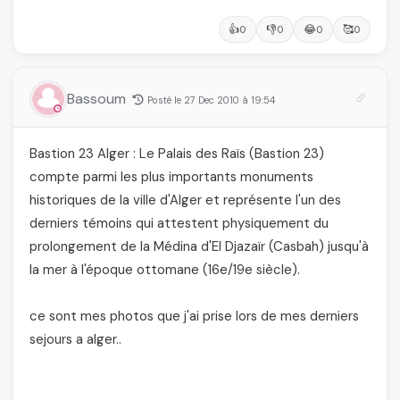
👍
👎
😂
🥰
0
0
0
0
Bassoum
Posté le 27 Dec 2010 à 19:54
Bastion 23 Alger : Le Palais des Raïs (Bastion 23)
compte parmi les plus importants monuments
historiques de la ville d'Alger et représente l'un des
derniers témoins qui attestent physiquement du
prolongement de la Médina d'El Djazaïr (Casbah) jusqu'à
la mer à l'époque ottomane (16e/19e siècle).
ce sont mes photos que j'ai prise lors de mes derniers
sejours a alger..