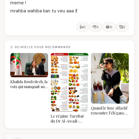
meme !
mrahba wahiba kan tu veu aaa 💃
👍
👎
😂
🥰
0
0
0
0
DZIRIELLE VOUS RECOMMANDE
Khalida Boufedech, la
voix qui manquait au
sommet de l'État
algérien
Quand le luxe olfactif
rencontre l’élégance
Le régime Tayyibat
algérienne : une
du Dr Al-Awadi :
célébration de la Fête
pourquoi il a séduit
des Mères hors du
des millions de
temps
femmes algériennes,