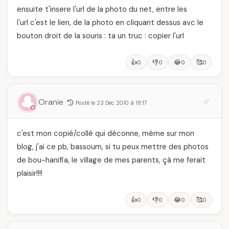
ensuite t'insere l'url de la photo du net, entre les
l'url c'est le lien, de la photo en cliquant dessus avc le
bouton droit de la souris : ta un truc : copier l'url
👍
👎
😂
🥰
0
0
0
0
Oranie
Posté le 23 Dec 2010 à 18:17
c'est mon copié/collé qui déconne, même sur mon
blog, j'ai ce pb, bassoum, si tu peux mettre des photos
de bou-hanifia, le village de mes parents, çà me ferait
plaisir!!!!
👍
👎
😂
🥰
0
0
0
0