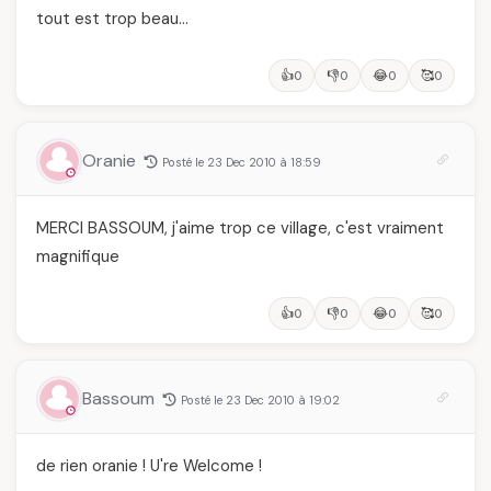
tout est trop beau…
👍
👎
😂
🥰
0
0
0
0
Oranie
Posté le 23 Dec 2010 à 18:59
MERCI BASSOUM, j'aime trop ce village, c'est vraiment
magnifique
👍
👎
😂
🥰
0
0
0
0
Bassoum
Posté le 23 Dec 2010 à 19:02
de rien oranie ! U're Welcome !