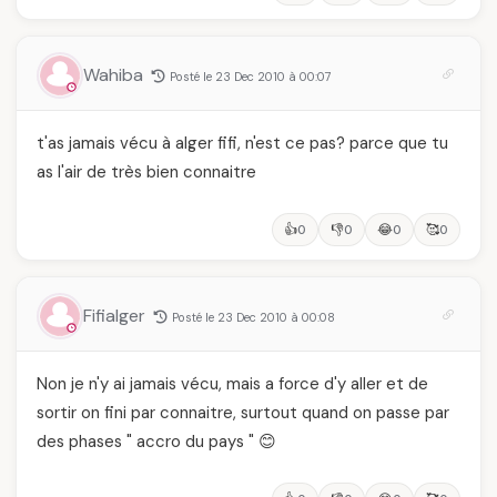
Wahiba
Posté le 23 Dec 2010 à 00:07
t'as jamais vécu à alger fifi, n'est ce pas? parce que tu
as l'air de très bien connaitre
👍
👎
😂
🥰
0
0
0
0
Fifialger
Posté le 23 Dec 2010 à 00:08
Non je n'y ai jamais vécu, mais a force d'y aller et de
sortir on fini par connaitre, surtout quand on passe par
des phases " accro du pays " 😊