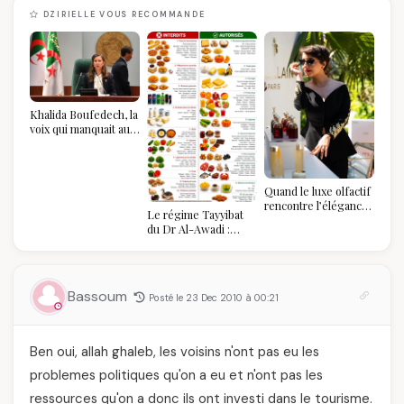
DZIRIELLE VOUS RECOMMANDE
Khalida Boufedech, la
voix qui manquait au
sommet de l'État
algérien
Quand le luxe olfactif
rencontre l’élégance
Le régime Tayyibat
algérienne : une
du Dr Al-Awadi :
célébration de la Fête
pourquoi il a séduit
des Mères hors du
des millions de
temps
femmes algériennes,
et ce que vous devez
Bassoum
Posté le 23 Dec 2010 à 00:21
vraiment savoir
Ben oui, allah ghaleb, les voisins n'ont pas eu les
problemes politiques qu'on a eu et n'ont pas les
ressources qu'on a donc ils ont investi dans le tourisme.