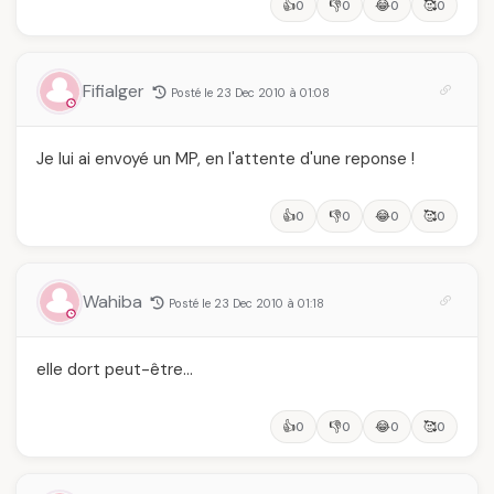
👍
👎
😂
🥰
0
0
0
0
Fifialger
Posté le 23 Dec 2010 à 01:08
Je lui ai envoyé un MP, en l'attente d'une reponse !
👍
👎
😂
🥰
0
0
0
0
Wahiba
Posté le 23 Dec 2010 à 01:18
elle dort peut-être…
👍
👎
😂
🥰
0
0
0
0