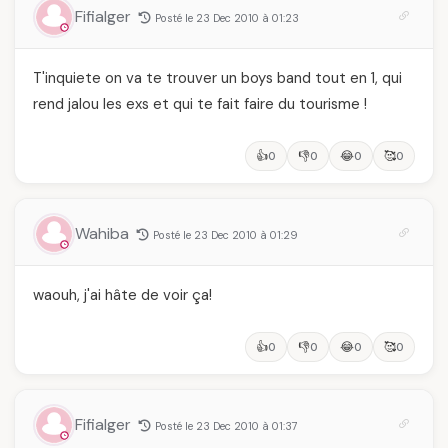
Fifialger
Posté le 23 Dec 2010 à 01:23
T'inquiete on va te trouver un boys band tout en 1, qui
rend jalou les exs et qui te fait faire du tourisme !
👍
👎
😂
🥰
0
0
0
0
Wahiba
Posté le 23 Dec 2010 à 01:29
waouh, j'ai hâte de voir ça!
👍
👎
😂
🥰
0
0
0
0
Fifialger
Posté le 23 Dec 2010 à 01:37