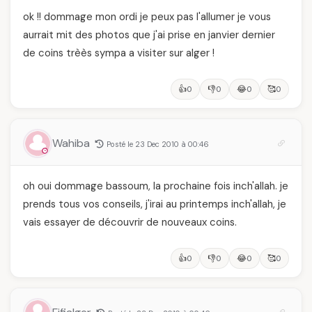
ok !! dommage mon ordi je peux pas l'allumer je vous
aurrait mit des photos que j'ai prise en janvier dernier
de coins trèès sympa a visiter sur alger !
👍
👎
😂
🥰
0
0
0
0
Wahiba
Posté le 23 Dec 2010 à 00:46
oh oui dommage bassoum, la prochaine fois inch'allah. je
prends tous vos conseils, j'irai au printemps inch'allah, je
vais essayer de découvrir de nouveaux coins.
👍
👎
😂
🥰
0
0
0
0