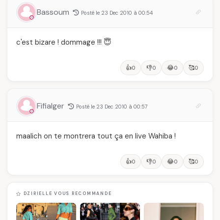
Bassoum
Posté le 23 Dec 2010 à 00:54
c'est bizare ! dommage !!! 😇
👍
👎
😂
🥰
0
0
0
0
Fifialger
Posté le 23 Dec 2010 à 00:57
maalich on te montrera tout ça en live Wahiba !
👍
👎
😂
🥰
0
0
0
0
DZIRIELLE VOUS RECOMMANDE