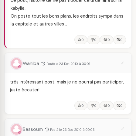
ce post, histoire de ne pas flooder celui de lana sur la
kabylie..
On poste tout les bons plans, les endroits sympa dans
la capitale et autres villes ..
👍
👎
😂
🥰
0
0
0
0
Wahiba
Posté le 23 Dec 2010 à 00:01
très intéressant post, mais je ne pourrai pas participer,
juste écouter!
👍
👎
😂
🥰
0
0
0
0
Bassoum
Posté le 23 Dec 2010 à 00:03