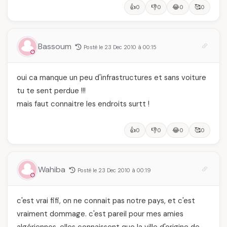
👍
👎
😂
🥰
0
0
0
0
Bassoum
Posté le 23 Dec 2010 à 00:15
oui ca manque un peu d'infrastructures et sans voiture
tu te sent perdue !!!
mais faut connaitre les endroits surtt !
👍
👎
😂
🥰
0
0
0
0
Wahiba
Posté le 23 Dec 2010 à 00:19
c'est vrai fifi, on ne connait pas notre pays, et c'est
vraiment dommage. c'est pareil pour mes amies