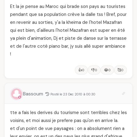
Et la je pense au Maroc qui brade son pays au touristes
pendant que sa population crève la dalle tss ! Bref, pour
en revenir au sorties, y'a la kheima de l'hotel Mazafran
qui est bien, d'ailleurs l'hotel Mazafran est super en été
ya plein d'animation, Dj et piste de danse sur la terrasse
et de l'autre coté piano bar, jy suis allé super ambiance
!
👍
👎
😂
🥰
0
0
0
0
Bassoum
Posté le 23 Dec 2010 à 00:30
tte a fais les derives du tourisme sont terribles chez les
voisins, et moi aussi je prefere pas qu'on en arrive la.
et d'un point de vue paysages : on a absolument rien a
leur envier, on est un des pays les plus grand d'afrique,