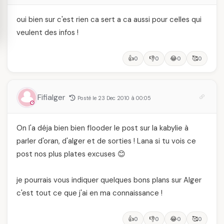
oui bien sur c'est rien ca sert a ca aussi pour celles qui
veulent des infos !
👍
👎
😂
🥰
0
0
0
0
Fifialger
Posté le 23 Dec 2010 à 00:05
On l'a déja bien bien flooder le post sur la kabylie à
parler d'oran, d'alger et de sorties ! Lana si tu vois ce
post nos plus plates excuses 😊
je pourrais vous indiquer quelques bons plans sur Alger
c'est tout ce que j'ai en ma connaissance !
👍
👎
😂
🥰
0
0
0
0