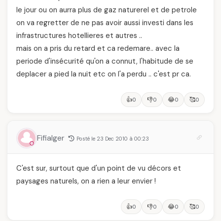
le jour ou on aurra plus de gaz naturerel et de petrole
on va regretter de ne pas avoir aussi investi dans les
infrastructures hotellieres et autres ..
mais on a pris du retard et ca redemare.. avec la
periode d'insécurité qu'on a connut, l'habitude de se
deplacer a pied la nuit etc on l'a perdu .. c'est pr ca.
👍
👎
😂
🥰
0
0
0
0
Fifialger
Posté le 23 Dec 2010 à 00:23
C'est sur, surtout que d'un point de vu décors et
paysages naturels, on a rien a leur envier !
👍
👎
😂
🥰
0
0
0
0