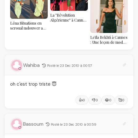
La "Révolution
Algérienne" à Cannes
Léna Situations en
2026 : Au-delà du
seroual mdouwer au
glamour, l'affirmation
Louvre : quand le
souveraine
Leïla Bekhti à Cannes
pantalon des
: Une leçon de mode
Algéroises devient la
vintage,
pièce mode de l'été
d'engagement et de
transmission
Wahiba
Posté le 23 Dec 2010 à 00:57
oh c'est trop triste 😇
👍
👎
😂
🥰
0
0
0
0
Bassoum
Posté le 23 Dec 2010 à 00:59