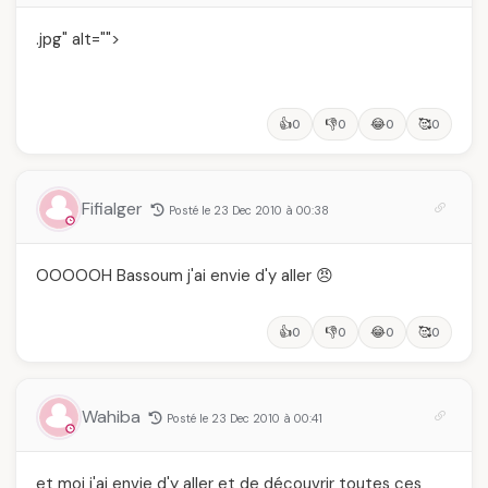
.jpg" alt="">
👍
👎
😂
🥰
0
0
0
0
Fifialger
Posté le 23 Dec 2010 à 00:38
OOOOOH Bassoum j'ai envie d'y aller 😠
👍
👎
😂
🥰
0
0
0
0
Wahiba
Posté le 23 Dec 2010 à 00:41
et moi j'ai envie d'y aller et de découvrir toutes ces