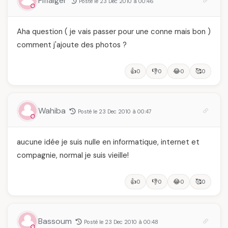
Fifialger
Posté le 23 Dec 2010 à 00:46
Aha question ( je vais passer pour une conne mais bon )
comment j'ajoute des photos ?
👍
👎
😂
🥰
0
0
0
0
Wahiba
Posté le 23 Dec 2010 à 00:47
aucune idée je suis nulle en informatique, internet et
compagnie, normal je suis vieille!
👍
👎
😂
🥰
0
0
0
0
Bassoum
Posté le 23 Dec 2010 à 00:48