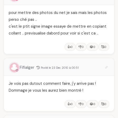
pour mettre des photos du net je sais mais les photos
perso ché pas ..
c'est le ptit signe image essaye de mettre en copiant
collant .. previsualise dabord pour voir si c'est ca ..
👍
👎
😂
🥰
0
0
0
0
Fifialger
Posté le 23 Dec 2010 à 00:51
Je vois pas dutout comment faire, j'y arrive pas !
Dommage je vous les aurez bien montré !
👍
👎
😂
🥰
0
0
0
0