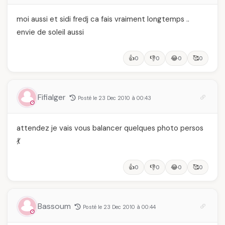
moi aussi et sidi fredj ca fais vraiment longtemps ..
envie de soleil aussi
👍
👎
😂
🥰
0
0
0
0
Fifialger
Posté le 23 Dec 2010 à 00:43
attendez je vais vous balancer quelques photo persos
💃
👍
👎
😂
🥰
0
0
0
0
Bassoum
Posté le 23 Dec 2010 à 00:44