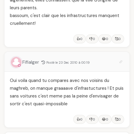
algériennes, elles connaissent que la ville d'origine de
leurs parents.
bassoum, c'est clair que les infrastructures manquent
cruellement!
👍
👎
😂
🥰
0
0
0
0
Fifialger
Posté le 23 Dec 2010 à 00:19
Oui voila quand tu compares avec nos voisins du
maghreb, on manque graaaave d'infrastuctures ! Et puis
sans voitures c'est meme pas la peine d'envisager de
sortir c'est quasi-impossible
👍
👎
😂
🥰
0
0
0
0