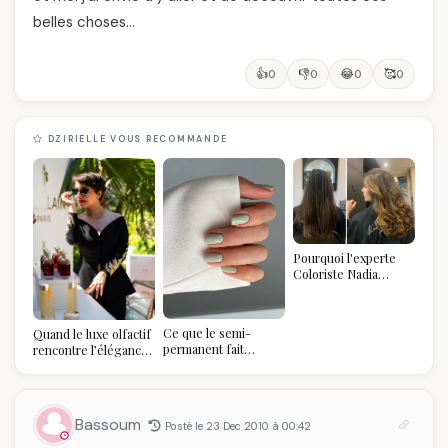
belles choses…
👍
👎
😂
🥰
0
0
0
0
DZIRIELLE VOUS RECOMMANDE
Pourquoi l'experte
Coloriste Nadia
refuse de refaire
votre balayage (et
pourquoi vous allez
Ce que le semi-
Quand le luxe olfactif
l'adorer pour ça)
permanent fait
rencontre l’élégance
réellement à vos
algérienne : une
ongles
célébration de la Fête
des Mères hors du
temps
Bassoum
Posté le 23 Dec 2010 à 00:42