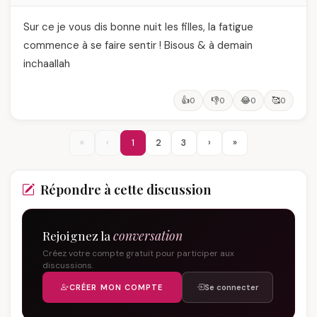
Sur ce je vous dis bonne nuit les filles, la fatigue
commence à se faire sentir ! Bisous & à demain
inchaallah
👍
👎
😂
🥰
0
0
0
0
«
‹
1
2
3
›
»
Répondre à cette discussion
Rejoignez la
conversation
Créez votre compte gratuit pour participer aux
discussions.
CRÉER MON COMPTE
Se connecter