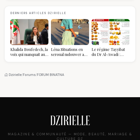
DERNIERS ARTICLES DZIRIELLE
Khalida Boufedech, la
Léna Situations en
Le régime Tayyibat
voix qui manquait au
seroual mdouwer au
du Dr Al-Awadi :
sommet de l'État
Louvre : quand le
pourquoi il a séduit
algérien
pantalon des
des millions de
Algéroises devient la
femmes algériennes,
pièce mode de l'été
et ce que vous devez
Dzirielle
/
Forums
/
FORUM BINATNA
vraiment savoir
MAGAZINE & COMMUNAUTÉ — MODE, BEAUTÉ, MARIAGE &
CULTURE DZ