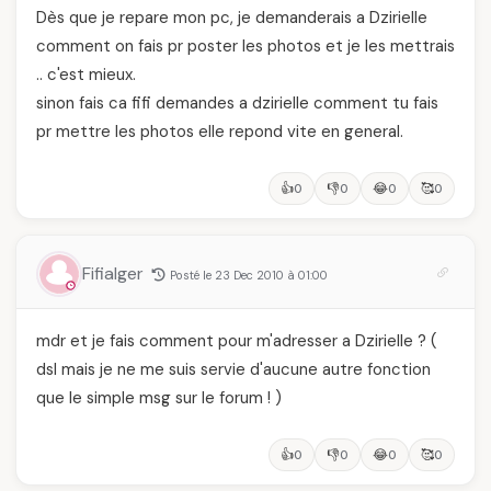
Dès que je repare mon pc, je demanderais a Dzirielle
comment on fais pr poster les photos et je les mettrais
.. c'est mieux.
sinon fais ca fifi demandes a dzirielle comment tu fais
pr mettre les photos elle repond vite en general.
👍
👎
😂
🥰
0
0
0
0
Fifialger
Posté le 23 Dec 2010 à 01:00
mdr et je fais comment pour m'adresser a Dzirielle ? (
dsl mais je ne me suis servie d'aucune autre fonction
que le simple msg sur le forum ! )
👍
👎
😂
🥰
0
0
0
0