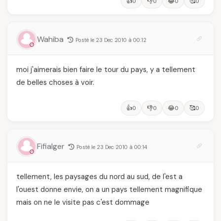
👍
👎
😂
🥰
0
0
0
0
Wahiba
Posté le 23 Dec 2010 à 00:12
moi j'aimerais bien faire le tour du pays, y a tellement
de belles choses à voir.
👍
👎
😂
🥰
0
0
0
0
Fifialger
Posté le 23 Dec 2010 à 00:14
tellement, les paysages du nord au sud, de l'est a
l'ouest donne envie, on a un pays tellement magnifique
mais on ne le visite pas c'est dommage