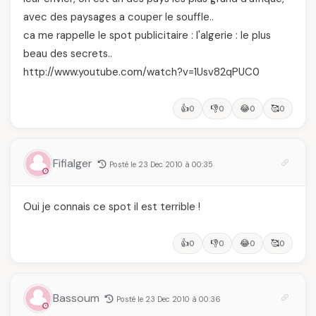
avec des paysages a couper le souffle..
ca me rappelle le spot publicitaire : l'algerie : le plus
beau des secrets..
http://www.youtube.com/watch?v=1Usv82qPUC0
👍
👎
😂
🥰
0
0
0
0
Fifialger
Posté le 23 Dec 2010 à 00:35
Oui je connais ce spot il est terrible !
👍
👎
😂
🥰
0
0
0
0
Bassoum
Posté le 23 Dec 2010 à 00:36