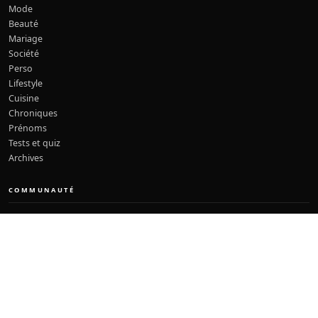
Mode
Beauté
Mariage
Société
Perso
Lifestyle
Cuisine
Chroniques
Prénoms
Tests et quiz
Archives
COMMUNAUTÉ
Forums
Fil d’actu
People
Créer un compte
Recettes Ramadan 2026
À PROPOS