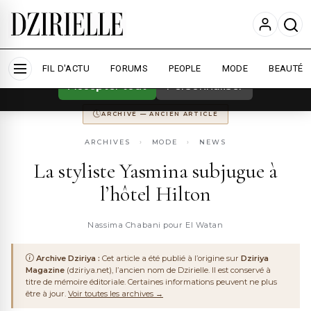
Nous utilisons des cookies pour améliorer
votre expérience et mesurer l'audience.
En
savoir plus
ARCHIVE
DZIRIYA MAGAZINE
ANCIENNEMENT
DZIRIYA.NET
FIL D'ACTU
CONSERVÉ POUR LA MÉMOIRE DU WEB ALGÉRIEN
FORUMS
PEOPLE
MODE
BEAUTÉ
Accepter tout
Personnaliser
ARCHIVE — ANCIEN ARTICLE
ARCHIVES
›
MODE
›
NEWS
La styliste Yasmina subjugue à
l’hôtel Hilton
Nassima Chabani pour El Watan
Archive Dziriya :
Cet article a été publié à l’origine sur
Dziriya
Magazine
(dziriya.net), l’ancien nom de Dzirielle. Il est conservé à
titre de mémoire éditoriale. Certaines informations peuvent ne plus
être à jour.
Voir toutes les archives →